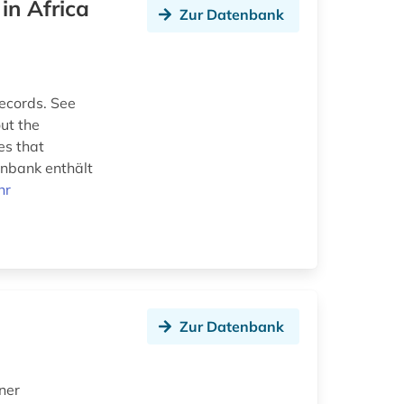
in Africa
Zur Datenbank
records. See
ut the
es that
enbank enthält
hr
Zur Datenbank
ner