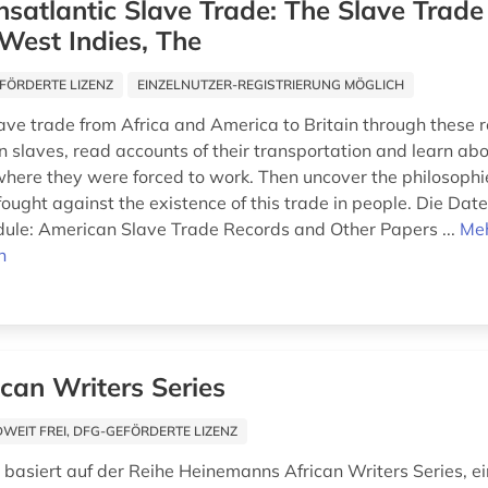
nsatlantic Slave Trade: The Slave Trade 
West Indies, The
FÖRDERTE LIZENZ
EINZELNUTZER-REGISTRIERUNG MÖGLICH
lave trade from Africa and America to Britain through these 
n slaves, read accounts of their transportation and learn abo
where they were forced to work. Then uncover the philosophi
fought against the existence of this trade in people. Die Dat
ule: American Slave Trade Records and Other Papers ...
Me
n
ican Writers Series
EIT FREI, DFG-GEFÖRDERTE LIZENZ
basiert auf der Reihe Heinemanns African Writers Series, ei