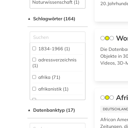
Naturwissenschaft (1)
20.Jahrhunde
Allgemeine und
Schlagwörter (164)
fachübergreifende
▲
Datenbanken (19)
Allgemeine und
Wor
vergleichende Sprach-
und
1834-1966 (1)
Die Datenban
Literaturwissenschaft.
Objekte in 30
Indogermanistik.
adressverzeichnis
Videos, 3D-M
Außereuropäische
(1)
Sprachen und
Literaturen (7)
afrika (71)
Anglistik.
afrikanistik (1)
Amerikanistik (6)
Afr
Archäologie (0)
afrikawissenschaften
DEUTSCHLANDW
Datenbanktyp (17)
▲
(1)
Architektur,
African Amer
Bauingenieur- und
Zeitungen, d
Vermessungswesen (0)