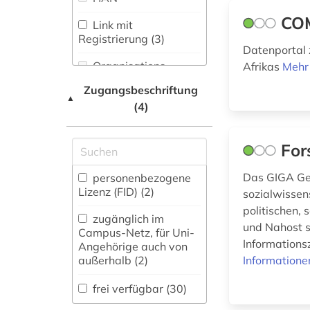
(0)
islamstudien (1)
CO
Link mit
Natur- und
Registrierung (3)
firma (1)
Umweltschutz (0)
Datenportal 
Organisations-
Afrikas
Mehr
flucht (1)
Osteuropäische
Netzwerk / VPN
Geschichte (0)
Zugangsbeschriftung
forschungsdaten (2)
▲
(4)
Shibboleth
Pädagogik (1)
frankreich (1)
Zugriff vor Ort
Philosophie (1)
For
frau (1)
Physik (0)
Das GIGA Ger
personenbezogene
frauenforschung (1)
Lizenz (FID) (2)
sozialwissens
Politologie (11)
politischen, 
zugänglich im
geisteswissenschaften
und Nahost s
Psychologie (0)
Campus-Netz, für Uni-
(1)
Informations
Angehörige auch von
Rechtswissenschaft
außerhalb (2)
Informatione
genderforschung (1)
(1)
frei verfügbar (30)
geschichte (20)
Romanistik (0)