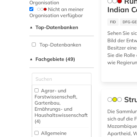
Run
Organisation
Indian C
Nicht an meiner
Organisation verfügbar
FID
DFG-GE
Top-Datenbanken
▲
Sehen Sie sic
Bild der Entw
Top-Datenbanken
Besitzer ein
Sie die Roll
Fachgebiete (49)
▲
wie Regierun
Agrar- und
Forstwissenschaft,
Str
Gartenbau,
Ernährungs- und
Die Sammlung
Haushaltswissenschaft
sich auf die
(4)
Mozambique, 
Allgemeine
Apartheid, W