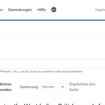
te
Sammlungen
Hilfe
Zugan
EN
 '"Phrase"', etc.), um die Suche zu erweitern oder einzuschränken.
bnisse
Ergebnisse pro
Sortierung
funden
Seite: