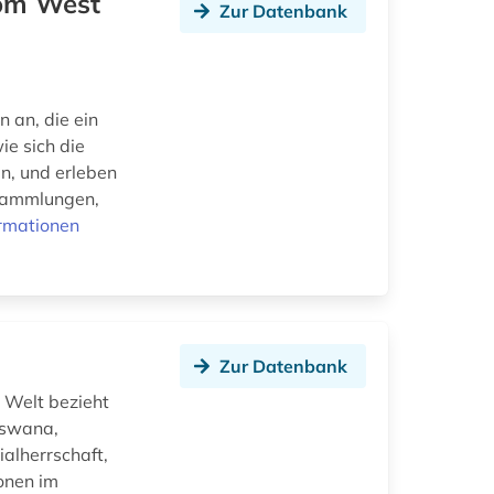
rom West
Zur Datenbank
n an, die ein
ie sich die
n, und erleben
 Sammlungen,
rmationen
Zur Datenbank
 Welt bezieht
tswana,
alherrschaft,
onen im