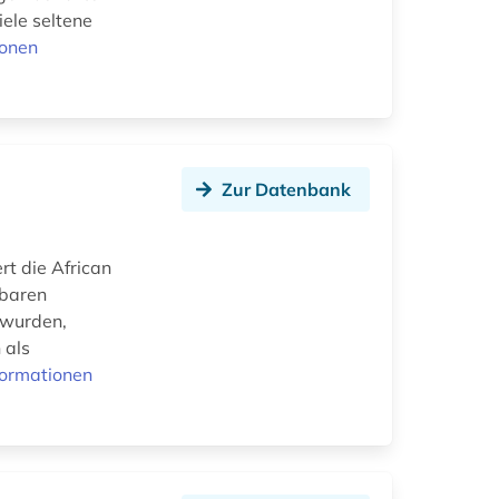
ele seltene
ionen
Zur Datenbank
t die African
gbaren
 wurden,
 als
formationen