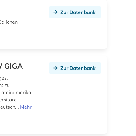
Zur Datenbank
üdlichen
/ GIGA
Zur Datenbank
ges,
ht zu
, Lateinamerika
ersitäre
eutsch...
Mehr