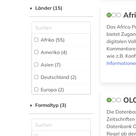
geschichte 1792-
Slavistik (0)
Länder (15)
▲
1918 (1)
Afr
Soziologie (7)
geschichte 1850-
Das Africa P
2010 (1)
Sport (0)
bietet Zugan
Afrika (55)
geschichte 1870-
digitalen Vo
Technik (1)
1914 (1)
Kommentare u
Amerika (4)
wie z.B. Konf
Theologie und
geschichte 1900-
Religionswissenschaften
Informatione
2000 (1)
Asien (7)
(3)
Deutschland (2)
Turkologie (2)
geschlechterforschung
(1)
Europa (2)
Veterinärmedizin (0)
OLC
gesundheit (1)
Großbritannien (2)
Formaltyp (3)
▲
Werkstoffwissenschaften
Die Datenban
Italien (1)
und Fertigungstechnik (0)
gesundheitsindikator
Zeitschrifte
(1)
Datenbank On
Mittelamerika (2)
Regel ab dem
Wirtschaftswissenschaften