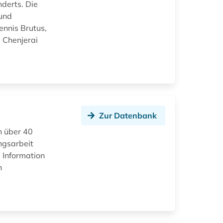
derts. Die
 und
ennis Brutus,
 Chenjerai
Zur Datenbank
h über 40
ngsarbeit
 Information
n