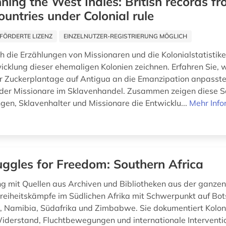
ning the West Indies: British records f
ountries under Colonial rule
FÖRDERTE LIZENZ
EINZELNUTZER-REGISTRIERUNG MÖGLICH
h die Erzählungen von Missionaren und die Kolonialstatistike
icklung dieser ehemaligen Kolonien zeichnen. Erfahren Sie, w
er Zuckerplantage auf Antigua an die Emanzipation anpasste
e der Missionare im Sklavenhandel. Zusammen zeigen diese
gen, Sklavenhalter und Missionare die Entwicklu...
Mehr Info
uggles for Freedom: Southern Africa
 mit Quellen aus Archiven und Bibliotheken aus der ganzen
 Freiheitskämpfe im Südlichen Afrika mit Schwerpunkt auf Bo
Namibia, Südafrika und Zimbabwe. Sie dokumentiert Koloni
iderstand, Fluchtbewegungen und internationale Interventi