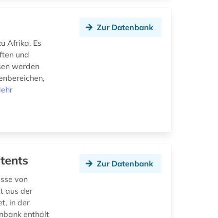
Zur Datenbank
u Afrika. Es
ften und
ysen werden
enbereichen,
ehr
tents
Zur Datenbank
isse von
tt aus der
, in der
enbank enthält