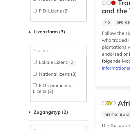
Tra
(0
)
Geowissenschaften
bibliografie (4)
(2)
and the 
FID-Lizenz (2)
Disziplinäre
Repositorien (0
Germanistik.
bibliographie (1)
)
FID
DFG-GE
Niederlandistik.
Fachbibliographie
Skandinavistik (1)
biographie (1)
Lizenzform (3)
▲
Follow the s
(13
)
who traded i
Geschichte (28)
buch (1)
plantations 
Faktendatenbank (6
)
Geschichte der
endorsed or 
comesa-staaten (1)
National-,
Pädagogik und des
folgende Mod
Lokale Lizenz (2)
Regionalbibliographie
Bildungswesens (0)
demographie (2)
Informatione
(4
)
Nationallizenz (3)
deutschland (2)
Gesundheitswissenschaften
Portal (10
)
FID Community-
(0)
diaspora (1)
Lizenz (2)
Sammlung Nicht-
Gießen und Hessen
Textueller-Materialien
Afr
drama (1)
(0)
(2
)
Zugangstyp (2)
▲
elektronisches buch
DEUTSCHLANDW
Volltextdatenbank
Informatik (0)
(1)
(35
)
Die Ausgabe 
Klassische