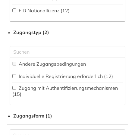
Zeitungs-, Zeitschriftenbibliographie (0
)
Militärwissenschaft (0)
FID Nationallizenz (12)
karte (1)
Musikwissenschaft (0)
katalog (2)
Natur- und Umweltschutz (0)
Zugangstyp (2)
▲
kaukasus (1)
Osteuropäische Geschichte (8)
kirgisistan (2)
Pädagogik (0)
kultur (2)
Andere Zugangsbedingungen
Philosophie (0)
kunst (1)
Individuelle Registrierung erforderlich (12)
Physik (0)
lettland (1)
Zugang mit Authentifizierungsmechanismen
Politologie (16)
(15)
litauen (1)
Psychologie (0)
literatur (1)
Zugangsform (1)
▲
Rechtswissenschaft (2)
literaturwissenschaft (2)
Romanistik (0)