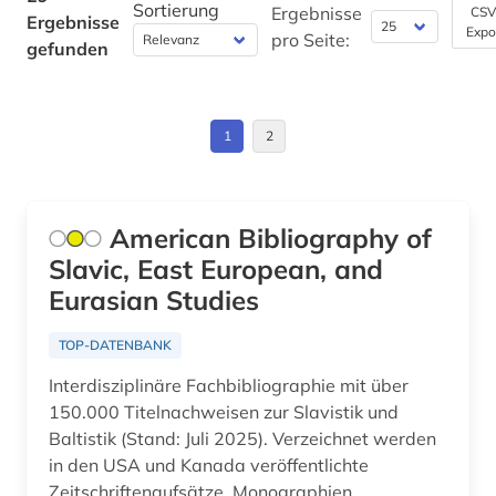
Sortierung
Ergebnisse
CSV
Ergebnisse
Expo
Osteuropa (14)
pro Seite:
gefunden
Ostmitteleuropa (10)
Polen (10)
1
2
Rumänien (9)
Russland, Sowjetunion (27)
American Bibliography of
Slavic, East European, and
Serbien (10)
Eurasian Studies
Slowakei (11)
TOP-DATENBANK
Slowenien (11)
Interdisziplinäre Fachbibliographie mit über
Suedosteuropa (11)
150.000 Titelnachweisen zur Slavistik und
Baltistik (Stand: Juli 2025). Verzeichnet werden
Tschechische Republik (11)
in den USA und Kanada veröffentlichte
Zeitschriftenaufsätze, Monographien,
Ukraine (11)