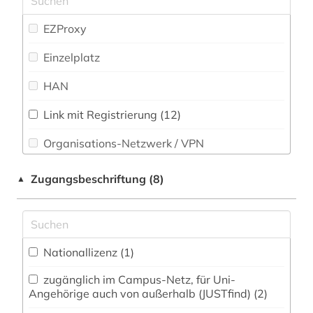
musik (1)
Slavistik (16)
EZProxy
münchen (1)
Soziologie (3)
Einzelplatz
nachfolgestaaten (1)
Sport (0)
HAN
osteuropa (8)
Technik (0)
ostmitteleuropa (2)
Link mit Registrierung (12)
Theologie und Religionswissenschaften (1)
Organisations-Netzwerk / VPN
parlamentswahl (6)
Turkologie (0)
Shibboleth
partei (1)
Zugangsbeschriftung (8)
▲
Veterinärmedizin (0)
Zugriff vor Ort
politik (2)
Werkstoffwissenschaften und
Fertigungstechnik (0)
politischer protest (1)
Nationallizenz (1)
portal (1)
Wirtschaftswissenschaften (3)
zugänglich im Campus-Netz, für Uni-
Wissenschaftskunde, Forschung, Hochschul-,
präsident (4)
Angehörige auch von außerhalb (JUSTfind) (2)
Museumswesen (0)