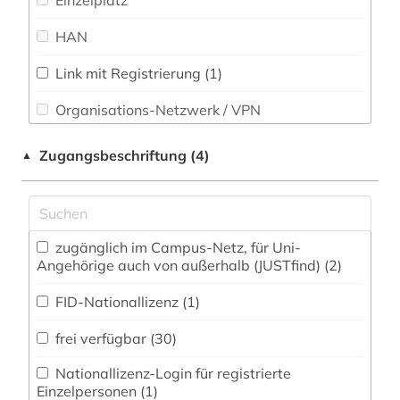
Einzelplatz
heraldik (1)
Slavistik (11)
HAN
ideengeschichte (1)
Soziologie (3)
karte (1)
Link mit Registrierung (1)
Sport (0)
Organisations-Netzwerk / VPN
katalog (3)
Technik (0)
Shibboleth
kultur (1)
Zugangsbeschriftung (4)
▲
Theologie und Religionswissenschaften (1)
Zugriff vor Ort
kulturwissenschaften (1)
Turkologie (1)
kunst (2)
Veterinärmedizin (0)
zugänglich im Campus-Netz, für Uni-
landeskunde (1)
Angehörige auch von außerhalb (JUSTfind) (2)
Werkstoffwissenschaften und
lettland (4)
Fertigungstechnik (0)
FID-Nationallizenz (1)
lexikon (1)
Wirtschaftswissenschaften (3)
frei verfügbar (30)
Wissenschaftskunde, Forschung, Hochschul-,
litauen (3)
Nationallizenz-Login für registrierte
Museumswesen (0)
Einzelpersonen (1)