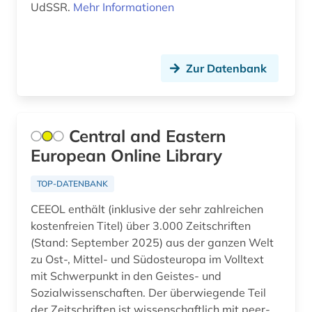
UdSSR.
Mehr Informationen
unternehmen (1)
Rumänien (12)
volltext (2)
Russland, Sowjetunion (14)
wappen (1)
Zur Datenbank
Schweden (4)
weißrussland (1)
Serbien (11)
wirtschaft (1)
Central and Eastern
Slowakei (11)
wörterbuch (1)
European Online Library
Slowenien (11)
zeitschrift (1)
TOP-DATENBANK
Spanien (1)
zeitschriftenaufsatz (3)
CEEOL enthält (inklusive der sehr zahlreichen
kostenfreien Titel) über 3.000 Zeitschriften
Suedosteuropa (11)
zeitung (1)
(Stand: September 2025) aus der ganzen Welt
Tschechische Republik (11)
zu Ost-, Mittel- und Südosteuropa im Volltext
zeitungsartikel (1)
mit Schwerpunkt in den Geistes- und
Ukraine (13)
Sozialwissenschaften. Der überwiegende Teil
der Zeitschriften ist wissenschaftlich mit peer-
Ungarn (13)