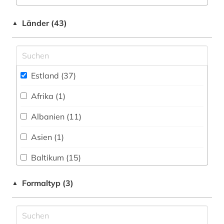
literatur (1)
Zeitungen (0)
literaturen und kulturen (2)
Länder (43)
▲
mediensysteme (1)
moldawien (1)
Estland (37)
musik (1)
Afrika (1)
münchen (1)
Albanien (11)
nachfolgestaaten (1)
Asien (1)
nationalbibliografie (1)
Baltikum (15)
online-publikation (1)
Belarus (14)
Formaltyp (3)
▲
osteuropa (10)
Bosnien-Herzegowina (11)
ostmitteleuropa (3)
Bulgarien (12)