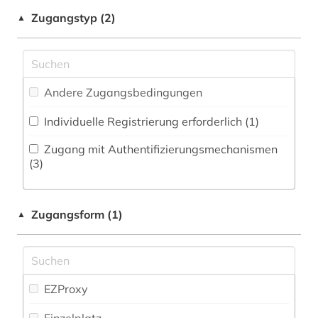
Zeitungs-, Zeitschriftenbibliographie (0
)
Militärwissenschaft (0)
Zugangstyp (2)
▲
finnisch (2)
Musikwissenschaft (0)
finnland (1)
Natur- und Umweltschutz (0)
finnougristik (2)
Andere Zugangsbedingungen
Osteuropäische Geschichte (7)
firma (1)
Individuelle Registrierung erforderlich (1)
Pädagogik (0)
firmeninformation (1)
Zugang mit Authentifizierungsmechanismen
Philosophie (0)
(3)
fotografie (1)
Physik (1)
geisteswissenschaften (1)
Zugangsform (1)
▲
Politologie (5)
geschichte (7)
Psychologie (0)
gesellschaft (1)
Rechtswissenschaft (0)
EZProxy
gus (2)
Romanistik (0)