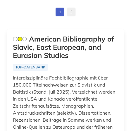
slawistik (1)
Litauen (17)
1
2
sowjetunion (2)
Makedonien (10)
sowjetunion. kgb. kuos (1)
Moldawien (12)
American Bibliography of
sozialwissenschaften (1)
Slavic, East European, and
Montenegro (10)
sprache (2)
Eurasian Studies
Niederlande (1)
statistik (1)
TOP-DATENBANK
Oesterreich (1)
südosteuropa (5)
Interdisziplinäre Fachbibliographie mit über
Osmanisches Reich (1)
150.000 Titelnachweisen zur Slavistik und
udssr (1)
Baltistik (Stand: Juli 2025). Verzeichnet werden
Osteuropa (19)
ukraine (3)
in den USA und Kanada veröffentlichte
Zeitschriftenaufsätze, Monographien,
Ostmitteleuropa (13)
ungarn (1)
Amtsdruckschriften (selektiv), Dissertationen,
Palaestina (1)
Rezensionen, Beiträge in Sammelwerken und
unselbständige karte (1)
Online-Quellen zu Osteuropa und der früheren
Polen (15)