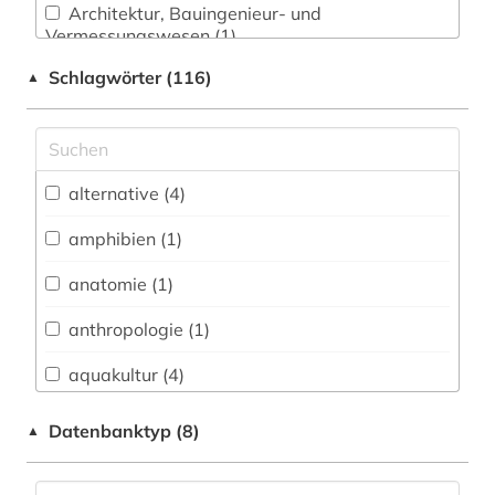
Architektur, Bauingenieur- und
Vermessungswesen (1)
Schlagwörter (116)
▲
Biologie, Biotechnologie (38)
Chemie und Pharmazie (23)
Elektrotechnik, Elektronik, Nachrichtentechnik
(3)
alternative (4)
Energietechnik (11)
amphibien (1)
Ethnologie (1)
anatomie (1)
Geographie (2)
anthropologie (1)
Geowissenschaften (4)
aquakultur (4)
Geschichte (1)
arbeitsschutz (1)
Datenbanktyp (8)
▲
Informatik (3)
artenschutz (1)