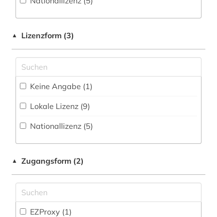
Nationallizenz (5)
chemie (7)
Technik (2)
chemikalie (1)
Lizenzform (3)
Theologie und Religionswissenschaften (1)
▲
chemische reaktion (1)
Turkologie (1)
datensammlung (1)
Veterinärmedizin (55)
Keine Angabe (1)
digitalisierung (1)
Werkstoffwissenschaften und
Fertigungstechnik (3)
Lokale Lizenz (9)
droge (1)
Wirtschaftswissenschaften (4)
Nationallizenz (5)
e-learning (1)
enzyklopädie (1)
Zugangsform (2)
▲
epidemiologie (1)
ernährung (2)
ernährungswissenschaft (1)
EZProxy (1)