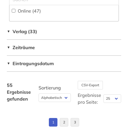
gesundheitsberichterstattung (1)
Online (47
)
grippe (1)
grippeviren (1)
Verlag (33)
▼
gynäkologie (1)
Zeiträume
▼
heilpflanzen (2)
Eintragungsdatum
▼
hirnforschung (1)
holz (1)
55
CSV-Export
Sortierung
holzbearbeitung (1)
Ergebnisse
Ergebnisse
gefunden
hygiene (1)
pro Seite:
impfstoff (1)
1
2
3
infektionskrankheit (2)