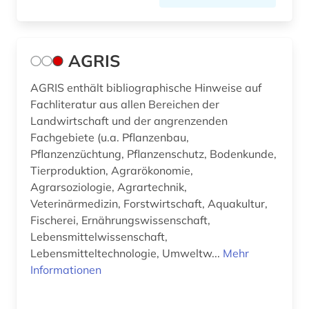
meerestiere (1)
membranproteine (1)
AGRIS
membrantransport (1)
AGRIS enthält bibliographische Hinweise auf
Fachliteratur aus allen Bereichen der
mikrobiologie (2)
Landwirtschaft und der angrenzenden
nachwachsender rohstoff (1)
Fachgebiete (u.a. Pflanzenbau,
Pflanzenzüchtung, Pflanzenschutz, Bodenkunde,
naturschutz (1)
Tierproduktion, Agrarökonomie,
Agrarsoziologie, Agrartechnik,
naturwissenschaften (1)
Veterinärmedizin, Forstwirtschaft, Aquakultur,
neurologie (1)
Fischerei, Ernährungswissenschaft,
Lebensmittelwissenschaft,
nutztierhaltung (1)
Lebensmitteltechnologie, Umweltw...
Mehr
Informationen
online-ressource (1)
parasitologie (3)