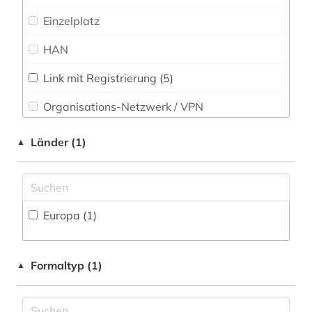
fische (1)
Einzelplatz
fischzucht (1)
HAN
forschung (2)
Link mit Registrierung (5)
forschungsprojekte (1)
Organisations-Netzwerk / VPN
forstwirtschaft (3)
Shibboleth
Länder (1)
▲
forstwissenschaft (1)
Zugriff vor Ort
gartenbau (1)
gehirn (1)
Europa (1)
geisteswissenschaften (1)
Formaltyp (1)
▲
genetische ressourcen (1)
gentechnologie (1)