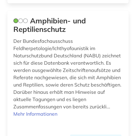
toxikologie (4)
Amphibien- und
toxin (1)
Reptilienschutz
toxizität (2)
Der Bundesfachausschuss
Feldherpetologie/Ichthyofaunistik im
umweltchemikalie (1)
Naturschutzbund Deutschland (NABU) zeichnet
umweltrecht (1)
sich für diese Datenbank verantwortlich. Es
werden ausgewählte Zeitschriftenaufsätze und
umweltwissenschaften (2)
Referate nachgewiesen, die sich mit Amphibien
und Reptilien, sowie deren Schutz beschäftigen.
verhalten (1)
Darüber hinaus erhält man Hinweise auf
verhaltensbiologie (1)
aktuelle Tagungen und es liegen
Zusammenfassungen von bereits zurückli...
versuchstiere (1)
Mehr Informationen
verwaltungswissenschaft (1)