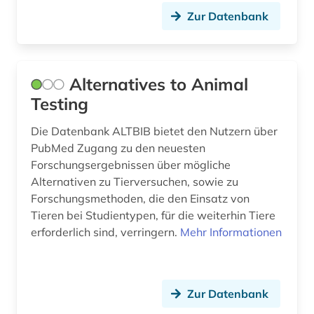
Zur Datenbank
robert-koch-institut (1)
stoffwechsel (1)
Alternatives to Animal
säugetiere (1)
Testing
tieranatomie (1)
Die Datenbank ALTBIB bietet den Nutzern über
tierarzneimittel (1)
PubMed Zugang zu den neuesten
Forschungsergebnissen über mögliche
tiere (1)
Alternativen zu Tierversuchen, sowie zu
tiergesundheit (2)
Forschungsmethoden, die den Einsatz von
Tieren bei Studientypen, für die weiterhin Tiere
tierhaltung (1)
erforderlich sind, verringern.
Mehr Informationen
tiermedizin (8)
tierproduktion (2)
Zur Datenbank
tierversuch (4)