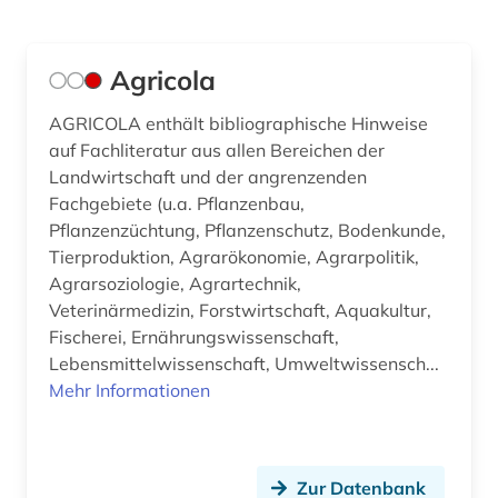
influenza (1)
Agricola
infrastruktur (1)
klimaänderung (1)
AGRICOLA enthält bibliographische Hinweise
auf Fachliteratur aus allen Bereichen der
kommunikationswissenschaft (1)
Landwirtschaft und der angrenzenden
Fachgebiete (u.a. Pflanzenbau,
krankenpflege (1)
Pflanzenzüchtung, Pflanzenschutz, Bodenkunde,
Tierproduktion, Agrarökonomie, Agrarpolitik,
landwirtschaft (7)
Agrarsoziologie, Agrartechnik,
lebensmittel (2)
Veterinärmedizin, Forstwirtschaft, Aquakultur,
Fischerei, Ernährungswissenschaft,
lebensmittelhygiene (1)
Lebensmittelwissenschaft, Umweltwissensch...
Mehr Informationen
lebensmittelrecht (1)
medizin (6)
medizingeschichte (1)
Zur Datenbank