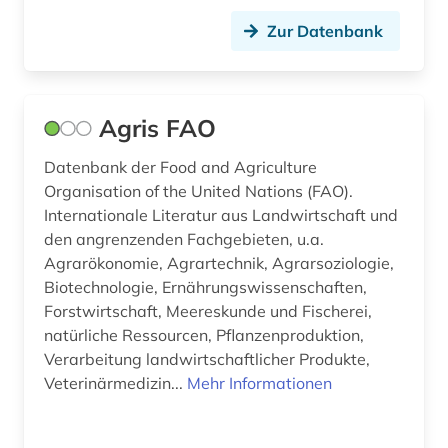
Zur Datenbank
peptidase (1)
pestizid (1)
pflanzen (1)
Agris FAO
pflanzenproduktion (1)
Datenbank der Food and Agriculture
Organisation of the United Nations (FAO).
pflegewissenschaft (1)
Internationale Literatur aus Landwirtschaft und
pharmakologie (3)
den angrenzenden Fachgebieten, u.a.
Agrarökonomie, Agrartechnik, Agrarsoziologie,
pharmazie (10)
Biotechnologie, Ernährungswissenschaften,
Forstwirtschaft, Meereskunde und Fischerei,
population (1)
natürliche Ressourcen, Pflanzenproduktion,
Verarbeitung landwirtschaftlicher Produkte,
recht (1)
Veterinärmedizin...
Mehr Informationen
reptilien (1)
ressourcenmanagement (1)