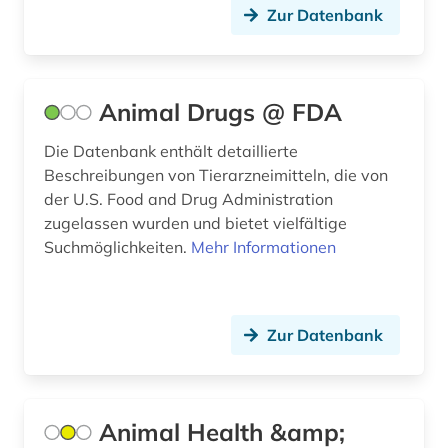
virtuelles museum (1)
Zur Datenbank
wasserreserve (1)
wassertiere (1)
Animal Drugs @ FDA
wirkstoff (1)
Die Datenbank enthält detaillierte
wirtschaftstheorie (1)
Beschreibungen von Tierarzneimitteln, die von
der U.S. Food and Drug Administration
wissenschaftliche zeitschrift (1)
zugelassen wurden und bietet vielfältige
wörterbuch (4)
Suchmöglichkeiten.
Mehr Informationen
zeitschrift (1)
zeitschriftenaufsatz (1)
Zur Datenbank
zoologie (4)
ökologie (3)
Animal Health &amp;