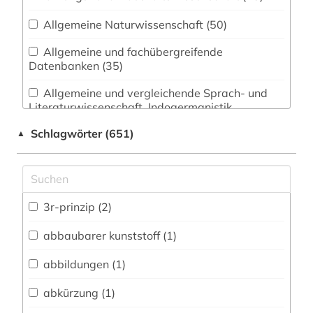
Allgemeine Naturwissenschaft (50)
Allgemeine und fachübergreifende
Datenbanken (35)
Allgemeine und vergleichende Sprach- und
Literaturwissenschaft. Indogermanistik.
Außereuropäische Sprachen und Literaturen (11)
Schlagwörter (651)
▲
Anglistik. Amerikanistik (5)
Archäologie (5)
Architektur, Bauingenieur- und
3r-prinzip (2)
Vermessungswesen (22)
abbaubarer kunststoff (1)
Biologie, Biotechnologie (373)
abbildungen (1)
Buch- und Bibliothekswesen,
Informationswissenschaft (4)
abkürzung (1)