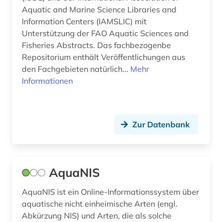
Aquatic and Marine Science Libraries and
garten (1)
Information Centers (IAMSLIC) mit
Unterstützung der FAO Aquatic Sciences and
gartenbau (2)
Fisheries Abstracts. Das fachbezogenbe
Repositorium enthält Veröffentlichungen aus
gattung (1)
den Fachgebieten natürlich...
Mehr
gebietsfremde arten (2)
Informationen
gebrauchsmuster (2)
gebrauchsmusteranmeldung (1)
Zur Datenbank
gebrauchsmusterrecht (1)
gefahrstoffe (1)
AquaNIS
gefährdungsklasse (1)
AquaNIS ist ein Online-Informationssystem über
gefäßpflanzen (1)
aquatische nicht einheimische Arten (engl.
Abkürzung NIS) und Arten, die als solche