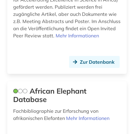
beschränkung (1)
gefördert werden. Publiziert werden frei
bestimmung (1)
zugängliche Artikel, aber auch Dokumente wie
z.B. Meeting Abstracts und Poster. Im Anschluss
bestimmungsbuch (1)
an die Veröffentlichung findet ein Open Invited
Peer Review statt.
Mehr Informationen
bestäubungsökologie (1)
betriebssicherheit (1)
Zur Datenbank
bibliografie (11)
bibliographie (1)
bibliothek (1)
African Elephant
Database
bibliothekswesen: biologie (1)
Fachbibliographie zur Erforschung von
bibliothekswesen: medizin (1)
afrikanischen Elefanten
Mehr Informationen
biene (2)