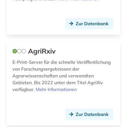
biogeographie (2)
biografie (2)
Zur Datenbank
bioinformatik (5)
biologie (33)
biologiestudium (1)
AgriRxiv
biologieunterricht (1)
E-Print-Server für die schnelle Veröffentlichung
von Forschungsergebnissen der
biologische ozeanographie (1)
Agrarwissenschaften und verwandten
Gebieten. Bis 2022 unter dem Titel AgriXiv
biomathematik (1)
verfügbar.
Mehr Informationen
biomedizin (4)
biomolekül (1)
Zur Datenbank
bionik (1)