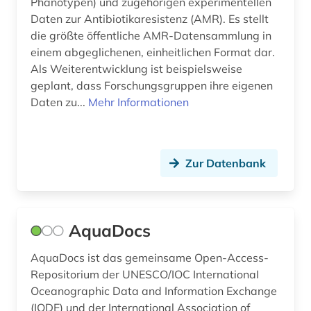
Phänotypen) und zugehörigen experimentellen
forstgeschichte (1)
Daten zur Antibiotikaresistenz (AMR). Es stellt
die größte öffentliche AMR-Datensammlung in
forstnutzung (1)
einem abgeglichenen, einheitlichen Format dar.
Als Weiterentwicklung ist beispielsweise
forstwirtschaft (1)
geplant, dass Forschungsgruppen ihre eigenen
forstwissenschaft (1)
Daten zu...
Mehr Informationen
fossil (1)
fossilien (1)
Zur Datenbank
frau (1)
freie plattform (1)
AquaDocs
färöisch (1)
AquaDocs ist das gemeinsame Open-Access-
förderpreis für deutsche wissenschaftler im g.
Repositorium der UNESCO/IOC InternationaI
w. leibniz-programm (1)
Oceanographic Data and Information Exchange
(IODE) und der International Association of
führer (1)