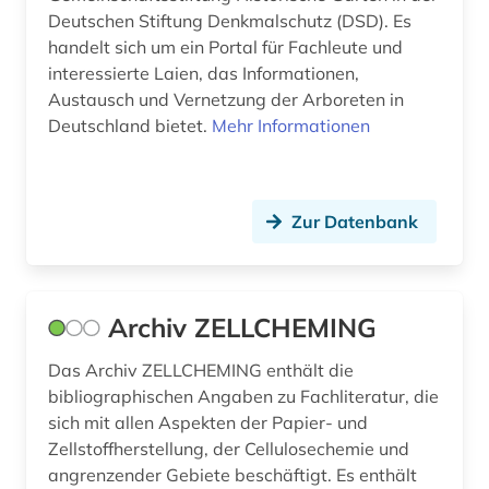
geschützte topographien (1)
Deutschen Stiftung Denkmalschutz (DSD). Es
handelt sich um ein Portal für Fachleute und
gesundheitsberichterstattung (1)
interessierte Laien, das Informationen,
gesundheitsförderung (1)
Austausch und Vernetzung der Arboreten in
Deutschland bietet.
Mehr Informationen
gesundheitswesen (2)
gesundheitswissenschaften (1)
Zur Datenbank
gewerbliche schutzrechte (1)
gewerblicher rechtsschutz (1)
glazialgeologie (1)
Archiv ZELLCHEMING
glaziologie (1)
Das Archiv ZELLCHEMING enthält die
bibliographischen Angaben zu Fachliteratur, die
glossar (1)
sich mit allen Aspekten der Papier- und
Zellstoffherstellung, der Cellulosechemie und
grenzflächen (1)
angrenzender Gebiete beschäftigt. Es enthält