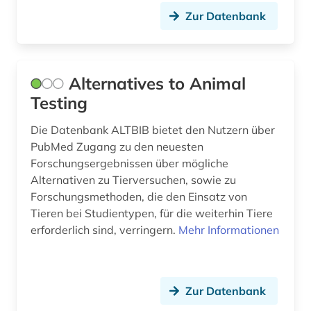
Zur Datenbank
corona-virus (1)
covid-19 (4)
Alternatives to Animal
darwin (1)
Testing
darwin, charles | naturwissenschaftler;
biologe; geologe (1)
Die Datenbank ALTBIB bietet den Nutzern über
PubMed Zugang zu den neuesten
data mining (1)
Forschungsergebnissen über mögliche
Alternativen zu Tierversuchen, sowie zu
datenaustausch (1)
Forschungsmethoden, die den Einsatz von
designregister (1)
Tieren bei Studientypen, für die weiterhin Tiere
erforderlich sind, verringern.
Mehr Informationen
desinfektionsmittel (1)
deutschland (9)
Zur Datenbank
diagnostik (1)