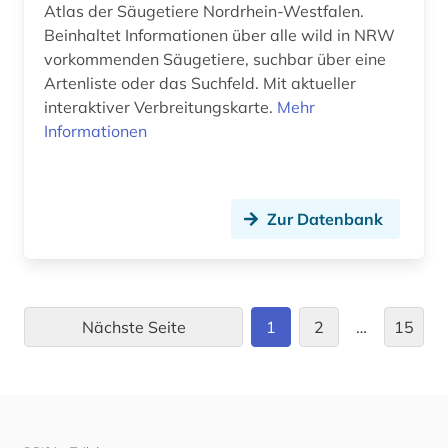
Atlas der Säugetiere Nordrhein-Westfalen.
indien (1)
Beinhaltet Informationen über alle wild in NRW
infektionskrankheit (1)
vorkommenden Säugetiere, suchbar über eine
Artenliste oder das Suchfeld. Mit aktueller
informatik (3)
interaktiver Verbreitungskarte.
Mehr
Informationen
information (1)
infrastruktur (1)
ingenieurwissenschaften (4)
Zur Datenbank
insekten (2)
interaktionen (1)
Nächste Seite
1
2
…
15
internet (2)
invasive art (1)
invasive arten (2)