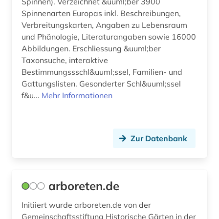
Spinnen). Verzeichnet &uuml;ber 3900
genomprojekt (2)
Spinnenarten Europas inkl. Beschreibungen,
genotyp (2)
Verbreitungskarten, Angaben zu Lebensraum
und Phänologie, Literaturangaben sowie 16000
gentechnik (1)
Abbildungen. Erschliessung &uuml;ber
Taxonsuche, interaktive
gentechnologie (1)
Bestimmungssschl&uuml;ssel, Familien- und
geochemie (1)
Gattungslisten. Gesonderter Schl&uuml;ssel
f&u...
Mehr Informationen
geowissenschaften (4)
gerste (1)
Zur Datenbank
gesang <zoologie> (1)
geschichte (8)
geschichte 1830-1930 (1)
arboreten.de
geschichte der naturwissenschaften (1)
Initiiert wurde arboreten.de von der
Gemeinschaftsstiftung Historische Gärten in der