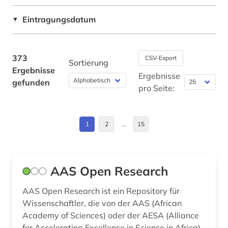
baumkrankheiten (1)
Schweden (1)
Eintragungsdatum
▼
baumschäden (1)
Schweiz (4)
baumschädlinge (1)
Thueringen (1)
373
CSV-Export
Sortierung
bayern (4)
Ergebnisse
Tschechische Republik (1)
Ergebnisse
gefunden
bedecksamer (2)
pro Seite:
USA (5)
bedecktsamer (1)
Ungarn (1)
1
2
…
15
bedrohte (1)
bedrohte pflanzen (2)
bedrohte tiere (2)
AAS Open Research
bergbau (1)
AAS Open Research ist ein Repository für
Wissenschaftler, die von der AAS (African
beschaffung (1)
Academy of Sciences) oder der AESA (Alliance
for Accelerating Excellence in Science in Africa)