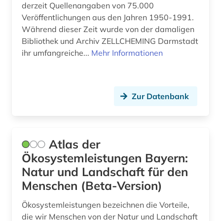
gymnospermen (1)
derzeit Quellenangaben von 75.000
Veröffentlichungen aus den Jahren 1950-1991.
gynäkologie (1)
Während dieser Zeit wurde von der damaligen
Bibliothek und Archiv ZELLCHEMING Darmstadt
heilpflanzen (4)
ihr umfangreiche...
Mehr Informationen
herbal remedies (1)
herbarium (2)
Zur Datenbank
hersteller (1)
high throughput screening (1)
Atlas der
hirnforschung (1)
Ökosystemleistungen Bayern:
hochgebirge (1)
Natur und Landschaft für den
Menschen (Beta-Version)
hochschullehre (1)
Ökosystemleistungen bezeichnen die Vorteile,
holzbearbeitung (1)
die wir Menschen von der Natur und Landschaft