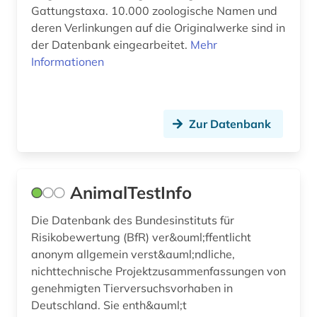
Gattungstaxa. 10.000 zoologische Namen und
fischbestand (1)
deren Verlinkungen auf die Originalwerke sind in
der Datenbank eingearbeitet.
Mehr
fischbiologie (2)
Informationen
fische (5)
fischerei (1)
Zur Datenbank
fischereiwesen (1)
fischkunde (1)
AnimalTestInfo
flechten (2)
Die Datenbank des Bundesinstituts für
flora (3)
Risikobewertung (BfR) ver&ouml;ffentlicht
anonym allgemein verst&auml;ndliche,
florida (1)
nichttechnische Projektzusammenfassungen von
fontane, theodor | schriftsteller; übersetzer;
genehmigten Tierversuchsvorhaben in
schriftsteller; kabarettist; journalist; kritiker;
Deutschland. Sie enth&auml;t
theaterkritiker; kriegsberichterstatter; apotheker;