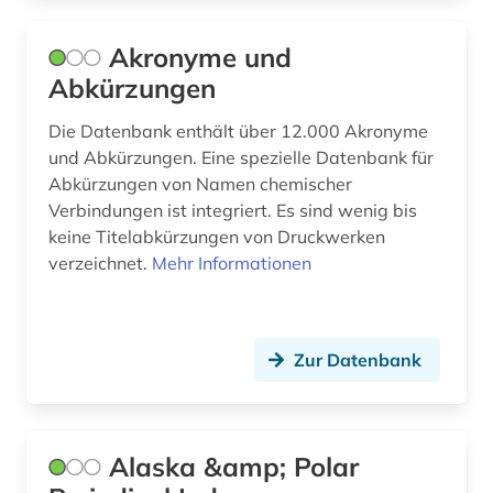
biosicherheit (1)
Akronyme und
biosphärenreservat rhön (1)
Abkürzungen
biotechnologie (4)
Die Datenbank enthält über 12.000 Akronyme
biowissenschaften (5)
und Abkürzungen. Eine spezielle Datenbank für
Abkürzungen von Namen chemischer
blüte (1)
Verbindungen ist integriert. Es sind wenig bis
keine Titelabkürzungen von Druckwerken
bodenkunde (1)
verzeichnet.
Mehr Informationen
botanik (22)
botanische nomenklatur (2)
Zur Datenbank
botanischer garten (3)
brauereiwesen (1)
Alaska &amp; Polar
brief (3)