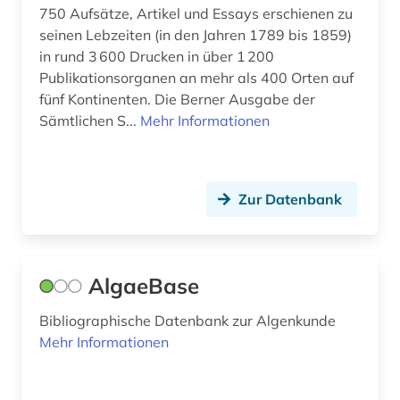
750 Aufsätze, Artikel und Essays erschienen zu
chemikalie (1)
seinen Lebzeiten (in den Jahren 1789 bis 1859)
in rund 3 600 Drucken in über 1 200
chemische formel (1)
Publikationsorganen an mehr als 400 Orten auf
fünf Kontinenten. Die Berner Ausgabe der
chemische ozeanographie (1)
Sämtlichen S...
Mehr Informationen
chemische reaktion (3)
chemische struktur (1)
Zur Datenbank
chemische verbindungen (2)
chemischer apparatebau (1)
AlgaeBase
china (1)
Bibliographische Datenbank zur Algenkunde
chromosom (1)
Mehr Informationen
chromosomenzahl (1)
corona (1)