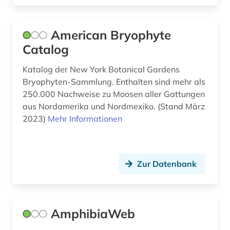
dienstleistung (1)
digitalisierung (2)
American Bryophyte
Catalog
discovery service (1)
Katalog der New York Botanical Gardens
dns (4)
Bryophyten-Sammlung. Enthalten sind mehr als
250.000 Nachweise zu Moosen aller Gattungen
dns-sequenz (3)
aus Nordamerika und Nordmexiko. (Stand März
dokumentenserver (3)
2023)
Mehr Informationen
droge (2)
dynamik des ozeanbodens (1)
Zur Datenbank
e-learning (4)
edition (1)
AmphibiaWeb
ektotrophe mykorrhiza (1)