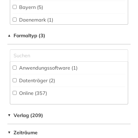
Technik (45)
astrophysik (1)
Bayern (5)
Theologie und Religionswissenschaften (7)
atlas (1)
Daenemark (1)
Werkstoffwissenschaften und
Fertigungstechnik (40)
audiovisuelle medien (2)
Deutschland (29)
Formaltyp (3)
▲
aufsatzdatenbank (1)
Wirtschaftswissenschaften (25)
Europa (9)
Wissenschaftskunde, Forschung, Hochschul-,
ausbildung (1)
Großbritannien (1)
Museumswesen (10)
Anwendungssoftware (1
)
ausgestorbene (1)
Hessen (1)
Datenträger (2
)
baden-württemberg (1)
Kanada (1)
Online (357
)
baden-württemberg. landesversorgungsamt
Mittelamerika (1)
baden-württemberg (1)
Nordamerika (3)
bakterien (1)
Verlag (209)
▼
Oesterreich (3)
baum (4)
Zeiträume
▼
Ostasien (1)