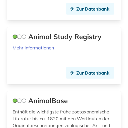
Zur Datenbank
evolutionsökologie (1)
evolutionsökologie mariner fische (1)
expedition (1)
Animal Study Registry
farbe (1)
Mehr Informationen
farnpflanzen (1)
fauna (1)
Zur Datenbank
fauna (1)
fernerkundung (1)
AnimalBase
festkörperforschung (1)
Enthält die wichtigste frühe zootaxonomische
firma (1)
Literatur bis ca. 1820 mit den Wortlauten der
Originalbeschreibungen zoologischer Art- und
firmenverzeichnis (1)