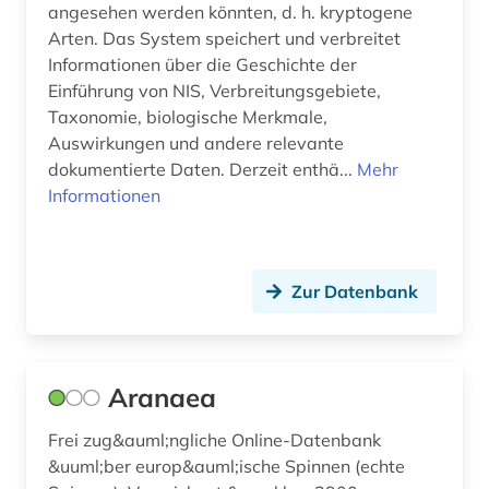
gehirn (1)
angesehen werden könnten, d. h. kryptogene
Arten. Das System speichert und verbreitet
gehölze (3)
Informationen über die Geschichte der
geisteswissenschaften (5)
Einführung von NIS, Verbreitungsgebiete,
Taxonomie, biologische Merkmale,
genanalyse (3)
Auswirkungen und andere relevante
dokumentierte Daten. Derzeit enthä...
Mehr
gene (2)
Informationen
genetik (10)
genetische ressourcen (1)
Zur Datenbank
genetische variabilität (2)
genexpression (1)
Aranaea
genom (12)
Frei zug&auml;ngliche Online-Datenbank
genomik (2)
&uuml;ber europ&auml;ische Spinnen (echte