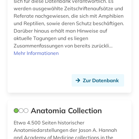
sich für diese Datenbank verantwortlich. Es
enzymsubstrat (1)
werden ausgewählte Zeitschriftenaufsätze und
Referate nachgewiesen, die sich mit Amphibien
enzymtechnologie (1)
und Reptilien, sowie deren Schutz beschäftigen.
Darüber hinaus erhält man Hinweise auf
epidemie (1)
aktuelle Tagungen und es liegen
Zusammenfassungen von bereits zurückli...
epidemiologie (1)
Mehr Informationen
epigenetik (1)
ernährung (2)
Zur Datenbank
ernährungspolitik (1)
ernährungswissenschaft (4)
Anatomia Collection
erziehung (1)
Etwa 4.500 Seiten historischer
escherichia coli (1)
Anatomiedarstellungen der Jason A. Hannah
essay (1)
and Academy of Medicine collections in the