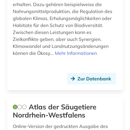
huftiere (1)
erhalten. Dazu gehören beispielweise die
Nahrungsmittelproduktion, die Regulation des
humboldt, alexander von | geograf;
globalen Klimas, Erholungsmöglichkeiten oder
naturwissenschaftler; forschungsreisender;
Habitate für den Schutz von Biodiversität.
gelehrter; arzt; schriftsteller; geheimer rat (1)
Zwischen diesen Leistungen kann es
hunger (1)
Zielkonflikte geben, aber auch Synergien.
Klimawandel und Landnutzungsänderungen
hydrobiologie (1)
können die Ökosy...
Mehr Informationen
hydrologie (1)
ichthyologie (2)
Zur Datenbank
illustration (1)
imkerei (2)
Atlas der Säugetiere
immunologie (1)
Nordrhein-Westfalens
impact faktoren (1)
Online-Version der gedruckten Ausgabe des