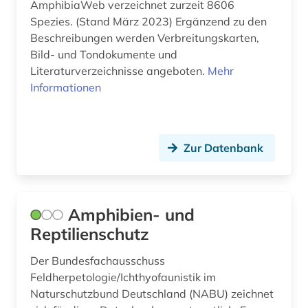
AmphibiaWeb verzeichnet zurzeit 8606
electronic lab notebook (1)
Spezies. (Stand März 2023) Ergänzend zu den
Beschreibungen werden Verbreitungskarten,
elektrochemie (1)
Bild- und Tondokumente und
Literaturverzeichnisse angeboten.
Mehr
elektronische zeitschrift (1)
Informationen
elektronisches buch (3)
elektrotechnik (1)
Zur Datenbank
eln (1)
energieforschung (2)
Amphibien- und
entomologie (4)
Reptilienschutz
enzym (4)
Der Bundesfachausschuss
enzyme (1)
Feldherpetologie/Ichthyofaunistik im
Naturschutzbund Deutschland (NABU) zeichnet
enzymkatalyse (2)