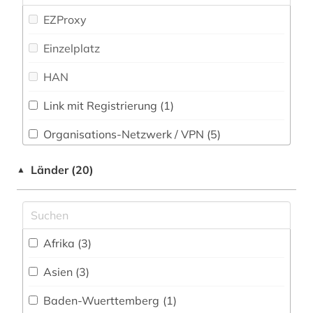
Natur- und Umweltschutz (46)
archareen (1)
EZProxy
Pädagogik (12)
archäobotanik (1)
Einzelplatz
Philosophie (16)
arktis (2)
HAN
Physik (41)
art (3)
Link mit Registrierung (1)
Politologie (12)
artenreichtum (2)
Organisations-Netzwerk / VPN (5)
Psychologie (25)
artenschutz (5)
Shibboleth
Länder (20)
▲
Rechtswissenschaft (15)
artenvielfalt (2)
Zugriff vor Ort (2)
Romanistik (9)
arzneimittel (1)
Slavistik (4)
arzneimittelrezeptor (1)
Afrika (3)
Soziologie (21)
arzneipflanzen (1)
Asien (3)
Sport (13)
astronomie (2)
Baden-Wuerttemberg (1)