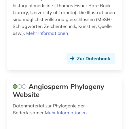
history of medicine (Thomas Fisher Rare Book
eth zürich (1)
Library, University of Toronto). Die Illustrationen
sind möglichst vollständig erschlossen (MeSH-
ethik (2)
Schlagwörter, Zeichentechnik, Künstler, Quelle
ethnobotanik (1)
usw.).
Mehr Informationen
eukaryonten (1)
europa (6)
Zur Datenbank
europäische union (1)
evaluation (1)
Angiosperm Phylogeny
evangelische kirche (1)
Website
evidenz-basierte medizin (1)
Datenmaterial zur Phylogenie der
Bedecktsamer
Mehr Informationen
evolution (3)
evolutionsbiologie (1)