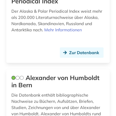
Periodical Index
briefsammlung (1)
Der Alaska & Polar Periodical Index weist mehr
bryophyten (1)
als 200.000 Literaturnachweise über Alaska,
Nordkanada, Skandinavien, Russland und
buchhandel (1)
Antarktika nach.
Mehr Informationen
böhmerwald (1)
cellulosechemie (1)
Zur Datenbank
cephalopoda (1)
charles (1)
Alexander von Humboldt
charles (1809-1882) (1)
in Bern
chemical apparatus (1)
Die Datenbank enthält bibliographische
chemical engineering - equipment and
Nachweise zu Büchern, Aufsätzen, Briefen,
supplies (1)
Studien, Zeichnungen von und über Alexander
von Humboldt. Alexander von Humboldts rund
chemie (78)