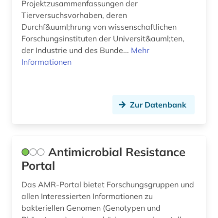
Projektzusammenfassungen der
librettist; historiker; romancier (1)
Tierversuchsvorhaben, deren
Durchf&uuml;hrung von wissenschaftlichen
forschung (3)
Forschungsinstituten der Universit&auml;ten,
forschungdaten (1)
der Industrie und des Bunde...
Mehr
Informationen
forschungsbericht (1)
forschungsdaten (4)
Zur Datenbank
forschungsdatenmanagement (1)
forschungsdatenrepositorium (1)
forschungsprojekte (1)
Antimicrobial Resistance
Portal
forschungsreise (1)
Das AMR-Portal bietet Forschungsgruppen und
forschungsschiff (1)
allen Interessierten Informationen zu
forst (1)
bakteriellen Genomen (Genotypen und