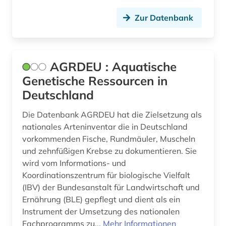
bilder (1)
Zur Datenbank
bildgebendes verfahren (1)
bildverarbeitung (1)
AGRDEU : Aquatische
bio-basierte kunststoffe (1)
Genetische Ressourcen in
bio-basierte verbundwerkstoffe (1)
Deutschland
bioassay (1)
Die Datenbank AGRDEU hat die Zielsetzung als
nationales Arteninventar die in Deutschland
biochemie (2)
vorkommenden Fische, Rundmäuler, Muscheln
biodiversität (12)
und zehnfüßigen Krebse zu dokumentieren. Sie
wird vom Informations- und
biodiversitätsforschung (1)
Koordinationszentrum für biologische Vielfalt
(IBV) der Bundesanstalt für Landwirtschaft und
bioenergie (1)
Ernährung (BLE) gepflegt und dient als ein
bioethik (3)
Instrument der Umsetzung des nationalen
Fachprogramms zu...
Mehr Informationen