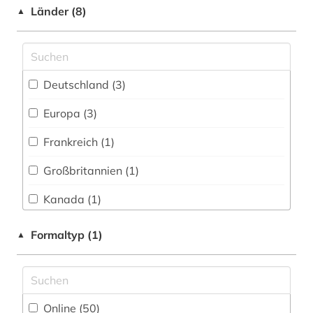
Philosophie (1)
Länder (8)
▲
epidemologie (1)
Physik (3)
ernährungswissenschaft (1)
Politologie (3)
europa (1)
Deutschland (3)
Psychologie (11)
europäische union (1)
Europa (3)
Rechtswissenschaft (2)
evidenz-basierte medizin (2)
Frankreich (1)
Romanistik (1)
evidenzbasierte medizin (1)
Großbritannien (1)
Slavistik (2)
fda (1)
Kanada (1)
Soziologie (11)
food and drug administration (1)
Oesterreich (1)
Formaltyp (1)
▲
Sport (5)
forschungsdaten (1)
Russland, Sowjetunion (1)
Technik (4)
freie plattform (1)
Schweiz (1)
Theologie und Religionswissenschaften (1)
freie wohlfahrtspflege (2)
Online (50
)