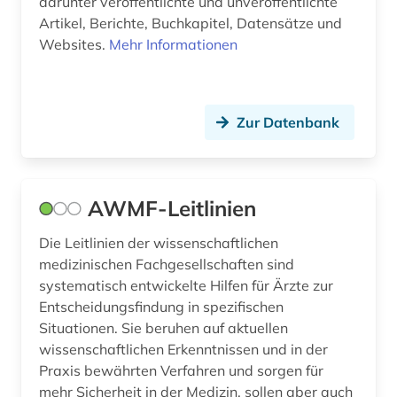
literaturrecherche (1)
darunter veröffentlichte und unveröffentlichte
Artikel, Berichte, Buchkapitel, Datensätze und
medizin (12)
Websites.
Mehr Informationen
medizinische versorgung (1)
medizinisches instrument (1)
Zur Datenbank
messgerät (1)
musiktherapie (1)
AWMF-Leitlinien
naturheilverfahren (1)
Die Leitlinien der wissenschaftlichen
naturwissenschaften (2)
medizinischen Fachgesellschaften sind
systematisch entwickelte Hilfen für Ärzte zur
nlm (1)
Entscheidungsfindung in spezifischen
oecd (1)
Situationen. Sie beruhen auf aktuellen
wissenschaftlichen Erkenntnissen und in der
one health (1)
Praxis bewährten Verfahren und sorgen für
mehr Sicherheit in der Medizin, sollen aber auch