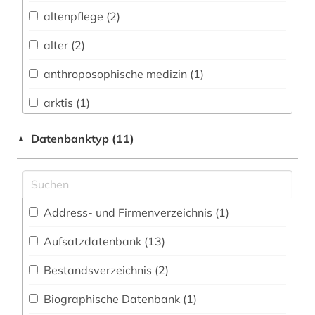
Biologie, Biotechnologie (14)
altenpflege (2)
Buch- und Bibliothekswesen,
Informationswissenschaft (1)
alter (2)
Chemie und Pharmazie (12)
anthroposophische medizin (1)
Elektrotechnik, Elektronik, Nachrichtentechnik
arktis (1)
(2)
arzneimittelprüfung (1)
Datenbanktyp (11)
▲
Energietechnik (4)
balneologie (1)
Frauen- und Geschlechterforschung / Gender
Studies (1)
behinderung (1)
Geographie (2)
Address- und Firmenverzeichnis (1
)
berichterstattung (1)
Geowissenschaften (2)
Aufsatzdatenbank (13
)
bibliografie (1)
Germanistik. Niederlandistik. Skandinavistik
Bestandsverzeichnis (2
)
biologie (1)
(1)
Biographische Datenbank (1
)
biomedizin (1)
Geschichte (1)