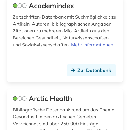
Academindex
kontrolliertes vokabular (3)
Zeitschriften-Datenbank mit Suchmöglichkeit zu
krankenhausbau (1)
Artikeln, Autoren, bibliographischen Angaben,
Zitationen zu mehreren Mio. Artikeln aus den
krankenhausfinanzierung (1)
Bereichen Gesundheit, Naturwissenschaften
und Sozialwissenschaften.
Mehr Informationen
krankenhaushygiene (1)
krankenhausverwaltung (1)
Zur Datenbank
krankenhauswesen (1)
krankenpflege (4)
krankenversicherung (1)
Arctic Health
krankheit (3)
Bibliografische Datenbank rund um das Thema
Gesundheit in den arktischen Gebieten.
lgbt (1)
Verzeichnet sind über 250.000 Einträge,