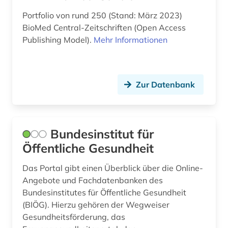
thesaurus (3)
Portfolio von rund 250 (Stand: März 2023)
toxizität (1)
BioMed Central-Zeitschriften (Open Access
Publishing Model).
Mehr Informationen
traditionelle chinesische medizin (1)
u.s. national institutes of health (1)
Zur Datenbank
u.s. national library of medicine (1)
umweltwissenschaften (1)
Bundesinstitut für
verwaltungswissenschaft (1)
Öffentliche Gesundheit
verzeichnis (3)
Das Portal gibt einen Überblick über die Online-
vorabdruck (2)
Angebote und Fachdatenbanken des
Bundesinstitutes für Öffentliche Gesundheit
wissenschaftsgeschichte (1)
(BIÖG). Hierzu gehören der Wegweiser
zeitzeuge (1)
Gesundheitsförderung, das