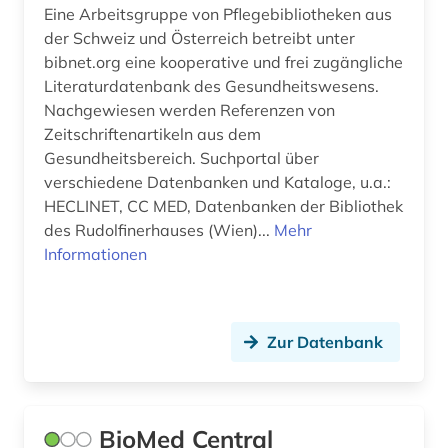
sexualerziehung (1)
Eine Arbeitsgruppe von Pflegebibliotheken aus
der Schweiz und Österreich betreibt unter
sowjetunion (1)
bibnet.org eine kooperative und frei zugängliche
Literaturdatenbank des Gesundheitswesens.
sozialarbeit (2)
Nachgewiesen werden Referenzen von
soziale benachteiligung (1)
Zeitschriftenartikeln aus dem
Gesundheitsbereich. Suchportal über
sozialmedizin (1)
verschiedene Datenbanken und Kataloge, u.a.:
HECLINET, CC MED, Datenbanken der Bibliothek
sozialwesen (2)
des Rudolfinerhauses (Wien)...
Mehr
Informationen
sozialwissenschaften (2)
statistik (1)
statistische datenbank (1)
Zur Datenbank
suchtprävention (1)
tcm (1)
BioMed Central