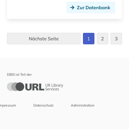
Zur Datenbank
Nächste Seite
1
2
3
DBIS ist Teil der
Impressum
Datenschutz
Administration