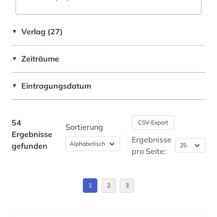
Werkstoffwissenschaften und
fürsorge (2)
Fertigungstechnik (2)
Verlag (27)
▼
gesundheit (2)
Wirtschaftswissenschaften (4)
Wissenschaftskunde, Forschung, Hochschul-,
gesundheitserziehung (1)
Zeiträume
▼
Museumswesen (2)
gesundheitsförderung (4)
Eintragungsdatum
▼
gesundheitsfürsorge (1)
gesundheitspolitik (1)
54
CSV-Export
Sortierung
Ergebnisse
gesundheitsprojekt (1)
Ergebnisse
gefunden
pro Seite:
gesundheitswesen (6)
gesundheitswissenschaften (1)
1
2
3
gesundheitsökonomie (4)
großbritannien (1)