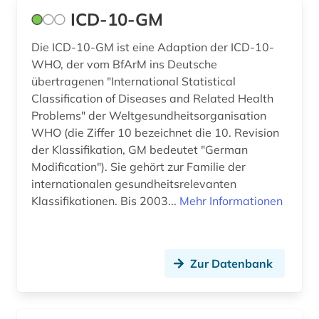
ICD-10-GM
homöopathie (1)
Die ICD-10-GM ist eine Adaption der ICD-10-
häusliche krankenpflege (1)
WHO, der vom BfArM ins Deutsche
übertragenen "International Statistical
infektiologie (1)
Classification of Diseases and Related Health
intervention study (1)
Problems" der Weltgesundheitsorganisation
WHO (die Ziffer 10 bezeichnet die 10. Revision
interventionsstudie (1)
der Klassifikation, GM bedeutet "German
Modification"). Sie gehört zur Familie der
klassifikation (3)
internationalen gesundheitsrelevanten
klinische forschung (1)
Klassifikationen. Bis 2003...
Mehr Informationen
klinische studie (1)
klinisches experimen (1)
Zur Datenbank
klinisches experiment (3)
komplementärmedizin (1)