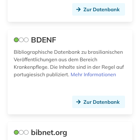
physikalische therapie (1)
Zur Datenbank
physiotherapie (1)
phytotherapie (1)
BDENF
preprint server (1)
Bibliographische Datenbank zu brasilianischen
prävention (1)
Veröffentlichungen aus dem Bereich
psychiatrie (1)
Krankenpflege. Die Inhalte sind in der Regel auf
portugiesisch publiziert.
Mehr Informationen
psychologie (1)
public health (1)
Zur Datenbank
rehabilitation (1)
repositorium (1)
repository (1)
bibnet.org