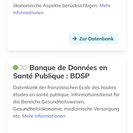
online-literaturrecherche (1)
ökonomische Aspekte berücksichtigen.
Mehr
Informationen
open access (2)
open data (1)
open science (1)
Zur Datenbank
palliativpflege (1)
partizipation (1)
Banque de Données en
pflege (2)
Santé Publique : BDSP
pflegebedürftigkeit (1)
Datenbank der französischen Ecole des hautes
études en santé publique. Informationsdienst für
pflegeberatung (1)
die Bereiche Gesundheitswesen,
Gesundheitsökonomie, medizinische Versorgung
pflegewissenschaft (2)
etc.
Mehr Informationen
pharmazie (6)