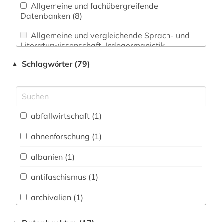
Allgemeine und fachübergreifende
Datenbanken (8)
Allgemeine und vergleichende Sprach- und
Literaturwissenschaft. Indogermanistik.
Außereuropäische Sprachen und Literaturen (0)
Schlagwörter (79)
▲
Anglistik. Amerikanistik (0)
Archäologie (0)
Architektur, Bauingenieur- und
abfallwirtschaft (1)
Vermessungswesen (0)
ahnenforschung (1)
Biologie, Biotechnologie (0)
albanien (1)
Buch- und Bibliothekswesen,
Informationswissenschaft (0)
antifaschismus (1)
Chemie und Pharmazie (0)
archivalien (1)
Elektrotechnik, Elektronik, Nachrichtentechnik
armenien (1)