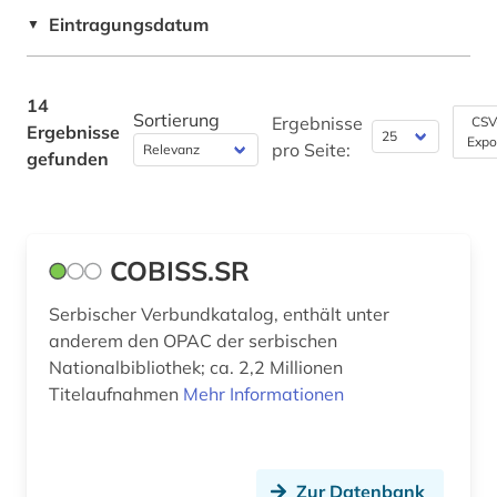
luxemburg (1)
Slowenien (1)
Eintragungsdatum
Sport (0)
▼
matrikel (1)
Suedosteuropa (5)
Statistik (0)
mazedonien (1)
14
Technik (0)
Sortierung
Ergebnisse
CSV
Ergebnisse
menschenrechte (1)
Expo
pro Seite:
gefunden
Theologie und Religionswissenschaften (2)
metallindustrie (1)
Werkstoffwissenschaften und
modernismus (1)
Fertigungstechnik (0)
COBISS.SR
montenegro (3)
Wirtschaftswissenschaften (0)
Serbischer Verbundkatalog, enthält unter
Wissenschaftskunde, Forschung, Hochschul-,
nationalbibliografie (1)
Museumswesen (0)
anderem den OPAC der serbischen
nordmazedonien (1)
Nationalbibliothek; ca. 2,2 Millionen
Titelaufnahmen
Mehr Informationen
norwegen (1)
open access (2)
Zur Datenbank