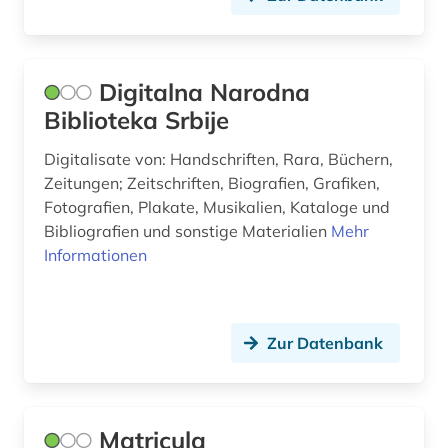
osteuropa (1)
osteuropa-studien (1)
partisanenkrieg (1)
Digitalna Narodna
Biblioteka Srbije
petar ii petrovic njegos (1)
Digitalisate von: Handschriften, Rara, Büchern,
plastik (1)
Zeitungen; Zeitschriften, Biografien, Grafiken,
Fotografien, Plakate, Musikalien, Kataloge und
polen (1)
Bibliografien und sonstige Materialien
Mehr
quelle (1)
Informationen
repository &lt;informatik&gt; (1)
ruanda (1)
Zur Datenbank
rumänien (1)
schadstoffe (1)
Matricula