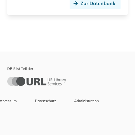
Zur Datenbank
DBIS ist Teil der
Impressum
Datenschutz
Administration