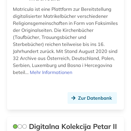
schweiz (1)
Matricula ist eine Plattform zur Bereitstellung
serbien (14)
digitalisierter Matrikelbücher verschiedener
Religionsgemeinschaften in Form von Faksimiles
serbisch (1)
der Originalseiten. Die Kirchenbücher
(Taufbücher, Trauungsbücher und
slavistik (1)
Sterbebücher) reichen teilweise bis ins 16.
slawistik (2)
Jahrhundert zurück. Mit Stand August 2020 sind
32 Archive aus Österreich, Deutschland, Polen,
slowenien (1)
Serbien, Luxemburg und Bosna i Hercegovina
beteil...
Mehr Informationen
sterbebuch (1)
südosteuropa (1)
taufbuch (1)
Zur Datenbank
trauungsbuch (1)
umweltbelastung (1)
Digitalna Kolekcija Petar II