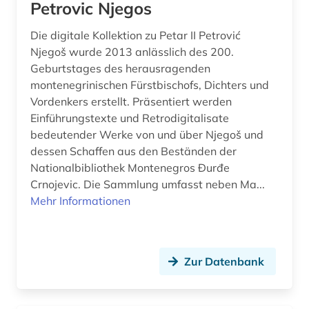
Petrovic Njegos
umweltinformation (1)
völkermord (1)
Die digitale Kollektion zu Petar II Petrović
Njegoš wurde 2013 anlässlich des 200.
widerstand (1)
Geburtstages des herausragenden
montenegrinischen Fürstbischofs, Dichters und
wissenschaft (1)
Vordenkers erstellt. Präsentiert werden
Einführungstexte und Retrodigitalisate
zeitschrift (1)
bedeutender Werke von und über Njegoš und
zeitschriften (1)
dessen Schaffen aus den Beständen der
Nationalbibliothek Montenegros Đurđe
zweiter weltkrieg (1)
Crnojevic. Die Sammlung umfasst neben Ma...
Mehr Informationen
österreich (1)
Zur Datenbank