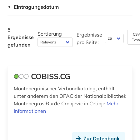
Eintragungsdatum
Sport (0)
▼
Statistik (0)
5
Technik (0)
Sortierung
Ergebnisse
CSV
Ergebnisse
Expo
pro Seite:
gefunden
Theologie und Religionswissenschaften (0)
Werkstoffwissenschaften und
Fertigungstechnik (0)
COBISS.CG
Wirtschaftswissenschaften (0)
Montenegrinischer Verbundkatalog, enthält
Wissenschaftskunde, Forschung, Hochschul-,
Museumswesen (0)
unter anderem den OPAC der Nationalbibliothek
Montenegros Đurđe Crnojevic in Cetinje
Mehr
Informationen
Zur Datenbank