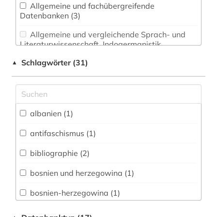
Allgemeine und fachübergreifende
Datenbanken (3)
Allgemeine und vergleichende Sprach- und
Literaturwissenschaft. Indogermanistik.
Außereuropäische Sprachen und Literaturen (0)
Schlagwörter (31)
▲
Anglistik. Amerikanistik (0)
Archäologie (0)
Architektur, Bauingenieur- und
albanien (1)
Vermessungswesen (0)
antifaschismus (1)
Biologie, Biotechnologie (0)
bibliographie (2)
Buch- und Bibliothekswesen,
Informationswissenschaft (0)
bosnien und herzegowina (1)
Chemie und Pharmazie (0)
bosnien-herzegowina (1)
Elektrotechnik, Elektronik, Nachrichtentechnik
bulgarien (1)