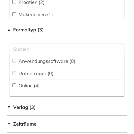
Kroatien (2)
Orientalistik und sonstige Sprachen (0)
südosteuropa (1)
Makedonien (1)
Pädagogik (0)
widerstand (1)
Montenegro (5)
Formaltyp (3)
▲
Parapsychologie (0)
zweiter weltkrieg (1)
Osteuropa (1)
Philosophie (0)
Rumänien (1)
Physik (0)
Anwendungssoftware (0
)
Serbien (3)
Politologie (1)
Datenträger (0
)
Slowenien (1)
Psychologie (0)
Online (4
)
Suedosteuropa (1)
Rechtswissenschaft (0)
Romanistik (0)
Verlag (3)
▼
Slavistik (3)
Zeiträume
▼
Soziologie (1)