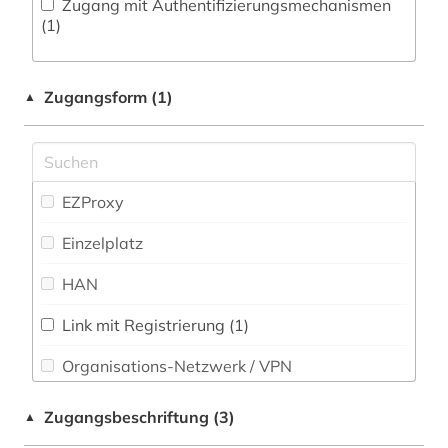
Zugang mit Authentifizierungsmechanismen
Orientalistik und sonstige Sprachen (0)
(1)
Pädagogik (0)
Zugangsform (1)
▲
Parapsychologie (0)
Philosophie (0)
Physik (0)
EZProxy
Politologie (0)
Einzelplatz
Psychologie (0)
HAN
Rechtswissenschaft (0)
Link mit Registrierung (1)
Romanistik (0)
Organisations-Netzwerk / VPN
Slavistik (0)
Shibboleth
Zugangsbeschriftung (3)
▲
Soziologie (0)