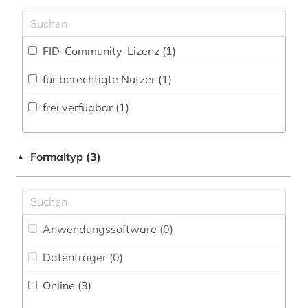
Zugriff vor Ort
Sport (0)
Statistik (0)
FID-Community-Lizenz (1)
Technik (0)
für berechtigte Nutzer (1)
Theologie und Religionswissenschaften (0)
frei verfügbar (1)
Werkstoffwissenschaften und
Fertigungstechnik (0)
Formaltyp (3)
▲
Wirtschaftswissenschaften (0)
Wissenschaftskunde, Forschung, Hochschul-,
Museumswesen (0)
Anwendungssoftware (0
)
Datenträger (0
)
Online (3
)