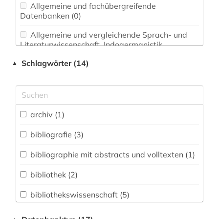
Allgemeine und fachübergreifende
Datenbanken (0)
Allgemeine und vergleichende Sprach- und
Literaturwissenschaft. Indogermanistik.
Außereuropäische Sprachen und Literaturen (0)
Schlagwörter (14)
▲
Anglistik. Amerikanistik (0)
Archäologie (0)
Architektur, Bauingenieur- und
archiv (1)
Vermessungswesen (0)
bibliografie (3)
Biologie, Biotechnologie (0)
bibliographie mit abstracts und volltexten (1)
Buch- und Bibliothekswesen,
Informationswissenschaft (8)
bibliothek (2)
Chemie und Pharmazie (0)
bibliothekswissenschaft (5)
Elektrotechnik, Elektronik, Nachrichtentechnik
informatik (2)