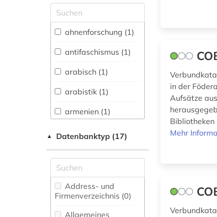
Allgemeine und
vergleichende Sprach-
und
ahnenforschung (1)
Literaturwissenschaft.
Indogermanistik.
antifaschismus (1)
CO
Außereuropäische
Sprachen und
arabisch (1)
Verbundkatal
Literaturen (1)
in der Föder
arabistik (1)
Anglistik.
Aufsätze aus
Amerikanistik (0)
herausgegebe
armenien (1)
Bibliotheken
Archäologie (0)
bosnien-
Mehr Informa
Datenbanktyp (17)
▲
herzegowina (7)
Architektur,
Bauingenieur- und
darfur (1)
Vermessungswesen (0)
denkmal (1)
Biologie,
Address- und
CO
Biotechnologie (0)
Firmenverzeichnis (0
)
deutschland (1)
Verbundkatal
Buch- und
Allgemeines