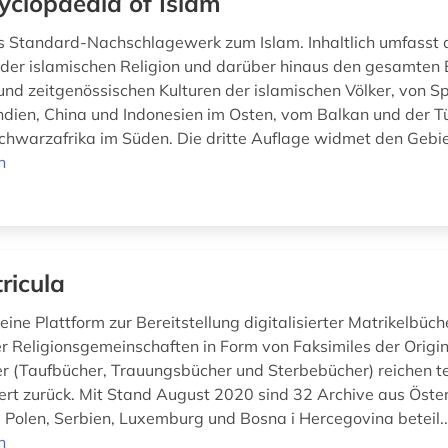
yclopaedia of Islam
 Standard-Nachschlagewerk zum Islam. Inhaltlich umfasst 
 der islamischen Religion und darüber hinaus den gesamten 
 und zeitgenössischen Kulturen der islamischen Völker, von S
ndien, China und Indonesien im Osten, vom Balkan und der Tü
chwarzafrika im Süden. Die dritte Auflage widmet den Gebie
n
ricula
 eine Plattform zur Bereitstellung digitalisierter Matrikelbüch
r Religionsgemeinschaften in Form von Faksimiles der Origin
r (Taufbücher, Trauungsbücher und Sterbebücher) reichen tei
ert zurück. Mit Stand August 2020 sind 32 Archive aus Öster
 Polen, Serbien, Luxemburg und Bosna i Hercegovina beteil.
n