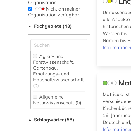
Enc
Organisation
Nicht an meiner
Umfassendes
Organisation verfügbar
alle Aspekte
Fachgebiete (48)
historischen
▲
Westen bis I
Norden bis S
Informatione
Agrar- und
Forstwissenschaft,
Gartenbau,
Ernährungs- und
Haushaltswissenschaft
Mat
(0)
Matricula ist
Allgemeine
verschiedene
Naturwissenschaft (0)
Kirchenbüche
Allgemeine und
16. Jahrhund
Schlagwörter (58)
fachübergreifende
▲
Deutschland,
Datenbanken (3)
Informatione