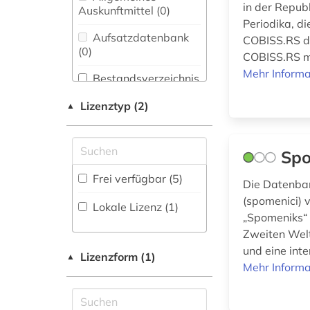
digitalisierung (1)
Bibliothekswesen,
in der Repub
Auskunftmittel (0
)
Informationswissenschaft
Periodika, d
elektronische
(1)
Aufsatzdatenbank
COBISS.RS de
bibliothek (1)
(0
)
COBISS.RS ma
Chemie und
föderation bosnien
Mehr Informa
Pharmazie (0)
Bestandsverzeichnis
und herzegowina (2)
(2
)
Elektrotechnik,
Lizenztyp (2)
▲
gefallener (1)
Elektronik,
Biographische
Nachrichtentechnik (0)
Datenbank (1
)
genealogie (1)
Spo
Energietechnik (0)
genozid (1)
Buchhandelsverzeichnis
Frei verfügbar (5)
Die Datenban
Ethnologie (1)
(0
)
geschichte (1)
(spomenici) 
Lokale Lizenz (1)
Europäische Union
Disziplinäre
„Spomeniks“ 
geschichte 1941-1
(0)
Forschungsdatenrepositorien
Zweiten Welt
(1)
(0
)
und eine int
Geographie (0)
Lizenzform (1)
▲
Mehr Informa
iranistik (1)
Disziplinäre
Repositorien (0
Geowissenschaften
)
islam (1)
(0)