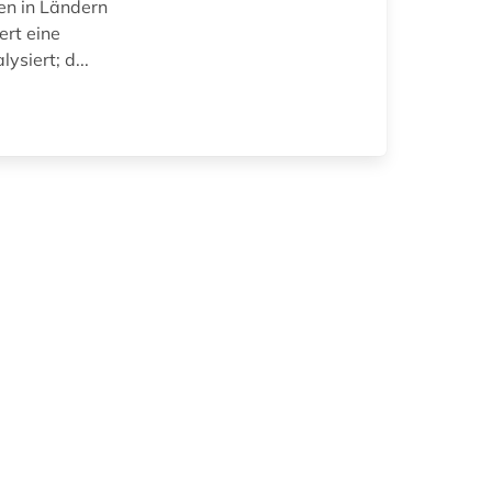
en in Ländern
rt eine
siert; d...