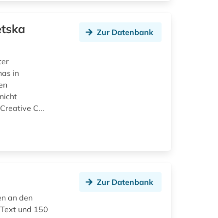
etska
Zur Datenbank
ter
nas in
hen
nicht
Creative C...
Zur Datenbank
en an den
 Text und 150