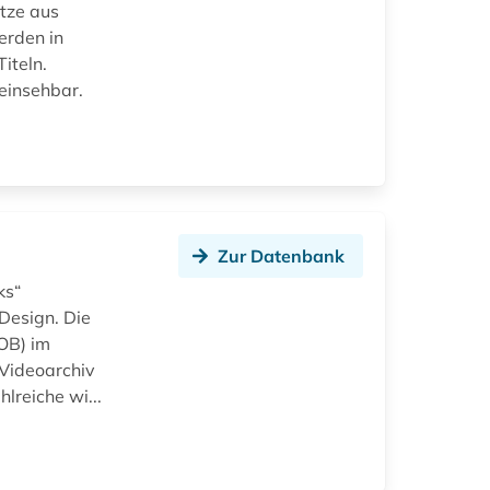
tze aus
erden in
iteln.
einsehbar.
Zur Datenbank
ks“
Design. Die
OB) im
 Videoarchiv
lreiche wi...