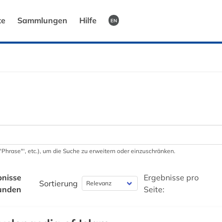
te
Sammlungen
Hilfe
EN
 '"Phrase"', etc.), um die Suche zu erweitern oder einzuschränken.
bnisse
Ergebnisse pro
Sortierung
unden
Seite: