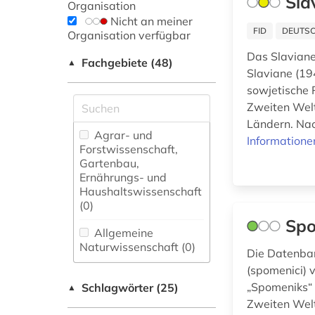
Sla
Organisation
Nicht an meiner
FID
DEUTSC
Organisation verfügbar
Das Slaviane
Fachgebiete (48)
▲
Slaviane (19
sowjetische
Zweiten Weltk
Ländern. Nac
Agrar- und
Informatione
Forstwissenschaft,
Gartenbau,
Ernährungs- und
Haushaltswissenschaft
(0)
Spo
Allgemeine
Naturwissenschaft (0)
Die Datenban
(spomenici) 
Allgemeine und
„Spomeniks“ 
Schlagwörter (25)
fachübergreifende
▲
Datenbanken (1)
Zweiten Welt