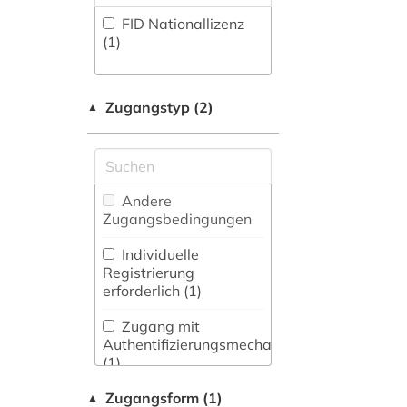
Fachbibliographie
serbien (1)
(0
)
Germanistik.
FID Nationallizenz
Niederlandistik.
slowenien (1)
(1)
Skandinavistik (0)
Faktendatenbank (1
)
sowjetunion (1)
National-,
Geschichte (2)
Zugangstyp (2)
▲
Regionalbibliographie
widerstand (1)
(0
)
Geschichte der
Pädagogik und des
zeitschrift (1)
Bildungswesens (0)
Portal (0
)
zweiter weltkrieg (1)
Sammlung Nicht-
Andere
Gesundheitswissenschaften
Textueller-Materialien
Zugangsbedingungen
(0)
(1
)
Individuelle
Volltextdatenbank
Registrierung
Informatik (0)
(1
)
erforderlich (1)
Klassische
Wörterbuch,
Philologie.
Zugang mit
Enzyklopädie,
Byzantinistik.
Authentifizierungsmechanismen
Nachschlagwerk (0
)
Mittellateinische und
(1)
Neugriechische
Zugangsform (1)
Philologie. Neulatein (0)
Zeitung (0
)
▲