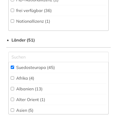
Romanistik (0)
herkunftsländerinformation (1)
frei verfügbar (36)
Slavistik (27)
historische geografie (1)
Nationallizenz (1)
Soziologie (8)
ideengeschichte (1)
Sport (0)
international (1)
Länder (51)
▲
Statistik (0)
interne vertriebene (1)
Technik (0)
islam (1)
Theologie und Religionswissenschaften (1)
Suedosteuropa (45)
karte (1)
Werkstoffwissenschaften und
Afrika (4)
katalog (2)
Fertigungstechnik (0)
Albanien (13)
kosovo (4)
Wirtschaftswissenschaften (3)
Alter Orient (1)
Wissenschaftskunde, Forschung, Hochschul-,
kroatien (5)
Museumswesen (0)
Asien (5)
kultur (3)