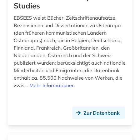
Studies
statistik (1)
EBSEES weist Bücher, Zeitschriftenaufsätze,
Rezensionen und Dissertationen zu Osteuropa
südamerika (1)
(den früheren kommunistischen Ländern
südostasien (1)
Osteuropas) nach, die in Belgien, Deutschland,
Finnland, Frankreich, Großbritannien, den
südosteuropa (14)
Niederlanden, Österreich und der Schweiz
publiziert wurden; berücksichtigt auch nationale
turkologie (1)
Minderheiten und Emigranten; die Datenbank
türkei (2)
enthält ca. 85.500 Nachweise von Werken, die
zwis...
Mehr Informationen
unselbständige karte (1)
vertriebener (1)
Zur Datenbank
volltext (1)
wirtschaft (1)