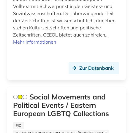
Volltext mit Schwerpunkt in den Geistes- und
Montenegro (13)
naher osten (1)
Sozialwissenschaften. Der überwiegende Teil
Oesterreich (1)
der Zeitschriften ist wissenschaftlich, daneben
nationalbibliografie (1)
stehen Kulturzeitschriften und politische
Osmanisches Reich (3)
nationalbibliothek (1)
Zeitschriften. CEEOL bietet auch zahlreich...
Mehr Informationen
Ostasien (4)
nordgriechenland (1)
Osteuropa (24)
nordmazedonien (2)
Ostmitteleuropa (20)
Zur Datenbank
online-katalog (1)
Palaestina (3)
open access (1)
Polen (15)
opposition (1)
Social Movements and
Political Events / Eastern
Rheinland-Pfalz (1)
oral history (1)
European LGBTQ Collections
Rumänien (13)
orientalistik (1)
FID
Russland, Sowjetunion (15)
ortsnamenkunde (1)