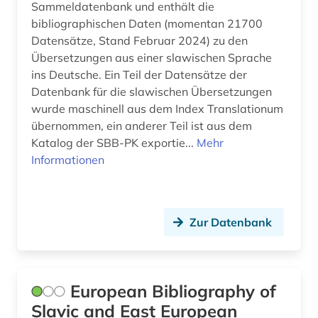
Sammeldatenbank und enthält die
bibliographischen Daten (momentan 21700
serbien (5)
Datensätze, Stand Februar 2024) zu den
serbien (süd) (1)
Übersetzungen aus einer slawischen Sprache
ins Deutsche. Ein Teil der Datensätze der
siedlungsgeschichte (1)
Datenbank für die slawischen Übersetzungen
wurde maschinell aus dem Index Translationum
slawische sprachen (1)
übernommen, ein anderer Teil ist aus dem
Katalog der SBB-PK exportie...
slawistik (3)
Mehr
Informationen
slowenien (2)
slowenisch (1)
Zur Datenbank
sowjetunion (1)
sozialismus (1)
European Bibliography of
sozialwissenschaften (1)
Slavic and East European
sprache (2)