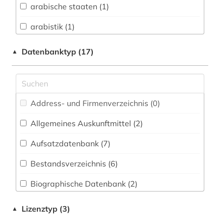
Informationswissenschaft (2)
arabische staaten (1)
Chemie und Pharmazie (0)
arabistik (1)
Elektrotechnik, Elektronik, Nachrichtentechnik
archivalien (1)
Datenbanktyp (17)
▲
(0)
archäologie (1)
Energietechnik (0)
armenien (west) (1)
Ethnologie (2)
Address- und Firmenverzeichnis (0
)
asyl (1)
Europäische Union (1)
Allgemeines Auskunftmittel (2
)
asylverfahren (1)
Geographie (5)
Aufsatzdatenbank (7
)
bayerische staatsbibliothek (2)
Geowissenschaften (0)
Bestandsverzeichnis (6
)
bevölkerung (1)
Germanistik. Niederlandistik. Skandinavistik
(1)
Biographische Datenbank (2
)
bibliografie (4)
Geschichte (14)
Buchhandelsverzeichnis (0
)
bildwissenschaft (1)
Lizenztyp (3)
▲