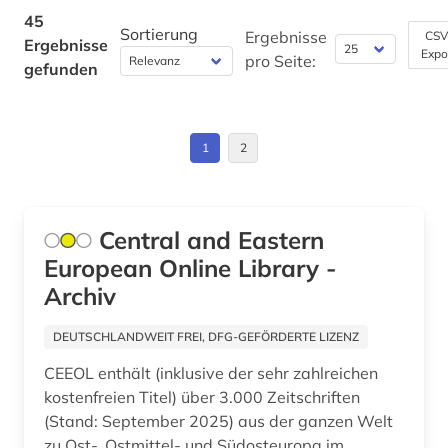
GUS (11)
45
mediensysteme (1)
Sortierung
Ergebnisse
CSV
Ergebnisse
Expo
Griechenland (2)
pro Seite:
gefunden
menschenrechtspolitik (1)
Israel (1)
menschenrechtsverletzung (1)
Jugoslawien (13)
1
2
mitteleuropa (1)
Korea (1)
mittlerer osten (1)
Kroatien (18)
montenegro (1)
Central and Eastern
European Online Library -
Lettland (10)
musik (1)
Archiv
Litauen (10)
münchen (1)
DEUTSCHLANDWEIT FREI, DFG-GEFÖRDERTE LIZENZ
Makedonien (14)
nachfolgestaaten (1)
CEEOL enthält (inklusive der sehr zahlreichen
Mittelamerika (2)
nacionalna i univerzitetska biblioteka
kostenfreien Titel) über 3.000 Zeitschriften
&amp;quot;sv. kliment ohridski&amp;quot; -
(Stand: September 2025) aus der ganzen Welt
Moldawien (10)
skopje (1)
zu Ost-, Ostmittel- und Südosteuropa im