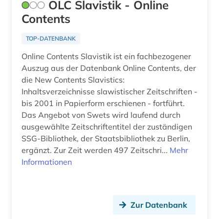
wirtschaftswissenschaften (1)
OLC Slavistik - Online
Contents
wissenschaft (1)
TOP-DATENBANK
wörterbuch (1)
Online Contents Slavistik ist ein fachbezogener
zeitschrift (4)
Auszug aus der Datenbank Online Contents, der
die New Contents Slavistics:
zeitschriftenaufsatz (3)
Inhaltsverzeichnisse slawistischer Zeitschriften -
zwangsvertreibung (1)
bis 2001 in Papierform erschienen - fortführt.
Das Angebot von Swets wird laufend durch
österreich (1)
ausgewählte Zeitschriftentitel der zuständigen
SSG-Bibliothek, der Staatsbibliothek zu Berlin,
österreich-ungarn (1)
ergänzt. Zur Zeit werden 497 Zeitschri...
Mehr
übersetzung (1)
Informationen
Zur Datenbank