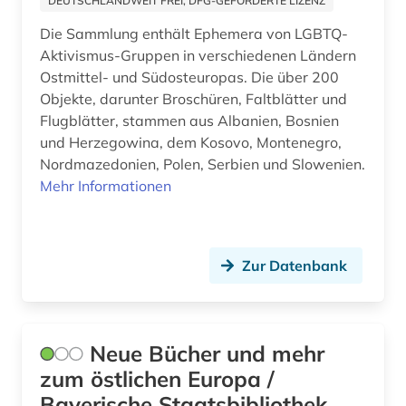
DEUTSCHLANDWEIT FREI, DFG-GEFÖRDERTE LIZENZ
Sachsen (1)
osmanisch (1)
Die Sammlung enthält Ephemera von LGBTQ-
Aktivismus-Gruppen in verschiedenen Ländern
Schweiz (1)
osmanisches reich (3)
Ostmittel- und Südosteuropas. Die über 200
Serbien (17)
Objekte, darunter Broschüren, Faltblätter und
ostasien (1)
Flugblätter, stammen aus Albanien, Bosnien
Slowakei (13)
osteuropa (13)
und Herzegowina, dem Kosovo, Montenegro,
Nordmazedonien, Polen, Serbien und Slowenien.
Slowenien (15)
ostmitteleuropa (7)
Mehr Informationen
Suedamerika (2)
parlament (1)
Suedasien (2)
partei (1)
Zur Datenbank
Suedostasien (4)
persisch (1)
Tschechische Republik (13)
pflichtexemplar (1)
Neue Bücher und mehr
Tuerkei (4)
polen (1)
zum östlichen Europa /
Ukraine (11)
Bayerische Staatsbibliothek
politik (2)