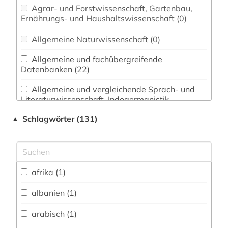
Agrar- und Forstwissenschaft, Gartenbau,
Ernährungs- und Haushaltswissenschaft (0)
Allgemeine Naturwissenschaft (0)
Allgemeine und fachübergreifende
Datenbanken (22)
Allgemeine und vergleichende Sprach- und
Literaturwissenschaft. Indogermanistik.
Außereuropäische Sprachen und Literaturen (2)
Schlagwörter (131)
▲
Anglistik. Amerikanistik (0)
Archäologie (0)
Architektur, Bauingenieur- und
afrika (1)
Vermessungswesen (0)
albanien (1)
Biologie, Biotechnologie (0)
arabisch (1)
Buch- und Bibliothekswesen,