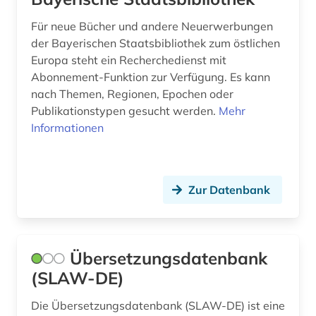
Ungarn (11)
portal (1)
Für neue Bücher und andere Neuerwerbungen
der Bayerischen Staatsbibliothek zum östlichen
Zypern (1)
post (1)
Europa steht ein Recherchedienst mit
Abonnement-Funktion zur Verfügung. Es kann
quelle (2)
nach Themen, Regionen, Epochen oder
Publikationstypen gesucht werden.
quellenkunde (1)
Mehr
Informationen
religion (1)
repository &amp;lt;informatik&amp;gt; (1)
Zur Datenbank
rheinland-pfalz (1)
rumänien (1)
Übersetzungsdatenbank
russland (2)
(SLAW-DE)
sachsen (1)
Die Übersetzungsdatenbank (SLAW-DE) ist eine
schweiz (1)