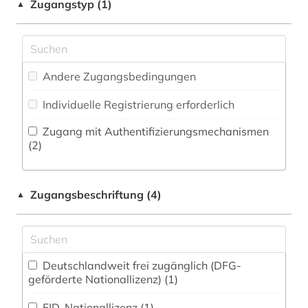
Militärwissenschaft (0)
Zugangstyp (1)
▲
elektronische bibliothek (7)
Musikwissenschaft (0)
elektronische zeitschrift (2)
Natur- und Umweltschutz (0)
erster weltkrieg (1)
Andere Zugangsbedingungen
Orientalistik und sonstige Sprachen (0)
feldpost (1)
Individuelle Registrierung erforderlich
Pädagogik (0)
fid ost-, ostmittel- und südosteuropa (1)
Zugang mit Authentifizierungsmechanismen
Parapsychologie (0)
(2)
flucht (1)
Philosophie (1)
geisteswissenschaften (1)
Zugangsbeschriftung (4)
▲
Physik (0)
geschichte (5)
Politologie (13)
gesellschaft (1)
Psychologie (0)
Deutschlandweit frei zugänglich (DFG-
handbuch (1)
geförderte Nationallizenz) (1)
Rechtswissenschaft (1)
handschrift (2)
FID-Nationallizenz (1)