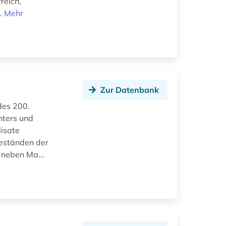
reich,
..
Mehr
Zur Datenbank
 des 200.
hters und
lisate
eständen der
 neben Ma...