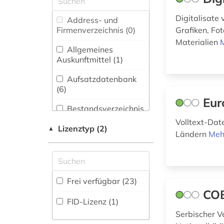
bibliografie (4)
Biologie,
Digitalisate 
Address- und
Biotechnologie (0)
Firmenverzeichnis (0
)
Grafiken, Fot
bibliographie (1)
Materialien
Buch- und
Allgemeines
biographie 1815-
Bibliothekswesen,
Auskunftmittel (1
)
2005 (1)
Informationswissenschaft
(0)
Aufsatzdatenbank
bosnien und
(6
)
herzegowina (1)
Chemie und
Eur
Pharmazie (0)
Bestandsverzeichnis
bosnien-
(5
)
Volltext-Dat
herzegowina (2)
Elektrotechnik,
Lizenztyp (2)
▲
Ländern
Meh
Elektronik,
Biographische
bulgarien (1)
Nachrichtentechnik (0)
Datenbank (3
)
datenbank (1)
Energietechnik (0)
Buchhandelsverzeichnis
Frei verfügbar (23)
denkmal (1)
Ethnologie (3)
(0
)
CO
FID-Lizenz (1)
deutsch (1)
Europäische Union
Disziplinäre
Serbischer V
(1)
Forschungsdatenrepositorien