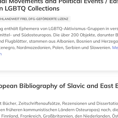
ial Movements and Political Events / Ea
n LGBTQ Collections
HLANDWEIT FREI, DFG-GEFÖRDERTE LIZENZ
g enthält Ephemera von LGBTQ-Aktivismus-Gruppen in ver
ittel- und Südosteuropas. Die über 200 Objekte, darunter 
und Flugblätter, stammen aus Albanien, Bosnien und Herzeg
enegro, Nordmazedonien, Polen, Serbien und Slowenien.
Me
n
opean Bibliography of Slavic and East
 Bücher, Zeitschriftenaufsätze, Rezensionen und Dissertati
en früheren kommunistischen Ländern Osteuropas) nach, die 
 Finnland, Frankreich, Großbritannien, den Niederlanden, Ös