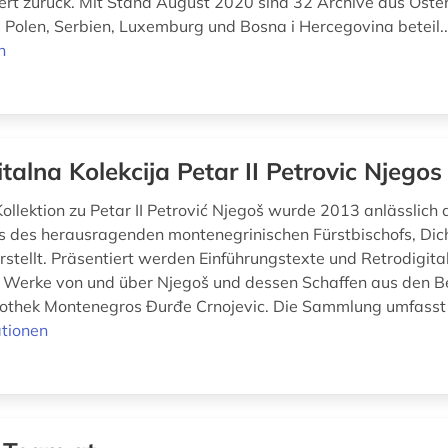
ert zurück. Mit Stand August 2020 sind 32 Archive aus Öster
 Polen, Serbien, Luxemburg und Bosna i Hercegovina beteil.
n
italna Kolekcija Petar II Petrovic Njegos
Kollektion zu Petar II Petrović Njegoš wurde 2013 anlässlich
 des herausragenden montenegrinischen Fürstbischofs, Dic
rstellt. Präsentiert werden Einführungstexte und Retrodigita
 Werke von und über Njegoš und dessen Schaffen aus den B
iothek Montenegros Đurđe Crnojevic. Die Sammlung umfasst
tionen