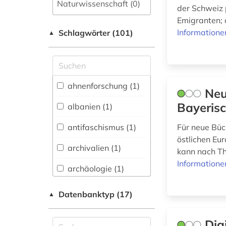
Naturwissenschaft (0)
der Schweiz 
Emigranten; 
Allgemeine und
Informatione
Schlagwörter (101)
fachübergreifende
▲
Datenbanken (13)
Allgemeine und
vergleichende Sprach-
und
ahnenforschung (1)
Neu
Literaturwissenschaft.
Indogermanistik.
Bayerisc
albanien (1)
Außereuropäische
Sprachen und
antifaschismus (1)
Für neue Bü
Literaturen (1)
östlichen Eu
archivalien (1)
kann nach Th
Anglistik.
Amerikanistik (0)
Informatione
archäologie (1)
Archäologie (0)
bayerische
Datenbanktyp (17)
▲
staatsbibliothek (2)
Architektur,
Bauingenieur- und
bevölkerung (1)
Dig
Vermessungswesen (0)