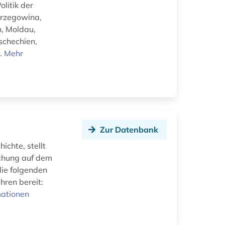
litik der
erzegowina,
n, Moldau,
schechien,
..
Mehr
Zur Datenbank
ichte, stellt
schung auf dem
ie folgenden
hren bereit:
mationen