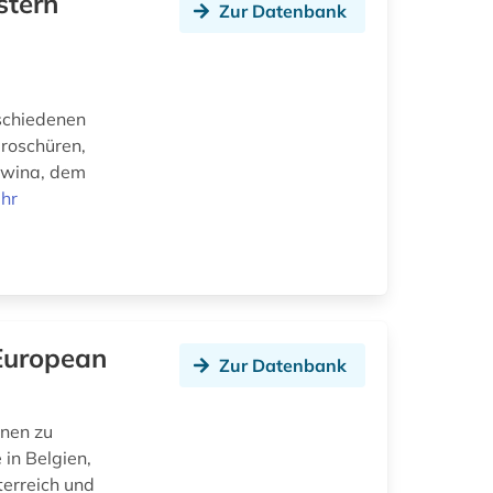
stern
Zur Datenbank
schiedenen
Broschüren,
owina, dem
hr
 European
Zur Datenbank
onen zu
in Belgien,
terreich und