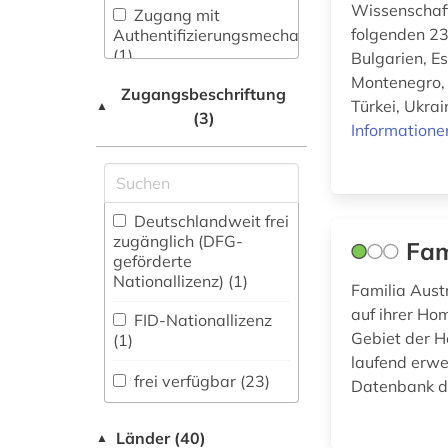
Wissenschaft
Wörterbuch,
Philologie.
Zugang mit
genealogie (3)
Enzyklopädie,
folgenden 23
Byzantinistik.
Authentifizierungsmechanismen
Nachschlagwerk (3
)
Mittellateinische und
(1)
Bulgarien, E
geschichte (3)
Neugriechische
Montenegro, 
Zugangsbeschriftung
Philologie. Neulatein (0)
Zeitung (1
)
geschichte 1941-1
Türkei, Ukra
▲
(1)
(3)
Informatione
Zeitungs-,
Kunstgeschichte (1)
Zeitschriftenbibliographie
gesellschaft (1)
(0
)
Maschinenbau (0)
handschrift (1)
Mathematik (0)
Deutschlandweit frei
zugänglich (DFG-
ideengeschichte (1)
Fam
Medien- und
geförderte
Kommunikationswissenschaften,
Nationallizenz) (1)
jugoslawien (1)
Familia Austr
Kommunikationsdesign (0)
auf ihrer Ho
FID-Nationallizenz
karte (1)
Medizin (0)
Gebiet der H
(1)
laufend erwe
katalog (3)
Militärwissenschaft
frei verfügbar (23)
Datenbank de
(0)
kirchenbuch (2)
Musikwissenschaft
Länder (40)
▲
kirchliche