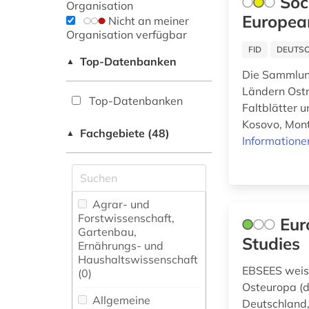
Soc
Organisation
Europea
Nicht an meiner
Organisation verfügbar
FID
DEUTSC
Top-Datenbanken
▲
Die Sammlun
Ländern Ostm
Top-Datenbanken
Faltblätter 
Kosovo, Mont
Fachgebiete (48)
▲
Informatione
Agrar- und
Forstwissenschaft,
Eur
Gartenbau,
Studies
Ernährungs- und
Haushaltswissenschaft
EBSEES weist
(0)
Osteuropa (d
Allgemeine
Deutschland,