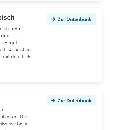
bisch
Zur Datenbank
uisten Ralf
n den
er Regel
ach serbischen
n mit dem Link
Zur Datenbank
er
alseiten. Die
lweise bis ins