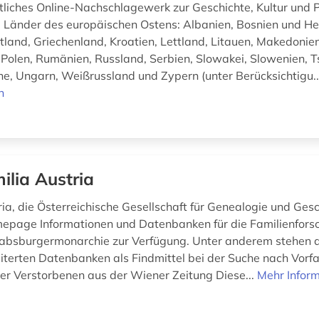
liches Online-Nachschlagewerk zur Geschichte, Kultur und Po
 Länder des europäischen Ostens: Albanien, Bosnien und H
stland, Griechenland, Kroatien, Lettland, Litauen, Makedonie
Polen, Rumänien, Russland, Serbien, Slowakei, Slowenien, T
ine, Ungarn, Weißrussland und Zypern (unter Berücksichtigu.
n
ilia Austria
ia, die Österreichische Gesellschaft für Genealogie und Gesch
mepage Informationen und Datenbanken für die Familienfor
absburgermonarchie zur Verfügung. Unter anderem stehen d
iterten Datenbanken als Findmittel bei der Suche nach Vorfa
r Verstorbenen aus der Wiener Zeitung Diese...
Mehr Infor