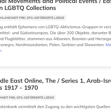
ial Movements and Political Events / Ea
n LGBTQ Collections
HLANDWEIT FREI, DFG-GEFÖRDERTE LIZENZ
g enthält Ephemera von LGBTQ-Aktivismus-Gruppen in ver
ittel- und Südosteuropas. Die über 200 Objekte, darunter 
und Flugblätter, stammen aus Albanien, Bosnien und Herzeg
enegro, Nordmazedonien, Polen, Serbien und Slowenien.
Me
n
dle East Online, The / Series 1, Arab-Isr
s 1917 - 1970
EIT FREI, DFG-GEFÖRDERTE LIZENZ
atenbank vermittelt den Zugang zu den wichtigsten Quellen 