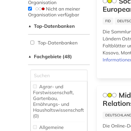
Soc
Organisation
Europea
Nicht an meiner
Organisation verfügbar
FID
DEUTSC
Top-Datenbanken
▲
Die Sammlun
Ländern Ostm
Top-Datenbanken
Faltblätter 
Kosovo, Mont
Fachgebiete (48)
▲
Informatione
Agrar- und
Forstwissenschaft,
Mid
Gartenbau,
Relation
Ernährungs- und
Haushaltswissenschaft
(0)
DEUTSCHLANDW
Die Online-D
Allgemeine