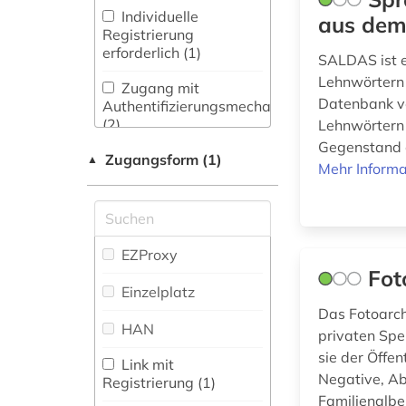
Wörterbuch,
Philologie.
bremen (1)
Individuelle
aus dem
Enzyklopädie,
Byzantinistik.
Registrierung
Nachschlagwerk (15
)
Mittellateinische und
erforderlich (1)
debatte (1)
SALDAS ist e
Neugriechische
Lehnwörtern 
Philologie. Neulatein (1)
Zeitung (2
)
Zugang mit
deportation (1)
Datenbank ve
Authentifizierungsmechanismen
Zeitungs-,
Kunstgeschichte (5)
(2)
Lehnwörtern 
deutsch (2)
Zeitschriftenbibliographie
Gegenstand de
(2
)
Zugangsform (1)
Maschinenbau (0)
▲
deutsche (1)
Mehr Informa
Mathematik (0)
deutscher orden (1)
Medien- und
deutsches reich (1)
Kommunikationswissenschaften,
EZProxy
Kommunikationsdesign (5)
Fot
deutsches
Einzelplatz
sprachgebiet (1)
Medizin (0)
Das Fotoarch
HAN
deutschland (7)
privaten Spe
Militärwissenschaft
sie der Öffe
(0)
Link mit
digitalisierung (3)
Negative, Ab
Registrierung (1)
Musikwissenschaft
Familienalbe
diskriminierung (1)