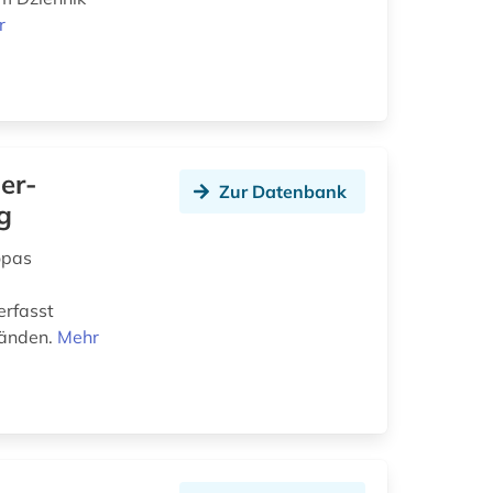
r
der-
Zur Datenbank
g
opas
erfasst
bänden.
Mehr