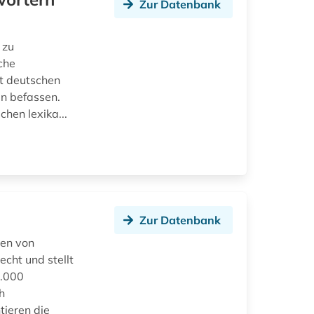
Zur Datenbank
 zu
che
it deutschen
en befassen.
chen lexika...
Zur Datenbank
ien von
cht und stellt
0.000
h
tieren die