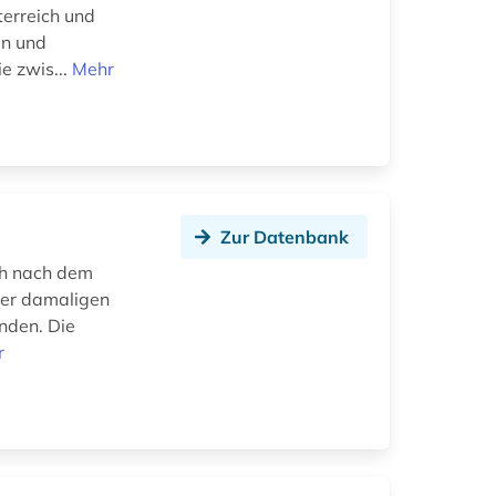
terreich und
en und
e zwis...
Mehr
Zur Datenbank
ch nach dem
der damaligen
nden. Die
r