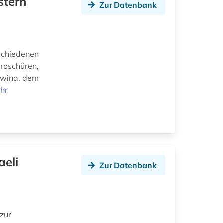
stern
Zur Datenbank
schiedenen
Broschüren,
owina, dem
hr
aeli
Zur Datenbank
zur