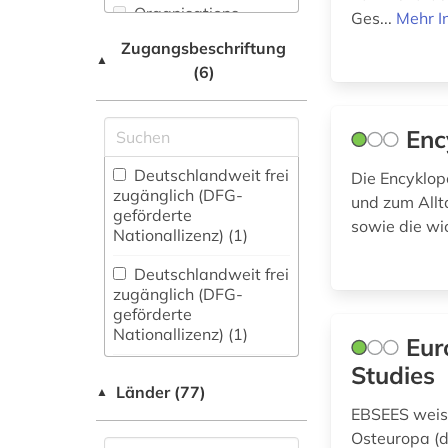
(1)
Organisations-
Ges...
Mehr I
Netzwerk / VPN
dohna (familie) (1)
Natur- und
Zugangsbeschriftung
▲
Umweltschutz (0)
(6)
Shibboleth
drittes reich (1)
Orientalistik und
Zugriff vor Ort
e-learning (1)
sonstige Sprachen (1)
Enc
ehemalige deutsche
Pädagogik (1)
Deutschlandweit frei
Die Encyklop
gebiete (1)
zugänglich (DFG-
und zum Allt
Parapsychologie (0)
geförderte
elektronische
sowie die wi
Nationallizenz) (1)
bibliothek (1)
Philosophie (0)
Deutschlandweit frei
elektronische
Physik (0)
zugänglich (DFG-
zeitschrift (1)
geförderte
Politologie (11)
Nationallizenz) (1)
emigration (1)
Eur
Studies
Psychologie (0)
FID-Nationallizenz
enzyklopädie (1)
Länder (77)
(1)
▲
Rechtswissenschaft
EBSEES weist
erlebnisbericht (1)
(2)
frei verfügbar (82)
Osteuropa (d