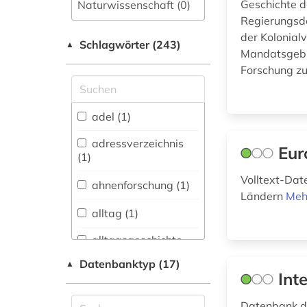
Geschichte d
Naturwissenschaft (0)
Regierungsd
Allgemeine und
der Kolonial
Schlagwörter (243)
fachübergreifende
▲
Mandatsgebie
Datenbanken (18)
Forschung zu
Allgemeine und
vergleichende Sprach-
und
adel (1)
Literaturwissenschaft.
Indogermanistik.
adressverzeichnis
Eur
Außereuropäische
(1)
Sprachen und
Volltext-Dat
Literaturen (2)
ahnenforschung (1)
Ländern
Meh
Anglistik.
alltag (1)
Amerikanistik (0)
alltagsgeschichte
Archäologie (1)
&lt;fach&gt; (3)
Datenbanktyp (17)
▲
Int
Architektur,
architektur (2)
Bauingenieur- und
Vermessungswesen (2)
Datenbank de