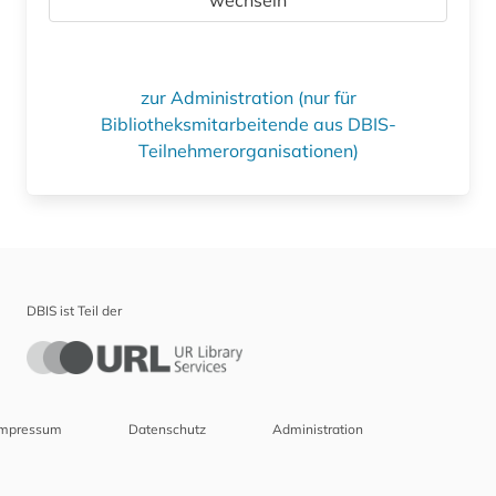
zur Administration (nur für
Bibliotheksmitarbeitende aus DBIS-
Teilnehmerorganisationen)
DBIS ist Teil der
Impressum
Datenschutz
Administration