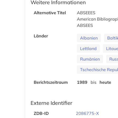
Weitere Informationen
Alternative Titel
ABSEEES
American Bibliograph
ABSEES
Länder
Albanien
Balt
Lettland
Litau
Rumänien
Russ
Tschechische Repub
Berichtszeitraum
1989
bis
heute
Externe Identifier
ZDB-ID
2086775-X