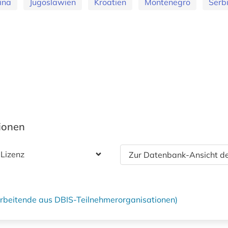
ina
Jugoslawien
Kroatien
Montenegro
Serb
tionen
 Lizenz
Zur Datenbank-Ansicht de
tarbeitende aus DBIS-Teilnehmerorganisationen)