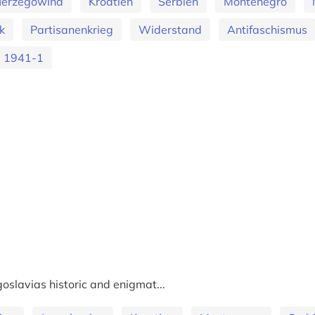
Herzegowina
Kroatien
Serbien
Montenegro
k
Partisanenkrieg
Widerstand
Antifaschismus
e 1941-1
oslavias historic and enigmat...