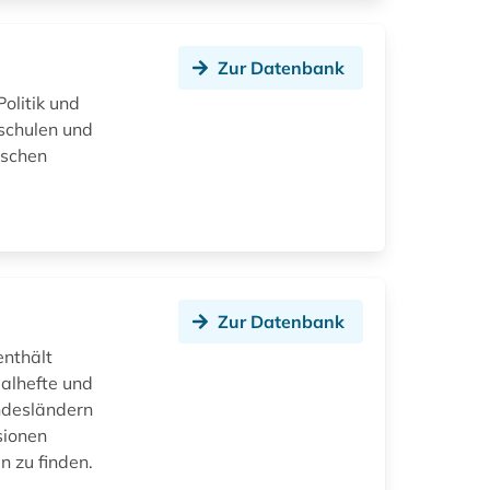
Zur Datenbank
olitik und
schulen und
uschen
Zur Datenbank
enthält
ialhefte und
ndesländern
sionen
 zu finden.