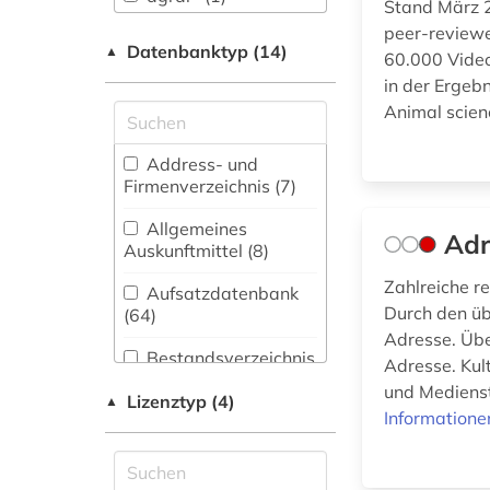
Stand März 2
Archäologie (28)
peer-reviewe
akkreditierung (1)
Datenbanktyp (14)
▲
60.000 Video
Architektur,
allgemein bildende
in der Ergebn
Bauingenieur- und
schule (1)
Animal scien
Vermessungswesen
(34)
altenhilfe (2)
Address- und
Biologie,
Firmenverzeichnis (7
)
altenpflege (1)
Biotechnologie (37)
Allgemeines
Adr
alter (1)
Buch- und
Auskunftmittel (8
)
Bibliothekswesen,
Zahlreiche r
Informationswissenschaft
Aufsatzdatenbank
altertumswissenschaft
(33)
Durch den üb
(64
)
(1)
Adresse. Übe
Chemie und
Bestandsverzeichnis
Adresse. Kul
amerika (1)
Pharmazie (32)
(16
)
und Medienste
Lizenztyp (4)
▲
amerikanistik (1)
Elektrotechnik,
Informatione
Biographische
Elektronik,
Datenbank (6
)
anglistik (1)
Nachrichtentechnik (20)
Disziplinäre