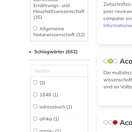
Zeitschriften
Ernährungs- und
Haushaltswissenschaft
peer-reviewe
(35)
computer scie
Informatione
Allgemeine
Naturwissenschaft (32)
Allgemeine und
Schlagwörter (662)
fachübergreifende
▲
Datenbanken (97)
Aca
Allgemeine und
Die multidis
vergleichende Sprach-
wissenschaftl
und
(2)
sind im Vollt
Literaturwissenschaft.
Indogermanistik.
1848 (1)
Außereuropäische
Sprachen und
adressbuch (1)
Literaturen (74)
afrika (1)
Aca
Anglistik.
Amerikanistik (44)
agrar- (1)