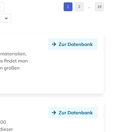
t
1
2
…
19
Zur Datenbank
materialien,
us findet man
en großen
Zur Datenbank
400
dieser