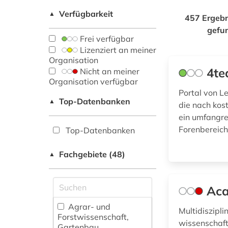
Verfügbarkeit
▲
457 Ergebn
gefu
Frei verfügbar
Lizenziert an meiner
Organisation
4te
Nicht an meiner
Organisation verfügbar
Portal von L
Top-Datenbanken
▲
die nach kos
ein umfangre
Forenbereich
Top-Datenbanken
Fachgebiete (48)
▲
Aca
Agrar- und
Multidiszipl
Forstwissenschaft,
wissenschaft
Gartenbau,