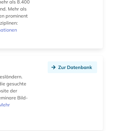
mehr als 8.400
nd. Mehr als
den prominent
ziplinen:
mationen
Zur Datenbank
esländern.
die gesuchte
site der
eminare Bild-
Mehr