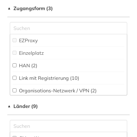
astrophysik (1)
ZB MED (1)
Parapsychologie (1)
Zugangsform (3)
▲
audiovisuelle medien (2)
Philosophie (16)
aufsatzdatenbank (1)
Physik (72)
bat-wert (1)
EZProxy
Politologie (21)
bauingenieurwesen (1)
Einzelplatz
Psychologie (44)
behringwerke (1)
HAN (2)
Rechtswissenschaft (24)
berufskrankheit (1)
Link mit Registrierung (10)
Romanistik (10)
besatzung (1)
Organisations-Netzwerk / VPN (2)
Slavistik (8)
bibliografie (8)
Shibboleth
Länder (9)
▲
Soziologie (33)
bibliographie (1)
Zugriff vor Ort
Sport (13)
bibliothek (1)
Technik (62)