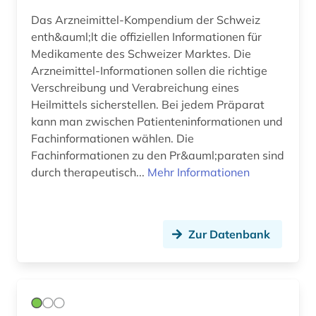
mineralogie (1)
Das Arzneimittel-Kompendium der Schweiz
molekularbiologie (2)
enth&auml;lt die offiziellen Informationen für
Medikamente des Schweizer Marktes. Die
molekularstruktur (1)
Arzneimittel-Informationen sollen die richtige
Verschreibung und Verabreichung eines
molekül (1)
Heilmittels sicherstellen. Bei jedem Präparat
kann man zwischen Patienteninformationen und
monographie (1)
Fachinformationen wählen. Die
moocs (1)
Fachinformationen zu den Pr&auml;paraten sind
durch therapeutisch...
Mehr Informationen
nachhaltigkeit (1)
nachlass (1)
Zur Datenbank
nachschlagewerk (1)
nachwachsender rohstoff (1)
naturwissenschaft (3)