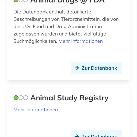
explosionen (1)
Die Datenbank enthält detaillierte
Beschreibungen von Tierarzneimitteln, die von
explosionsschutz (1)
der U.S. Food and Drug Administration
fachinformationsdienst (1)
zugelassen wurden und bietet vielfältige
Suchmöglichkeiten.
Mehr Informationen
farbmittel (1)
fertigarzneimittel (1)
Zur Datenbank
festkörperchemie (1)
festkörperforschung (1)
feuerwehrwesen (1)
Animal Study Registry
fid geschichtswissenschaft (1)
Mehr Informationen
firmenverzeichnis (1)
forschung (2)
Zur Datenbank