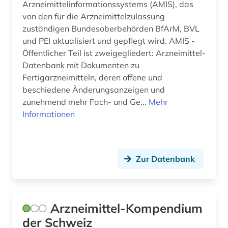
medizinische ausbildung (1)
Arzneimittelinformationssystems (AMIS), das
von den für die Arzneimittelzulassung
medizinische einrichtung (1)
zuständigen Bundesoberbehörden BfArM, BVL
und PEI aktualisiert und gepflegt wird. AMIS -
meereskunde (1)
Öffentlicher Teil ist zweigegliedert: Arzneimittel-
Datenbank mit Dokumenten zu
meeresmikrobiologie (1)
Fertigarzneimitteln, deren offene und
meeresströmung (1)
beschiedene Änderungsanzeigen und
zunehmend mehr Fach- und Ge...
Mehr
meeresökologie (1)
Informationen
membranproteine (1)
membrantransport (1)
Zur Datenbank
metabolit (1)
metabolom (1)
Arzneimittel-Kompendium
mikroorganismus (2)
der Schweiz