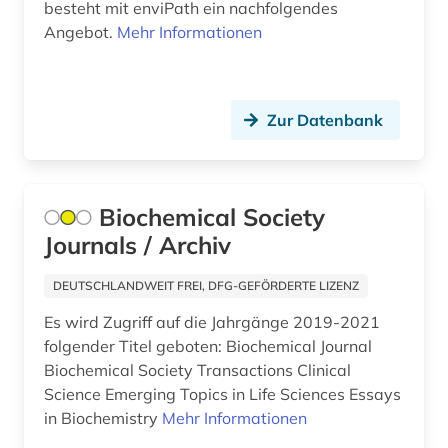
besteht mit enviPath ein nachfolgendes
pflegewissenschaft (1)
Angebot.
Mehr Informationen
pharmakologie (1)
pharmakopöe (1)
Zur Datenbank
pharmazeutische stoffe (1)
pharmazie (82)
Biochemical Society
physik (15)
Journals / Archiv
phytomedizin (medizin) (1)
DEUTSCHLANDWEIT FREI, DFG-GEFÖRDERTE LIZENZ
pigmentmuster (1)
Es wird Zugriff auf die Jahrgänge 2019-2021
folgender Titel geboten: Biochemical Journal
politische wissenschaft (2)
Biochemical Society Transactions Clinical
polymere (3)
Science Emerging Topics in Life Sciences Essays
in Biochemistry
Mehr Informationen
polymerforschung (1)