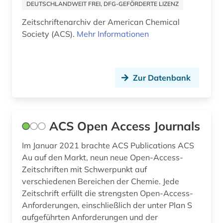
DEUTSCHLANDWEIT FREI, DFG-GEFÖRDERTE LIZENZ
covid-19 (3)
Zeitschriftenarchiv der American Chemical
cytologie (1)
Society (ACS).
Mehr Informationen
datensammlung (2)
datenverarbeitung (1)
Zur Datenbank
designregister (1)
deutsche forschungsgemeinschaft (1)
ACS Open Access Journals
deutsche forschungsgemeinschaft.
senatskommission zur prüfung
Im Januar 2021 brachte ACS Publications ACS
gesundheitsschädlicher arbeitsstoffe (1)
Au auf den Markt, neun neue Open-Access-
deutschland (2)
Zeitschriften mit Schwerpunkt auf
verschiedenen Bereichen der Chemie. Jede
dienstleistung (1)
Zeitschrift erfüllt die strengsten Open-Access-
Anforderungen, einschließlich der unter Plan S
digitalisierung (2)
aufgeführten Anforderungen und der