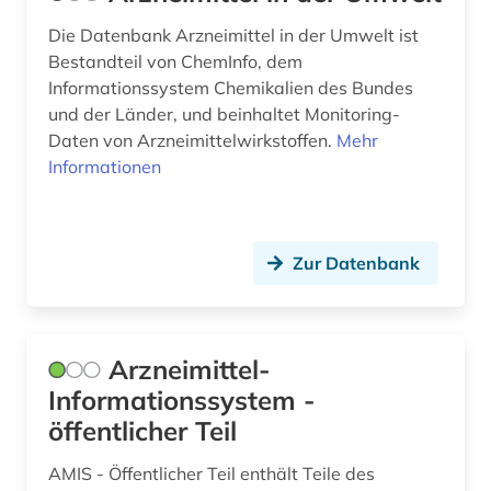
marine biogeochmie (1)
Die Datenbank Arzneimittel in der Umwelt ist
Bestandteil von ChemInfo, dem
marine geosysteme (1)
Informationssystem Chemikalien des Bundes
und der Länder, und beinhaltet Monitoring-
maritime meteorologie (1)
Daten von Arzneimittelwirkstoffen.
Mehr
markenregister (1)
Informationen
maschinenbau (1)
materialschutz &lt;schädlingsbekämpfung&gt;
Zur Datenbank
(1)
materialwissenschaft (1)
mathematik (4)
Arzneimittel-
Informationssystem -
medizin (34)
öffentlicher Teil
medizingeschichte (1)
AMIS - Öffentlicher Teil enthält Teile des