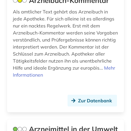
Arzneibuch-Kommentar
labormedizin (1)
Als amtlicher Text gehört das Arzneibuch in
landwirtschaft (2)
jede Apotheke. Für sich alleine ist es allerdings
nur ein nacktes Regelwerk. Erst mit dem
lebensmittel (1)
Arzneibuch-Kommentar werden seine Vorgaben
verständlich, und Prüfergebnisse können richtig
lehrbuch (1)
interpretiert werden. Der Kommentar ist der
Schlüssel zum Arzneibuch. Apotheker aller
lehrfilme (1)
Tätigkeitsfelder nutzen ihn als unentbehrliche
lehrmittel (3)
Hilfe und ideale Ergänzung zur europäis...
Mehr
Informationen
lexikon (2)
literaturwissenschaft (1)
Zur Datenbank
mak-wert (1)
makromolekül (1)
malerei (1)
Arzneimittel in der Umwelt