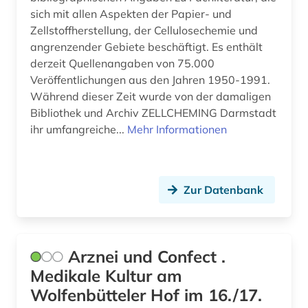
inhaltsstoff (1)
sich mit allen Aspekten der Papier- und
Zellstoffherstellung, der Cellulosechemie und
inhaltsstoffe (1)
angrenzender Gebiete beschäftigt. Es enthält
derzeit Quellenangaben von 75.000
inhaltsverzeichnis (1)
Veröffentlichungen aus den Jahren 1950-1991.
internationale norm (1)
Während dieser Zeit wurde von der damaligen
Bibliothek und Archiv ZELLCHEMING Darmstadt
iso-norm (2)
ihr umfangreiche...
Mehr Informationen
katastrophenschutz (1)
kernphysik (1)
Zur Datenbank
klassifizierung (1)
klimaforschung (1)
Arznei und Confect .
klinisches experiment (5)
Medikale Kultur am
Wolfenbütteler Hof im 16./17.
kollaboration (1)