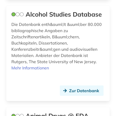
enzymtechnologie (1)
Alcohol Studies Database
epigenetik (1)
Die Datenbank enth&auml;lt &uuml;ber 80.000
erziehung (1)
bibliographische Angaben zu
escherichia coli (1)
Zeitschriftenartikeln, B&uuml;chern,
Buchkapiteln, Dissertationen,
essay (1)
Konferenzbeitr&auml;gen und audiovisuellen
Materialien. Anbieter der Datenbank ist
eth zürich (1)
Rutgers, The State University of New Jersey.
Mehr Informationen
europa (3)
europäische union (3)
evaluation (1)
Zur Datenbank
evidenz-basierte medizin (5)
evolutionsökologie mariner fische (1)
Animal Drugs @ FDA