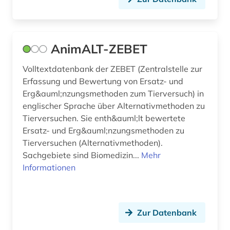
forschungdaten (1)
forschungsbericht (1)
AnimALT-ZEBET
forschungsdaten (3)
Volltextdatenbank der ZEBET (Zentralstelle zur
forschungsdatenmanagement (1)
Erfassung und Bewertung von Ersatz- und
Erg&auml;nzungsmethoden zum Tierversuch) in
forschungsdatenrepositorium (1)
englischer Sprache über Alternativmethoden zu
forstwirtschaft (1)
Tierversuchen. Sie enth&auml;lt bewertete
Ersatz- und Erg&auml;nzungsmethoden zu
frankreich (1)
Tierversuchen (Alternativmethoden).
Sachgebiete sind Biomedizin...
Mehr
freie plattform (1)
Informationen
ft-raman-spektroskopie (2)
förderpreis für deutsche wissenschaftler im g.
w. leibniz-programm (1)
Zur Datenbank