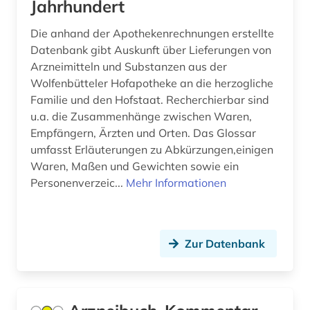
Jahrhundert
komplexe (1)
Die anhand der Apothekenrechnungen erstellte
konfekt (1)
Datenbank gibt Auskunft über Lieferungen von
Arzneimitteln und Substanzen aus der
kosmetik (1)
Wolfenbütteler Hofapotheke an die herzogliche
krankenpflege (1)
Familie und den Hofstaat. Recherchierbar sind
u.a. die Zusammenhänge zwischen Waren,
kristallstruktur (1)
Empfängern, Ärzten und Orten. Das Glossar
umfasst Erläuterungen zu Abkürzungen,einigen
kryoelektronenmikroskopie (1)
Waren, Maßen und Gewichten sowie ein
Personenverzeic...
Mehr Informationen
kunststoffe (4)
kunststoffverarbeitung (2)
körper (1)
Zur Datenbank
laborbuch (1)
laborheft (1)