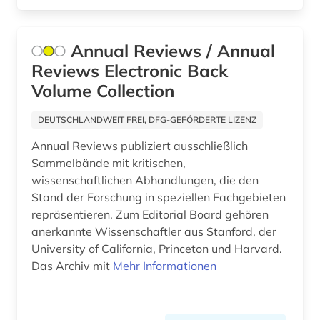
gesundheitswesen (3)
gewerbliche schutzrechte (1)
Annual Reviews / Annual
gewerblicher rechtsschutz (1)
Reviews Electronic Back
Volume Collection
glossar (1)
DEUTSCHLANDWEIT FREI, DFG-GEFÖRDERTE LIZENZ
grenzflächen (1)
Annual Reviews publiziert ausschließlich
grippe (1)
Sammelbände mit kritischen,
wissenschaftlichen Abhandlungen, die den
grippeviren (1)
Stand der Forschung in speziellen Fachgebieten
gynäkologie (1)
repräsentieren. Zum Editorial Board gehören
anerkannte Wissenschaftler aus Stanford, der
hebammenwissenschaft (1)
University of California, Princeton und Harvard.
Das Archiv mit
Mehr Informationen
heilpflanzen (3)
hersteller (1)