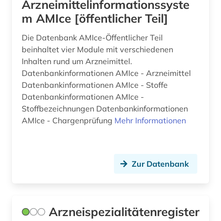
Arzneimittelinformationssyste
naturwissenschaften (21)
m AMIce [öffentlicher Teil]
naturwissenschaftler (2)
Die Datenbank AMIce-Öffentlicher Teil
neuheit (1)
beinhaltet vier Module mit verschiedenen
Inhalten rund um Arzneimittel.
neuheitsrecherche (1)
Datenbankinformationen AMIce - Arzneimittel
Datenbankinformationen AMIce - Stoffe
neurologie (1)
Datenbankinformationen AMIce -
neurowissenschaften (1)
Stoffbezeichnungen Datenbankinformationen
AMIce - Chargenprüfung
Mehr Informationen
nmr-spektroskopie (1)
norm (1)
Zur Datenbank
nucleinsäuren (1)
nucleotide (1)
nukleinsäuren (1)
Arzneispezialitätenregister