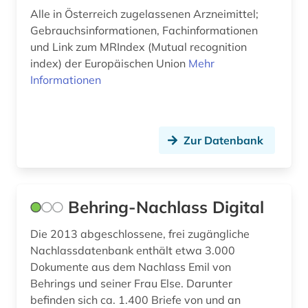
nukleotidsequenz (1)
Alle in Österreich zugelassenen Arzneimittel;
Gebrauchsinformationen, Fachinformationen
oecd (1)
und Link zum MRIndex (Mutual recognition
index) der Europäischen Union
Mehr
online-publikation (3)
Informationen
open access (7)
open access transformation (2)
Zur Datenbank
open data (1)
open educational resources (2)
Behring-Nachlass Digital
open science (2)
Die 2013 abgeschlossene, frei zugängliche
organische chemie (4)
Nachlassdatenbank enthält etwa 3.000
organische synthese (2)
Dokumente aus dem Nachlass Emil von
Behrings und seiner Frau Else. Darunter
papier (1)
befinden sich ca. 1.400 Briefe von und an