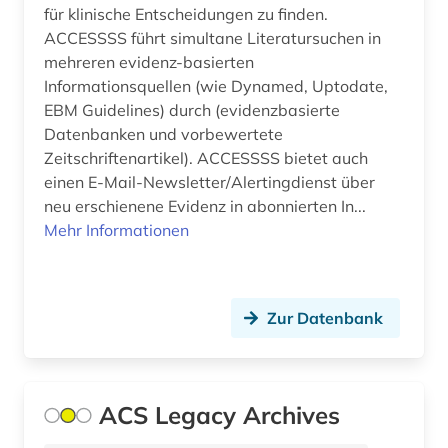
chemische reaktion (5)
für klinische Entscheidungen zu finden.
ACCESSSS führt simultane Literatursuchen in
chemische struktur (3)
mehreren evidenz-basierten
Informationsquellen (wie Dynamed, Uptodate,
chemische substanz (1)
EBM Guidelines) durch (evidenzbasierte
chemische substanzen (1)
Datenbanken und vorbewertete
Zeitschriftenartikel). ACCESSSS bietet auch
chemische verbindungen (3)
einen E-Mail-Newsletter/Alertingdienst über
neu erschienene Evidenz in abonnierten In...
chemisches produkt (1)
Mehr Informationen
china (2)
chromosom (1)
Zur Datenbank
computerphysik (1)
corona (1)
ACS Legacy Archives
corona-virus (1)