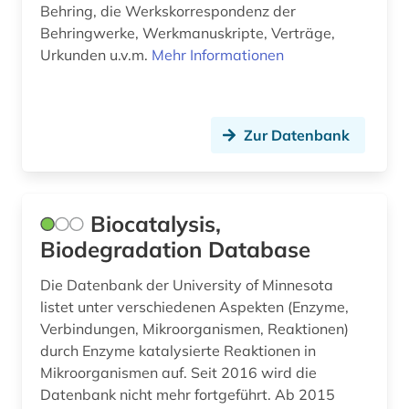
Behring, die Werkskorrespondenz der
patent (4)
Behringwerke, Werkmanuskripte, Verträge,
patentanmeldung (1)
Urkunden u.v.m.
Mehr Informationen
patente (1)
patentklassifikation (1)
Zur Datenbank
patentrecht (1)
patentregister (1)
Biocatalysis,
peptidase (1)
Biodegradation Database
periodensystem (2)
Die Datenbank der University of Minnesota
listet unter verschiedenen Aspekten (Enzyme,
permakultur (1)
Verbindungen, Mikroorganismen, Reaktionen)
durch Enzyme katalysierte Reaktionen in
pestizid (3)
Mikroorganismen auf. Seit 2016 wird die
pflanzenschutz (1)
Datenbank nicht mehr fortgeführt. Ab 2015