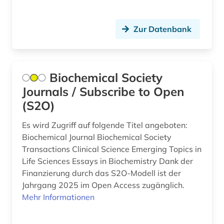
portal (2)
Zur Datenbank
preprint (1)
preprint server (2)
produkt (3)
Biochemical Society
Journals / Subscribe to Open
proteine (3)
(S2O)
proteinsequenz (1)
Es wird Zugriff auf folgende Titel angeboten:
proteinstruktur (1)
Biochemical Journal Biochemical Society
Transactions Clinical Science Emerging Topics in
proteomik (1)
Life Sciences Essays in Biochemistry Dank der
Finanzierung durch das S2O-Modell ist der
psychologie (5)
Jahrgang 2025 im Open Access zugänglich.
publikationsserver (1)
Mehr Informationen
pädagogik (1)