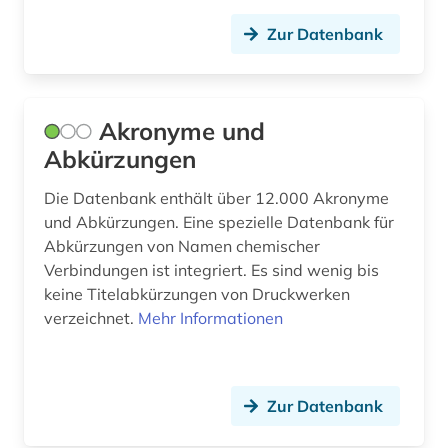
elektrochemie (3)
Zur Datenbank
elektronische zeitschrift (11)
elektronisches buch (15)
Akronyme und
elektrotechnik (3)
Abkürzungen
eln (1)
Die Datenbank enthält über 12.000 Akronyme
emil von behring (1)
und Abkürzungen. Eine spezielle Datenbank für
Abkürzungen von Namen chemischer
energieforschung (1)
Verbindungen ist integriert. Es sind wenig bis
keine Titelabkürzungen von Druckwerken
enzyklopädie (1)
verzeichnet.
Mehr Informationen
enzym (2)
enzyme (1)
Zur Datenbank
enzymkatalyse (2)