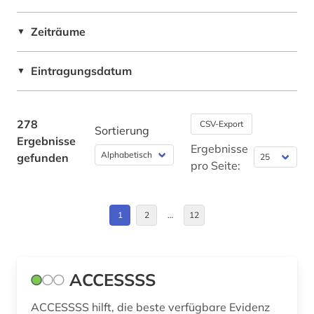
bodenkunde (2)
Zeiträume
▼
botanik (1)
brandschutz (2)
Eintragungsdatum
▼
cellulosechemie (1)
chemie (189)
278
CSV-Export
Sortierung
Ergebnisse
chemieunterricht (1)
Ergebnisse
gefunden
pro Seite:
chemikalie (5)
chemikalien (2)
1
2
…
12
chemische formel (1)
chemische industrie (1)
ACCESSSS
chemische ozeanographie (1)
ACCESSSS hilft, die beste verfügbare Evidenz