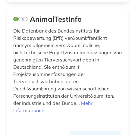
gebrauchsmuster (2)
gebrauchsmusteranmeldung (1)
AnimalTestInfo
gebrauchsmusterrecht (1)
Die Datenbank des Bundesinstituts für
Risikobewertung (BfR) ver&ouml;ffentlicht
gefahrstoff (5)
anonym allgemein verst&auml;ndliche,
gefahrstoffe (1)
nichttechnische Projektzusammenfassungen von
genehmigten Tierversuchsvorhaben in
geisteswissenschaften (6)
Deutschland. Sie enth&auml;t
Projektzusammenfassungen der
genanalyse (1)
Tierversuchsvorhaben, deren
genetik (1)
Durchf&uuml;hrung von wissenschaftlichen
Forschungsinstituten der Universit&auml;ten,
genetische variabilität (1)
der Industrie und des Bunde...
Mehr
Informationen
genexpression (1)
genom (4)