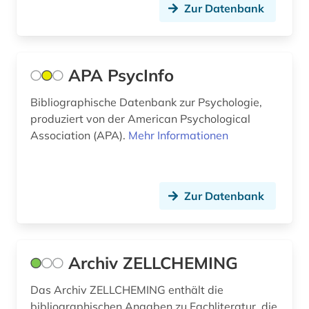
Zur Datenbank
high throughput screening (1)
hochschullehre (1)
hof (1)
APA PsycInfo
holz (1)
Bibliographische Datenbank zur Psychologie,
produziert von der American Psychological
holzbearbeitung (1)
Association (APA).
Mehr Informationen
impact faktoren (1)
indien (1)
Zur Datenbank
influenza (1)
informatik (5)
Archiv ZELLCHEMING
infrastruktur (1)
Das Archiv ZELLCHEMING enthält die
ingenieurwissenschaften (3)
bibliographischen Angaben zu Fachliteratur, die