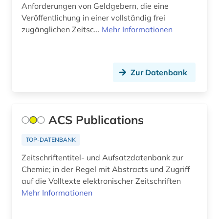
Anforderungen von Geldgebern, die eine
din-en-iso-norm (1)
Veröffentlichung in einer vollständig frei
din-iso-norm (1)
zugänglichen Zeitsc...
Mehr Informationen
din-norm (1)
discovery service (1)
Zur Datenbank
dns (2)
dokumentenserver (2)
ACS Publications
droge (2)
TOP-DATENBANK
drogen (2)
Zeitschriftentitel- und Aufsatzdatenbank zur
dynamik des ozeanbodens (1)
Chemie; in der Regel mit Abstracts und Zugriff
auf die Volltexte elektronischer Zeitschriften
e-learning (3)
Mehr Informationen
electronic lab notebook (1)