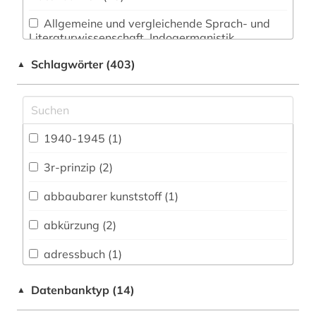
Allgemeine und vergleichende Sprach- und
Literaturwissenschaft. Indogermanistik.
Außereuropäische Sprachen und Literaturen (16)
Schlagwörter (403)
▲
Anglistik. Amerikanistik (13)
Archäologie (10)
Architektur, Bauingenieur- und
1940-1945 (1)
Vermessungswesen (36)
3r-prinzip (2)
Biologie, Biotechnologie (147)
abbaubarer kunststoff (1)
Buch- und Bibliothekswesen,
Informationswissenschaft (8)
abkürzung (2)
Chemie und Pharmazie (278)
adressbuch (1)
Elektrotechnik, Elektronik, Nachrichtentechnik
adressverzeichnis (1)
Datenbanktyp (14)
▲
(47)
akronym (1)