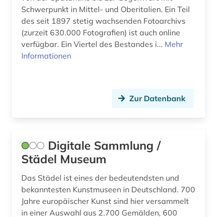
augenheilkunde (1)
Schwerpunkt in Mittel- und Oberitalien. Ein Teil
Ostasien (12)
des seit 1897 stetig wachsenden Fotoarchivs
augenzeuge (3)
Osteuropa (10)
(zurzeit 630.000 Fotografien) ist auch online
verfügbar. Ein Viertel des Bestandes i...
Mehr
augenzeugenbericht (1)
Ostmitteleuropa (3)
Informationen
auktion (1)
Palaestina (1)
auktionshaus (1)
Polen (20)
Zur Datenbank
auktionshäuser (1)
Portugal (3)
auktionskatalog (5)
Rheinland-Pfalz (2)
Digitale Sammlung /
auktionspreis (1)
Roemisches Reich (8)
Städel Museum
ausbildung (1)
Rumänien (2)
Das Städel ist eines der bedeutendsten und
auschwitz-prozess (1)
bekanntesten Kunstmuseen in Deutschland. 700
Russland, Sowjetunion (19)
Jahre europäischer Kunst sind hier versammelt
ausgrabung (2)
Saarland (1)
in einer Auswahl aus 2.700 Gemälden, 600