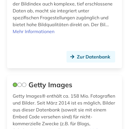
archäologisches denkmal (1)
der Bildindex auch komplexe, tief erschlossene
Hamburg (3)
Daten ab, macht sie integriert unter
aristoteles (1)
Hessen (4)
spezifischen Fragestellungen zugänglich und
bietet hohe Bildqualitäten direkt an. Der Bil...
arktis (2)
Irland (1)
Mehr Informationen
armenien (2)
Island (6)
artefakte (1)
Israel (6)
Zur Datenbank
artenvielfalt (1)
Italien (14)
arthur (1)
Japan (2)
Getty Images
aruba (1)
Jugoslawien (3)
Getty Images® enthält ca. 158 Mio. Fotografien
asch (1)
Kanada (2)
und Bilder. Seit März 2014 ist es möglich, Bilder
aschach (1)
aus dieser Datenbank (soweit sie mit einem
Kroatien (3)
Embed Code versehen sind) für nicht-
asien (4)
Lettland (2)
kommerzielle Zwecke (z.B. für Blogs,