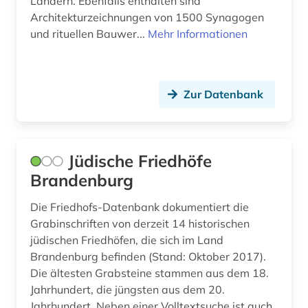
Ländern. Ebenfalls enthalten sind
Architekturzeichnungen von 1500 Synagogen
bildteppich (1)
und rituellen Bauwer...
Mehr Informationen
bildthema (1)
bildträger (1)
Zur Datenbank
bildung (2)
bildungsarbeit (1)
Jüdische Friedhöfe
bildwissenschaft (1)
Brandenburg
biografie (3)
Die Friedhofs-Datenbank dokumentiert die
Grabinschriften von derzeit 14 historischen
biographie (7)
jüdischen Friedhöfen, die sich im Land
biologie (7)
Brandenburg befinden (Stand: Oktober 2017).
Die ältesten Grabsteine stammen aus dem 18.
biowissenschaften (2)
Jahrhundert, die jüngsten aus dem 20.
Jahrhundert. Neben einer Volltextsuche ist auch