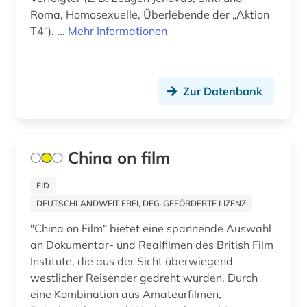
côte divoire (1)
Roma, Homosexuelle, Überlebende der „Aktion
T4“). ...
Mehr Informationen
dahlbergh, erik jönsson | offizier; architekt;
zeichner; kartograf; historiker; beamter;
generalgouverneur (2)
Zur Datenbank
darmstadt (1)
darstellende kunst (3)
data science (1)
China on film
datenbank (1)
FID
DEUTSCHLANDWEIT FREI, DFG-GEFÖRDERTE LIZENZ
datensammlung (1)
"China on Film“ bietet eine spannende Auswahl
ddr (1)
an Dokumentar- und Realfilmen des British Film
Institute, die aus der Sicht überwiegend
deckenmalerei (2)
westlicher Reisender gedreht wurden. Durch
dehio, georg | kunsthistoriker; hochschullehrer;
eine Kombination aus Amateurfilmen,
historiker; maler; zeichner (1)