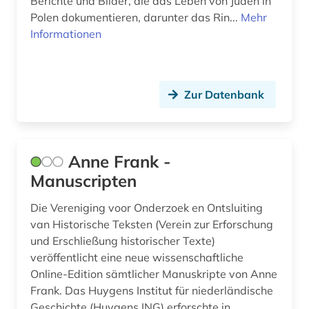
Berichte und Bilder, die das Leben von Juden in
buddhismus (2)
Polen dokumentieren, darunter das Rin...
Mehr
Informationen
bulgarien (1)
bundesarchiv-bildarchiv (1)
bundesstiftung zur aufarbeitung der sed-
Zur Datenbank
diktatur (1)
bundeswasserstraße (1)
Anne Frank -
bunker (2)
Manuscripten
burg (1)
Die Vereniging voor Onderzoek en Ontsluiting
burkina faso (1)
van Historische Teksten (Verein zur Erforschung
und Erschließung historischer Texte)
business (1)
veröffentlicht eine neue wissenschaftliche
Online-Edition sämtlicher Manuskripte von Anne
bærum (1)
Frank. Das Huygens Institut für niederländische
böhmen (1)
Geschichte (Huygens ING) erforschte in