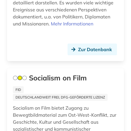
deutsches historisches museum (2)
detailliert darstellen. Es wurden viele wichtige
Ereignisse aus verschiedenen Perspektiven
deutsches museum von meisterwerken der
dokumentiert, u.a. von Politikern, Diplomaten
naturwissenschaft und technik (1)
und Missionaren.
Mehr Informationen
deutsches reich (1)
deutschland (31)
Zur Datenbank
deutschland (1)
deutschland (bundesrepublik) (2)
Socialism on Film
deutschland (ddr) (7)
dia (1)
FID
DEUTSCHLANDWEIT FREI, DFG-GEFÖRDERTE LIZENZ
diagnose (1)
Socialism on Film bietet Zugang zu
dialekt (1)
Bewegtbildmaterial zum Ost-West-Konflikt, zur
Geschichte, Kultur und Gesellschaft aus
dialektologie (1)
sozialistischer und kommunistischer