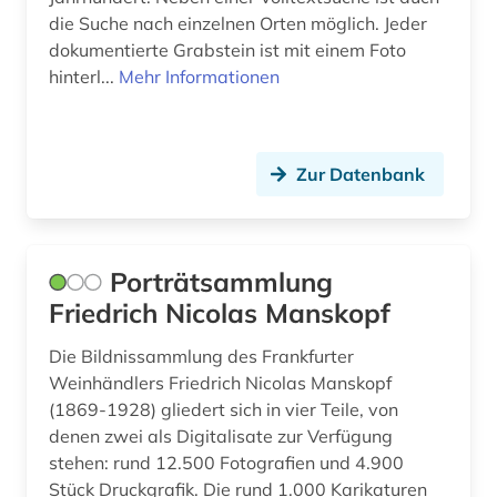
bismarck (1)
die Suche nach einzelnen Orten möglich. Jeder
blauer reiter (2)
dokumentierte Grabstein ist mit einem Foto
hinterl...
Mehr Informationen
bochum (1)
bodenkunde (1)
Zur Datenbank
bollnäs (1)
book of kells (1)
borgholm (1)
Porträtsammlung
Friedrich Nicolas Manskopf
bornholm (1)
Die Bildnissammlung des Frankfurter
bosnien-herzegowina (2)
Weinhändlers Friedrich Nicolas Manskopf
(1869-1928) gliedert sich in vier Teile, von
botanik (3)
denen zwei als Digitalisate zur Verfügung
botanischer garten (1)
stehen: rund 12.500 Fotografien und 4.900
Stück Druckgrafik. Die rund 1.000 Karikaturen