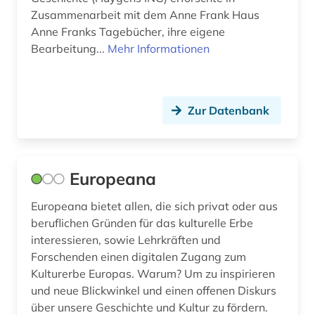
Zusammenarbeit mit dem Anne Frank Haus
böhmische länder (1)
Anne Franks Tagebücher, ihre eigene
Bearbeitung...
Mehr Informationen
bühnenbild (1)
bühnentechnik (1)
bürgerrechtsbewegung (3)
Zur Datenbank
cad (1)
capello (1)
Europeana
carl de (1)
Europeana bietet allen, die sich privat oder aus
beruflichen Gründen für das kulturelle Erbe
cartoon (1)
interessieren, sowie Lehrkräften und
caspar david (3)
Forschenden einen digitalen Zugang zum
Kulturerbe Europas. Warum? Um zu inspirieren
charles (1)
und neue Blickwinkel und einen offenen Diskurs
über unsere Geschichte und Kultur zu fördern.
chemical apparatus (1)