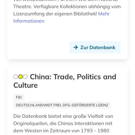
Theatre. Verfügbare Kollektionen abhängig vom
designer (1)
Lizenzumfang der eigenen Bibliothek!
Mehr
Informationen
designerin (1)
desktop-publishing (1)
Zur Datenbank
deutsch (1)
deutsch-deutsche grenze (1)
deutsche (1)
China: Trade, Politics and
Culture
deutsche demokratische republik (1)
FID
deutsche kolonialgesellschaft (1)
DEUTSCHLANDWEIT FREI, DFG-GEFÖRDERTE LIZENZ
deutscher alpenverein (1)
Die Datenbank bietet eine große Vielfalt von
deutscher orden (1)
Originalquellen, die Chinas Interaktionen mit
dem Westen im Zeitraum von 1793 - 1980