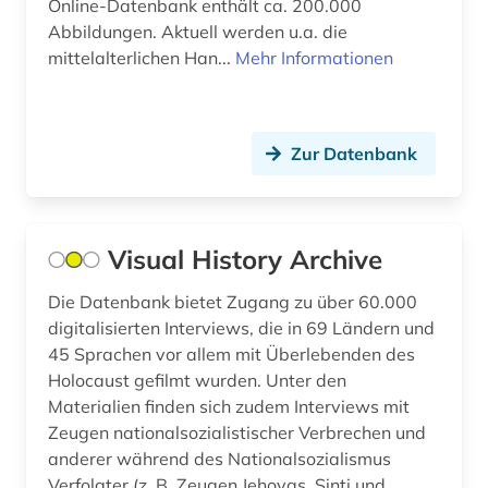
Online-Datenbank enthält ca. 200.000
christliche mission (1)
Abbildungen. Aktuell werden u.a. die
mittelalterlichen Han...
Mehr Informationen
chronik (2)
coleoptera (1)
comic (2)
Zur Datenbank
computeranimation (1)
computerkunst (1)
Visual History Archive
copyright (1)
Die Datenbank bietet Zugang zu über 60.000
digitalisierten Interviews, die in 69 Ländern und
corinth (1)
45 Sprachen vor allem mit Überlebenden des
corpus (1)
Holocaust gefilmt wurden. Unter den
Materialien finden sich zudem Interviews mit
courtauld institute of art <london> (1)
Zeugen nationalsozialistischer Verbrechen und
anderer während des Nationalsozialismus
cranach (1)
Verfolgter (z. B. Zeugen Jehovas, Sinti und