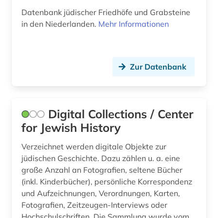
Datenbank jüdischer Friedhöfe und Grabsteine
bestattung (1)
in den Niederlanden.
Mehr Informationen
bestimmung (1)
betriebswirtschaft (3)
Zur Datenbank
bewässerung (1)
bibel (3)
Digital Collections / Center
bibelausgabe (1)
for Jewish History
bibliografie (4)
Verzeichnet werden digitale Objekte zur
bibliographie (4)
jüdischen Geschichte. Dazu zählen u. a. eine
große Anzahl an Fotografien, seltene Bücher
bibliophilie (1)
(inkl. Kinderbücher), persönliche Korrespondenz
und Aufzeichnungen, Verordnungen, Karten,
bibliothek (6)
Fotografien, Zeitzeugen-Interviews oder
bibliothekswesen (1)
Hochschulschriften. Die Sammlung wurde vom