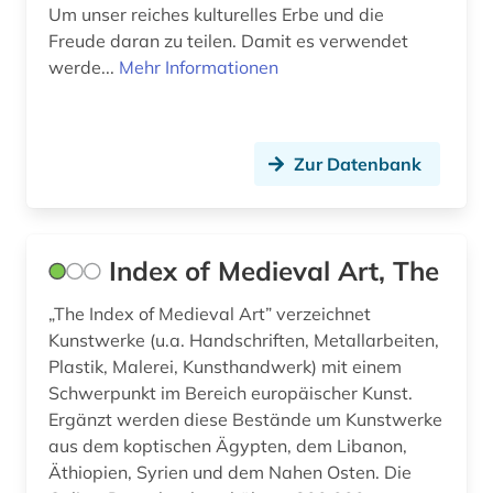
Um unser reiches kulturelles Erbe und die
chemical engineering - equipment and
Freude daran zu teilen. Damit es verwendet
supplies (1)
werde...
Mehr Informationen
chemie (6)
chemieunterricht (1)
Zur Datenbank
chemischer apparatebau (1)
china (9)
Index of Medieval Art, The
chirurgie (4)
„The Index of Medieval Art” verzeichnet
chorgesang (1)
Kunstwerke (u.a. Handschriften, Metallarbeiten,
Plastik, Malerei, Kunsthandwerk) mit einem
chorgestühl (1)
Schwerpunkt im Bereich europäischer Kunst.
Ergänzt werden diese Bestände um Kunstwerke
christian gottlob (1)
aus dem koptischen Ägypten, dem Libanon,
christliche kunst (4)
Äthiopien, Syrien und dem Nahen Osten. Die