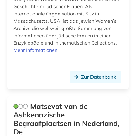
Geschichte(n) jüdischer Frauen. Als
bergbau (1)
Internationale Organisation mit Sitz in
Massachusetts, USA, ist das Jewish Women’s
bergen (norwegen) (1)
Archive die weltweit größte Sammlung von
berlin (7)
Informationen über jüdische Frauen in einer
Enzyklopädie und in thematischen Collections.
berlin-kreuzberg (1)
Mehr Informationen
berliner mauer (1)
bern (1)
Zur Datenbank
berufliche weiterbildung (1)
besetzung (1)
Matsevot van de
bestand (2)
Ashkenazische
bestandserhaltung (1)
Begraafplaatsen in Nederland,
De
bestandsverzeichnis (1)