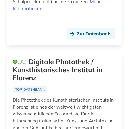
Schulprojekte u.ä.) online zu nutzen.
Mehr
astronomie (3)
Litauen (3)
Informationen
astronomische beobachtung (1)
Mecklenburg-Vorpommern (3)
astrophysik (2)
Mittelamerika (4)
Zur Datenbank
atlas (12)
Montenegro (2)
audio recordings (1)
Niederlande (24)
Digitale Photothek /
audiodatei (2)
Niedersachsen (4)
Kunsthistorisches Institut in
audiovisuelles material (1)
Florenz
Nordamerika (3)
aufführung (6)
Nordrhein-Westfalen (1)
TOP-DATENBANK
aufklärung (1)
Die Photothek des Kunsthistorischen Instituts in
Norwegen (32)
Florenz ist eines der weltweit wichtigsten
aufnahme <photographie> (1)
Oesterreich (29)
wissenschaftlichen Fotoarchive für die
Erforschung italienischer Kunst und Architektur
augenchirurgie (1)
Osmanisches Reich (1)
von der Spätantike bis zur Gegenwart mit