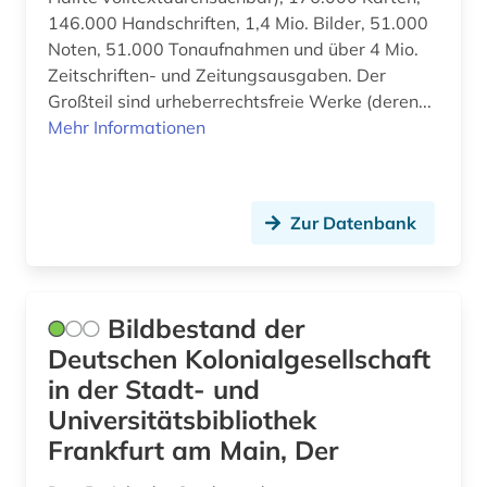
146.000 Handschriften, 1,4 Mio. Bilder, 51.000
baden-württemberg (1)
Suedasien (2)
Noten, 51.000 Tonaufnahmen und über 4 Mio.
ballangen (1)
Zeitschriften- und Zeitungsausgaben. Der
Suedostasien (1)
Großteil sind urheberrechtsfreie Werke (deren...
ballett (1)
Suedosteuropa (8)
Mehr Informationen
baltikum (1)
Thueringen (6)
banknote (1)
Tschechische Republik (5)
Zur Datenbank
barock (3)
Tuerkei (3)
bauernhof (1)
USA (27)
Bildbestand der
baum (2)
Ukraine (7)
Deutschen Kolonialgesellschaft
bautechnik (1)
in der Stadt- und
Ungarn (6)
Universitätsbibliothek
bauvorhaben (1)
Vatikanstadt (2)
Frankfurt am Main, Der
bauwerk (2)
Zypern (1)