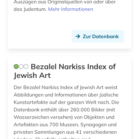
Auszügen aus Originalquellen von oder über
das Judentum.
Mehr Informationen
bildende kunst (6)
bilder (5)
Zur Datenbank
bildliche darstellung (4)
bildmaterial (1)
bildnis (8)
Bezalel Narkiss Index of
Jewish Art
bildnisgrafik (1)
Der Bezalel Narkiss Index of Jewish Art weist
bildnismalerei (2)
Abbildungen und Informationen über jüdische
bildpostkarte (4)
Kunstartefakte auf der ganzen Welt nach. Die
Datenbank enthält über 260.000 Bilder (mit
bildsammlung (1)
Wasserzeichen versehen) von Objekten und
Artefakten aus 700 Museen, Synagogen und
bildstein (1)
privaten Sammlungen aus 41 verschiedenen
bildstock (2)