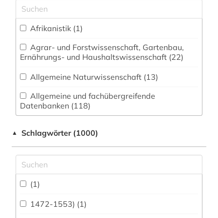
Afrikanistik (1)
Agrar- und Forstwissenschaft, Gartenbau,
Ernährungs- und Haushaltswissenschaft (22)
Allgemeine Naturwissenschaft (13)
Allgemeine und fachübergreifende
Datenbanken (118)
Allgemeine und vergleichende Sprach- und
Schlagwörter (1000)
▲
Literaturwissenschaft. Indogermanistik.
Außereuropäische Sprachen und Literaturen (23)
Anglistik. Amerikanistik (31)
(1)
Archäologie (94)
Architektur, Bauingenieur- und
1472-1553) (1)
Vermessungswesen (82)