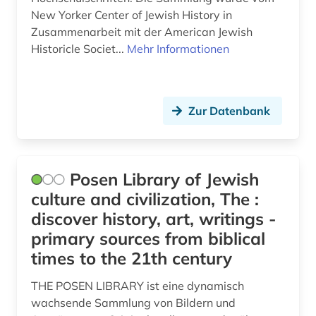
New Yorker Center of Jewish History in
biblische archäologie (1)
Zusammenarbeit mit der American Jewish
Historicle Societ...
Mehr Informationen
biblische motive (1)
biblische stoffe (1)
bild (15)
Zur Datenbank
bild motiv (1)
bildarchiv (9)
Posen Library of Jewish
culture and civilization, The :
bildatlas (1)
discover history, art, writings -
bildband (2)
primary sources from biblical
times to the 21th century
bildbearbeitung (2)
bildbeschreibung (1)
THE POSEN LIBRARY ist eine dynamisch
wachsende Sammlung von Bildern und
bilddatenbank (48)