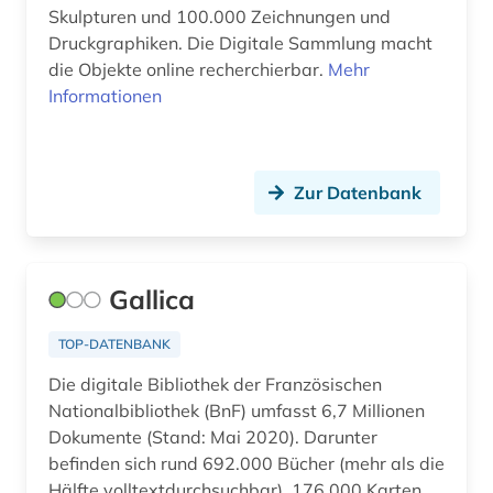
Skulpturen und 100.000 Zeichnungen und
aussprache (2)
Sachsen (5)
Druckgraphiken. Die Digitale Sammlung macht
ausstellung (4)
die Objekte online recherchierbar.
Mehr
Sachsen-Anhalt (4)
Informationen
ausstellungskatalog (1)
Schleswig-Holstein (4)
australien (3)
Schweden (82)
Zur Datenbank
auswanderer (1)
Schweiz (22)
auswanderung (1)
Serbien (4)
autobiografische literatur (2)
Gallica
Skandinavien (2)
außenhandel (2)
Slowakei (3)
TOP-DATENBANK
außenpolitik (1)
Die digitale Bibliothek der Französischen
Slowenien (1)
Nationalbibliothek (BnF) umfasst 6,7 Millionen
avantgarde (2)
Spanien (8)
Dokumente (Stand: Mai 2020). Darunter
befinden sich rund 692.000 Bücher (mehr als die
bad reichenhall (1)
Suedamerika (9)
Hälfte volltextdurchsuchbar), 176.000 Karten,