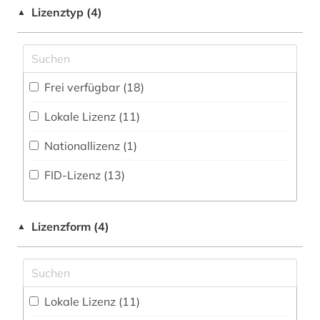
abrüstung (1)
Lizenztyp (4)
▲
Biographische Datenbank (44
)
Germanistik. Niederlandistik. Skandinavistik
(24)
adelsfamilie (1)
Buchhandelsverzeichnis (0
)
Geschichte (479)
afrika (2)
Disziplinäre Forschungsdatenrepositorien (0
)
Frei verfügbar (18)
Geschichte der Pädagogik und des
afrikanistik (1)
Bildungswesens (3)
Disziplinäre Repositorien (3
)
Lokale Lizenz (11)
afroamerikaner (1)
Gesundheitswissenschaften (3)
Fachbibliographie (48
)
Nationallizenz (1)
agrargeschichte (1)
Informatik (8)
Faktendatenbank (152
)
FID-Lizenz (13)
akademie der bildenden künste (1)
Israel-Studien (0)
National-, Regionalbibliographie (7
)
albrecht (1)
Jüdische Studien (10)
Portal (175
)
Lizenzform (4)
▲
album (1)
Klassische Philologie. Byzantinistik.
Volltextdatenbank (323
)
Mittellateinische und Neugriechische Philologie.
allgemeine kulturwissenschaft (1)
Neulatein (12)
Wörterbuch, Enzyklopädie, Nachschlagwerk
(46
)
Lokale Lizenz (11)
alltag (2)
Komparatistik; Allgemeine und vergleichende