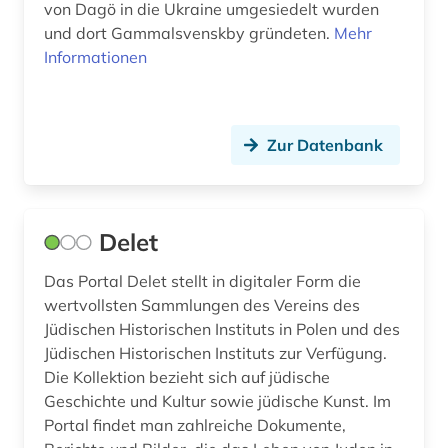
brücke (1)
von Dagö in die Ukraine umgesiedelt wurden
und dort Gammalsvenskby gründeten.
Mehr
brückenbau (1)
Informationen
brünn (1)
buch (3)
Zur Datenbank
bucheinband (2)
buchgeschichte (1)
Delet
buchgestaltung (1)
Das Portal Delet stellt in digitaler Form die
buchkunst (2)
wertvollsten Sammlungen des Vereins des
Jüdischen Historischen Instituts in Polen und des
buchmalerei (2)
Jüdischen Historischen Instituts zur Verfügung.
Die Kollektion bezieht sich auf jüdische
buchrolle (1)
Geschichte und Kultur sowie jüdische Kunst. Im
buchwissenschaft (1)
Portal findet man zahlreiche Dokumente,