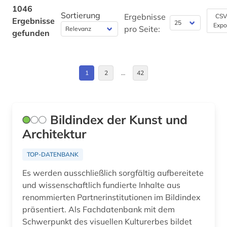
architekturgeschichte (2)
China (5)
1046
Sortierung
Ergebnisse
CSV
Ergebnisse
architekturmuseum (1)
Expo
Daenemark (41)
pro Seite:
gefunden
architekturzeichnung (4)
Deutschland (119)
archiv (19)
Deutschland (DDR) (16)
1
2
…
42
archival documents (1)
Estland (4)
archivalien (4)
Europa (29)
Bildindex der Kunst und
archive (1)
Architektur
Finnland (9)
archivwesen (2)
Frankreich (26)
TOP-DATENBANK
archäologie (18)
Es werden ausschließlich sorgfältig aufbereitete
Griechenland (1)
und wissenschaftlich fundierte Inhalte aus
archäologische funde (1)
Griechenland (Altertum) (7)
renommierten Partnerinstitutionen im Bildindex
präsentiert. Als Fachdatenbank mit dem
archäologische stätte (2)
Großbritannien (23)
Schwerpunkt des visuellen Kulturerbes bildet