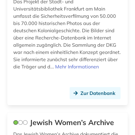
Das Projekt der Stadt- und
bauzeichnung (1)
Universitätsbibliothek Frankfurt am Main
umfasst die Sicherheitsverfilmung von 50.000
bayerisch schwaben (1)
bis 70.000 historischen Photos aus der
deutschen Kolonialgeschichte. Die Bilder sind
bayerische motoren-werke (1)
über eine Recherche-Datenbank im Internet
bayerische staatsgemäldesammlungen (1)
allgemein zugänglich. Die Sammlung der DKG
war nach einem einheitlichen Konzept geordnet.
bayern (6)
Sie informierte zunächst sehr differenziert über
die Träger und d...
Mehr Informationen
bekleidung (1)
belgien (1)
Zur Datenbank
belgische fotografie (1)
belgische kultur (1)
belgische kunst (1)
Jewish Women’s Archive
benin (1)
Das Jewish Women’s Archive dokumentiert die