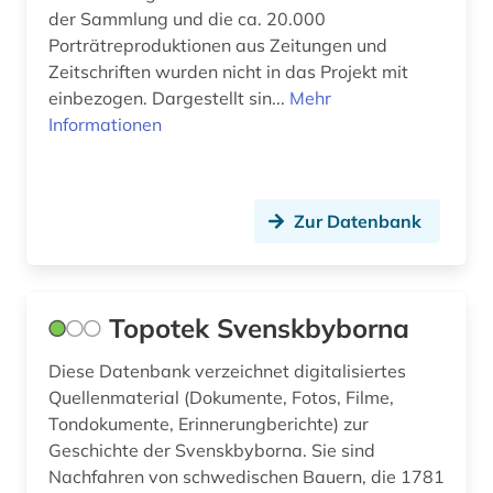
brahms, johannes | komponist; pianist (1)
der Sammlung und die ca. 20.000
Porträtreproduktionen aus Zeitungen und
brahms-institut (1)
Zeitschriften wurden nicht in das Projekt mit
brandenburg (4)
einbezogen. Dargestellt sin...
Mehr
Informationen
bratislava (1)
braunschweig (1)
Zur Datenbank
bremen (2)
brief (2)
briefsammlung (1)
Topotek Svenskbyborna
bronze (1)
Diese Datenbank verzeichnet digitalisiertes
Quellenmaterial (Dokumente, Fotos, Filme,
bronzeplastik (1)
Tondokumente, Erinnerungberichte) zur
Geschichte der Svenskbyborna. Sie sind
bronzezeit (1)
Nachfahren von schwedischen Bauern, die 1781