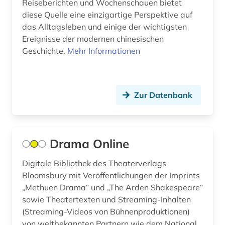
Reiseberichten und Wochenschauen bietet
diese Quelle eine einzigartige Perspektive auf
dehio-handbuch (1)
das Alltagsleben und einige der wichtigsten
Ereignisse der modernen chinesischen
dekorative kunst (1)
Geschichte.
Mehr Informationen
demotisch (1)
den haag (3)
Zur Datenbank
dendi (1)
denkmal (6)
Drama Online
denkmalpflege (2)
depotfund (1)
Digitale Bibliothek des Theaterverlags
Bloomsbury mit Veröffentlichungen der Imprints
der blaue reiter (1)
„Methuen Drama“ und „The Arden Shakespeare“
sowie Theatertexten und Streaming-Inhalten
dermatologie (2)
(Streaming-Videos von Bühnenproduktionen)
von weltbekannten Partnern wie dem National
design (8)