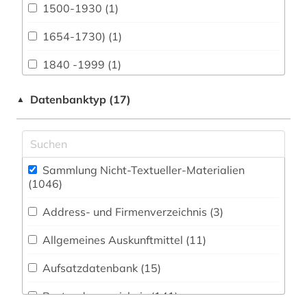
1500-1930 (1)
Biologie, Biotechnologie (46)
1654-1730) (1)
Buch- und Bibliothekswesen,
Informationswissenschaft (47)
1840 -1999 (1)
Chemie und Pharmazie (8)
1968 (1)
Datenbanktyp (17)
▲
Darstellende Kunst (3)
3d-karte (1)
Elektrotechnik, Elektronik, Nachrichtentechnik
aalborg (1)
(12)
Sammlung Nicht-Textueller-Materialien
aarhus (5)
(1046
)
Energietechnik (2)
abbildung (5)
Address- und Firmenverzeichnis (3
)
Ethnologie (97)
abbildungen (2)
Allgemeines Auskunftmittel (11
)
Film und Medien (2)
abholzung (1)
Aufsatzdatenbank (15
)
Geographie (58)
abraham (1)
Bestandsverzeichnis (141
)
Geowissenschaften (13)