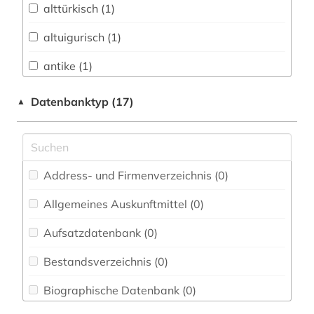
alttürkisch (1)
Biologie, Biotechnologie (0)
altuigurisch (1)
Buch- und Bibliothekswesen,
Informationswissenschaft (1)
antike (1)
Chemie und Pharmazie (0)
arabisch (7)
Datenbanktyp (17)
▲
Darstellende Kunst (0)
arabistik (7)
Elektrotechnik, Elektronik, Nachrichtentechnik
bibliografie (1)
(0)
Address- und Firmenverzeichnis (0
)
bibliographie (1)
Energietechnik (0)
Allgemeines Auskunftmittel (0
)
bosnien-herzegowina (1)
Ethnologie (1)
Aufsatzdatenbank (0
)
elektronisches buch (1)
Film und Medien (0)
Bestandsverzeichnis (0
)
fachportal (1)
Geographie (1)
Biographische Datenbank (0
)
fid asien (1)
Geowissenschaften (0)