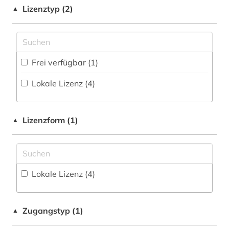
Buchhandelsverzeichnis (0
)
forschungsdaten (1)
Lizenztyp (2)
▲
Germanistik. Niederlandistik. Skandinavistik
(0)
Disziplinäre Forschungsdatenrepositorien (1
)
geschichte (10)
Geschichte (9)
Disziplinäre Repositorien (0
)
handschrift (1)
Frei verfügbar (1)
Geschichte der Pädagogik und des
Fachbibliographie (3
)
hebräisch (2)
Bildungswesens (0)
Lokale Lizenz (4)
Faktendatenbank (0
)
indigenes volk (1)
Gesundheitswissenschaften (0)
National-, Regionalbibliographie (1
)
inschriften (1)
Informatik (0)
Lizenzform (1)
▲
Portal (5
)
iranische sprachen (2)
Israel-Studien (0)
Sammlung Nicht-Textueller-Materialien (0
)
iranistik (7)
Jüdische Studien (0)
Volltextdatenbank (4
)
Lokale Lizenz (4)
islam (7)
Klassische Philologie. Byzantinistik.
Mittellateinische und Neugriechische Philologie.
Wörterbuch, Enzyklopädie, Nachschlagwerk
islamische architektur (2)
Neulatein (0)
(5
)
Zugangstyp (1)
▲
islamische kunst (2)
Komparatistik; Allgemeine und vergleichende
Zeitung (0
)