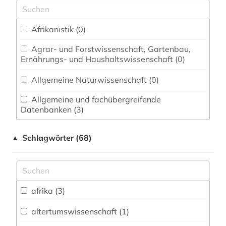
Afrikanistik (0)
Agrar- und Forstwissenschaft, Gartenbau,
Ernährungs- und Haushaltswissenschaft (0)
Allgemeine Naturwissenschaft (0)
Allgemeine und fachübergreifende
Datenbanken (3)
Allgemeine und vergleichende Sprach- und
Schlagwörter (68)
▲
Literaturwissenschaft. Indogermanistik.
Außereuropäische Sprachen und Literaturen (8)
Anglistik. Amerikanistik (0)
afrika (3)
Archäologie (0)
Architektur, Bauingenieur- und
altertumswissenschaft (1)
Vermessungswesen (0)