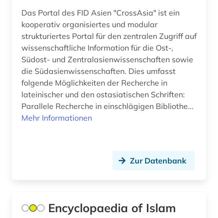
Das Portal des FID Asien "CrossAsia" ist ein
tibet (1)
kooperativ organisiertes und modular
tibetischer buddhismus (1)
strukturiertes Portal für den zentralen Zugriff auf
wissenschaftliche Information für die Ost-,
turkologie (8)
Südost- und Zentralasienwissenschaften sowie
die Südasienwissenschaften. Dies umfasst
turkspra (1)
folgende Möglichkeiten der Recherche in
turksprachen (6)
lateinischer und den ostasiatischen Schriften:
Parallele Recherche in einschlägigen Bibliothe...
virtuelle fachbibliothek (1)
Mehr Informationen
volksliteratur (1)
westasien (2)
Zur Datenbank
wörterbuch (4)
xinjiang (1)
Encyclopaedia of Islam
zentralasien (16)