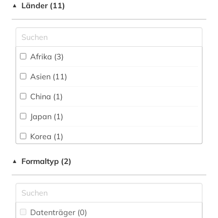
Länder (11)
▲
mittelasien (1)
Philosophie (2)
mittelasien <gus> (1)
Physik (0)
mittelasien gus (1)
Afrika (3)
Politologie (2)
mitteleuropa (1)
Asien (11)
Psychologie (0)
mongolei (1)
China (1)
Rechtswissenschaft (1)
mongolisch (1)
Japan (1)
Romanistik (0)
mongolistik (1)
Korea (1)
Slavistik (0)
naher osten (7)
Ostasien (1)
Soziologie (1)
Formaltyp (2)
▲
ngor-kloster (1)
Osteuropa (2)
Sport (0)
orientalistik (8)
Ostmitteleuropa (1)
Technik (0)
ostasien (3)
Datenträger (0
)
Russland, Sowjetunion (1)