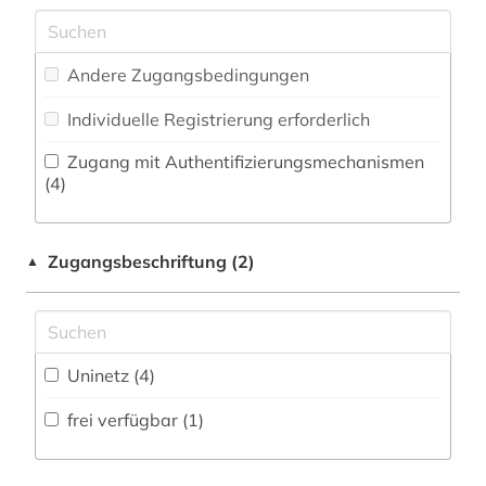
Literaturwissenschaft (0)
islamwissenschaft (5)
Zeitungs-, Zeitschriftenbibliographie (0
)
Kunstgeschichte (0)
islamwissenschaften (2)
Andere Zugangsbedingungen
Linguistik; Allgemeine und vergleichende
japanologie (1)
Sprachwissenschaft (0)
Individuelle Registrierung erforderlich
judaistik (1)
Maschinenbau (0)
Zugang mit Authentifizierungsmechanismen
(4)
judentum (2)
Mathematik (0)
Medien- und Kommunikationswissenschaften,
kaukasus (2)
Zugangsbeschriftung (2)
Kommunikationsdesign (0)
▲
kulturwissenschaften (1)
Medizin (0)
literatur (1)
Militärwissenschaft (0)
Uninetz (4)
literaturwissenschaft (1)
Musikwissenschaft (0)
frei verfügbar (1)
manuskripte (1)
Natur- und Umweltschutz (0)
mittelasien (5)
Pädagogik (0)