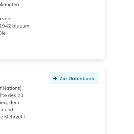
ekannten
n
n von
 1942 bis zum
Die
Zur Datenbank
f Nations)
hte des 20.
rieg, dem
r und -
ie Mehrzahl