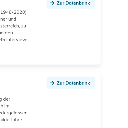
Zur Datenbank
 (1948-2020)
nner und
terreich, zu
nd den
95 Interviews
Zur Datenbank
g der
ch im
edergelassen
ildert ihre