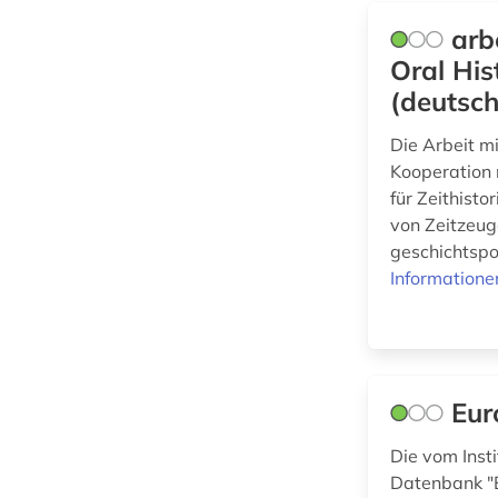
Maschinenbau (0)
arb
Mathematik (0)
Oral Hi
(deutsc
Medien- und
Kommunikationswissenschaften,
Kommunikationsdesign (0)
Die Arbeit mi
Kooperation
Medizin (0)
für Zeithisto
von Zeitzeug
Militärwissenschaft
geschichtspol
(0)
Informatione
Musikwissenschaft
(0)
Natur- und
Umweltschutz (0)
Eur
Pädagogik (1)
Die vom Inst
Philosophie (0)
Datenbank "E