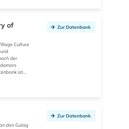
ry of
Zur Datenbank
illage Culture
 und
nach der
lodomors
nbank ist...
Zur Datenbank
 an den Gulag