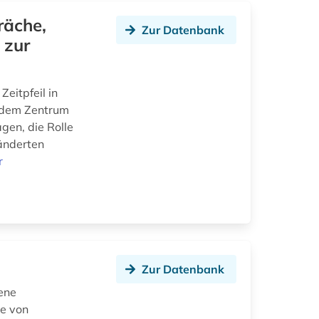
räche,
Zur Datenbank
 zur
Zeitpfeil in
 dem Zentrum
agen, die Rolle
änderten
r
Zur Datenbank
ene
le von