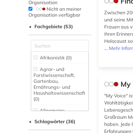
Fin
Organisation
Nicht an meiner
Zwischen 20
Organisation verfügbar
und seine M
Fachgebiete (53)
Frauen aus v
▲
ihren Erinne
Holocaust so
...
Mehr Infor
Afrikanistik (0)
Agrar- und
Forstwissenschaft,
Gartenbau,
My 
Ernährungs- und
Haushaltswissenschaft
"My Voice" is
(0)
Wohltätigkei
Lebensgeschi
Allgemeine
Naturwissenschaft (0)
Großraum Ma
Schlagwörter (36)
▲
haben. Jede 
Allgemeine und
Erfahrungen 