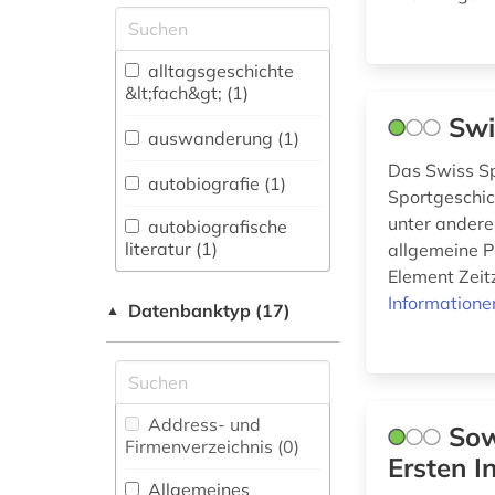
fachübergreifende
Datenbanken (0)
Allgemeine und
alltagsgeschichte
vergleichende Sprach-
&lt;fach&gt; (1)
und
Swi
Literaturwissenschaft.
auswanderung (1)
Indogermanistik.
Das Swiss Sp
Außereuropäische
autobiografie (1)
Sportgeschich
Sprachen und
Literaturen (0)
unter andere
autobiografische
literatur (1)
allgemeine P
Anglistik.
Element Zeit
Amerikanistik (0)
datenbank (1)
Informatione
Datenbanktyp (17)
▲
Archäologie (0)
deutschland (1)
Architektur,
elektronisches buch
Bauingenieur- und
(1)
Vermessungswesen (0)
Address- und
Sow
Firmenverzeichnis (0
)
flucht (1)
Ersten I
Biologie,
Biotechnologie (0)
Allgemeines