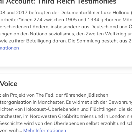
al Account: Third Reich Testimonies
08 und 2017 befragten der Dokumentarfilmer Luke Holland
itarbeiter*innen 274 zwischen 1905 und 1934 geborene Mä
erschiedenen Ländern, insbesondere aus Deutschland und Ös
rungen an den Nationalsozialismus, den Zweiten Weltkrieg u
wie zu ihrer Beteiligung daran. Die Sammlung besteht aus 2
mationen
Voice
t ein Projekt von The Fed, der führenden jüdischen
tsorganisation in Manchester. Es widmet sich der Bewahrun
chten von Holocaust-Überlebenden und Flüchtlingen, die si
nchester, im Nordwesten Großbritanniens und in London ni
Geschichte wird von den Überlebenden selbst erzählt und sch
vor, wäh...
Mehr Informationen