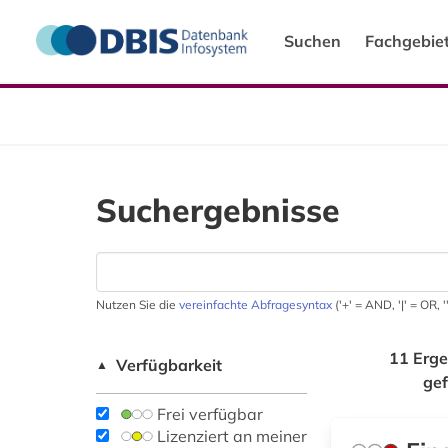
Suchen
Fachgebie
Suchergebnisse
Nutzen Sie die
vereinfachte Abfragesyntax
('+' = AND, '|' = OR,
11 Erge
Verfügbarkeit
▲
ge
Frei verfügbar
Lizenziert an meiner