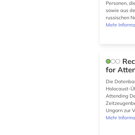
Personen, di
Physik (0)
sowie aus de
russischen No
Politologie (1)
Mehr Informa
Psychologie (0)
Rechtswissenschaft
(0)
Rec
Romanistik (0)
for Atte
Slavistik (1)
Die Datenban
Soziologie (1)
Holocaust-Üb
Attending De
Sport (1)
Zeitzeugenbe
Technik (0)
Ungarn zur Ve
Mehr Informa
Theater und Tanz (0)
Theologie und