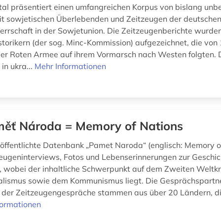
l präsentiert einen umfangreichen Korpus von bislang unb
it sowjetischen Überlebenden und Zeitzeugen der deutsche
rrschaft in der Sowjetunion. Die Zeitzeugenberichte wurde
torikern (der sog. Minc-Kommission) aufgezeichnet, die von
er Roten Armee auf ihrem Vormarsch nach Westen folgten. 
in ukra...
Mehr Informationen
ěť Národa = Memory of Nations
öffentlichte Datenbank „Pamet Naroda“ (englisch: Memory o
zeugeninterviews, Fotos und Lebenserinnerungen zur Geschic
, wobei der inhaltliche Schwerpunkt auf dem Zweiten Weltk
alismus sowie dem Kommunismus liegt. Die Gesprächspartne
 der Zeitzeugengespräche stammen aus über 20 Ländern, d
formationen