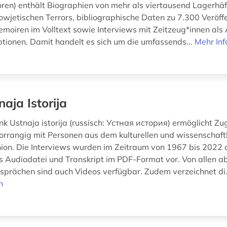
oren) enthält Biographien von mehr als viertausend Lagerhäf
owjetischen Terrors, bibliographische Daten zu 7.300 Veröff
emoiren im Volltext sowie Interviews mit Zeitzeug*innen als
ptionen. Damit handelt es sich um die umfassends...
Mehr In
naja Istorija
k Ustnaja istorija (russisch: Устная история) ermöglicht Zug
vorrangig mit Personen aus dem kulturellen und wissenschaft
nion. Die Interviews wurden im Zeitraum von 1967 bis 202
ls Audiodatei und Transkript im PDF-Format vor. Von allen 
sprächen sind auch Videos verfügbar. Zudem verzeichnet di.
n