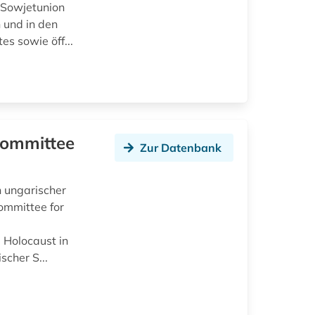
 Sowjetunion
 und in den
es sowie öff...
 Committee
Zur Datenbank
n ungarischer
ommittee for
 Holocaust in
scher S...