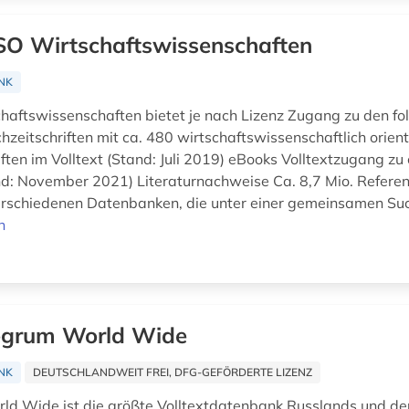
O Wirtschaftswissenschaften
NK
aftswissenschaften bietet je nach Lizenz Zugang zu den f
zeitschriften mit ca. 480 wirtschaftswissenschaftlich orient
ften im Volltext (Stand: Juli 2019) eBooks Volltextzugang zu
d: November 2021) Literaturnachweise Ca. 8,7 Mio. Referen
rschiedenen Datenbanken, die unter einer gemeinsamen Suc
n
egrum World Wide
NK
DEUTSCHLANDWEIT FREI, DFG-GEFÖRDERTE LIZENZ
ld Wide ist die größte Volltextdatenbank Russlands und de