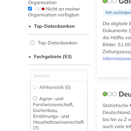
Gal
Organisation
Nicht an meiner
TOP-DATENBA
Organisation verfügbar
Die digitale 
Top-Datenbanken
▲
Dokumente (S
die Hälfte v
Top-Datenbanken
Bilder, 51.0
Zeitungsausg
Fachgebiete (53)
▲
Informatione
Afrikanistik (0)
Deu
Agrar- und
Forstwissenschaft,
Statistische 
Gartenbau,
Deutschland.
Ernährungs- und
bis hin zu Z
Haushaltswissenschaft
auch viele I
(7)