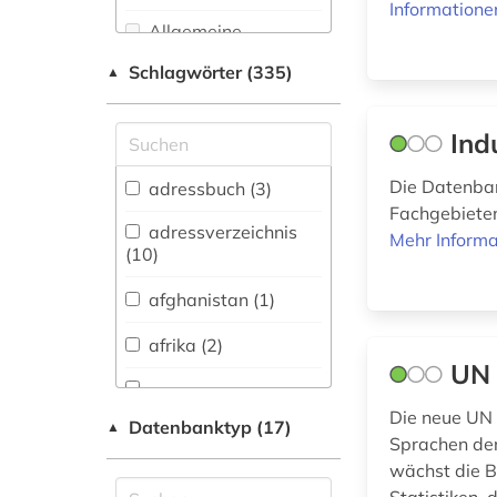
Informatione
Allgemeine
Naturwissenschaft (0)
Schlagwörter (335)
▲
Allgemeine und
fachübergreifende
Ind
Datenbanken (62)
Allgemeine und
Die Datenban
adressbuch (3)
vergleichende Sprach-
Fachgebieten
und
adressverzeichnis
Mehr Informa
Literaturwissenschaft.
(10)
Indogermanistik.
Außereuropäische
afghanistan (1)
Sprachen und
Literaturen (4)
afrika (2)
UN 
Anglistik.
Amerikanistik (5)
agrarwissenschaften
Die neue UN i
Datenbanktyp (17)
▲
(1)
Sprachen der
Archäologie (0)
wächst die B
albanien (1)
Architektur,