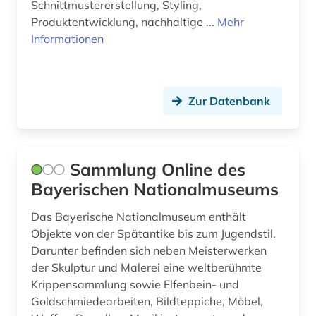
Schnittmustererstellung, Styling,
Produktentwicklung, nachhaltige ...
Mehr
Wirtschaftswissenschaften (1)
Informationen
Wissenschaftskunde, Forschung, Hochschul-,
Museumswesen (2)
Zeitungen und Magazine (0)
Zur Datenbank
Sammlung Online des
Bayerischen Nationalmuseums
Das Bayerische Nationalmuseum enthält
Objekte von der Spätantike bis zum Jugendstil.
Darunter befinden sich neben Meisterwerken
der Skulptur und Malerei eine weltberühmte
Krippensammlung sowie Elfenbein- und
Goldschmiedearbeiten, Bildteppiche, Möbel,