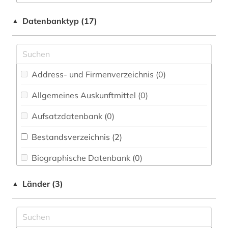
Chemie und Pharmazie (0)
genderstudien (4)
Datenbanktyp (17)
▲
Darstellende Kunst (0)
grafikdesign (4)
Elektrotechnik, Elektronik, Nachrichtentechnik
graphik (1)
(0)
Address- und Firmenverzeichnis (0
)
illustration (1)
Energietechnik (0)
Allgemeines Auskunftmittel (0
)
katalog (1)
Ethnologie (6)
Aufsatzdatenbank (0
)
kleidung (6)
Film und Medien (0)
Bestandsverzeichnis (2
)
krippe (1)
Geographie (0)
Biographische Datenbank (0
)
kunstgeschichte (2)
Geowissenschaften (0)
Buchhandelsverzeichnis (0
)
kunsthandwerk (2)
Länder (3)
▲
Germanistik. Niederlandistik. Skandinavistik
(0)
Disziplinäre Forschungsdatenrepositorien (0
)
malerei (2)
Geschichte (1)
Disziplinäre Repositorien (0
)
marketing (5)