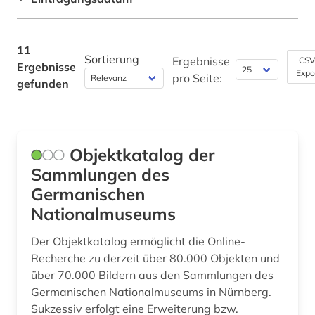
waffe (1)
Maschinenbau (0)
11
waffen (1)
Mathematik (0)
Sortierung
Ergebnisse
CSV
Ergebnisse
Expo
pro Seite:
Medien- und Kommunikationswissenschaften,
gefunden
werbung (5)
Kommunikationsdesign (4)
zürich (1)
Medizin (0)
Objektkatalog der
Militärwissenschaft (0)
Sammlungen des
Musikwissenschaft (0)
Germanischen
Nationalmuseums
Natur- und Umweltschutz (0)
Pädagogik (0)
Der Objektkatalog ermöglicht die Online-
Recherche zu derzeit über 80.000 Objekten und
Philosophie (0)
über 70.000 Bildern aus den Sammlungen des
Germanischen Nationalmuseums in Nürnberg.
Physik (0)
Sukzessiv erfolgt eine Erweiterung bzw.