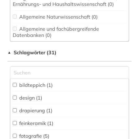
Ernährungs- und Haushaltswissenschaft (0)
Allgemeine Naturwissenschaft (0)
Allgemeine und fachübergreifende
Datenbanken (0)
Allgemeine und vergleichende Sprach- und
Schlagwörter (31)
▲
Literaturwissenschaft. Indogermanistik.
Außereuropäische Sprachen und Literaturen (0)
Anglistik. Amerikanistik (0)
bildteppich (1)
Archäologie (0)
Architektur, Bauingenieur- und
design (1)
Vermessungswesen (0)
drapierung (1)
Biologie, Biotechnologie (0)
feinkeramik (1)
Buch- und Bibliothekswesen,
Informationswissenschaft (0)
fotografie (5)