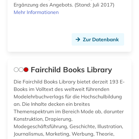
Ergänzung des Angebots. (Stand: Juli 2017)
Politologie (0)
Mehr Informationen
Psychologie (0)
Rechtswissenschaft (0)
Zur Datenbank
Romanistik (0)
Slavistik (0)
Fairchild Books Library
Soziologie (5)
Die Fairchild Books Library bietet derzeit 193 E-
Sport (0)
Books im Volltext des weltweit führenden
Technik (1)
Modelehrbuchverlags für die Hochschulbildung
an. Die Inhalte decken ein breites
Theater und Tanz (0)
Themenspektrum im Bereich Mode ab, darunter
Konstruktion, Drapierung,
Theologie und Religionswissenschaften (0)
Modegeschäftsführung, Geschichte, Illustration,
Werkstoffwissenschaften und
Journalismus, Marketing, Werbung, Theorie,
Fertigungstechnik (0)