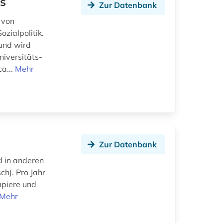
ts
Zur Datenbank
 von
zialpolitik.
 und wird
iversitäts-
a...
Mehr
Zur Datenbank
d in anderen
ch). Pro Jahr
apiere und
Mehr