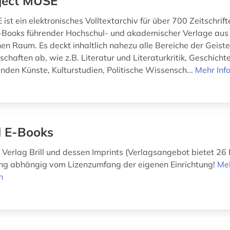
ject MUSE
ist ein elektronisches Volltextarchiv für über 700 Zeitschrif
-Books führender Hochschul- und akademischer Verlage aus
en Raum. Es deckt inhaltlich nahezu alle Bereiche der Geist
chaften ab, wie z.B. Literatur und Literaturkritik, Geschichte
enden Künste, Kulturstudien, Politische Wissensch...
Mehr Inf
ll E-Books
Verlag Brill und dessen Imprints (Verlagsangebot bietet 26 
ng abhängig vom Lizenzumfang der eigenen Einrichtung!
Me
n