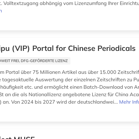
lt. Volltextzugang abhängig vom Lizenzumfang Ihrer Einricht
n
pu (VIP) Portal for Chinese Periodicals
EIT FREI, DFG-GEFÖRDERTE LIZENZ
im Portal über 75 Millionen Artikel aus über 15.000 Zeitschri
e tagesaktuelle Auswertung der einzelnen Zeitschriften zu Pu
shäufigkeit etc. und ermöglicht einen Batch-Download von Art
eßt an die als Nationallizenz angebotene Lizenz für China Ac
J) an. Von 2024 bis 2027 wird der deutschlandwei...
Mehr In