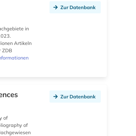
Zur Datenbank
Fachgebiete in
2023.
ionen Artikeln
er ZDB
nformationen
iences
Zur Datenbank
y of
bliography of
y Nachgewiesen