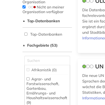
OLC
Organisation
Nicht an meiner
Die Datenban
Organisation verfügbar
fachrelevante
Top-Datenbanken
Sie ist ein 
▲
ergänzt durc
und Stadtbib
Top-Datenbanken
Informatione
Fachgebiete (53)
▲
UN 
Afrikanistik (0)
Die neue UN i
Agrar- und
Sprachen der
Forstwissenschaft,
wächst die B
Gartenbau,
Statistiken,
Ernährungs- und
Haushaltswissenschaft
Informatione
(9)