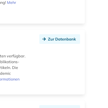
ung!
Mehr
Zur Datenbank
ften verfügbar.
blikations-
ikeln. Die
ademic
formationen