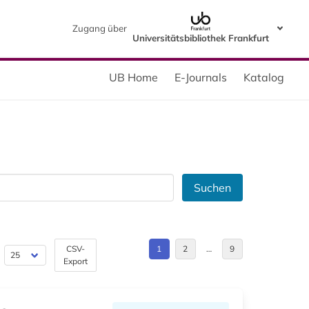
Zugang über
Universitätsbibliothek Frankfurt
UB Home
E-Journals
Katalog
Suchen
CSV-
1
2
…
9
Export