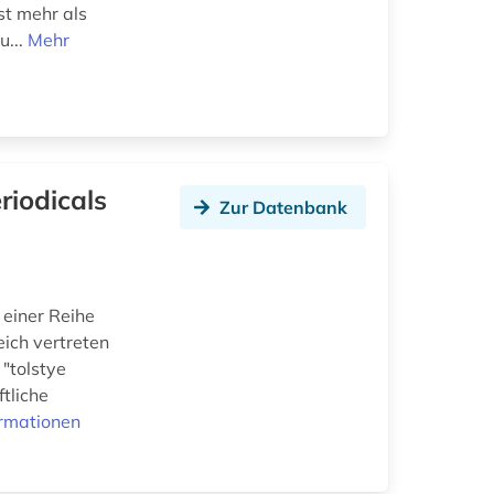
t mehr als
u...
Mehr
riodicals
Zur Datenbank
 einer Reihe
eich vertreten
 "tolstye
ftliche
ormationen