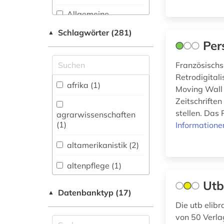
Allgemeine
Naturwissenschaft (15)
Schlagwörter (281)
▲
Per
Allgemeine und
fachübergreifende
Datenbanken (98)
Französischs
Retrodigitali
Allgemeine und
afrika (1)
Moving Wall v
vergleichende Sprach-
Zeitschrifte
und
Literaturwissenschaft.
stellen. Das
agrarwissenschaften
Indogermanistik.
(1)
Informatione
Außereuropäische
Sprachen und
altamerikanistik (2)
Literaturen (41)
altenpflege (1)
Anglistik.
Amerikanistik (24)
Utb
angewandte
Datenbanktyp (17)
▲
linguistik (1)
Archäologie (18)
Die utb elibr
anthropologie (6)
von 50 Verla
Architektur,