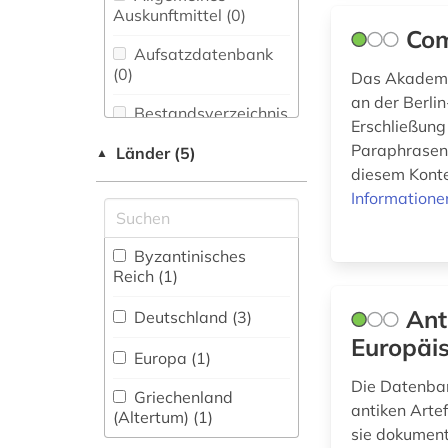
(1)
Auskunftmittel (0
)
Buch- und
Com
bauakademie (1)
Bibliothekswesen,
Aufsatzdatenbank
Informationswissenschaft
(0
)
Das Akademi
berlin (1)
(0)
an der Berli
Bestandsverzeichnis
bibel (3)
Erschließung
Chemie und
(0
)
Pharmazie (0)
Paraphrasen,
Länder (5)
▲
brief (1)
Biographische
diesem Konte
Darstellende Kunst
Datenbank (1
)
Informatione
christliche literatur
(0)
(1)
Elektrotechnik,
Buchhandelsverzeichnis
Byzantinisches
deutsch (1)
Elektronik,
(0
)
Reich (1)
Nachrichtentechnik (0)
dokument (2)
Disziplinäre
Ant
Deutschland (3)
Energietechnik (0)
Forschungsdatenrepositorien
Europäis
frauen (1)
(0
)
Europa (1)
Ethnologie (0)
Die Datenban
frühchristentum (1)
Disziplinäre
Griechenland
Repositorien (0
)
antiken Arte
Film und Medien (0)
(Altertum) (1)
funde (1)
sie dokument