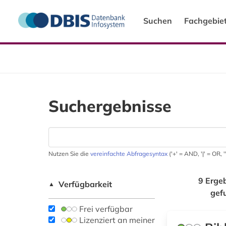
Suchen
Fachgebie
Suchergebnisse
Nutzen Sie die
vereinfachte Abfragesyntax
('+' = AND, '|' = OR,
9 Erge
Verfügbarkeit
▲
gef
Frei verfügbar
Lizenziert an meiner