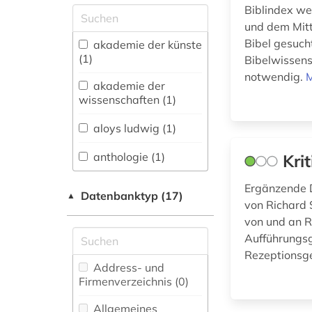
fachübergreifende
Biblindex wei
Datenbanken (0)
und dem Mitt
Allgemeine und
Bibel gesucht
akademie der künste
vergleichende Sprach-
(1)
Bibelwissens
und
notwendig.
M
Literaturwissenschaft.
akademie der
Indogermanistik.
wissenschaften (1)
Außereuropäische
Sprachen und
aloys ludwig (1)
Literaturen (1)
anthologie (1)
Kri
Anglistik.
Amerikanistik (1)
antike (3)
Ergänzende 
Datenbanktyp (17)
▲
von Richard 
Archäologie (3)
architektur (1)
von und an R
Architektur,
Aufführungsg
archäologie (1)
Bauingenieur- und
Rezeptionsge
Vermessungswesen (1)
Address- und
aristoteles (1)
Firmenverzeichnis (0
)
Biologie,
aufführungspraxis
Biotechnologie (0)
Allgemeines