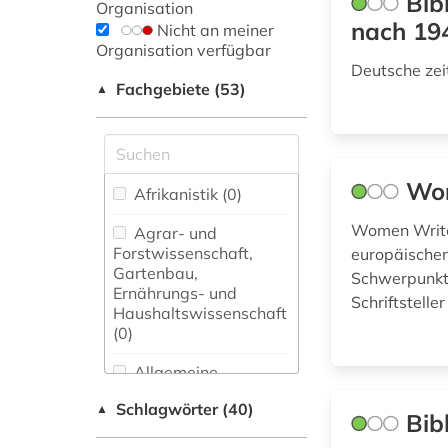
Bib
Organisation
nach 19
Nicht an meiner
Organisation verfügbar
Deutsche zei
Fachgebiete (53)
▲
Wom
Afrikanistik (0)
Women Writer
Agrar- und
Forstwissenschaft,
europäischen
Gartenbau,
Schwerpunkt 
Ernährungs- und
Schriftstelle
Haushaltswissenschaft
(0)
Allgemeine
Naturwissenschaft (0)
Schlagwörter (40)
▲
Bib
Allgemeine und