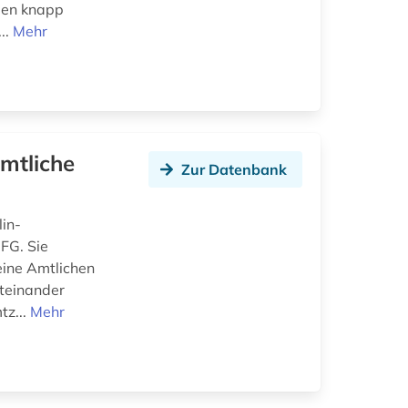
hlen knapp
..
Mehr
mtliche
Zur Datenbank
lin-
FG. Sie
eine Amtlichen
iteinander
tz...
Mehr