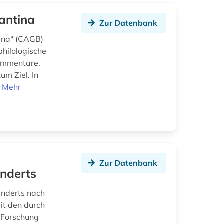
antina
Zur Datenbank
ina“ (CAGB)
hilologische
Kommentare,
um Ziel. In
.
Mehr
Zur Datenbank
underts
underts nach
it den durch
r Forschung