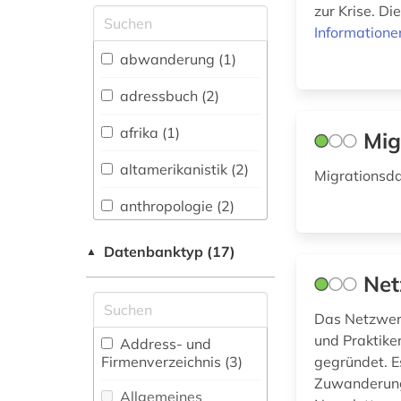
fachübergreifende
zur Krise. Di
Datenbanken (10)
Informatione
Allgemeine und
abwanderung (1)
vergleichende Sprach-
und
adressbuch (2)
Literaturwissenschaft.
Indogermanistik.
afrika (1)
Mig
Außereuropäische
Sprachen und
altamerikanistik (2)
Migrationsda
Literaturen (1)
anthropologie (2)
Anglistik.
Amerikanistik (1)
antisemitismus (1)
Datenbanktyp (17)
▲
Archäologie (0)
arbeit (6)
Net
Architektur,
asyl (6)
Das Netzwerk
Bauingenieur- und
und Praktike
Vermessungswesen (0)
Address- und
asylpaket (1)
Firmenverzeichnis (3
)
gegründet. E
Biologie,
Zuwanderungs
asylrecht (1)
Biotechnologie (1)
Allgemeines