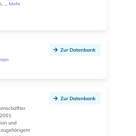
 ...
Mehr
Zur Datenbank
onen
Zur Datenbank
senschaftler
 2001
tion und
 dazugehörigem