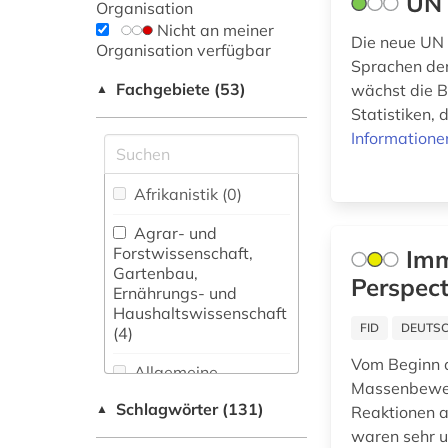
UN 
Organisation
Nicht an meiner
Die neue UN i
Organisation verfügbar
Sprachen der
Fachgebiete (53)
wächst die B
▲
Statistiken,
Informatione
Afrikanistik (0)
Agrar- und
Forstwissenschaft,
Imm
Gartenbau,
Perspect
Ernährungs- und
Haushaltswissenschaft
FID
DEUTSC
(4)
Vom Beginn d
Allgemeine
Massenbeweg
Naturwissenschaft (0)
Schlagwörter (131)
▲
Reaktionen a
Allgemeine und
waren sehr u