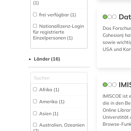
Maschinenbau (0)
(1)
fortschrittsbericht
(1)
Mathematik (0)
frei verfügbar (1)
Dat
frauenbewegung (1)
Medien- und
Nationallizenz-Login
Das Forschun
Kommunikationswissenschaften,
für registrierte
Cohesion) ha
frauenforschung (1)
Kommunikationsdesign (0)
Einzelpersonen (1)
sowie wichti
frauengeschichte (1)
Medizin (3)
USA und Ka
Länder (16)
▲
frühpädagogik (1)
Militärwissenschaft
(0)
gender (1)
Musikwissenschaft
IMI
(0)
geschichte (4)
Afrika (1)
Natur- und
IMISCOE ist 
Umweltschutz (3)
geschichtswissenschaft
Amerika (1)
die in den Be
(2)
Online Libra
Pädagogik (6)
Asien (1)
Universtität
gesetz (1)
Browse-Funkt
Philosophie (0)
Australien, Ozeanien
(2)
gesetzgebung (1)