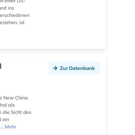
n einer US-
und ins
 verschiedenen
ziehen, ist
l
Zur Datenbank
ie New China
Und als
m die Sicht des
l ein
...
Mehr