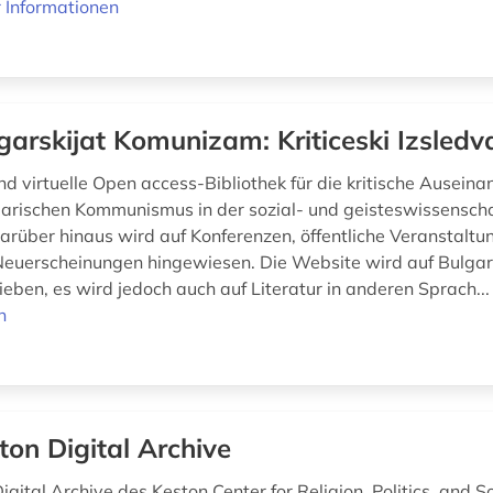
 Informationen
garskijat Komunizam: Kriticeski Izsledv
nd virtuelle Open access-Bibliothek für die kritische Ausein
arischen Kommunismus in der sozial- und geisteswissenscha
arüber hinaus wird auf Konferenzen, öffentliche Veranstaltun
euerscheinungen hingewiesen. Die Website wird auf Bulgar
ieben, es wird jedoch auch auf Literatur in anderen Sprach..
n
ton Digital Archive
gital Archive des Keston Center for Religion, Politics, and S