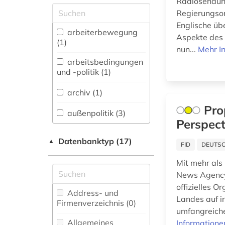
Radiosendung
fachübergreifende
Datenbanken (3)
Regierungsor
Englische üb
Allgemeine und
arbeiterbewegung
Aspekte des 
vergleichende Sprach-
(1)
nun...
Mehr I
und
Literaturwissenschaft.
arbeitsbedingungen
Indogermanistik.
und -politik (1)
Außereuropäische
Sprachen und
archiv (1)
Literaturen (0)
Pro
außenpolitik (3)
Anglistik.
Perspect
Amerikanistik (0)
bulgarien (1)
Datenbanktyp (17)
▲
FID
DEUTSC
Archäologie (0)
Mit mehr als
bürgerrechtsbewegung
Architektur,
(1)
News Agency,
Bauingenieur- und
offizielles O
Vermessungswesen (0)
Address- und
china (1)
Landes auf i
Firmenverzeichnis (0
)
Biologie,
umfangreiche
demokratie (1)
Biotechnologie (0)
Allgemeines
Informatione