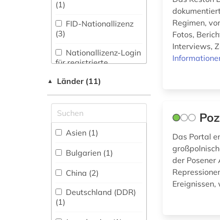
Maschinenbau (0)
(1)
dokumentiert
politische
geographie (1)
Regimen, vor
Mathematik (0)
FID-Nationallizenz
(3)
Fotos, Berich
posen (1)
Medien- und
Interviews, 
Kommunikationswissenschaften,
Nationallizenz-Login
Informatione
Kommunikationsdesign (1)
für registrierte
presse (1)
Einzelpersonen (1)
Länder (11)
▲
Medizin (0)
propaganda (2)
Nationallizenz-Login
für registrierte
Militärwissenschaft
protest (1)
Einzelpersonen (3)
(0)
Poz
radikalismus (1)
Musikwissenschaft
Asien (1)
Das Portal e
(0)
religion und
großpolnisch
öffentliche (1)
Bulgarien (1)
Natur- und
der Posener 
Umweltschutz (0)
religiöse verfolgung
Repressione
China (2)
(1)
Ereignissen,
Pädagogik (0)
Deutschland (DDR)
sowjetunion (1)
(1)
Philosophie (0)