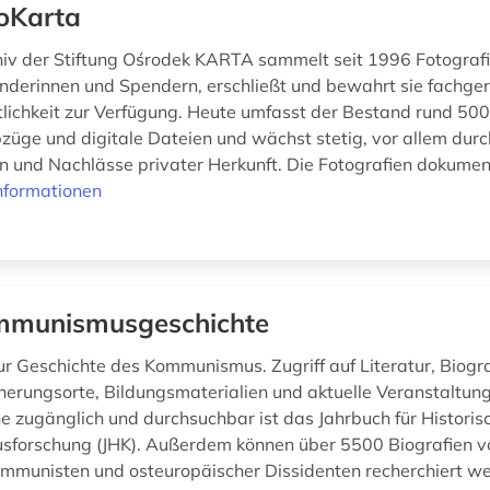
oKarta
iv der Stiftung Ośrodek KARTA sammelt seit 1996 Fotograf
nderinnen und Spendern, erschließt und bewahrt sie fachgere
ntlichkeit zur Verfügung. Heute umfasst der Bestand rund 50
züge und digitale Dateien und wächst stetig, vor allem durc
n und Nachlässe privater Herkunft. Die Fotografien dokumen
nformationen
munismusgeschichte
r Geschichte des Kommunismus. Zugriff auf Literatur, Biograf
nerungsorte, Bildungsmaterialien und aktuelle Veranstaltu
e zugänglich und durchsuchbar ist das Jahrbuch für Historis
forschung (JHK). Außerdem können über 5500 Biografien v
mmunisten und osteuropäischer Dissidenten recherchiert we