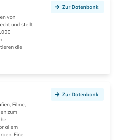
Zur Datenbank
ien von
cht und stellt
0.000
h
tieren die
Zur Datenbank
ien, Filme,
ngen zum
che
or allem
rden. Eine