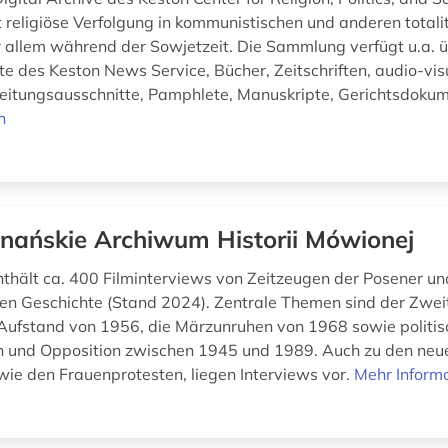
 religiöse Verfolgung in kommunistischen und anderen totali
 allem während der Sowjetzeit. Die Sammlung verfügt u.a. ü
te des Keston News Service, Bücher, Zeitschriften, audio-vis
Zeitungsausschnitte, Pamphlete, Manuskripte, Gerichtsdokum
n
nańskie Archiwum Historii Mówionej
nthält ca. 400 Filminterviews von Zeitzeugen der Posener un
en Geschichte (Stand 2024). Zentrale Themen sind der Zwei
Aufstand von 1956, die Märzunruhen von 1968 sowie politis
n und Opposition zwischen 1945 und 1989. Auch zu den neu
 wie den Frauenprotesten, liegen Interviews vor.
Mehr Inform