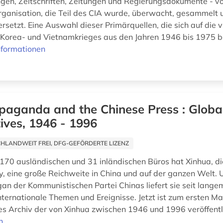
en, Zeitschriften, Zeitungen und Regierungsdokumente - vo
ganisation, die Teil des CIA wurde, überwacht, gesammelt 
ersetzt. Eine Auswahl dieser Primärquellen, die sich auf die
Korea- und Vietnamkrieges aus den Jahren 1946 bis 1975 be
nformationen
paganda and the Chinese Press : Globa
ives, 1946 - 1996
HLANDWEIT FREI, DFG-GEFÖRDERTE LIZENZ
 170 ausländischen und 31 inländischen Büros hat Xinhua, d
 eine große Reichweite in China und auf der ganzen Welt. 
rgan der Kommunistischen Partei Chinas liefert sie seit lange
nternationale Themen und Ereignisse. Jetzt ist zum ersten Ma
s Archiv der von Xinhua zwischen 1946 und 1996 veröffentl
n