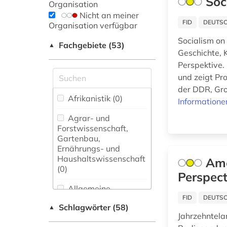
Soc
Organisation
Nicht an meiner
FID
DEUTSC
Organisation verfügbar
Socialism on
Fachgebiete (53)
▲
Geschichte, 
Perspektive. 
und zeigt Pr
der DDR, Gro
Afrikanistik (0)
Informatione
Agrar- und
Forstwissenschaft,
Gartenbau,
Ernährungs- und
Haushaltswissenschaft
Ame
(0)
Perspect
Allgemeine
Naturwissenschaft (0)
FID
DEUTSC
Schlagwörter (58)
▲
Jahrzehntela
Allgemeine und