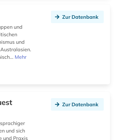
Zur Datenbank
ruppen und
itischen
emismus und
Australasien.
sch...
Mehr
uest
Zur Datenbank
hsprachiger
en und sich
e und Praxis