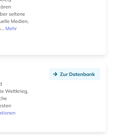
tären
ber seltene
uelle Medien,
...
Mehr
Zur Datenbank
d
te Weltkrieg,
che
esten
ationen