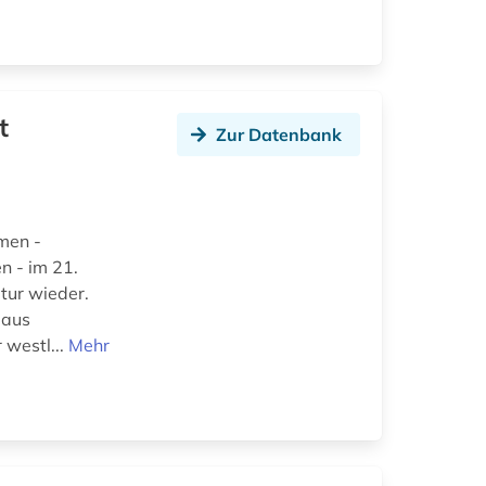
t
Zur Datenbank
men -
n - im 21.
ltur wieder.
 aus
 westl...
Mehr