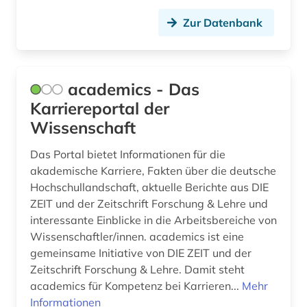
Politologie (0)
Zur Datenbank
Psychologie (0)
Rechtswissenschaft (0)
academics - Das
Romanistik (0)
Karriereportal der
Wissenschaft
Slavistik (0)
Soziologie (0)
Das Portal bietet Informationen für die
akademische Karriere, Fakten über die deutsche
Sport (0)
Hochschullandschaft, aktuelle Berichte aus DIE
ZEIT und der Zeitschrift Forschung & Lehre und
Technik (0)
interessante Einblicke in die Arbeitsbereiche von
Wissenschaftler/innen. academics ist eine
Theater und Tanz (0)
gemeinsame Initiative von DIE ZEIT und der
Theologie und Religionswissenschaften (0)
Zeitschrift Forschung & Lehre. Damit steht
academics für Kompetenz bei Karrieren...
Mehr
Werkstoffwissenschaften und
Informationen
Fertigungstechnik (0)