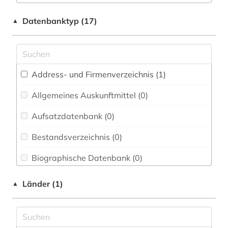
Chemie und Pharmazie (0)
wirtschaft (1)
Datenbanktyp (17)
▲
Darstellende Kunst (0)
wissenschaft (2)
Elektrotechnik, Elektronik, Nachrichtentechnik
(0)
Address- und Firmenverzeichnis (1
)
Energietechnik (0)
Allgemeines Auskunftmittel (0
)
Ethnologie (0)
Aufsatzdatenbank (0
)
Film und Medien (0)
Bestandsverzeichnis (0
)
Geographie (0)
Biographische Datenbank (0
)
Geowissenschaften (0)
Buchhandelsverzeichnis (0
)
Länder (1)
▲
Germanistik. Niederlandistik. Skandinavistik
(0)
Disziplinäre Forschungsdatenrepositorien (0
)
Geschichte (0)
Disziplinäre Repositorien (0
)