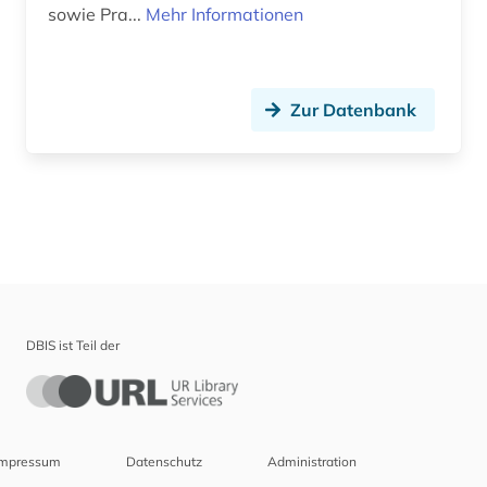
sowie Pra...
Mehr Informationen
Zur Datenbank
DBIS ist Teil der
Impressum
Datenschutz
Administration