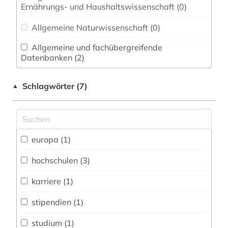
Ernährungs- und Haushaltswissenschaft (0)
Allgemeine Naturwissenschaft (0)
Allgemeine und fachübergreifende
Datenbanken (2)
Allgemeine und vergleichende Sprach- und
Schlagwörter (7)
▲
Literaturwissenschaft. Indogermanistik.
Außereuropäische Sprachen und Literaturen (0)
Anglistik. Amerikanistik (0)
europa (1)
Archäologie (0)
Architektur, Bauingenieur- und
hochschulen (3)
Vermessungswesen (0)
karriere (1)
Biologie, Biotechnologie (0)
stipendien (1)
Buch- und Bibliothekswesen,
Informationswissenschaft (0)
studium (1)