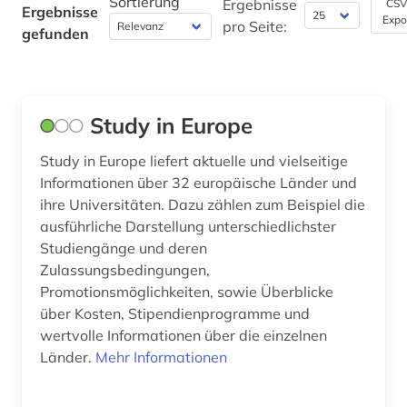
Sortierung
Ergebnisse
CSV
Ergebnisse
Expo
pro Seite:
gefunden
Maschinenbau (0)
Mathematik (0)
Medien- und Kommunikationswissenschaften,
Study in Europe
Kommunikationsdesign (0)
Study in Europe liefert aktuelle und vielseitige
Medizin (0)
Informationen über 32 europäische Länder und
Militärwissenschaft (0)
ihre Universitäten. Dazu zählen zum Beispiel die
ausführliche Darstellung unterschiedlichster
Musikwissenschaft (0)
Studiengänge und deren
Zulassungsbedingungen,
Natur- und Umweltschutz (0)
Promotionsmöglichkeiten, sowie Überblicke
Pädagogik (0)
über Kosten, Stipendienprogramme und
wertvolle Informationen über die einzelnen
Philosophie (0)
Länder.
Mehr Informationen
Physik (0)