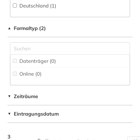
Deutschland (1)
Geschichte der Pädagogik und des
Fachbibliographie (0
)
Bildungswesens (0)
Faktendatenbank (0
)
Gesundheitswissenschaften (0)
Formaltyp (2)
▲
National-, Regionalbibliographie (0
)
Informatik (0)
Portal (2
)
Israel-Studien (0)
Sammlung Nicht-Textueller-Materialien (0
)
Datenträger (0
)
Jüdische Studien (0)
Volltextdatenbank (1
)
Online (0
)
Klassische Philologie. Byzantinistik.
Mittellateinische und Neugriechische Philologie.
Wörterbuch, Enzyklopädie, Nachschlagwerk
Neulatein (0)
(0
)
Zeiträume
▼
Komparatistik; Allgemeine und vergleichende
Zeitung (0
)
Literaturwissenschaft (0)
Eintragungsdatum
▼
Zeitungs-, Zeitschriftenbibliographie (0
)
Kunstgeschichte (0)
Linguistik; Allgemeine und vergleichende
3
Sprachwissenschaft (0)