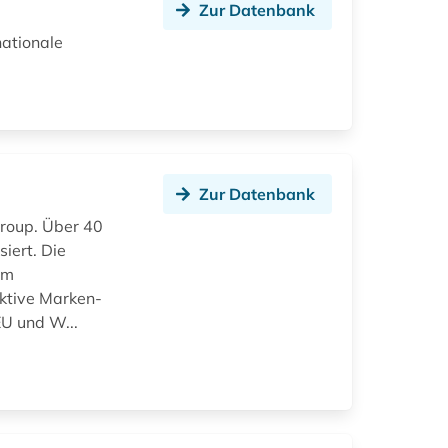
Zur Datenbank
nationale
Zur Datenbank
Group. Über 40
iert. Die
em
ektive Marken-
U und W...