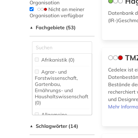
Hag
Organisation
Nicht an meiner
Datenbank de
Organisation verfügbar
(IR-)Geschm
Fachgebiete (53)
▲
TM
Afrikanistik (0)
Cedelex ist 
Agrar- und
Datenbeständ
Forstwissenschaft,
Gartenbau,
Bestände der
Ernährungs- und
recherchiert
Haushaltswissenschaft
und Designre
(0)
Mehr Informa
Allgemeine
Naturwissenschaft (0)
Schlagwörter (14)
▲
Allgemeine und