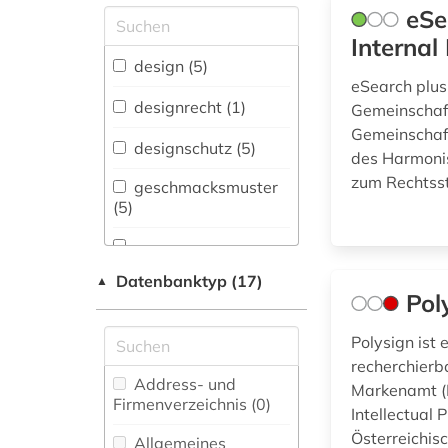
fachübergreifende
eSe
Datenbanken (4)
Internal
Allgemeine und
design (5)
vergleichende Sprach-
eSearch plus
und
designrecht (1)
Gemeinschaf
Literaturwissenschaft.
Gemeinschaft
Indogermanistik.
designschutz (5)
des Harmonis
Außereuropäische
Sprachen und
zum Rechtss
geschmacksmuster
Literaturen (0)
(5)
Anglistik.
Amerikanistik (0)
geschmacksmusterrecherche
Datenbanktyp (17)
▲
(5)
Pol
Archäologie (0)
Architektur,
Polysign ist
geschmacksmusterrecht
Bauingenieur- und
(4)
recherchierb
Vermessungswesen (0)
Address- und
Markenamt (D
Firmenverzeichnis (0
gewerbliche
)
Intellectual 
Biologie,
schutzrechte (5)
Österreichis
Biotechnologie (0)
Allgemeines