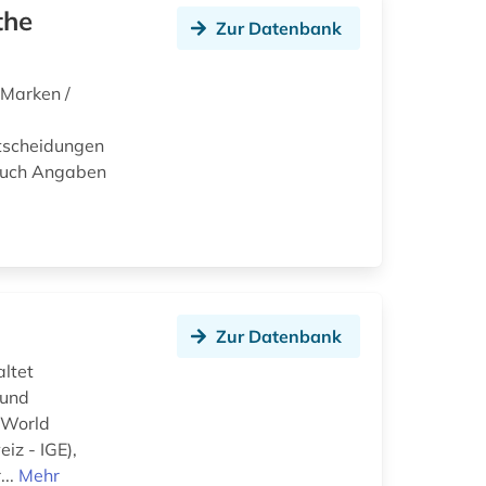
the
Zur Datenbank
-Marken /
ntscheidungen
 auch Angaben
Zur Datenbank
ltet
 und
 World
iz - IGE),
...
Mehr