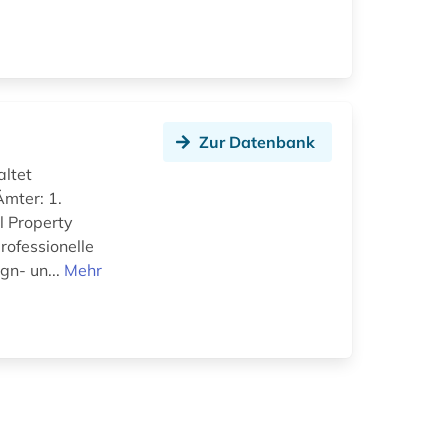
Zur Datenbank
altet
mter: 1.
l Property
rofessionelle
gn- un...
Mehr