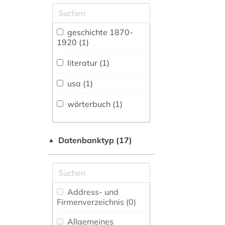
fachübergreifende
Datenbanken (0)
Allgemeine und
geschichte 1870-
vergleichende Sprach-
1920 (1)
und
Literaturwissenschaft.
literatur (1)
Indogermanistik.
Außereuropäische
usa (1)
Sprachen und
Literaturen (0)
wörterbuch (1)
Anglistik.
Amerikanistik (0)
Datenbanktyp (17)
▲
Archäologie (0)
Architektur,
Bauingenieur- und
Vermessungswesen (0)
Address- und
Firmenverzeichnis (0
)
Biologie,
Biotechnologie (0)
Allgemeines