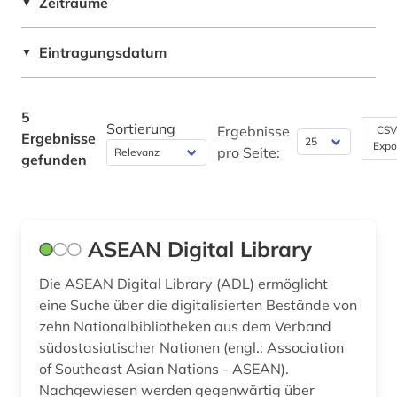
Zeiträume
▼
Maschinenbau (0)
Eintragungsdatum
▼
Mathematik (0)
Medien- und Kommunikationswissenschaften,
5
Kommunikationsdesign (0)
Sortierung
Ergebnisse
CSV
Ergebnisse
Expo
pro Seite:
Medizin (0)
gefunden
Militärwissenschaft (0)
Musikwissenschaft (1)
ASEAN Digital Library
Natur- und Umweltschutz (0)
Die ASEAN Digital Library (ADL) ermöglicht
Pädagogik (0)
eine Suche über die digitalisierten Bestände von
zehn Nationalbibliotheken aus dem Verband
Philosophie (1)
südostasiatischer Nationen (engl.: Association
of Southeast Asian Nations - ASEAN).
Physik (0)
Nachgewiesen werden gegenwärtig über