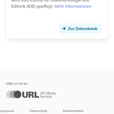
wird vom Institut für Dokumentologie und
Editorik (IDE) gepflegt.
Mehr Informationen
Zur Datenbank
DBIS ist Teil der
Impressum
Datenschutz
Administration