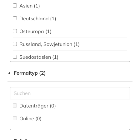
Asien (1)
Geschichte der Pädagogik und des
Fachbibliographie (0
)
russland (1)
Bildungswesens (0)
Deutschland (1)
Faktendatenbank (0
)
suchmaschine (1)
Gesundheitswissenschaften (0)
Osteuropa (1)
National-, Regionalbibliographie (0
)
südostasien (1)
Informatik (0)
Russland, Sowjetunion (1)
Portal (2
)
wenzelsbibel (1)
Israel-Studien (0)
Suedostasien (1)
Sammlung Nicht-Textueller-Materialien (1
)
Jüdische Studien (0)
Volltextdatenbank (4
)
Formaltyp (2)
▲
Klassische Philologie. Byzantinistik.
Mittellateinische und Neugriechische Philologie.
Wörterbuch, Enzyklopädie, Nachschlagwerk
Neulatein (0)
(0
)
Komparatistik; Allgemeine und vergleichende
Zeitung (0
)
Datenträger (0
)
Literaturwissenschaft (0)
Zeitungs-, Zeitschriftenbibliographie (0
)
Online (0
)
Kunstgeschichte (1)
Linguistik; Allgemeine und vergleichende
Sprachwissenschaft (0)