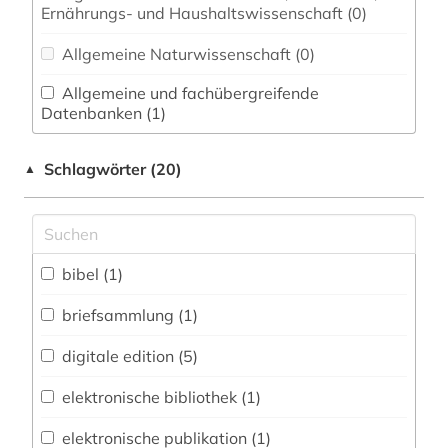
Ernährungs- und Haushaltswissenschaft (0)
Allgemeine Naturwissenschaft (0)
Allgemeine und fachübergreifende
Datenbanken (1)
Allgemeine und vergleichende Sprach- und
Schlagwörter (20)
▲
Literaturwissenschaft. Indogermanistik.
Außereuropäische Sprachen und Literaturen (1)
Anglistik. Amerikanistik (0)
bibel (1)
Archäologie (1)
Architektur, Bauingenieur- und
briefsammlung (1)
Vermessungswesen (0)
digitale edition (5)
Biologie, Biotechnologie (0)
elektronische bibliothek (1)
Buch- und Bibliothekswesen,
Informationswissenschaft (1)
elektronische publikation (1)