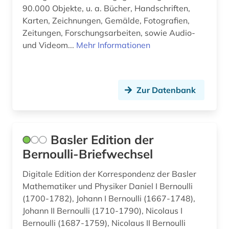
90.000 Objekte, u. a. Bücher, Handschriften,
Politologie (0)
Karten, Zeichnungen, Gemälde, Fotografien,
Psychologie (0)
Zeitungen, Forschungsarbeiten, sowie Audio-
und Videom...
Mehr Informationen
Rechtswissenschaft (0)
Romanistik (0)
Zur Datenbank
Slavistik (1)
Soziologie (0)
Sport (0)
Basler Edition der
Bernoulli-Briefwechsel
Technik (0)
Digitale Edition der Korrespondenz der Basler
Theater und Tanz (0)
Mathematiker und Physiker Daniel I Bernoulli
Theologie und Religionswissenschaften (1)
(1700-1782), Johann I Bernoulli (1667-1748),
Johann II Bernoulli (1710-1790), Nicolaus I
Werkstoffwissenschaften und
Bernoulli (1687-1759), Nicolaus II Bernoulli
Fertigungstechnik (0)