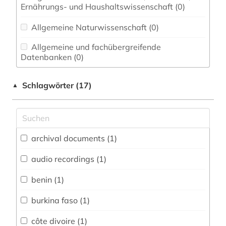
Ernährungs- und Haushaltswissenschaft (0)
Allgemeine Naturwissenschaft (0)
Allgemeine und fachübergreifende
Datenbanken (0)
Allgemeine und vergleichende Sprach- und
Schlagwörter (17)
▲
Literaturwissenschaft. Indogermanistik.
Außereuropäische Sprachen und Literaturen (0)
Anglistik. Amerikanistik (0)
Archäologie (0)
archival documents (1)
Architektur, Bauingenieur- und
audio recordings (1)
Vermessungswesen (0)
benin (1)
Biologie, Biotechnologie (0)
burkina faso (1)
Buch- und Bibliothekswesen,
Informationswissenschaft (1)
côte divoire (1)