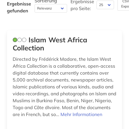
Sortierung
Ergebnisse
CSV
Ergebnisse
Expo
pro Seite:
gefunden
Maschinenbau (0)
Mathematik (0)
Medien- und Kommunikationswissenschaften,
Islam West Africa
Kommunikationsdesign (0)
Collection
Medizin (0)
Directed by Frédérick Madore, the Islam West
Militärwissenschaft (0)
Africa Collection is a collaborative, open-access
digital database that currently contains over
Musikwissenschaft (0)
5,000 archival documents, newspaper articles,
Islamic publications of various kinds, audio and
Natur- und Umweltschutz (0)
video recordings, and photographs on Islam and
Pädagogik (0)
Muslims in Burkina Faso, Benin, Niger, Nigeria,
Togo and Côte dIvoire. Most of the documents
Philosophie (0)
are in French, but so...
Mehr Informationen
Physik (0)