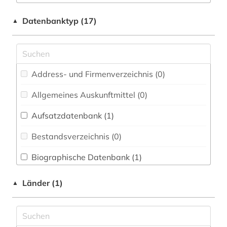
Chemie und Pharmazie (0)
dendi (1)
Datenbanktyp (17)
▲
Darstellende Kunst (0)
digital database (1)
Elektrotechnik, Elektronik, Nachrichtentechnik
hausa (1)
(0)
Address- und Firmenverzeichnis (0
)
islam (1)
Energietechnik (0)
Allgemeines Auskunftmittel (0
)
newspaper articles (1)
Ethnologie (1)
Aufsatzdatenbank (1
)
niger (1)
Film und Medien (0)
Bestandsverzeichnis (0
)
nigeria (1)
Geographie (0)
Biographische Datenbank (1
)
open-access (1)
Geowissenschaften (0)
Buchhandelsverzeichnis (0
)
photographs (1)
Länder (1)
▲
Germanistik. Niederlandistik. Skandinavistik
(0)
Disziplinäre Forschungsdatenrepositorien (0
)
togo (1)
Geschichte (1)
Disziplinäre Repositorien (0
)
video recordings (1)