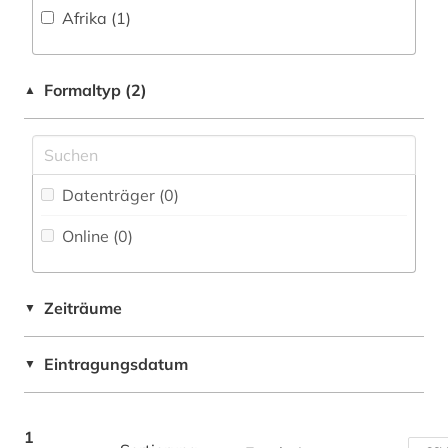
Afrika (1)
Geschichte der Pädagogik und des
Fachbibliographie (1
)
west africa (1)
Bildungswesens (0)
Faktendatenbank (0
)
Gesundheitswissenschaften (0)
Formaltyp (2)
▲
National-, Regionalbibliographie (0
)
Informatik (0)
Portal (1
)
Israel-Studien (0)
Sammlung Nicht-Textueller-Materialien (1
)
Datenträger (0
)
Jüdische Studien (0)
Volltextdatenbank (1
)
Online (0
)
Klassische Philologie. Byzantinistik.
Mittellateinische und Neugriechische Philologie.
Wörterbuch, Enzyklopädie, Nachschlagwerk
Neulatein (0)
(0
)
Zeiträume
▼
Komparatistik; Allgemeine und vergleichende
Zeitung (0
)
Literaturwissenschaft (0)
Eintragungsdatum
▼
Zeitungs-, Zeitschriftenbibliographie (1
)
Kunstgeschichte (0)
Linguistik; Allgemeine und vergleichende
1
Sprachwissenschaft (0)