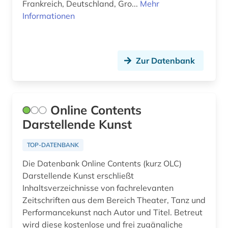
Frankreich, Deutschland, Gro...
Mehr
gesangbuch (1)
Informationen
geschichte (41)
geschichte 1450-1912 (1)
Zur Datenbank
geschichte 1473-1800 (1)
geschichte 1500-1970 (1)
Online Contents
geschichte 1500-2014 (1)
Darstellende Kunst
geschichte 1600-1700 (1)
TOP-DATENBANK
geschichte 1600-1800 (1)
Die Datenbank Online Contents (kurz OLC)
Darstellende Kunst erschließt
geschichte 1750-1850 (1)
Inhaltsverzeichnisse von fachrelevanten
geschichte 1815-1945 (1)
Zeitschriften aus dem Bereich Theater, Tanz und
Performancekunst nach Autor und Titel. Betreut
geschichte 1820-1870 (1)
wird diese kostenlose und frei zugängliche