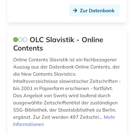
fid slawistik (2)
Zur Datenbank
film (4)
finanzwirtschaft (1)
OLC Slavistik - Online
finnland (1)
Contents
fischerei (2)
Online Contents Slavistik ist ein fachbezogener
forschung (3)
Auszug aus der Datenbank Online Contents, der
die New Contents Slavistics:
forschungsdaten (1)
Inhaltsverzeichnisse slawistischer Zeitschriften -
bis 2001 in Papierform erschienen - fortführt.
forschungsprojekt (1)
Das Angebot von Swets wird laufend durch
forstwirtschaft (1)
ausgewählte Zeitschriftentitel der zuständigen
SSG-Bibliothek, der Staatsbibliothek zu Berlin,
fossilien (1)
ergänzt. Zur Zeit werden 497 Zeitschri...
Mehr
Informationen
fotograf (1)