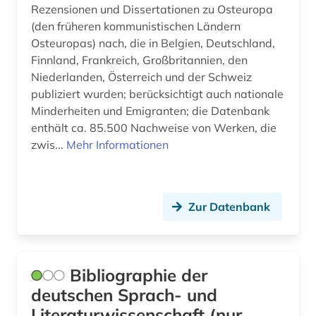
dramatiker (1)
Rezensionen und Dissertationen zu Osteuropa
Portugal (3)
(den früheren kommunistischen Ländern
buch (1)
Osteuropas) nach, die in Belgien, Deutschland,
Rumänien (3)
Finnland, Frankreich, Großbritannien, den
buchgeschichte &amp;lt;fach&amp;gt; (1)
Russland, Sowjetunion (9)
Niederlanden, Österreich und der Schweiz
publiziert wurden; berücksichtigt auch nationale
buchhandel (4)
Schleswig-Holstein (1)
Minderheiten und Emigranten; die Datenbank
buchrolle (1)
enthält ca. 85.500 Nachweise von Werken, die
Schweden (1)
zwis...
Mehr Informationen
buchwesen (4)
Schweiz (8)
buenos aires (1)
Serbien (4)
Zur Datenbank
bulgarien (1)
Slowakei (7)
byzantinisches reich (1)
Slowenien (5)
byzantinistik (1)
Bibliographie der
Spanien (6)
deutschen Sprach- und
byzanz (1)
Suedamerika (6)
Literaturwissenschaft (nur