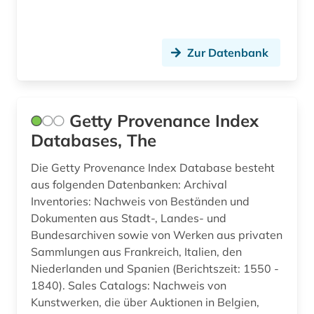
geistesgeschichte <1500 - 1800> (1)
geisteswissenschaften (7)
Zur Datenbank
geistiges eigentum (1)
gender (1)
Getty Provenance Index
gender studies (1)
Databases, The
genealogie (1)
Die Getty Provenance Index Database besteht
aus folgenden Datenbanken: Archival
geografie (1)
Inventories: Nachweis von Beständen und
geowissenschaften (9)
Dokumenten aus Stadt-, Landes- und
Bundesarchiven sowie von Werken aus privaten
germanisches nationalmuseum (1)
Sammlungen aus Frankreich, Italien, den
Niederlanden und Spanien (Berichtszeit: 1550 -
germanistik (3)
1840). Sales Catalogs: Nachweis von
gesamtausgabe (1)
Kunstwerken, die über Auktionen in Belgien,