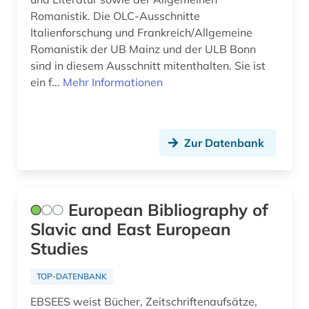
Moldawien (3)
Romanistik. Die OLC-Ausschnitte
bodensee-gebiet (1)
Italienforschung und Frankreich/Allgemeine
Montenegro (4)
Romanistik der UB Mainz und der ULB Bonn
bohemistik (1)
sind in diesem Ausschnitt mitenthalten. Sie ist
Niederlande (3)
bonhoeffer, dietrich | evangelischer theologe;
ein f...
Mehr Informationen
lyriker; widerstandskämpfer (1)
Nordamerika (2)
branchenberichte (1)
Oesterreich (11)
Zur Datenbank
brasilien (1)
Osmanisches Reich (1)
bremen (1)
Ostasien (2)
brief (1)
European Bibliography of
Osteuropa (9)
Slavic and East European
briefsammlung (1)
Ostmitteleuropa (4)
Studies
british library (1)
Palaestina (1)
TOP-DATENBANK
brülow, kaspar | schriftsteller;
Polen (8)
EBSEES weist Bücher, Zeitschriftenaufsätze,
gymnasiallehrer; hochschullehrer; dramatiker;