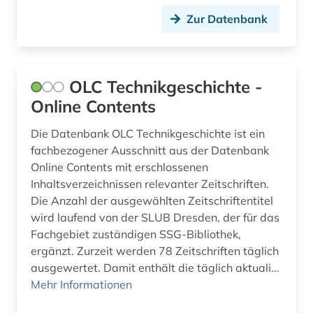
johann sebastian (2)
Zur Datenbank
journalistik (1)
judaistik (1)
OLC Technikgeschichte -
juden (2)
Online Contents
judentum (1)
Die Datenbank OLC Technikgeschichte ist ein
fachbezogener Ausschnitt aus der Datenbank
jugendforschung (1)
Online Contents mit erschlossenen
jugendliteratur (1)
Inhaltsverzeichnissen relevanter Zeitschriften.
Die Anzahl der ausgewählten Zeitschriftentitel
jugendliteraturforschung (1)
wird laufend von der SLUB Dresden, der für das
Fachgebiet zuständigen SSG-Bibliothek,
kanada (5)
ergänzt. Zurzeit werden 78 Zeitschriften täglich
karte (1)
ausgewertet. Damit enthält die täglich aktuali...
Mehr Informationen
kartographie (1)