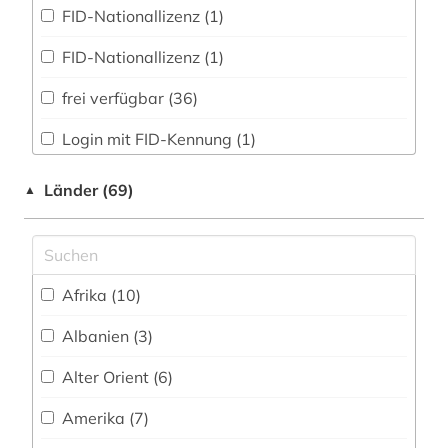
Theater und Tanz (2)
FID-Nationallizenz (1)
astrophysik (1)
Theologie und Religionswissenschaften (33)
FID-Nationallizenz (1)
atlas (1)
Werkstoffwissenschaften und
frei verfügbar (36)
Fertigungstechnik (10)
aufsatz (2)
Login mit FID-Kennung (1)
Wirtschaftswissenschaften (22)
augustinus (1)
Nationallizenz (2)
Wissenschaftskunde, Forschung, Hochschul-,
auktionskatalog (1)
Länder (69)
▲
Museumswesen (5)
Nationallizenz-Login für registrierte
aurelius (1)
Einzelpersonen (2)
Zeitungen und Magazine (0)
australien (1)
Afrika (10)
autobiografie (1)
Albanien (3)
autor (1)
Alter Orient (6)
außenpolitik (1)
Amerika (7)
bach (10)