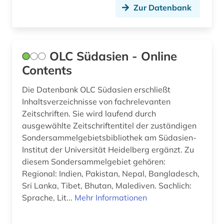
Zur Datenbank
familienforschung (1)
farblack (2)
OLC Südasien - Online
fernando pessoa (1)
Contents
fernerkundung (1)
Die Datenbank OLC Südasien erschließt
fest (1)
Inhaltsverzeichnisse von fachrelevanten
Zeitschriften. Sie wird laufend durch
festschrift (3)
ausgewählte Zeitschriftentitel der zuständigen
Sondersammelgebietsbibliothek am Südasien-
fid altertumswissenschaften - propylaeum (1)
Institut der Universität Heidelberg ergänzt. Zu
fid buch-, bibliotheks- und informations­
diesem Sondersammelgebiet gehören:
wissen­schaft (1)
Regional: Indien, Pakistan, Nepal, Bangladesch,
Sri Lanka, Tibet, Bhutan, Malediven. Sachlich:
fid musikwissenschaft (1)
Sprache, Lit...
Mehr Informationen
fid ost-, ostmittel- und südosteuropa (1)