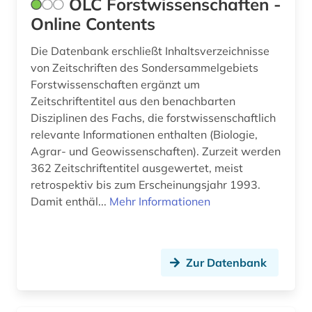
OLC Forstwissenschaften -
hochleistungswerkstoff (1)
Online Contents
hochschuldidaktik (1)
Die Datenbank erschließt Inhaltsverzeichnisse
von Zeitschriften des Sondersammelgebiets
hochschulschrift (3)
Forstwissenschaften ergänzt um
Zeitschriftentitel aus den benachbarten
hofmannsthal, hugo von | schriftsteller;
dramatiker; lyriker; librettist; essayist; philologe;
Disziplinen des Fachs, die forstwissenschaftlich
lyriker (1)
relevante Informationen enthalten (Biologie,
Agrar- und Geowissenschaften). Zurzeit werden
humanismus (2)
362 Zeitschriftentitel ausgewertet, meist
retrospektiv bis zum Erscheinungsjahr 1993.
humboldt, alexander von | geograf;
naturwissenschaftler; forschungsreisender;
Damit enthäl...
Mehr Informationen
gelehrter; arzt; schriftsteller; geheimer rat (1)
hydrologie (1)
Zur Datenbank
höhlentempel (1)
iberische halbinsel (1)