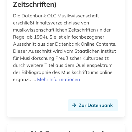
Zeitschriften)
handelsmarke (1)
Die Datenbank OLC Musikwissenschaft
handschrift (1)
erschließt Inhaltsverzeichnisse von
musikwissenschaftlichen Zeitschriften (in der
hebräisch (1)
Regel ab 1994). Sie ist ein fachbezogener
Ausschnitt aus der Datenbank Online Contents.
heidegger, martin | philosoph; hochschullehrer;
wissenschaftler (1)
Dieser Ausschnitt wird vom Staatlichen Institut
für Musikforschung Preußischer Kulturbesitz
helmut schmidt (1)
durch weitere Titel aus dem Quellenspektrum
der Bibliographie des Musikschrifttums online
hertz, heinrich | physiker; hochschullehrer;
ergänzt. ...
Mehr Informationen
wissenschaftler (1)
hinduismus (1)
hispanistik (5)
Zur Datenbank
hispanos (1)
historische hilfswissenschaften (1)