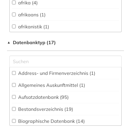
afrika (4)
Biologie, Biotechnologie (47)
afrikaans (1)
Buch- und Bibliothekswesen,
Informationswissenschaft (21)
afrikanistik (1)
Chemie und Pharmazie (27)
afrikawissenschaften (1)
Datenbanktyp (17)
▲
Darstellende Kunst (0)
agrargeschichte (1)
Elektrotechnik, Elektronik, Nachrichtentechnik
albert (1)
(8)
Address- und Firmenverzeichnis (1
)
alberto caeiro (1)
Energietechnik (5)
Allgemeines Auskunftmittel (1
)
alexander von humboldt (1)
Ethnologie (20)
Aufsatzdatenbank (95
)
alf laila wa-laila (1)
Film und Medien (3)
Bestandsverzeichnis (19
)
alighieri (1)
Geographie (33)
Biographische Datenbank (14
)
alter orient (2)
Geowissenschaften (24)