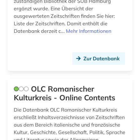
zuständigen Bibliothek der SUB Hamburg
Italien (9)
ergänzt wurde. Eine Übersicht der
bibliothek (4)
ausgewerteten Zeitschriften finden Sie hier:
Japan (2)
bibliotheksgeschichte (1)
Liste der Zeitschriften. Damit enthält die
Datenbank derzeit c...
Jugoslawien (4)
Mehr Informationen
bibliothekswesen (4)
Kanada (7)
bibliothekswissenschaft (3)
Kroatien (4)
Zur Datenbank
bildung (1)
Lettland (3)
biograf (1)
Liechtenstein (1)
biografie (9)
OLC Romanischer
Litauen (5)
Kulturkreis - Online Contents
biographie (2)
Makedonien (4)
Die Datenbank OLC Romanischer Kulturkreis
biologie (8)
erschließt Inhaltsverzeichnisse von Zeitschriften
Mecklenburg-Vorpommern (1)
aus dem Bereich italienische und französische
biomedizinische technik (1)
Kultur, Geschichte, Gesellschaft, Politik, Sprache
Mittelamerika (3)
biowissenschaften (1)
und Literatur sowie der Allgemeinen