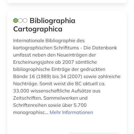
erwerbung (1)
Bibliographia
erziehung (2)
Cartographica
estland (1)
Internationale Bibliographie des
eth zürich (1)
kartographischen Schrifttums - Die Datenbank
umfasst neben den Neueinträgen der
ethik (2)
Erscheinungsjahre ab 2007 sämtliche
bibliographische Einträge der gedruckten
ethnologie (2)
Bände 16 (1989) bis 34 (2007) sowie zahlreiche
europa (3)
Nachträge. Somit weist die BC aktuell ca.
33.000 wissenschaftliche Aufsätze aus
evolutionsbiologie (1)
Zeitschriften, Sammelwerken und
Schriftenreihen sowie über 5.700
exil (1)
monographisc...
Mehr Informationen
fachdidaktik (6)
fachliteratur (1)