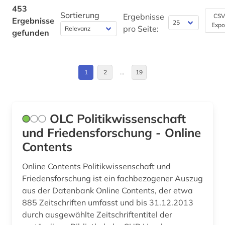
Deutschland (27)
453
bestandserhalt (1)
Sortierung
Ergebnisse
CSV
Ergebnisse
Expo
Deutschland (DDR) (1)
pro Seite:
gefunden
betriebswirtschaft (1)
Estland (4)
betriebswirtschaftslehre (1)
Europa (7)
1
2
…
19
bhutan (1)
Finnland (2)
bibel (2)
Frankreich (9)
OLC Politikwissenschaft
bibel. deuteronomium (1)
und Friedensforschung - Online
GUS (4)
bibelkommentar (1)
Contents
Großbritannien (7)
bibelwissenschaft (2)
Online Contents Politikwissenschaft und
Hessen (1)
Friedensforschung ist ein fachbezogener Auszug
bibliografie (453)
aus der Datenbank Online Contents, der etwa
Irland (2)
bibliographie (2)
885 Zeitschriften umfasst und bis 31.12.2013
Israel (1)
durch ausgewählte Zeitschriftentitel der
biblioteca nacional (1)