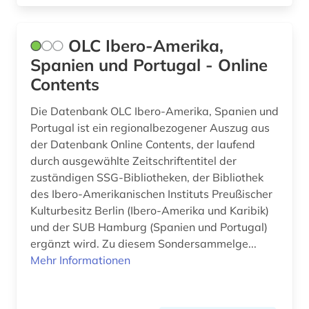
deutsch (8)
deutsches sprachgebiet (5)
OLC Ibero-Amerika,
Spanien und Portugal - Online
deutschland (6)
Contents
deutschland <bundesrepublik> (1)
Die Datenbank OLC Ibero-Amerika, Spanien und
deutschsprachig (1)
Portugal ist ein regionalbezogener Auszug aus
der Datenbank Online Contents, der laufend
dichtung (1)
durch ausgewählte Zeitschriftentitel der
zuständigen SSG-Bibliotheken, der Bibliothek
didaktik (1)
des Ibero-Amerikanischen Instituts Preußischer
Kulturbesitz Berlin (Ibero-Amerika und Karibik)
digitale musikalien (1)
und der SUB Hamburg (Spanien und Portugal)
digitalisat (1)
ergänzt wird. Zu diesem Sondersammelge...
Mehr Informationen
digitalisierung (1)
diplomatik (1)