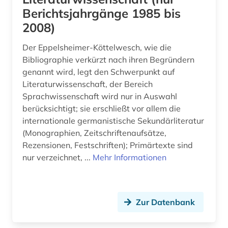
böhmen (2)
Berichtsjahrgänge 1985 bis
Suedasien (1)
2008)
bühnenkünstler (1)
Suedostasien (4)
Der Eppelsheimer-Köttelwesch, wie die
cad (1)
Suedosteuropa (4)
Bibliographie verkürzt nach ihren Begründern
carl philipp emanuel (2)
genannt wird, legt den Schwerpunkt auf
Thueringen (1)
Literaturwissenschaft, der Bereich
cd-rom (1)
Sprachwissenschaft wird nur in Auswahl
Tschechische Republik (9)
berücksichtigt; sie erschließt vor allem die
charles (1)
Tuerkei (2)
internationale germanistische Sekundärliteratur
chemie (29)
(Monographien, Zeitschriftenaufsätze,
USA (11)
Rezensionen, Festschriften); Primärtexte sind
chemische reaktion (1)
nur verzeichnet, ...
Mehr Informationen
Ukraine (6)
chemische verbindungen (1)
Ungarn (4)
china (1)
Zypern (1)
Zur Datenbank
comic (1)