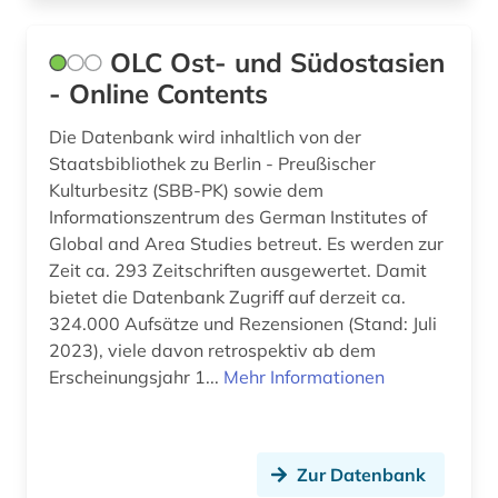
inhalt (1)
inkunabeldrucke (1)
OLC Ost- und Südostasien
- Online Contents
innenarchitektur (1)
Die Datenbank wird inhaltlich von der
internationale beziehungen (1)
Staatsbibliothek zu Berlin - Preußischer
internationales handelsrecht (1)
Kulturbesitz (SBB-PK) sowie dem
Informationszentrum des German Institutes of
internationales recht (1)
Global and Area Studies betreut. Es werden zur
Zeit ca. 293 Zeitschriften ausgewertet. Damit
internationales strafrecht (1)
bietet die Datenbank Zugriff auf derzeit ca.
324.000 Aufsätze und Rezensionen (Stand: Juli
internationales umweltrecht (1)
2023), viele davon retrospektiv ab dem
internetportal (1)
Erscheinungsjahr 1...
Mehr Informationen
inuit (1)
iranistik (1)
Zur Datenbank