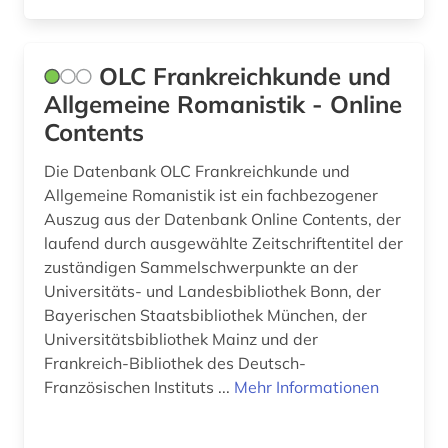
irland (2)
islam (3)
OLC Frankreichkunde und
islamwissenschaft (2)
Allgemeine Romanistik - Online
Contents
italianistik (7)
Die Datenbank OLC Frankreichkunde und
italien (4)
Allgemeine Romanistik ist ein fachbezogener
italienisch (4)
Auszug aus der Datenbank Online Contents, der
laufend durch ausgewählte Zeitschriftentitel der
japan (1)
zuständigen Sammelschwerpunkte an der
Universitäts- und Landesbibliothek Bonn, der
japanologie (1)
Bayerischen Staatsbibliothek München, der
jean paul | schriftsteller; lyriker; librettist (1)
Universitätsbibliothek Mainz und der
Frankreich-Bibliothek des Deutsch-
johann christian (2)
Französischen Instituts ...
Mehr Informationen
johann christoph friedrich (2)