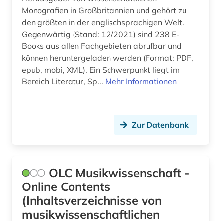
Monografien in Großbritannien und gehört zu
gesprächsanalyse (1)
den größten in der englischsprachigen Welt.
gesundheitsvorsorge (1)
Gegenwärtig (Stand: 12/2021) sind 238 E-
Books aus allen Fachgebieten abrufbar und
gesundheitsökonomie (1)
können heruntergeladen werden (Format: PDF,
epub, mobi, XML). Ein Schwerpunkt liegt im
gewerkschaft (1)
Bereich Literatur, Sp...
Mehr Informationen
gottfried wilhelm leibniz (1)
grafik (1)
Zur Datenbank
grammatik (1)
graphic novel (1)
OLC Musikwissenschaft -
griechisch (1)
Online Contents
großbritannien (4)
(Inhaltsverzeichnisse von
musikwissenschaftlichen
gummi (1)