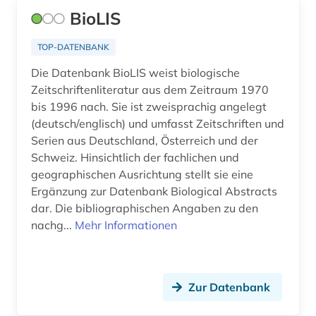
BioLIS
iberoromanisch (1)
iberoromanistik (4)
TOP-DATENBANK
Die Datenbank BioLIS weist biologische
indianer (1)
Zeitschriftenliteratur aus dem Zeitraum 1970
indien (1)
bis 1996 nach. Sie ist zweisprachig angelegt
(deutsch/englisch) und umfasst Zeitschriften und
industrie (1)
Serien aus Deutschland, Österreich und der
Schweiz. Hinsichtlich der fachlichen und
industriedesign (1)
geographischen Ausrichtung stellt sie eine
informatik (3)
Ergänzung zur Datenbank Biological Abstracts
dar. Die bibliographischen Angaben zu den
informations- und
nachg...
Mehr Informationen
dokumentationswissenschaft (3)
informationswesen (2)
Zur Datenbank
ingenieurwissenschaften (5)