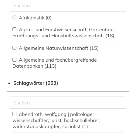
Afrikanistik (0)
Agrar- und Forstwissenschaft, Gartenbau,
Ernährungs- und Haushaltswissenschaft (18)
Allgemeine Naturwissenschaft (15)
Allgemeine und fachübergreifende
Datenbanken (113)
Allgemeine und vergleichende Sprach- und
Schlagwörter (653)
▲
Literaturwissenschaft. Indogermanistik.
Außereuropäische Sprachen und Literaturen (33)
Anglistik. Amerikanistik (33)
abendroth, wolfgang | politologe;
Archäologie (13)
wissenschaftler; jurist; hochschullehrer;
widerstandskämpfer; sozialist (1)
Architektur, Bauingenieur- und
Vermessungswesen (17)