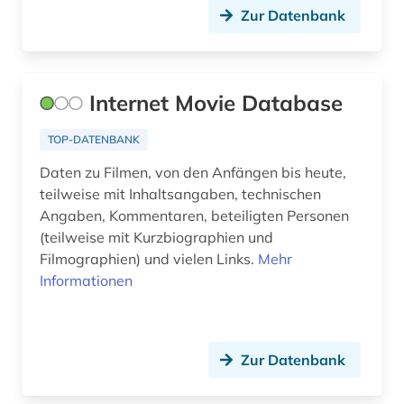
Zur Datenbank
discovery service (1)
displaced person (1)
dissertation (9)
Internet Movie Database
dokumentenserver (1)
TOP-DATENBANK
dokumentlieferung (2)
Daten zu Filmen, von den Anfängen bis heute,
teilweise mit Inhaltsangaben, technischen
drittes reich (3)
Angaben, Kommentaren, beteiligten Personen
(teilweise mit Kurzbiographien und
druckschriften (1)
Filmographien) und vielen Links.
Mehr
druckwerk (8)
Informationen
dunhuang (1)
dunhuang-handschriften (1)
Zur Datenbank
einstein (1)