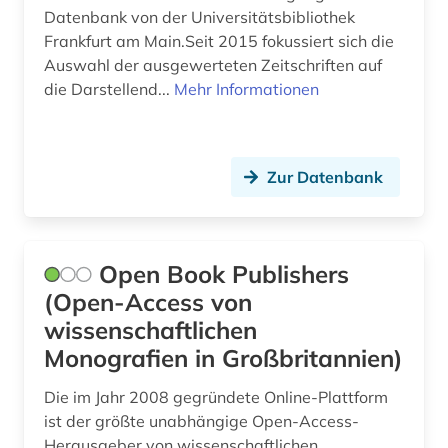
Datenbank von der Universitätsbibliothek
geschichte 1900 (1)
Frankfurt am Main.Seit 2015 fokussiert sich die
geschichte 1900- (1)
Auswahl der ausgewerteten Zeitschriften auf
die Darstellend...
Mehr Informationen
geschichte 1918 - 1989 (1)
geschichte 1933-1945 (2)
Zur Datenbank
geschichte 1969-1990 (1)
geschichte 2000- (1)
Open Book Publishers
geschichte 500-1500 (1)
(Open-Access von
geschichtswissenschaft (1)
wissenschaftlichen
geschichtswissenschaften (1)
Monografien in Großbritannien)
geschlechterforschung (1)
Die im Jahr 2008 gegründete Online-Plattform
ist der größte unabhängige Open-Access-
geschmacksmuster (1)
Herausgeber von wissenschaftlichen