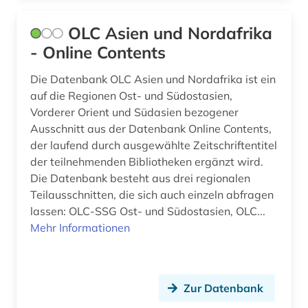
elektronik (1)
OLC Asien und Nordafrika
elektronische bibliothek (1)
- Online Contents
elektronische medien (1)
Die Datenbank OLC Asien und Nordafrika ist ein
auf die Regionen Ost- und Südostasien,
elektronische publikation (1)
Vorderer Orient und Südasien bezogener
Ausschnitt aus der Datenbank Online Contents,
elektronische zeitschrift (4)
der laufend durch ausgewählte Zeitschriftentitel
elektronisches buch (2)
der teilnehmenden Bibliotheken ergänzt wird.
Die Datenbank besteht aus drei regionalen
elektrotechnik (3)
Teilausschnitten, die sich auch einzeln abfragen
lassen: OLC-SSG Ost- und Südostasien, OLC...
england (1)
Mehr Informationen
englisch (4)
englisches sprachgebiet (4)
Zur Datenbank
enzyklopädie (2)