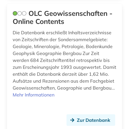
commonwealth (1)
OLC Geowissenschaften -
copyright (1)
Online Contents
cranach, familie (1)
Die Datenbank erschließt Inhaltsverzeichnisse
von Zeitschriften der Sondersammelgebiete:
dante (1)
Geologie, Mineralogie, Petrologie, Bodenkunde
dante alighieri (1)
Geophysik Geographie Bergbau Zur Zeit
werden 684 Zeitschriftentitel retrospektiv bis
darwin (1)
zum Erscheinungsjahr 1993 ausgewertet. Damit
enthält die Datenbank derzeit über 1,62 Mio.
datensammlung (4)
Aufsätze und Rezensionen aus dem Fachgebiet
demotisch (1)
Geowissenschaften, Geographie und Bergbau...
Mehr Informationen
den haag (1)
denkmalpflege (1)
Zur Datenbank
design (3)