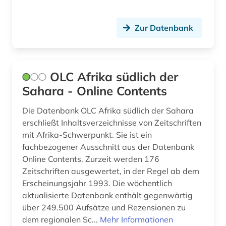
fotografie (4)
frankreich (5)
Zur Datenbank
französisch (3)
frauen- und geschlechterforschung (1)
OLC Afrika südlich der
Sahara - Online Contents
frauenforschung (1)
Die Datenbank OLC Afrika südlich der Sahara
freie universität berlin (1)
erschließt Inhaltsverzeichnisse von Zeitschriften
friedensforschung (1)
mit Afrika-Schwerpunkt. Sie ist ein
fachbezogener Ausschnitt aus der Datenbank
friesisch (1)
Online Contents. Zurzeit werden 176
Zeitschriften ausgewertet, in der Regel ab dem
frühdrucke (1)
Erscheinungsjahr 1993. Die wöchentlich
fundstätte (1)
aktualisierte Datenbank enthält gegenwärtig
über 249.500 Aufsätze und Rezensionen zu
galloromanistik (7)
dem regionalen Sc...
Mehr Informationen