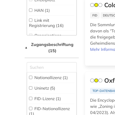
Linguistik;
antikolonialismus (2)
Col
Allgemeine und
HAN (1)
vergleichende
antiquariat (1)
FID
DEUTSC
Sprachwissenschaft (0)
Link mit
anzeiger (1)
Die Sammlun
Registrierung (16)
Maschinenbau (1)
davon als “To
arbeit (1)
Organisations-
die freigege
Mathematik (1)
Netzwerk / VPN
Geheimdienst
Zugangsbeschriftung
arbeiterbewegung
▲
Medien- und
Mehr Informa
(1)
(15)
Shibboleth
Kommunikationswissenschaften,
Kommunikationsdesign (42)
architektur (6)
Zugriff vor Ort
Medizin (10)
archiv (3)
Nationallizenz (1)
Oxf
Militärwissenschaft
archiv der new york
(6)
times (1)
Uninetz (5)
TOP-DATENBA
Musikwissenschaft
archäologie (1)
FID-Lizenz (1)
(12)
Die Encyclop
wie „Zoning 
argentinien (1)
FID-Nationallizenz
Natur- und
04/2023). Als
(1)