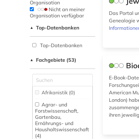
Jew
Organisation
Nicht an meiner
Das Portal u
Organisation verfügbar
Genealogie 
Top-Datenbanken
Informatione
▲
Top-Datenbanken
Fachgebiete (53)
▲
Bio
E-Book-Daten
Forschungsei
Afrikanistik (0)
American Mus
London) habe
Agrar- und
zusammengesch
Forstwissenschaft,
ihren jeweilig
Gartenbau,
Ernährungs- und
Haushaltswissenschaft
(4)