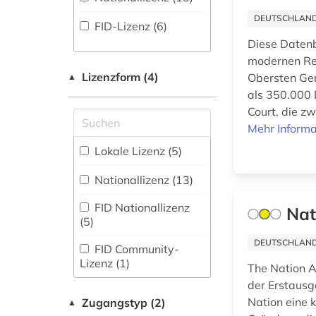
(1
)
altertum (1)
Ethnologie (11)
DEUTSCHLANDW
FID-Lizenz (6)
Disziplinäre
altes buch (2)
Diese Daten
Repositorien (1
)
Film und Medien (0)
modernen Rec
american indian
Fachbibliographie
movement (1)
Geographie (6)
Lizenzform (4)
Obersten Ger
▲
(46
)
als 350.000 
Geowissenschaften
amerika (6)
Court, die z
Faktendatenbank
(2)
Mehr Informa
(50
)
amerika + schwarze
Germanistik.
(1)
Lokale Lizenz (5)
National-,
Niederlandistik.
Regionalbibliographie
Skandinavistik (4)
amerikanische
Nationallizenz (13)
(7
)
geschichte (3)
Geschichte (139)
FID Nationallizenz
Nat
Portal (29
)
amerikanische
(5)
literatur (1)
Geschichte der
Sammlung Nicht-
Pädagogik und des
DEUTSCHLANDW
FID Community-
Textueller-Materialien
amerikanische
Bildungswesens (0)
Lizenz (1)
The Nation A
(27
)
revolution (1)
der Erstausg
Volltextdatenbank
amerikanischer
Gesundheitswissenschaften
Nation eine k
Zugangstyp (2)
▲
(180
)
bürgerkrieg (1)
(0)