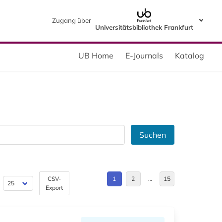
Zugang über
Universitätsbibliothek Frankfurt
UB Home
E-Journals
Katalog
Suchen
CSV-
1
2
…
15
Export