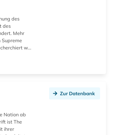
chung des
t des
ndert. Mehr
em Supreme
herchiert w...
Zur Datenbank
he Nation ab
ft ist The
t ihrer