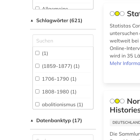
Allgemeine
Sta
Naturwissenschaft (6)
Schlagwörter (621)
▲
Statistas Co
Allgemeine und
untersuchen
fachübergreifende
Datenbanken (89)
weltweit bei
Online-Inter
Allgemeine und
(1)
wird in 35 L
vergleichende Sprach-
Mehr Informa
und
(1859-1877) (1)
Literaturwissenschaft.
Indogermanistik.
1706-1790 (1)
Außereuropäische
Sprachen und
1808-1980 (1)
Literaturen (10)
Nor
abolitionismus (1)
Anglistik.
Historie
Amerikanistik (84)
abraham (1)
Datenbanktyp (17)
▲
DEUTSCHLANDW
Archäologie (3)
adressbuch (1)
Die Sammlun
Architektur,