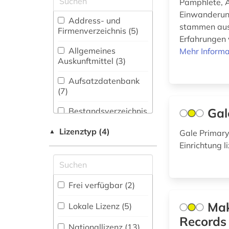
Pamphlete, A
adressen (1)
Bauingenieur- und
Einwanderung
Vermessungswesen (7)
Address- und
afrika (6)
stammen aus 
Firmenverzeichnis (5
)
Biologie,
Erfahrungen 
afroamerikaner (4)
Biotechnologie (7)
Allgemeines
Mehr Informa
Auskunftmittel (3
)
afroamerikanische
Buch- und
musik (1)
Bibliothekswesen,
Aufsatzdatenbank
Informationswissenschaft
(7
)
agrarwissenschaft
(4)
(1)
Gal
Bestandsverzeichnis
Chemie und
(14
)
aktie (1)
Pharmazie (8)
Lizenztyp (4)
▲
Gale Primary
Biographische
Einrichtung 
algerien (1)
Darstellende Kunst
Datenbank (15
)
(1)
allgemeinmedizin (1)
Elektrotechnik,
Buchhandelsverzeichnis
Frei verfügbar (2)
Elektronik,
alltag (1)
(9
)
Nachrichtentechnik (4)
Mak
Lokale Lizenz (5)
alltagskultur (1)
Disziplinäre
Records 
Energietechnik (2)
Forschungsdatenrepositorien
Nationallizenz (13)