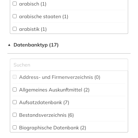
arabisch (1)
Biologie, Biotechnologie (0)
arabische staaten (1)
Buch- und Bibliothekswesen,
Informationswissenschaft (2)
arabistik (1)
Chemie und Pharmazie (0)
archivalien (1)
Datenbanktyp (17)
▲
Darstellende Kunst (0)
archäologie (1)
Elektrotechnik, Elektronik, Nachrichtentechnik
armenien (west) (1)
(0)
Address- und Firmenverzeichnis (0
)
asyl (1)
Energietechnik (0)
Allgemeines Auskunftmittel (2
)
asylverfahren (1)
Ethnologie (2)
Aufsatzdatenbank (7
)
bayerische staatsbibliothek (2)
Film und Medien (0)
Bestandsverzeichnis (6
)
bevölkerung (1)
Geographie (5)
Biographische Datenbank (2
)
bibliografie (4)
Geowissenschaften (0)