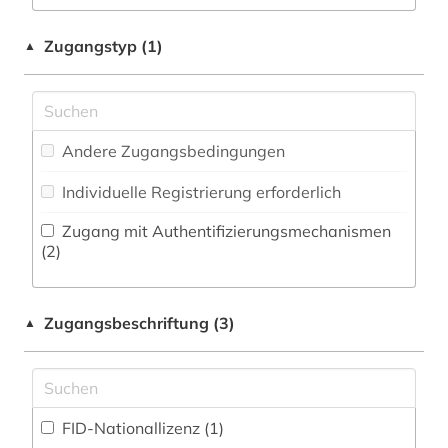
Literaturwissenschaft (0)
e-learning (1)
Zeitungs-, Zeitschriftenbibliographie (0
)
Kunstgeschichte (1)
Zugangstyp (1)
▲
elektronische bibliothek (7)
Linguistik; Allgemeine und vergleichende
Sprachwissenschaft (0)
elektronische zeitschrift (2)
Maschinenbau (0)
erster weltkrieg (1)
Andere Zugangsbedingungen
feldpost (1)
Mathematik (0)
Individuelle Registrierung erforderlich
Medien- und Kommunikationswissenschaften,
fid ost-, ostmittel- und südosteuropa (1)
Zugang mit Authentifizierungsmechanismen
Kommunikationsdesign (2)
(2)
flucht (1)
Medizin (0)
geisteswissenschaften (1)
Zugangsbeschriftung (3)
Militärwissenschaft (0)
▲
geschichte (5)
Musikwissenschaft (0)
gesellschaft (1)
Natur- und Umweltschutz (0)
FID-Nationallizenz (1)
handbuch (1)
Pädagogik (0)