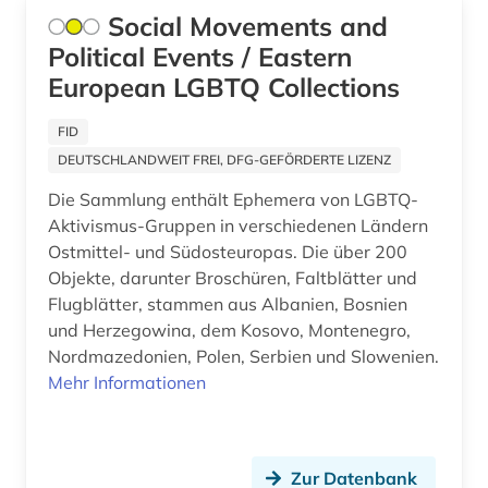
wirtschaft (1)
Social Movements and
wirtschaftswissenschaften (1)
Political Events / Eastern
European LGBTQ Collections
wissenschaft (1)
FID
wörterbuch (1)
DEUTSCHLANDWEIT FREI, DFG-GEFÖRDERTE LIZENZ
zeitschrift (4)
Die Sammlung enthält Ephemera von LGBTQ-
zeitschriftenaufsatz (3)
Aktivismus-Gruppen in verschiedenen Ländern
Ostmittel- und Südosteuropas. Die über 200
zwangsvertreibung (1)
Objekte, darunter Broschüren, Faltblätter und
Flugblätter, stammen aus Albanien, Bosnien
österreich (1)
und Herzegowina, dem Kosovo, Montenegro,
Nordmazedonien, Polen, Serbien und Slowenien.
österreich-ungarn (1)
Mehr Informationen
übersetzung (1)
Zur Datenbank