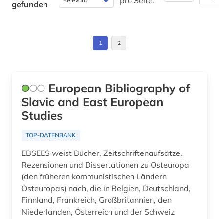
pro Seite:
gefunden
mazedonien (1)
Griechenland (2)
mediensysteme (1)
Israel (1)
1
2
menschenrechtspolitik (1)
Jugoslawien (13)
menschenrechtsverletzung (1)
Korea (1)
European Bibliography of
mitteleuropa (1)
Slavic and East European
Kroatien (18)
Studies
mittlerer osten (1)
Lettland (10)
montenegro (1)
TOP-DATENBANK
Litauen (10)
EBSEES weist Bücher, Zeitschriftenaufsätze,
musik (1)
Makedonien (14)
Rezensionen und Dissertationen zu Osteuropa
münchen (1)
(den früheren kommunistischen Ländern
Mittelamerika (2)
Osteuropas) nach, die in Belgien, Deutschland,
nachfolgestaaten (1)
Finnland, Frankreich, Großbritannien, den
Moldawien (10)
Niederlanden, Österreich und der Schweiz
nacionalna i univerzitetska biblioteka