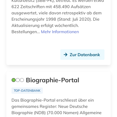
Kulturbesitz (SBB-PK), betreut. Es werden etwa
Ungarn (11)
622 Zeitschriften mit 458.490 Aufsätzen
politik (2)
ausgewertet, viele davon retrospektiv ab dem
Zypern (1)
Erscheinungsjahr 1998 (Stand: Juli 2020). Die
portal (1)
Aktualisierung erfolgt wöchentlich.
post (1)
Bestellungen...
Mehr Informationen
quelle (2)
quellenkunde (1)
Zur Datenbank
religion (1)
repository &amp;lt;informatik&amp;gt; (1)
Biographie-Portal
rheinland-pfalz (1)
TOP-DATENBANK
rumänien (1)
Das Biographie-Portal erschliesst über ein
russland (2)
gemeinsames Register: Neue Deutsche
Biographie (NDB) (70.000 Namen) Allgemeine
sachsen (1)