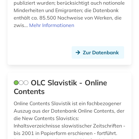
Montenegro (13)
&amp;quot;sv. kliment ohridski&amp;quot; -
publiziert wurden; berücksichtigt auch nationale
skopje (1)
Minderheiten und Emigranten; die Datenbank
Oesterreich (1)
enthält ca. 85.500 Nachweise von Werken, die
naher osten (1)
zwis...
Mehr Informationen
Osmanisches Reich (3)
nationalbibliografie (1)
Ostasien (4)
nationalbibliothek (1)
Osteuropa (24)
Zur Datenbank
nordgriechenland (1)
Ostmitteleuropa (20)
nordmazedonien (2)
Palaestina (3)
OLC Slavistik - Online
online-katalog (1)
Contents
Polen (15)
open access (1)
Rheinland-Pfalz (1)
Online Contents Slavistik ist ein fachbezogener
opposition (1)
Auszug aus der Datenbank Online Contents, der
Rumänien (13)
die New Contents Slavistics:
oral history (1)
Inhaltsverzeichnisse slawistischer Zeitschriften -
Russland, Sowjetunion (15)
bis 2001 in Papierform erschienen - fortführt.
orientalistik (1)