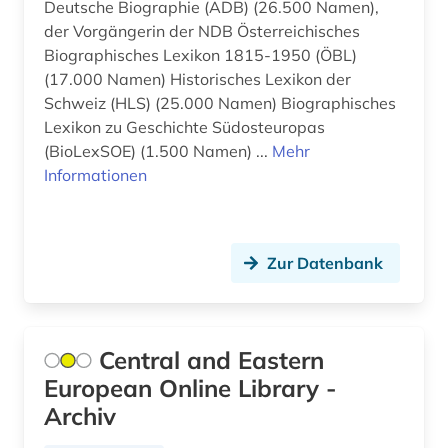
Deutsche Biographie (ADB) (26.500 Namen),
der Vorgängerin der NDB Österreichisches
schweiz (1)
Biographisches Lexikon 1815-1950 (ÖBL)
serbien (5)
(17.000 Namen) Historisches Lexikon der
Schweiz (HLS) (25.000 Namen) Biographisches
serbien (süd) (1)
Lexikon zu Geschichte Südosteuropas
(BioLexSOE) (1.500 Namen) ...
Mehr
siedlungsgeschichte (1)
Informationen
slawische sprachen (1)
slawistik (3)
Zur Datenbank
slowenien (2)
slowenisch (1)
Central and Eastern
sowjetunion (1)
European Online Library -
sozialismus (1)
Archiv
sozialwissenschaften (1)