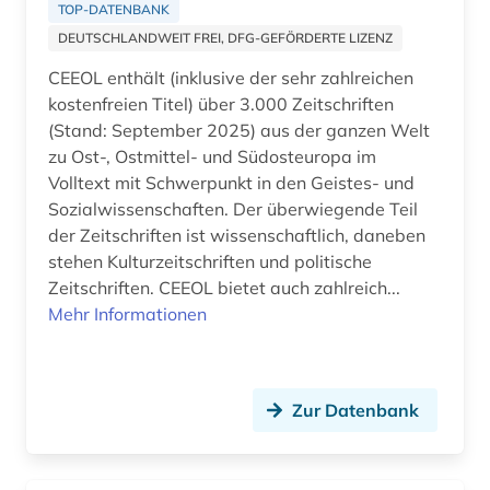
TOP-DATENBANK
DEUTSCHLANDWEIT FREI, DFG-GEFÖRDERTE LIZENZ
sprache (2)
CEEOL enthält (inklusive der sehr zahlreichen
statistik (1)
kostenfreien Titel) über 3.000 Zeitschriften
(Stand: September 2025) aus der ganzen Welt
südamerika (1)
zu Ost-, Ostmittel- und Südosteuropa im
südostasien (1)
Volltext mit Schwerpunkt in den Geistes- und
Sozialwissenschaften. Der überwiegende Teil
südosteuropa (14)
der Zeitschriften ist wissenschaftlich, daneben
stehen Kulturzeitschriften und politische
turkologie (1)
Zeitschriften. CEEOL bietet auch zahlreich...
türkei (2)
Mehr Informationen
unselbständige karte (1)
vertriebener (1)
Zur Datenbank
volltext (1)