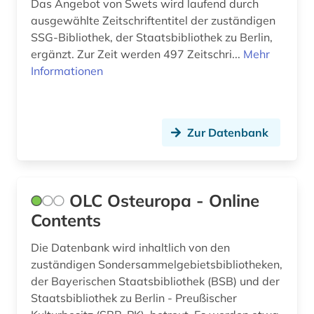
Das Angebot von Swets wird laufend durch
Sachsen (1)
ausgewählte Zeitschriftentitel der zuständigen
ortsnamenkunde (1)
Schweiz (1)
SSG-Bibliothek, der Staatsbibliothek zu Berlin,
osmanisch (1)
ergänzt. Zur Zeit werden 497 Zeitschri...
Mehr
Serbien (17)
Informationen
osmanisches reich (3)
Slowakei (13)
ostasien (1)
Slowenien (15)
Zur Datenbank
osteuropa (13)
Suedamerika (2)
ostmitteleuropa (7)
Suedasien (2)
parlament (1)
OLC Osteuropa - Online
Suedostasien (4)
Contents
partei (1)
Tschechische Republik (13)
Die Datenbank wird inhaltlich von den
persisch (1)
Tuerkei (4)
zuständigen Sondersammelgebietsbibliotheken,
pflichtexemplar (1)
der Bayerischen Staatsbibliothek (BSB) und der
Ukraine (11)
Staatsbibliothek zu Berlin - Preußischer
polen (1)