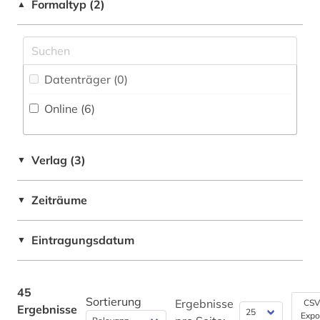
Theater und Tanz (0)
Formaltyp (2)
▲
kultur (3)
Baltikum (11)
Theologie und Religionswissenschaften (1)
kulturwissenschaften (1)
Belarus (13)
Werkstoffwissenschaften und
Fertigungstechnik (0)
kunst (1)
Datenträger (0
)
Bosnien-Herzegowina (14)
Wirtschaftswissenschaften (3)
landeskunde (1)
Online (6
)
Bulgarien (14)
Wissenschaftskunde, Forschung, Hochschul-,
lgbt (1)
Museumswesen (0)
Byzantinisches Reich (1)
Verlag (3)
▼
literatur (1)
China (1)
Zeitungen und Magazine (0)
literaturgeschichte (1)
Zeiträume
▼
Deutschland (4)
makedonien (landschaft) (1)
Deutschland (DDR) (2)
Eintragungsdatum
▼
makroökonomie (1)
Estland (11)
manuskript (1)
Europa (5)
45
Sortierung
Ergebnisse
CSV
Ergebnisse
mathematik (1)
Expo
GUS (11)