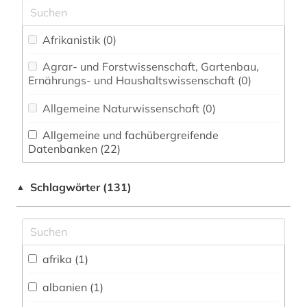
Afrikanistik (0)
Agrar- und Forstwissenschaft, Gartenbau,
Ernährungs- und Haushaltswissenschaft (0)
Allgemeine Naturwissenschaft (0)
Allgemeine und fachübergreifende
Datenbanken (22)
Allgemeine und vergleichende Sprach- und
Schlagwörter (131)
▲
Literaturwissenschaft. Indogermanistik.
Außereuropäische Sprachen und Literaturen (2)
Anglistik. Amerikanistik (0)
afrika (1)
Archäologie (0)
Architektur, Bauingenieur- und
albanien (1)
Vermessungswesen (0)