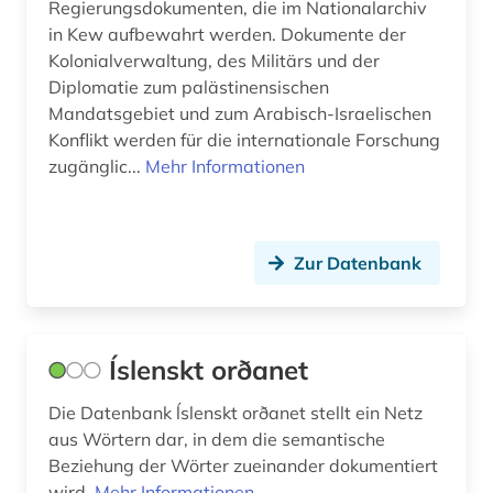
Regierungsdokumenten, die im Nationalarchiv
skaldendichtung (1)
in Kew aufbewahrt werden. Dokumente der
Montenegro (1)
skandinavien (2)
Kolonialverwaltung, des Militärs und der
Niederlande (2)
Diplomatie zum palästinensischen
spanisch (1)
Mandatsgebiet und zum Arabisch-Israelischen
Niedersachsen (1)
Konflikt werden für die internationale Forschung
sprachwissenschaft (3)
zugänglic...
Mehr Informationen
Nordamerika (1)
terminologie (1)
Nordrhein-Westfalen (1)
umgangssprache (1)
Norwegen (6)
Zur Datenbank
unternehmen (1)
Oesterreich (2)
usa (1)
Osmanisches Reich (1)
Íslenskt orðanet
vermögen (1)
Ostasien (1)
Die Datenbank ĺslenskt orðanet stellt ein Netz
volkskunde (1)
aus Wörtern dar, in dem die semantische
Osteuropa (1)
volkszählung (2)
Beziehung der Wörter zueinander dokumentiert
Ostmitteleuropa (1)
wird.
Mehr Informationen