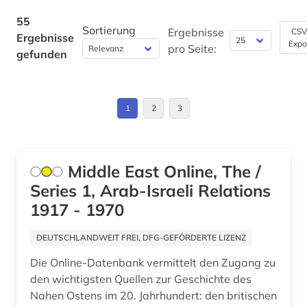
portal (1)
Kroatien (1)
55
Sortierung
portugiesisch (1)
Ergebnisse
CSV
Ergebnisse
Expo
Lettland (2)
pro Seite:
gefunden
privatarchiv (1)
Liechtenstein (1)
quelle (1)
Litauen (1)
1
2
3
reykjavik (2)
Luxemburg (1)
s&ouml (1)
Makedonien (1)
Middle East Online, The /
saga (1)
Series 1, Arab-Israeli Relations
Malta (1)
sagas (1)
1917 - 1970
Mecklenburg-Vorpommern (2)
schriftsprache (1)
DEUTSCHLANDWEIT FREI, DFG-GEFÖRDERTE LIZENZ
Mittelamerika (1)
schweden (3)
Die Online-Datenbank vermittelt den Zugang zu
Moldawien (1)
den wichtigsten Quellen zur Geschichte des
schwedisch (1)
Nahen Ostens im 20. Jahrhundert: den britischen
Monaco (1)