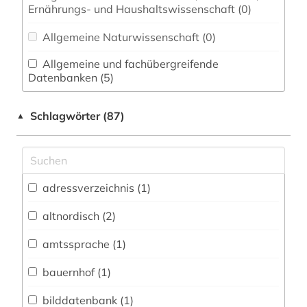
Ernährungs- und Haushaltswissenschaft (0)
Allgemeine Naturwissenschaft (0)
Allgemeine und fachübergreifende
Datenbanken (5)
Allgemeine und vergleichende Sprach- und
Schlagwörter (87)
▲
Literaturwissenschaft. Indogermanistik.
Außereuropäische Sprachen und Literaturen (9)
Anglistik. Amerikanistik (0)
Archäologie (0)
adressverzeichnis (1)
Architektur, Bauingenieur- und
altnordisch (2)
Vermessungswesen (0)
amtssprache (1)
Biologie, Biotechnologie (0)
bauernhof (1)
Buch- und Bibliothekswesen,
Informationswissenschaft (1)
bilddatenbank (1)