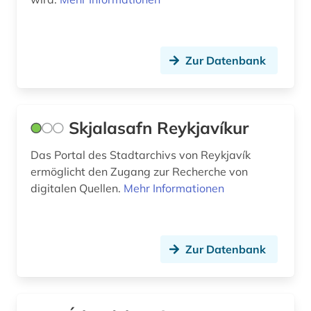
wahl (1)
Palaestina (1)
wohnimmobilien (1)
Polen (2)
Zur Datenbank
wortschöpfung (1)
Portugal (1)
wortverbindung (2)
Rheinland-Pfalz (1)
wörterbuch (2)
Skjalasafn Reykjavíkur
Roemisches Reich (1)
zeitung (1)
Das Portal des Stadtarchivs von Reykjavík
Rumänien (1)
ermöglicht den Zugang zur Recherche von
digitalen Quellen.
Mehr Informationen
Russland, Sowjetunion (1)
Saarland (1)
Zur Datenbank
Schweden (5)
Serbien (1)
Skandinavien (4)