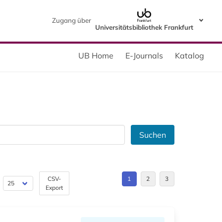
Zugang über
Universitätsbibliothek Frankfurt
UB Home
E-Journals
Katalog
Suchen
CSV-
1
2
3
Export