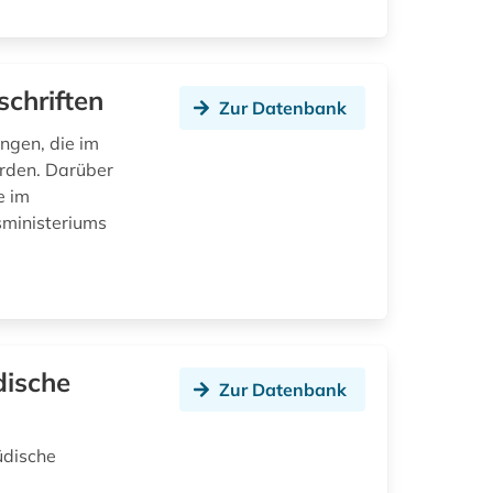
chriften
Zur Datenbank
ngen, die im
erden. Darüber
e im
sministeriums
dische
Zur Datenbank
üdische