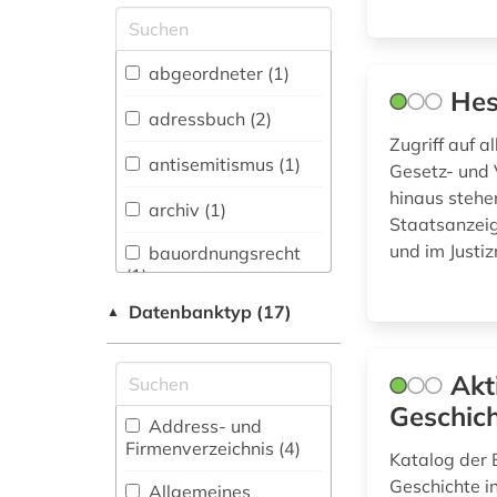
fachübergreifende
Datenbanken (28)
Allgemeine und
abgeordneter (1)
vergleichende Sprach-
Hes
und
adressbuch (2)
Literaturwissenschaft.
Zugriff auf 
Indogermanistik.
antisemitismus (1)
Gesetz- und 
Außereuropäische
hinaus stehe
Sprachen und
archiv (1)
Literaturen (0)
Staatsanzeig
und im Justiz
bauordnungsrecht
Anglistik.
(1)
Amerikanistik (0)
Datenbanktyp (17)
▲
beamtenrecht (2)
Archäologie (0)
behörde (1)
Architektur,
Akt
Bauingenieur- und
Geschic
besoldungsrecht (1)
Vermessungswesen (0)
Address- und
Firmenverzeichnis (4
)
bibliografie (1)
Katalog der 
Biologie,
Geschichte i
Biotechnologie (1)
Allgemeines