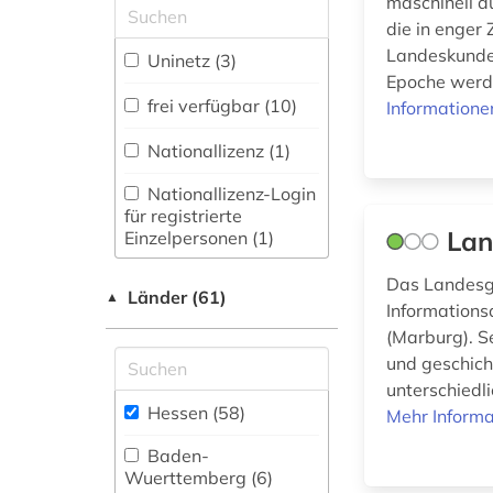
geschichte 1917-
maschinell d
Maschinenbau (0)
1970 (1)
die in enger
Mathematik (0)
Landeskunde 
Uninetz (3)
Epoche werde
geschichtswissenschaft
Medien- und
frei verfügbar (10)
Informatione
(1)
Kommunikationswissenschaften,
Kommunikationsdesign (0)
Nationallizenz (1)
gesetz (1)
Medizin (0)
Nationallizenz-Login
gesetzgebung (1)
für registrierte
Militärwissenschaft
Lan
Einzelpersonen (1)
giessen (1)
(0)
Das Landesge
gießen (2)
Musikwissenschaft
Länder (61)
▲
Informations
(0)
gymnasium (1)
(Marburg). Se
Natur- und
und geschich
Umweltschutz (0)
handschrift (2)
unterschiedl
Hessen (58)
Mehr Informa
Pädagogik (1)
hauptschule (1)
Baden-
Philosophie (0)
hessen (25)
Wuerttemberg (6)