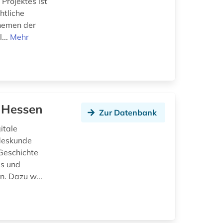
Projektes ist
htliche
Themen der
...
Mehr
 Hessen
Zur Datenbank
itale
ndeskunde
 Geschichte
is und
n. Dazu w...