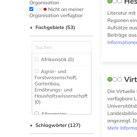
Hes
Organisation
Nicht an meiner
Literatur mi
Organisation verfügbar
Regionen ein
Fachgebiete (53)
Aufsätze aus
▲
Beiträge aus
Informatione
Afrikanistik (0)
Agrar- und
Forstwissenschaft,
Vir
Gartenbau,
Ernährungs- und
Die Virtuelle
Haushaltswissenschaft
verfügbare L
(0)
Universitäts
Landesbibliog
Allgemeine
Naturwissenschaft (1)
angezeigt. Di
Schlagwörter (127)
▲
Mehr Informa
Allgemeine und