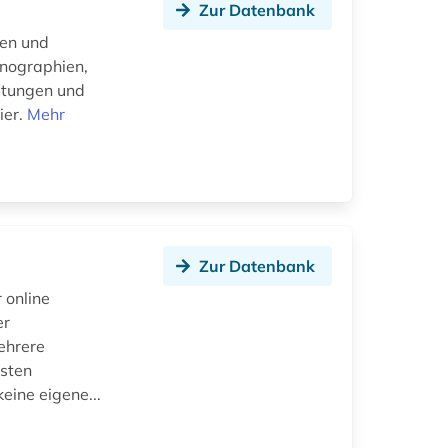
Zur Datenbank
ten und
onographien,
itungen und
ier.
Mehr
Zur Datenbank
 online
er
ehrere
isten
eine eigene...