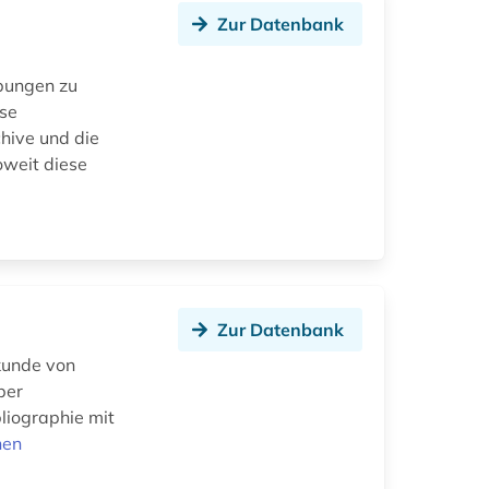
Zur Datenbank
bungen zu
ise
hive und die
oweit diese
Zur Datenbank
kunde von
per
liographie mit
nen