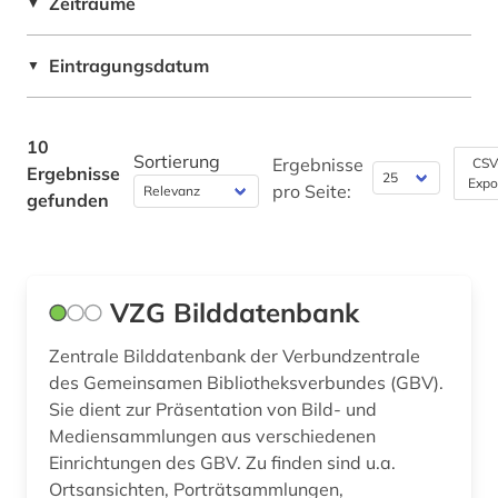
Zeiträume
▼
Rheinland-Pfalz (2)
recht (1)
Maschinenbau (0)
Eintragungsdatum
▼
Saarland (1)
Mathematik (0)
rechtssammlung (1)
Sachsen (2)
Medien- und Kommunikationswissenschaften,
regionalbibliografie (2)
10
Kommunikationsdesign (0)
Sachsen-Anhalt (3)
Sortierung
Ergebnisse
CSV
Ergebnisse
religion (1)
Expo
pro Seite:
Medizin (0)
gefunden
Schleswig-Holstein (3)
rezension (1)
Militärwissenschaft (0)
Thueringen (3)
sport (1)
Musikwissenschaft (0)
VZG Bilddatenbank
staatsrecht (1)
Natur- und Umweltschutz (0)
Zentrale Bilddatenbank der Verbundzentrale
verfassungsrecht (1)
Pädagogik (0)
des Gemeinsamen Bibliotheksverbundes (GBV).
verwaltung (1)
Sie dient zur Präsentation von Bild- und
Philosophie (0)
Mediensammlungen aus verschiedenen
wirtschaft (1)
Einrichtungen des GBV. Zu finden sind u.a.
Physik (0)
Ortsansichten, Porträtsammlungen,
zeitgeschichte &amp;lt;fach&amp;gt; (1)