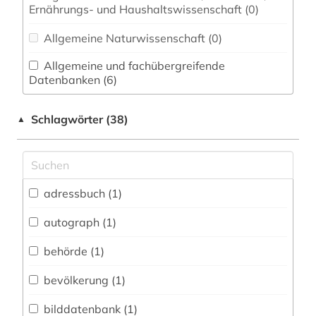
Ernährungs- und Haushaltswissenschaft (0)
Allgemeine Naturwissenschaft (0)
Allgemeine und fachübergreifende
Datenbanken (6)
Allgemeine und vergleichende Sprach- und
Schlagwörter (38)
▲
Literaturwissenschaft. Indogermanistik.
Außereuropäische Sprachen und Literaturen (0)
Anglistik. Amerikanistik (0)
adressbuch (1)
Archäologie (0)
Architektur, Bauingenieur- und
autograph (1)
Vermessungswesen (0)
behörde (1)
Biologie, Biotechnologie (0)
bevölkerung (1)
Buch- und Bibliothekswesen,
Informationswissenschaft (1)
bilddatenbank (1)