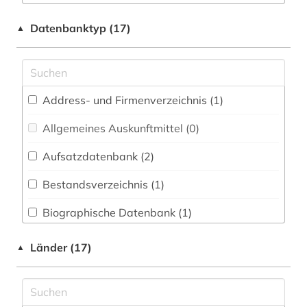
Chemie und Pharmazie (0)
botanik (1)
Datenbanktyp (17)
▲
Darstellende Kunst (0)
bremen (5)
Elektrotechnik, Elektronik, Nachrichtentechnik
bremische evangelische kirche (1)
(0)
Address- und Firmenverzeichnis (1
)
bürgerschaft (1)
Energietechnik (0)
Allgemeines Auskunftmittel (0
)
gemeinsamer bibliotheksverbund (1)
Ethnologie (0)
Aufsatzdatenbank (2
)
geographie (1)
Film und Medien (0)
Bestandsverzeichnis (1
)
geschichte (2)
Geographie (0)
Biographische Datenbank (1
)
geschichtswissenschaft (1)
Geowissenschaften (0)
Buchhandelsverzeichnis (0
)
handschriftenkunde (1)
Länder (17)
▲
Germanistik. Niederlandistik. Skandinavistik
(0)
Disziplinäre Forschungsdatenrepositorien (0
)
interpellation (1)
Geschichte (3)
Disziplinäre Repositorien (0
)
inventare (1)