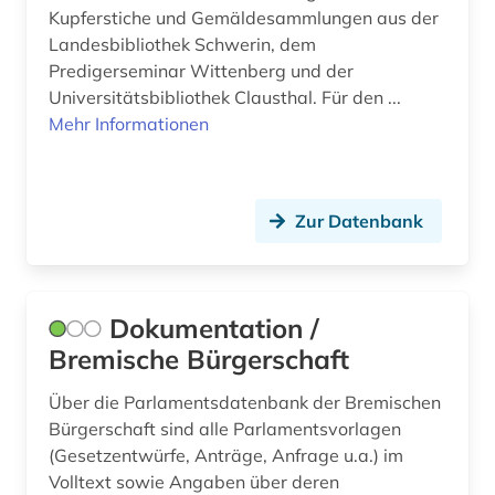
Kupferstiche und Gemäldesammlungen aus der
Politologie (3)
Landesbibliothek Schwerin, dem
Psychologie (0)
Predigerseminar Wittenberg und der
Universitätsbibliothek Clausthal. Für den ...
Rechtswissenschaft (2)
Mehr Informationen
Romanistik (0)
Slavistik (0)
Zur Datenbank
Soziologie (0)
Sport (0)
Dokumentation /
Technik (0)
Bremische Bürgerschaft
Theater und Tanz (0)
Über die Parlamentsdatenbank der Bremischen
Theologie und Religionswissenschaften (1)
Bürgerschaft sind alle Parlamentsvorlagen
(Gesetzentwürfe, Anträge, Anfrage u.a.) im
Werkstoffwissenschaften und
Volltext sowie Angaben über deren
Fertigungstechnik (0)