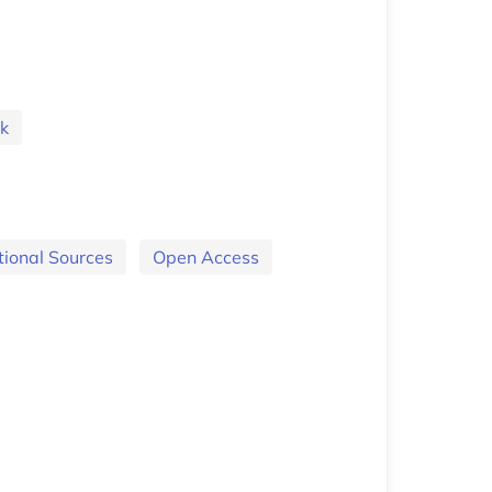
k
tional Sources
Open Access