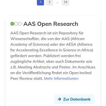
1
2
…
14
bauphysik (1)
Ukraine (1)
bauplanungsrecht (1)
AAS Open Research
baurecht (2)
bauschaden (1)
AAS Open Research ist ein Repository für
Wissenschaftler, die von der AAS (African
baustoff (3)
Academy of Sciences) oder der AESA (Alliance
for Accelerating Excellence in Science in Africa)
bautechnik (2)
gefördert werden. Publiziert werden frei
zugängliche Artikel, aber auch Dokumente wie
bauwesen (2)
z.B. Meeting Abstracts und Poster. Im Anschluss
bauwirtschaft (1)
an die Veröffentlichung findet ein Open Invited
Peer Review statt.
Mehr Informationen
bauökologie (3)
bayern (4)
Zur Datenbank
bedrohte pflanzen (2)