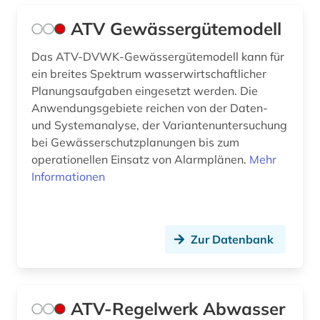
grenzwert (2)
ATV Gewässergütemodell
grundwasser (2)
Das ATV-DVWK-Gewässergütemodell kann für
ein breites Spektrum wasserwirtschaftlicher
grundwasserverschmutzung (1)
Planungsaufgaben eingesetzt werden. Die
handel (3)
Anwendungsgebiete reichen von der Daten-
und Systemanalyse, der Variantenuntersuchung
haustechnik (1)
bei Gewässerschutzplanungen bis zum
operationellen Einsatz von Alarmplänen.
Mehr
heilpflanzen (1)
Informationen
heimatkunde (1)
hersteller (1)
Zur Datenbank
holz (2)
holzbearbeitung (1)
ATV-Regelwerk Abwasser
holzhandel (1)