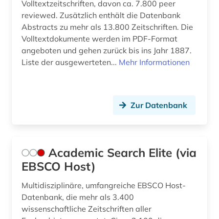
Volltextzeitschriften, davon ca. 7.800 peer
bildungspolitik (1)
reviewed. Zusätzlich enthält die Datenbank
Abstracts zu mehr als 13.800 Zeitschriften. Die
bildungstheorie (1)
Volltextdokumente werden im PDF-Format
binnengewässer (1)
angeboten und gehen zurück bis ins Jahr 1887.
Liste der ausgewerteten...
Mehr Informationen
biochemie (2)
biodiversität (4)
Zur Datenbank
bioenergie (1)
biogeographie (1)
Academic Search Elite (via
bioingenieurwesen (1)
EBSCO Host)
biologie (6)
Multidisziplinäre, umfangreiche EBSCO Host-
biologische arbeitsstoffe (1)
Datenbank, die mehr als 3.400
wissenschaftliche Zeitschriften aller
biomasse (1)