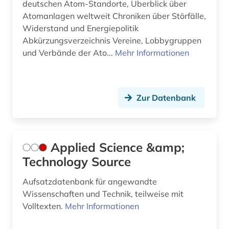
deutschen Atom-Standorte, Überblick über
fischereiwesen (1)
Atomanlagen weltweit Chroniken über Störfälle,
flussgebiet (1)
Widerstand und Energiepolitik
Abkürzungsverzeichnis Vereine, Lobbygruppen
forschung (2)
und Verbände der Ato...
Mehr Informationen
forschungsprojekt (2)
forschungsprojekte (1)
Zur Datenbank
forschungsschiff (1)
forstgeschichte (1)
Applied Science &amp;
forstwirtschaft (5)
Technology Source
forstwissenschaft (3)
Aufsatzdatenbank für angewandte
foto (1)
Wissenschaften und Technik, teilweise mit
Volltexten.
Mehr Informationen
freie plattform (1)