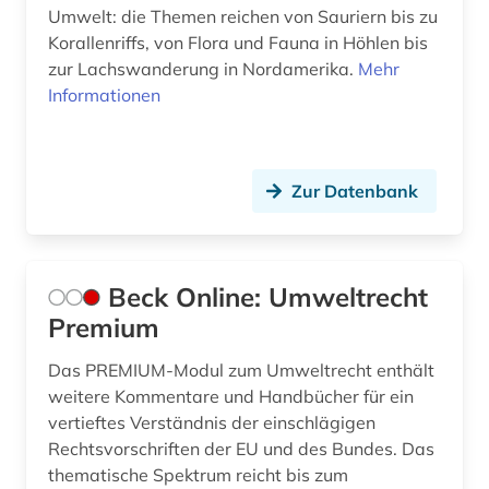
Umwelt: die Themen reichen von Sauriern bis zu
internationales öffentliches recht (1)
Korallenriffs, von Flora und Fauna in Höhlen bis
zur Lachswanderung in Nordamerika.
Mehr
interview (1)
Informationen
islam (1)
island (1)
Zur Datenbank
jahrbuch (1)
karibischer raum (1)
Beck Online: Umweltrecht
karte (1)
Premium
katastrophen (1)
Das PREMIUM-Modul zum Umweltrecht enthält
katastrophenschutz (1)
weitere Kommentare und Handbücher für ein
vertieftes Verständnis der einschlägigen
kernenergie (1)
Rechtsvorschriften der EU und des Bundes. Das
thematische Spektrum reicht bis zum
kernenergiewirtschaft (1)