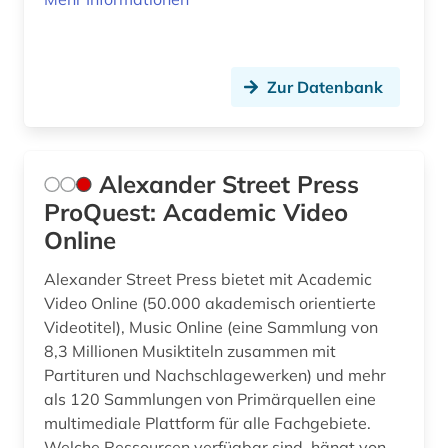
energiemanagement (1)
energiepolitik (1)
Zur Datenbank
energieversorgung (1)
energiewirtschaftsrecht (1)
Alexander Street Press
englisch (2)
ProQuest: Academic Video
Online
entomologie (1)
Alexander Street Press bietet mit Academic
entwicklung (3)
Video Online (50.000 akademisch orientierte
entwicklungshilfe (1)
Videotitel), Music Online (eine Sammlung von
8,3 Millionen Musiktiteln zusammen mit
entwicklungsländer (3)
Partituren und Nachschlagewerken) und mehr
als 120 Sammlungen von Primärquellen eine
entwicklungspolitik (4)
multimediale Plattform für alle Fachgebiete.
Welche Ressourcen verfügbar sind, hängt von