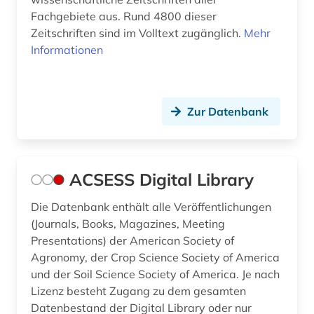
Fachgebiete aus. Rund 4800 dieser
bodenökologie (1)
Zeitschriften sind im Volltext zugänglich.
Mehr
botanik (2)
Informationen
brandenburg (1)
brandschutz (1)
Zur Datenbank
buchbestand (1)
building information modeling (1)
ACSESS Digital Library
bücher (1)
Die Datenbank enthält alle Veröffentlichungen
cd-rom (1)
(Journals, Books, Magazines, Meeting
Presentations) der American Society of
chemie (51)
Agronomy, der Crop Science Society of America
und der Soil Science Society of America. Je nach
chemikalie (1)
Lizenz besteht Zugang zu dem gesamten
chemikalien (2)
Datenbestand der Digital Library oder nur