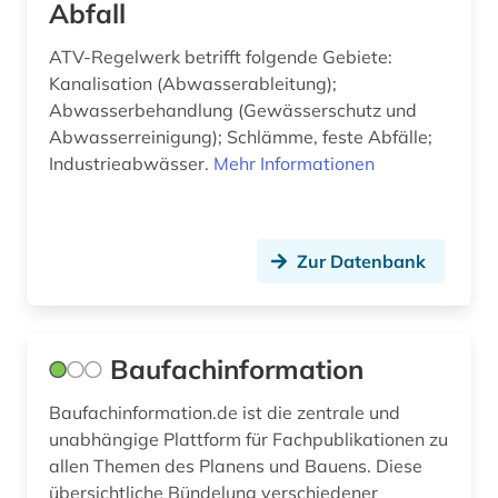
Abfall
holzproduktion (2)
ATV-Regelwerk betrifft folgende Gebiete:
hydrochemie (1)
Kanalisation (Abwasserableitung);
Abwasserbehandlung (Gewässerschutz und
hydrogeologie (2)
Abwasserreinigung); Schlämme, feste Abfälle;
Industrieabwässer.
Mehr Informationen
hydrologie (5)
händler (1)
iea (1)
Zur Datenbank
immissionsschutzgesetz (1)
immissionsschutzrecht (1)
Baufachinformation
immunologie (1)
Baufachinformation.de ist die zentrale und
unabhängige Plattform für Fachpublikationen zu
informatik (3)
allen Themen des Planens und Bauens. Diese
ingenieurbau (1)
übersichtliche Bündelung verschiedener