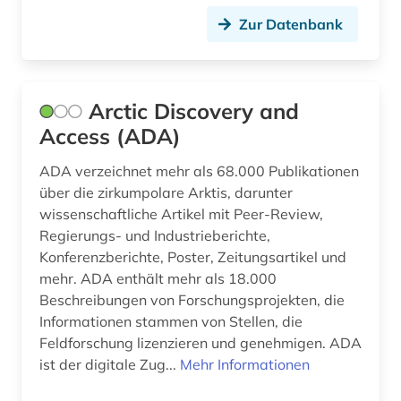
geomechanik (1)
Zur Datenbank
geophysik (1)
geowissenschaften (7)
Arctic Discovery and
geschichte (7)
Access (ADA)
geschützte natur (1)
ADA verzeichnet mehr als 68.000 Publikationen
über die zirkumpolare Arktis, darunter
gesellschaft (1)
wissenschaftliche Artikel mit Peer-Review,
Regierungs- und Industrieberichte,
gesetz (1)
Konferenzberichte, Poster, Zeitungsartikel und
gesetzgebung (1)
mehr. ADA enthält mehr als 18.000
Beschreibungen von Forschungsprojekten, die
gesundheit (5)
Informationen stammen von Stellen, die
Feldforschung lizenzieren und genehmigen. ADA
gesundheitsindikator (2)
ist der digitale Zug...
Mehr Informationen
gesundheitspolitik (1)