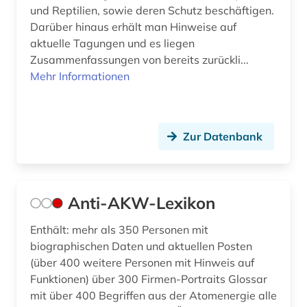
festkörperforschung (1)
und Reptilien, sowie deren Schutz beschäftigen.
Darüber hinaus erhält man Hinweise auf
feuchtgebiete (1)
aktuelle Tagungen und es liegen
Zusammenfassungen von bereits zurückli...
fid ost-, ostmittel- und südosteuropa (1)
Mehr Informationen
fid sozial- und kulturanthropologie (1)
film (1)
Zur Datenbank
finanzen (1)
finanzwirtschaft (3)
Anti-AKW-Lexikon
finnland (1)
firmenverzeichnis (1)
Enthält: mehr als 350 Personen mit
biographischen Daten und aktuellen Posten
fische (1)
(über 400 weitere Personen mit Hinweis auf
Funktionen) über 300 Firmen-Portraits Glossar
fischerei (2)
mit über 400 Begriffen aus der Atomenergie alle