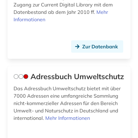
Zugang zur Current Digital Library mit dem
chemische industrie (2)
Datenbestand ab dem Jahr 2010 ff.
Mehr
Informationen
chemische stoffe (1)
china (2)
Zur Datenbank
climate change (1)
corporate social responsibility (1)
data science (1)
Adressbuch Umweltschutz
daten (1)
Das Adressbuch Umweltschutz bietet mit über
7000 Adressen eine umfangreiche Sammlung
datensammlung (6)
nicht-kommerzieller Adressen für den Bereich
demographie (4)
Umwelt- und Naturschutz in Deutschland und
international.
Mehr Informationen
demokratische bildung (1)
denkmalpflege (2)