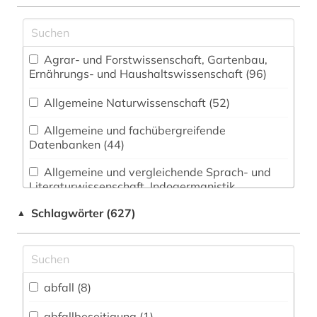
Agrar- und Forstwissenschaft, Gartenbau,
Ernährungs- und Haushaltswissenschaft (96)
Allgemeine Naturwissenschaft (52)
Allgemeine und fachübergreifende
Datenbanken (44)
Allgemeine und vergleichende Sprach- und
Literaturwissenschaft. Indogermanistik.
Außereuropäische Sprachen und Literaturen (14)
Schlagwörter (627)
▲
Anglistik. Amerikanistik (9)
Archäologie (4)
Architektur, Bauingenieur- und
abfall (8)
Vermessungswesen (51)
abfallbeseitigung (1)