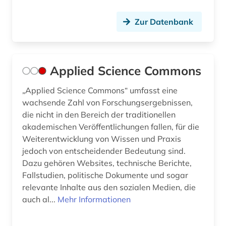
freizeit (1)
Zur Datenbank
friedenserziehung (1)
friedenspolitik (1)
Applied Science Commons
futtermittel (1)
garn (1)
„Applied Science Commons“ umfasst eine
wachsende Zahl von Forschungsergebnissen,
gartenbau (1)
die nicht in den Bereich der traditionellen
akademischen Veröffentlichungen fallen, für die
gefahrenkenngröße (1)
Weiterentwicklung von Wissen und Praxis
jedoch von entscheidender Bedeutung sind.
gefahrgut (3)
Dazu gehören Websites, technische Berichte,
gefahrgutbeförderungsrecht (3)
Fallstudien, politische Dokumente und sogar
relevante Inhalte aus den sozialen Medien, die
gefahrstoff (6)
auch al...
Mehr Informationen
gefahrstoffe (2)