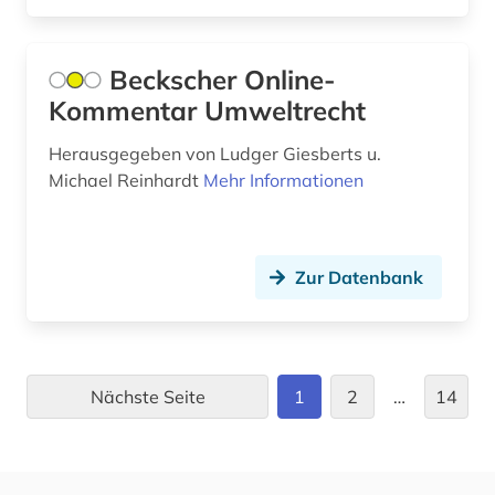
klimawandel (6)
Beckscher Online-
klimawissenschaft (1)
Kommentar Umweltrecht
klimaänderung (26)
Herausgegeben von Ludger Giesberts u.
komitet gosudarstvennoj bezopasnosti (1)
Michael Reinhardt
Mehr Informationen
kommentar (2)
kommunikationswissenschaft (1)
Zur Datenbank
konfektion (1)
konflikt (1)
Nächste Seite
1
2
…
14
kreislaufwirtschaft (1)
kultur (2)