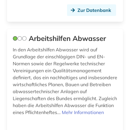
gefährlicher arbeitsstoff (1)
Zur Datenbank
geisteswissenschaften (8)
generative ki (1)
Arbeitshilfen Abwasser
genetik (1)
In den Arbeitshilfen Abwasser wird auf
genetische ressourcen (1)
Grundlage der einschlägigen DIN- und EN-
Normen sowie der Regelwerke technischer
gentechnologie (1)
Vereinigungen ein Qualitätsmanagement
geochemie (1)
definiert, das ein nachhaltiges und insbesondere
wirtschaftliches Planen, Bauen und Betreiben
geodynamik (1)
abwassertechnischer Anlagen auf
Liegenschaften des Bundes ermöglicht. Zugleich
geodäsie (1)
haben die Arbeitshilfen Abwasser die Funktion
geographie (2)
eines Pflichtenheftes...
Mehr Informationen
geologie (2)