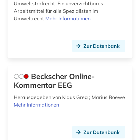
Umweltstrafrecht. Ein unverzichtbares
Arbeitsmittel für alle Spezialisten im
kernkraftwerk (1)
Umweltrecht
Mehr Informationen
kernphysik (1)
kerntechnik (1)
Zur Datenbank
klima (9)
klimaforschung (1)
Beckscher Online-
klimageschichte (1)
Kommentar EEG
klimakrise (1)
Herausgegeben von Klaus Greg ; Marius Boewe
klimapolitik (1)
Mehr Informationen
klimaschutz (5)
klimatologie (6)
Zur Datenbank
klimaveränderung (1)