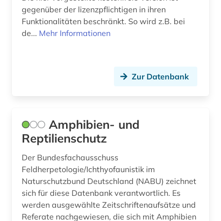
ethnologie (1)
gegenüber der lizenzpflichtigen in ihren
Funktionalitäten beschränkt. So wird z.B. bei
europa (7)
de...
Mehr Informationen
europäische union (4)
eutrophierung (1)
Zur Datenbank
evaluation (1)
evolutionsbiologie (1)
Amphibien- und
expedition (1)
Reptilienschutz
facilitymanagement (1)
Der Bundesfachausschuss
fahrzeugtechnik (1)
Feldherpetologie/Ichthyofaunistik im
Naturschutzbund Deutschland (NABU) zeichnet
fallstudie (1)
sich für diese Datenbank verantwortlich. Es
fernerkundung (2)
werden ausgewählte Zeitschriftenaufsätze und
Referate nachgewiesen, die sich mit Amphibien