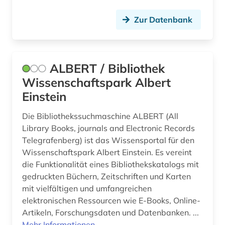
elektronische zeitschrift (3)
Zur Datenbank
elektronisches buch (14)
emission (1)
ALBERT / Bibliothek
emissionen (1)
Wissenschaftspark Albert
Einstein
emissionshandel (1)
Die Bibliothekssuchmaschine ALBERT (All
energie (7)
Library Books, journals and Electronic Records
Telegrafenberg) ist das Wissensportal für den
energiebewusstes bauen (4)
Wissenschaftspark Albert Einstein. Es vereint
energieeffizienz (1)
die Funktionalität eines Bibliothekskatalogs mit
gedruckten Büchern, Zeitschriften und Karten
energieeinsparung (2)
mit vielfältigen und umfangreichen
elektronischen Ressourcen wie E-Books, Online-
energieerzeugung (2)
Artikeln, Forschungsdaten und Datenbanken. ...
energieforschung (1)
Mehr Informationen