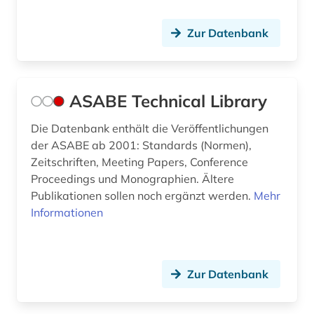
gesundheitsschutz (1)
Zur Datenbank
gesundheitswesen (3)
gesundheitswissenschaften (2)
ASABE Technical Library
gewässerschutz (2)
Die Datenbank enthält die Veröffentlichungen
gewässerökologie (1)
der ASABE ab 2001: Standards (Normen),
glaziologie (1)
Zeitschriften, Meeting Papers, Conference
Proceedings und Monographien. Ältere
global studies (2)
Publikationen sollen noch ergänzt werden.
Mehr
Informationen
globaler süden (1)
globalisierung (3)
graue literatur (1)
Zur Datenbank
grenzflächen (1)