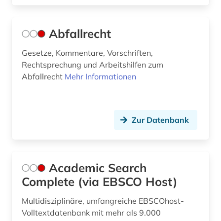
bedrohte tiere (2)
belarus (2)
Abfallrecht
betrieb umweltschutz (1)
Gesetze, Kommentare, Vorschriften,
Rechtsprechung und Arbeitshilfen zum
bevölkerungsstatistik (1)
Abfallrecht
Mehr Informationen
bewässerung (1)
bibliografie (12)
Zur Datenbank
bibliographie (3)
bibliotheksbestand (1)
Academic Search
bibliothekskatalog plus (1)
Complete (via EBSCO Host)
bildung (3)
Multidisziplinäre, umfangreiche EBSCOhost-
bildungsinvestition (1)
Volltextdatenbank mit mehr als 9.000