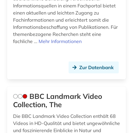
Informationsquellen in einem Fachportal bietet
ingenieurswesen (1)
einen aktuellen und leichten Zugang zu
Fachinformationen und erleichtert somit die
ingenieurwissenschaften (6)
Informationsbeschaffung von Publikationen. Für
inhaltsverzeichnis (1)
themenbezogene Recherchen steht eine
fachliche ...
Mehr Informationen
innovation (1)
institution (1)
Zur Datenbank
interkulturelle erziehung (1)
internationale kooperation (1)
internationale politik (1)
BBC Landmark Video
Collection, The
internationaler kreditmarkt (2)
Die BBC Landmark Video Collection enthält 68
internationales arbeitsrecht (1)
Videos in HD-Qualität und bietet ungewöhnliche
und faszinierende Einblicke in Natur und
internationales handelsrecht (1)