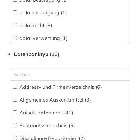
Biologie, Biotechnologie (106)
abfallentsorgung (1)
Buch- und Bibliothekswesen,
Informationswissenschaft (7)
abfallrecht (3)
Chemie und Pharmazie (61)
abfallverwertung (1)
Elektrotechnik, Elektronik, Nachrichtentechnik
abfallwirtschaft (6)
Datenbanktyp (13)
▲
(33)
abholzung (1)
Energietechnik (81)
abrüstung (1)
Ethnologie (12)
Address- und Firmenverzeichnis (6
)
abwasser (7)
Geographie (67)
Allgemeines Auskunftmittel (3
)
abwassertechnik (2)
Geowissenschaften (76)
Aufsatzdatenbank (42
)
abwassertechnologie (1)
Germanistik. Niederlandistik. Skandinavistik
(10)
Bestandsverzeichnis (5
)
adressbuch (1)
Geschichte (17)
Disziplinäre Repositorien (2
)