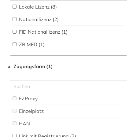
amerika (1)
Lokale Lizenz (8)
Militärwissenschaft (2)
amphibien (1)
Nationallizenz (2)
Musikwissenschaft (8)
angewandte wissenschaften (1)
FID Nationallizenz (1)
Natur- und Umweltschutz (335)
anlagentechnik (1)
ZB MED (1)
Pädagogik (26)
anpassung (1)
Philosophie (17)
anthropogene klimaänderung (1)
Zugangsform (1)
▲
Physik (35)
anthropozän (2)
Politologie (39)
aquakultur (2)
Psychologie (19)
EZProxy
aquatisches ökosystem (2)
Rechtswissenschaft (50)
Einzelplatz
arbeit (3)
Romanistik (5)
HAN
arbeitsmedizin (4)
Slavistik (7)
Link mit Registrierung (3)