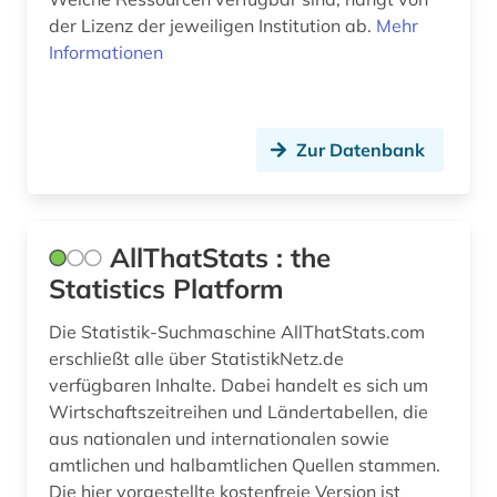
enyzklopädie (1)
der Lizenz der jeweiligen Institution ab.
Mehr
enzyklopädie (2)
Informationen
epidemie (1)
erderwärmung (1)
Zur Datenbank
erneuerbare energien (3)
ernährung (2)
AllThatStats : the
ernährungswissenschaft (2)
Statistics Platform
erwärmung &lt;meteorologie&gt; (1)
Die Statistik-Suchmaschine AllThatStats.com
erschließt alle über StatistikNetz.de
eskimo (1)
verfügbaren Inhalte. Dabei handelt es sich um
essay (1)
Wirtschaftszeitreihen und Ländertabellen, die
aus nationalen und internationalen sowie
eth zürich (1)
amtlichen und halbamtlichen Quellen stammen.
Die hier vorgestellte kostenfreie Version ist