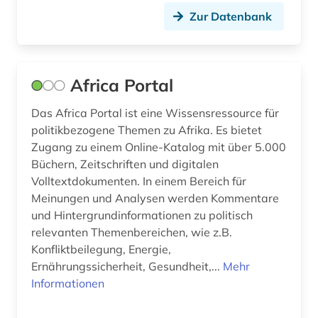
Zur Datenbank
deponie (1)
deutsch (2)
deutschland (11)
Africa Portal
dienstleister (1)
Das Africa Portal ist eine Wissensressource für
politikbezogene Themen zu Afrika. Es bietet
dienstleistung (3)
Zugang zu einem Online-Katalog mit über 5.000
Büchern, Zeitschriften und digitalen
discovery service (1)
Volltextdokumenten. In einem Bereich für
discovery system (1)
Meinungen und Analysen werden Kommentare
und Hintergrundinformationen zu politisch
dokumentenserver (1)
relevanten Themenbereichen, wie z.B.
Konfliktbeilegung, Energie,
düngemittel (1)
Ernährungssicherheit, Gesundheit,...
Mehr
Informationen
e-learning (1)
ejournals (1)