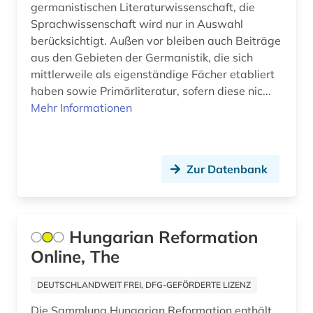
Moldawien (6)
germanistischen Literaturwissenschaft, die
anthologie (9)
Sprachwissenschaft wird nur in Auswahl
Monaco (1)
berücksichtigt. Außen vor bleiben auch Beiträge
anthropogeographie (1)
aus den Gebieten der Germanistik, die sich
Montenegro (8)
anthropologie (11)
mittlerweile als eigenständige Fächer etabliert
Niederlande (12)
haben sowie Primärliteratur, sofern diese nic...
anthropologische linguistik (1)
Mehr Informationen
Niedersachsen (4)
anthroposophie (1)
Nordamerika (6)
anthroposophische medizin (1)
Zur Datenbank
Nordrhein-Westfalen (5)
anthropozän (1)
Norwegen (29)
antijüdische propaganda (1)
Oesterreich (30)
Hungarian Reformation
antike (6)
Online, The
Osmanisches Reich (5)
antike religionen (1)
DEUTSCHLANDWEIT FREI, DFG-GEFÖRDERTE LIZENZ
Ostasien (3)
antiquariat (2)
Die Sammlung Hungarian Reformation enthält