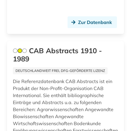
biblische archäologie (1)
bildarchiv (1)
Zur Datenbank
bilddatenbank (2)
bildnismalerei (1)
CAB Abstracts 1910 -
bildstock (1)
1989
bildung (8)
DEUTSCHLANDWEIT FREI, DFG-GEFÖRDERTE LIZENZ
bildung in der sozialarbeit (1)
Die Referenzdatenbank CAB Abstracts ist ein
Produkt der Non-Profit-Organisation CAB
bildungsforschung (6)
International. Sie enthält bibliographische
Einträge und Abstracts u.a. zu folgenden
bildungsgeschichte (2)
Bereichen: Agrarwissenschaften Angewandte
Biowissenschaften Angewandte
bildungspolitik (1)
Wirtschaftswissenschaften Bodenkunde
bildungstheorie (1)
Ernährungswissenschaften Forstwissenschaften