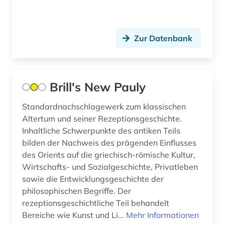
betriebswirtschaft (5)
betriebswirtschaftslehre (14)
Zur Datenbank
bewegungswissenschaft (1)
bibel (6)
Brill's New Pauly
bibel. deuteronomium (1)
Standardnachschlagewerk zum klassischen
bibelausgabe (1)
Altertum und seiner Rezeptionsgeschichte.
Inhaltliche Schwerpunkte des antiken Teils
bibelhandschrift (1)
bilden der Nachweis des prägenden Einflusses
des Orients auf die griechisch-römische Kultur,
bibelkommentar (1)
Wirtschafts- und Sozialgeschichte, Privatleben
bibelwissenschaft (4)
sowie die Entwicklungsgeschichte der
philosophischen Begriffe. Der
bibliografie (330)
rezeptionsgeschichtliche Teil behandelt
Bereiche wie Kunst und Li...
Mehr Informationen
bibliografie 1907-2005 (1)