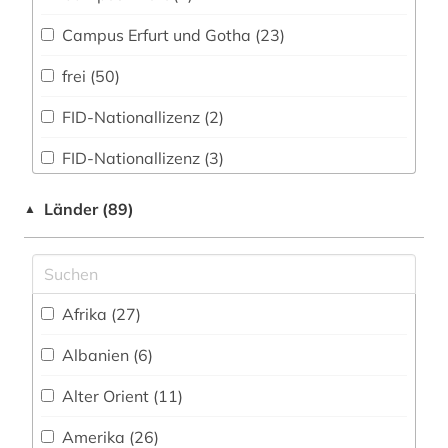
altenhilfe (1)
Campus Erfurt und Gotha (23)
altenpflege (2)
frei (50)
alter (1)
FID-Nationallizenz (2)
alter druck (1)
FID-Nationallizenz (3)
alter orient (3)
frei verfügbar (204)
alternativbewegung (1)
Länder (89)
▲
Nationallizenz (30)
alternative (3)
Nationallizenz-Login für registrierte
alternative medizin (2)
Einzelpersonen (24)
Afrika (27)
alterssoziologie (1)
Albanien (6)
altertum (6)
Alter Orient (11)
altertumswissenschaft (13)
Amerika (26)