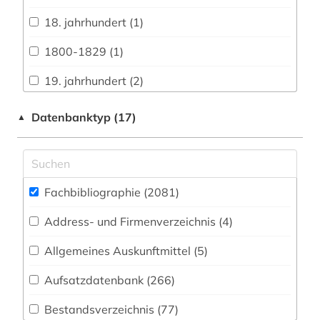
Biologie, Biotechnologie (191)
18. jahrhundert (1)
Buch- und Bibliothekswesen,
1800-1829 (1)
Informationswissenschaft (95)
19. jahrhundert (2)
Chemie und Pharmazie (137)
1980-1989 (1)
Datenbanktyp (17)
▲
Elektrotechnik, Elektronik, Nachrichtentechnik
(58)
abbildung (1)
Energietechnik (51)
abfallwirtschaft (1)
Ethnologie (83)
Fachbibliographie (2081
)
abfluss (1)
Geographie (86)
Address- und Firmenverzeichnis (4
)
abkürzung (1)
Geowissenschaften (75)
Allgemeines Auskunftmittel (5
)
abraum (1)
Germanistik. Niederlandistik. Skandinavistik
Aufsatzdatenbank (266
)
abschlussarbeiten (1)
(155)
Bestandsverzeichnis (77
)
abwasser (2)