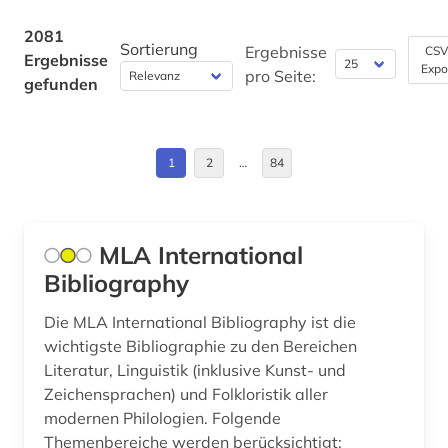
aluminium (1)
Bulgarien (8)
2081
Sortierung
aluminiumbearbeitung (1)
Ergebnisse
CSV
Ergebnisse
Expo
Byzantinisches Reich (4)
pro Seite:
gefunden
aluminiumproduktion (1)
China (2)
american anthropological association (1)
Daenemark (10)
1
2
…
84
american library association (1)
Deutschland (141)
amerika (6)
Deutschland (DDR) (8)
MLA International
amerika unabhängigkeitskrieg (1)
Bibliography
Estland (6)
amerikanische literatur (1)
Europa (62)
Die MLA International Bibliography ist die
amerikanisches judentum (1)
wichtigste Bibliographie zu den Bereichen
Finnland (9)
Literatur, Linguistik (inklusive Kunst- und
amerikanistik (5)
Zeichensprachen) und Folkloristik aller
Frankreich (27)
modernen Philologien. Folgende
ammoniten (1)
Themenbereiche werden berücksichtigt:
GUS (8)