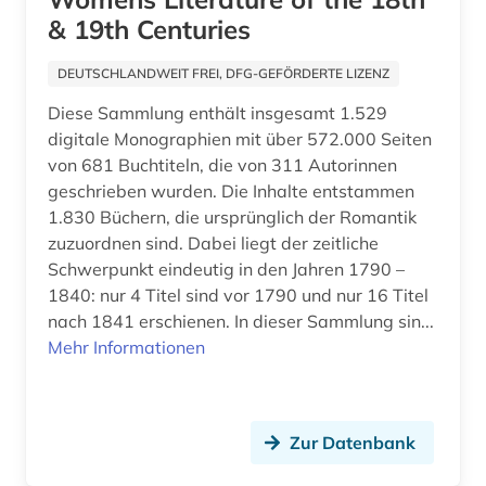
behindertenarbeit (1)
& 19th Centuries
behindertenpädagogik (1)
DEUTSCHLANDWEIT FREI, DFG-GEFÖRDERTE LIZENZ
behinderung (1)
Diese Sammlung enthält insgesamt 1.529
digitale Monographien mit über 572.000 Seiten
bekämpfung (1)
von 681 Buchtiteln, die von 311 Autorinnen
geschrieben wurden. Die Inhalte entstammen
belgien (4)
1.830 Büchern, die ursprünglich der Romantik
belletristik (2)
zuzuordnen sind. Dabei liegt der zeitliche
Schwerpunkt eindeutig in den Jahren 1790 –
benedictus de spinoza (1)
1840: nur 4 Titel sind vor 1790 und nur 16 Titel
nach 1841 erschienen. In dieser Sammlung sin...
benedikt (1)
Mehr Informationen
benelux (1)
benin (1)
Zur Datenbank
beobachtungsstudie (1)