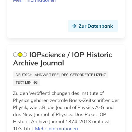
Mehr Informationen
bibliographische quellen (1)
bibliographische zeitschrift (1)
Zur Datenbank
bibliograpie (1)
bibliometrie (2)
IOPscience / IOP Historic
bibliothek (8)
Archive Journal
bibliotheksgeschichte (1)
DEUTSCHLANDWEIT FREI, DFG-GEFÖRDERTE LIZENZ
bibliotheksgeschichte (1)
TEXT MINING
bibliothekskataloge (1)
Zu den Veröffentlichungen des Institute of
Physics gehören zentrale Basis-Zeitschriften der
bibliotheksrecht (1)
Physik, wie z.B. die Journal of Physics A-G und
das New Journal of Physics. Das Paket IOP
bibliothekswesen (7)
Historic Archive Journal 1874-2013 umfasst
103 Titel.
Mehr Informationen
bibliothekswissenschaft (7)