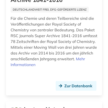
asienwissenschaften (4)
DEUTSCHLANDWEIT FREI, DFG-GEFÖRDERTE LIZENZ
Für die Chemie und deren Teilbereiche sind die
assisi (1)
Veröffentlichungen der Royal Society of
astronomie (4)
Chemistry von zentraler Bedeutung. Das Paket
RSC Journals Super Archive 1841-2016 umfasst
astrophysik (3)
78 Zeitschriften der Royal Society of Chemistry.
Mittels einer Moving Wall von drei Jahren wurde
atlas (1)
das Archiv von 2014 bis 2016 um den jährlich
atomphysik (1)
anschließenden Jahrgang erweitert.
Mehr
Informationen
audio recordings (1)
audiotechnik (1)
Zur Datenbank
audiovisuelle medien (1)
audiovisuelles medium (1)
aufbereitung (1)