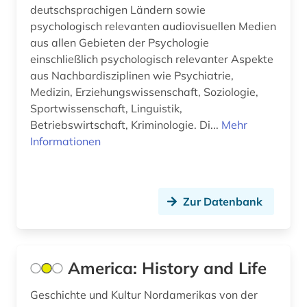
ayurveda (1)
deutschsprachigen Ländern sowie
psychologisch relevanten audiovisuellen Medien
bach (10)
aus allen Gebieten der Psychologie
einschließlich psychologisch relevanter Aspekte
bakteriologie (2)
aus Nachbardisziplinen wie Psychiatrie,
balkanromanistik (3)
Medizin, Erziehungswissenschaft, Soziologie,
Sportwissenschaft, Linguistik,
ballett (1)
Betriebswirtschaft, Kriminologie. Di...
Mehr
Informationen
balneologie (1)
baltikum (1)
baltistik (1)
Zur Datenbank
bamberg (1)
bankwesen (2)
America: History and Life
barth, karl | theologe; hochschullehrer (1)
Geschichte und Kultur Nordamerikas von der