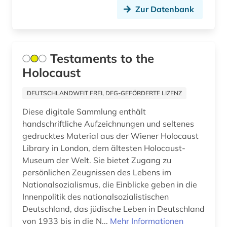
berufsausbildung (1)
Zur Datenbank
berufsforschung (2)
beschränkung (1)
Testaments to the
Holocaust
beschäftigung (1)
beschäftigungstherapie (1)
DEUTSCHLANDWEIT FREI, DFG-GEFÖRDERTE LIZENZ
Diese digitale Sammlung enthält
bestandserhaltung (1)
handschriftliche Aufzeichnungen und seltenes
bestandsverzeichnis (1)
gedrucktes Material aus der Wiener Holocaust
Library in London, dem ältesten Holocaust-
betreuungsrecht (1)
Museum der Welt. Sie bietet Zugang zu
persönlichen Zeugnissen des Lebens im
betrieb (1)
Nationalsozialismus, die Einblicke geben in die
betriebsführung (3)
Innenpolitik des nationalsozialistischen
Deutschland, das jüdische Leben in Deutschland
betriebsorganisation (2)
von 1933 bis in die N...
Mehr Informationen