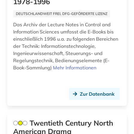
1978-1996
Sachsen-Anhalt (2)
arabistik (2)
DEUTSCHLANDWEIT FREI, DFG-GEFÖRDERTE LIZENZ
Schleswig-Holstein (4)
arbeit (4)
Das Archiv der Lecture Notes in Control and
Schweden (53)
arbeiterbewegung (1)
Information Sciences umfasst die E-Books bis
einschließlich 1996 u.a. zu folgenden Bereichen
Schweiz (25)
arbeitnehmervertretung (1)
der Technik: Informationstechnologie,
Serbien (7)
Ingenieurwissenschaft, Steuerungs- und
arbeitsbedingungen und -politik (1)
Regelungstechnik, Bedienungselemente (E-
Skandinavien (5)
Book-Sammlung)
Mehr Informationen
arbeitsfeld (1)
Slowakei (10)
arbeitsgestaltung (1)
Slowenien (6)
arbeitslosigkeit (1)
Zur Datenbank
Spanien (16)
arbeitsmarkt (2)
Suedamerika (12)
arbeitsmarktforschung (2)
Twentieth Century North
Suedasien (5)
arbeitsmarktpolitik (1)
American Drama