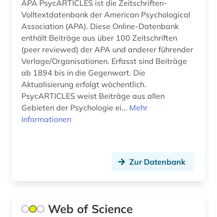
aurelius augustinus (2)
APA PsycARTICLES ist die Zeitschriften-
Volltextdatenbank der American Psychological
ausbildung (1)
Association (APA). Diese Online-Datenbank
enthält Beiträge aus über 100 Zeitschriften
ausländer (1)
(peer reviewed) der APA und anderer führender
ausländisches recht (1)
Verlage/Organisationen. Erfasst sind Beiträge
ab 1894 bis in die Gegenwart. Die
ausrüstung (1)
Aktualisierung erfolgt wöchentlich.
PsycARTICLES weist Beiträge aus allen
ausschreibung (1)
Gebieten der Psychologie ei...
Mehr
Informationen
ausstellung (2)
ausstellungskatalog (1)
australien (7)
Zur Datenbank
auswanderung (1)
autobiografie (2)
Web of Science