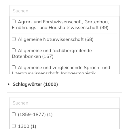
Agrar- und Forstwissenschaft, Gartenbau,
Ernährungs- und Haushaltswissenschaft (99)
Allgemeine Naturwissenschaft (68)
Allgemeine und fachübergreifende
Datenbanken (167)
Allgemeine und vergleichende Sprach- und
Literaturwissenschaft. Indogermanistik.
Außereuropäische Sprachen und Literaturen
Schlagwörter (1000)
▲
(129)
Anglistik. Amerikanistik (93)
Archäologie (73)
(1859-1877) (1)
Architektur, Bauingenieur- und
Vermessungswesen (84)
1300 (1)