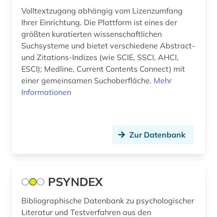
autobiographie (1)
Volltextzugang abhängig vom Lizenzumfang
autograph (2)
Ihrer Einrichtung. Die Plattform ist eines der
größten kuratierten wissenschaftlichen
automatic engineering information (1)
Suchsysteme und bietet verschiedene Abstract-
und Zitations-Indizes (wie SCIE, SSCI, AHCI,
automatische sprachanalyse (1)
ESCI); Medline, Current Contents Connect) mit
einer gemeinsamen Suchoberfläche.
Mehr
automatische sprachproduktion (1)
Informationen
automobiltechnik (1)
autor (3)
Zur Datenbank
autorin (1)
außenpolitik (7)
PSYNDEX
außenwirtschaft (1)
außerkanoische traktate (1)
Bibliographische Datenbank zu psychologischer
Literatur und Testverfahren aus den