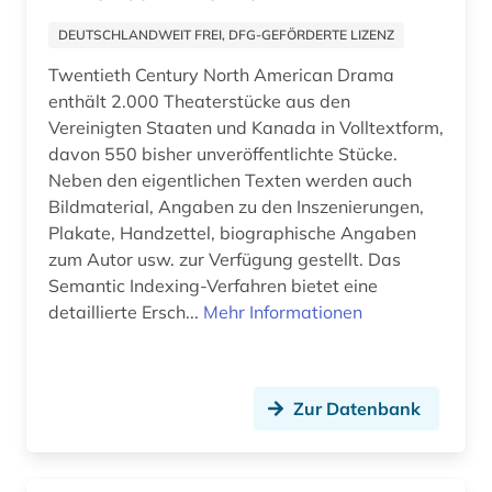
Suedostasien (3)
arbeitsmedizin (2)
DEUTSCHLANDWEIT FREI, DFG-GEFÖRDERTE LIZENZ
Suedosteuropa (7)
arbeitsplanung (1)
Twentieth Century North American Drama
enthält 2.000 Theaterstücke aus den
Thueringen (5)
arbeitsrecht (4)
Vereinigten Staaten und Kanada in Volltextform,
Tschechische Republik (20)
davon 550 bisher unveröffentlichte Stücke.
arbeitsschutz (4)
Neben den eigentlichen Texten werden auch
Tuerkei (6)
Bildmaterial, Angaben zu den Inszenierungen,
arbeitssicherheit (2)
Plakate, Handzettel, biographische Angaben
USA (46)
arbeitstherapie (1)
zum Autor usw. zur Verfügung gestellt. Das
Ukraine (7)
Semantic Indexing-Verfahren bietet eine
architekt (1)
detaillierte Ersch...
Mehr Informationen
Ungarn (9)
architektur (29)
Vatikanstadt (1)
architekturgeschichte (2)
Zur Datenbank
architekturzeitschrift (1)
archiv (5)