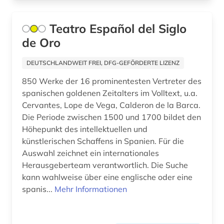
bergbau (8)
Teatro Español del Siglo
bergbaunachfolgelandschaft (1)
de Oro
bergwerk (1)
DEUTSCHLANDWEIT FREI, DFG-GEFÖRDERTE LIZENZ
berlin (4)
850 Werke der 16 prominentesten Vertreter des
berliner klassik (1)
spanischen goldenen Zeitalters im Volltext, u.a.
Cervantes, Lope de Vega, Calderon de la Barca.
berliner nationaltheater (1)
Die Periode zwischen 1500 und 1700 bildet den
Höhepunkt des intellektuellen und
bern (1)
künstlerischen Schaffens in Spanien. Für die
beruf (1)
Auswahl zeichnet ein internationales
Herausgeberteam verantwortlich. Die Suche
berufe im gesundheitswesen (1)
kann wahlweise über eine englische oder eine
spanis...
Mehr Informationen
berufliche arbeit (1)
berufliche fragen der sozialarbeit (1)