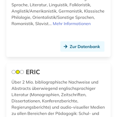
amnesty international (1)
Sprache, Literatur, Linguistik, Folkloristik,
Griechenland (Altertum) (4)
Anglistik/Amerikanistik, Germanistik, Klassische
amtsdrucksache (2)
Philologie, Orientalistik/Sonstige Sprachen,
Großbritannien (23)
Romanistik, Slavist...
Mehr Informationen
analytik (1)
Hamburg (1)
analytische chemie (2)
Hessen (5)
anarchismus (1)
Zur Datenbank
Irland (8)
anarchist (1)
Island (2)
angelsachsen (2)
ERIC
Israel (10)
angelsächsische texte (2)
Über 2 Mio. bibliographische Nachweise und
Italien (27)
Abstracts überwiegend englischsprachiger
angewandte chemie (1)
Literatur (Monographien, Zeitschriften,
Japan (5)
angewandte informatik (1)
Dissertationen, Konferenzberichte,
Jugoslawien (7)
Regierungsberichte) und audio-visueller Medien
angewandte mikrobiologie (1)
zu allen Bereichen der Pädagogik: Schul- und
Kanada (21)