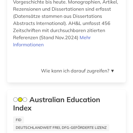
Vorgeschichte bis heute. Monographien, Artikel,
baskenland (1)
Rezensionen und Dissertationen sind erfasst
basteln (1)
(Datensätze stammen aus Dissertations
Abstracts International). AH&L umfasst 456
bauen (1)
Zeitschriften mit durchsuchbaren zitierten
Referenzen (Stand Nov.2024)
Mehr
bauen im bestand (1)
Informationen
bauforschung (2)
bauingenieurwesen (2)
Wie kann ich darauf zugreifen?
▼
baukonstruktion (2)
baukunst (1)
Australian Education
bauphysik (1)
Index
baurecht (6)
FID
bauschaden (2)
DEUTSCHLANDWEIT FREI, DFG-GEFÖRDERTE LIZENZ