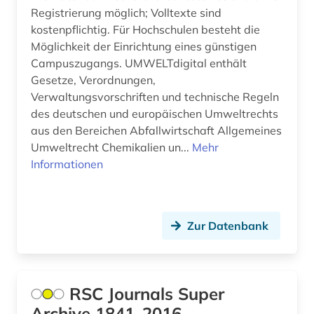
Registrierung möglich; Volltexte sind
armenien (3)
kostenpflichtig. Für Hochschulen besteht die
Möglichkeit der Einrichtung eines günstigen
art (1)
Campuszugangs. UMWELTdigital enthält
Gesetze, Verordnungen,
artefakte (1)
Verwaltungsvorschriften und technische Regeln
artenreichtum (1)
des deutschen und europäischen Umweltrechts
aus den Bereichen Abfallwirtschaft Allgemeines
arthur (2)
Umweltrecht Chemikalien un...
Mehr
Informationen
artik (1)
artusepik (1)
arzneimittel (4)
Zur Datenbank
arzneimittelrezeptor (1)
arzneistoffe (1)
RSC Journals Super
Archive 1841-2016
asien (5)