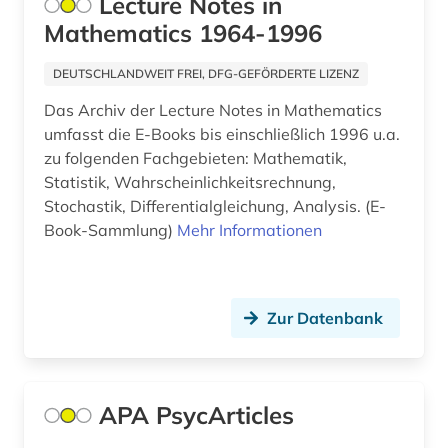
Lecture Notes in
Mathematics 1964-1996
aufführungsmaterial (4)
DEUTSCHLANDWEIT FREI, DFG-GEFÖRDERTE LIZENZ
aufgabensammlung (1)
Das Archiv der Lecture Notes in Mathematics
aufklärung (4)
umfasst die E-Books bis einschließlich 1996 u.a.
zu folgenden Fachgebieten: Mathematik,
aufsatz (3)
Statistik, Wahrscheinlichkeitsrechnung,
augenzeuge (2)
Stochastik, Differentialgleichung, Analysis. (E-
Book-Sammlung)
Mehr Informationen
august von (1)
augustinus (1)
Zur Datenbank
auktionskatalog (2)
auktionspreis (1)
aurelius (1)
APA PsycArticles