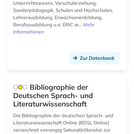
Unterrichtswesen, Vorschulerziehung,
angewandte technologien (1)
Sonderpädagogik, Schulen und Hochschulen,
Korea (2)
angewandte wissenschaft (1)
Lehrerausbildung, Erwachsenenbildung,
Kroatien (8)
Berufsausbildung u.a. ERIC w...
Mehr
angewandte wissenschaften (1)
Informationen
Lettland (6)
anglistik (11)
Liechtenstein (2)
angloamerikanische literatur (1)
Zur Datenbank
Litauen (7)
angloamerikanischer kulturraum (2)
Luxemburg (2)
anlagenbau (3)
Makedonien (7)
Bibliographie der
anleitung (1)
Deutschen Sprach- und
Malta (1)
Literaturwissenschaft
anorganische chemie (1)
Mecklenburg-Vorpommern (4)
antarktika (2)
Die Bibliographie der deutschen Sprach- und
Mittelamerika (7)
Literaturwissenschaft Online (BDSL Online)
antarktis (5)
verzeichnet vorrangig Sekundärliteratur zur