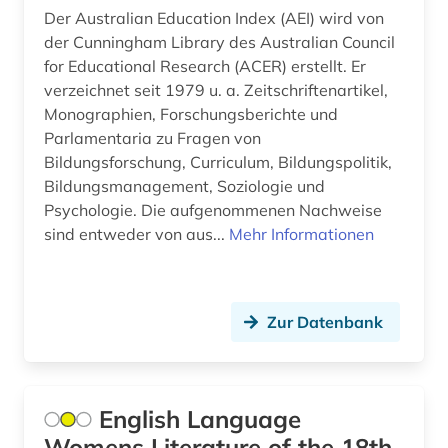
baustoff (3)
Der Australian Education Index (AEI) wird von
der Cunningham Library des Australian Council
bautechnik (4)
for Educational Research (ACER) erstellt. Er
verzeichnet seit 1979 u. a. Zeitschriftenartikel,
bauvertrag (1)
Monographien, Forschungsberichte und
bauwesen (4)
Parlamentaria zu Fragen von
Bildungsforschung, Curriculum, Bildungspolitik,
bauwirtschaft (2)
Bildungsmanagement, Soziologie und
Psychologie. Die aufgenommenen Nachweise
bayerische staatsbibliothek (1)
sind entweder von aus...
Mehr Informationen
bayern (2)
bedarfsforschung (1)
Zur Datenbank
bedrohte sprache (1)
beherbergungsgewerbe tourismus
volkswirtschaft tourismus gaststättengewerbe
English Language
hotelgewerbe kulturkontakt reisen tourismus (1)
Womens Literature of the 18th