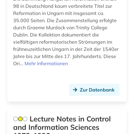
Osteuropa (18)
98 in Deutschland kaum verbreitete Titel zur
antisemitismus (1)
Reformation in Ungarn mit insgesamt ca.
Ostmitteleuropa (8)
antisemitismusforschung (1)
35.000 Seiten. Die Zusammenstellung erfolgte
Palaestina (2)
durch Graeme Murdock von Trinity College
anwendungssoftware (1)
Dublin. Die Kollektion dokumentiert die
Polen (11)
vielfältigen reformatorischen Strömungen im
anästhesie (1)
frühneuzeitlichen Ungarn in der Zeit der 1540er
Portugal (7)
apologetik (1)
Jahre bis zur Mitte des 17. Jahrhunderts. Diese
Rheinland-Pfalz (4)
Ori...
Mehr Informationen
aquakultur (10)
Roemisches Reich (8)
aquarell (1)
Rumänien (6)
Zur Datenbank
arabisch (6)
Russland, Sowjetunion (20)
arabische schrift (1)
Saarland (2)
arabische staaten (1)
Lecture Notes in Control
Sachsen (2)
and Information Sciences
arabischer frühling (1)