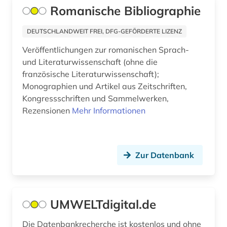
Romanische Bibliographie
archival documents (1)
DEUTSCHLANDWEIT FREI, DFG-GEFÖRDERTE LIZENZ
archivalien (2)
Veröffentlichungen zur romanischen Sprach-
archivkunde (2)
und Literaturwissenschaft (ohne die
französische Literaturwissenschaft);
archivprojekte (1)
Monographien und Artikel aus Zeitschriften,
archivwesen (1)
Kongressschriften und Sammelwerken,
Rezensionen
Mehr Informationen
archäologie (30)
arealtypologie (1)
Zur Datenbank
argumentation (1)
aristoteles (1)
UMWELTdigital.de
aristoteles | philosoph; lehrer (1)
arktis (7)
Die Datenbankrecherche ist kostenlos und ohne