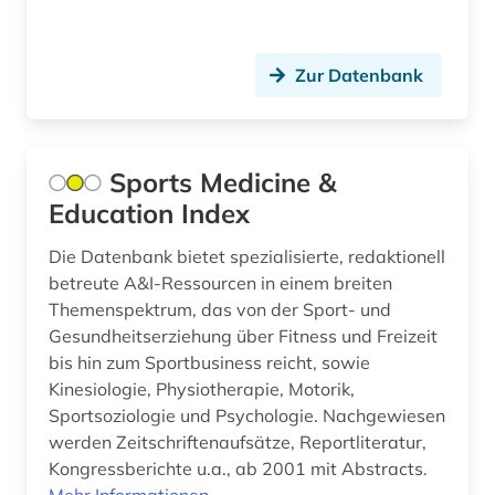
bibliografie 1945 (1)
bibliografie 1945-1990 (1)
Zur Datenbank
bibliografin (3)
bibliographie (159)
Sports Medicine &
Education Index
bibliographie 1470-1960 (1)
bibliographie 1800-2005 (1)
Die Datenbank bietet spezialisierte, redaktionell
betreute A&I-Ressourcen in einem breiten
bibliographie 1900-2000 (1)
Themenspektrum, das von der Sport- und
Gesundheitserziehung über Fitness und Freizeit
bibliographie 1923-1999 (1)
bis hin zum Sportbusiness reicht, sowie
Kinesiologie, Physiotherapie, Motorik,
bibliographie 1964-1999 (1)
Sportsoziologie und Psychologie. Nachgewiesen
bibliographie bis 1900 (1)
werden Zeitschriftenaufsätze, Reportliteratur,
Kongressberichte u.a., ab 2001 mit Abstracts.
bibliographie mit abstracts und volltexten (1)