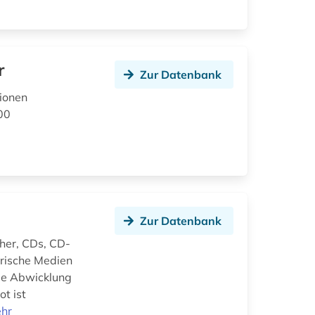
r
Zur Datenbank
lionen
00
Zur Datenbank
cher, CDs, CD-
rische Medien
ie Abwicklung
t ist
hr