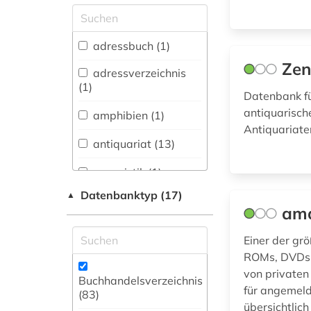
Allgemeine und
vergleichende Sprach-
und
adressbuch (1)
Literaturwissenschaft.
Zen
Indogermanistik.
adressverzeichnis
Außereuropäische
(1)
Datenbank fü
Sprachen und
Literaturen (1)
antiquarisch
amphibien (1)
Antiquariate
Anglistik.
antiquariat (13)
Amerikanistik (0)
aquaristik (1)
Archäologie (0)
Datenbanktyp (17)
▲
aufführung (1)
Architektur,
am
Bauingenieur- und
aufklärung (1)
Vermessungswesen (0)
Einer der gr
ROMs, DVDs u
auktionspreis (2)
Biologie,
von privaten
Biotechnologie (1)
Buchhandelsverzeichnis
autograf (1)
für angemeld
(83
)
Buch- und
übersichtlich