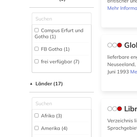
britischer un
Maschinenbau (0)
europa (1)
Mehr Informa
Zeitungs-,
Zeitschriftenbibliographie
Mathematik (0)
fachliteratur (1)
(0
)
Medien- und
fachverlag (1)
Campus Erfurt und
Kommunikationswissenschaften,
Gotha (1)
Kommunikationsdesign (3)
film (2)
Glo
FB Gotha (1)
Medizin (0)
frankreich (4)
lieferbare e
frei verfügbar (7)
Neuseeland, 
Militärwissenschaft
französisches
(0)
Juni 1993
Me
sprachgebiet (1)
Länder (17)
Musikwissenschaft
▲
geographie (1)
(14)
geschichte (1)
Natur- und
Lib
Umweltschutz (0)
großbritannien (1)
Afrika (3)
Pädagogik (0)
Verzeichnis 
handschrift (2)
Sprachgebiet
Amerika (4)
Philosophie (0)
internet (3)