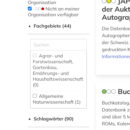
JAP
Organisation
der Aukt
Nicht an meiner
Organisation verfügbar
Autogra
Fachgebiete (44)
▲
Die Datenban
Autographen 
der Schweiz.
gedruckten Ka
Agrar- und
Informatione
Forstwissenschaft,
Gartenbau,
Ernährungs- und
Haushaltswissenschaft
(0)
Buc
Allgemeine
Naturwissenschaft (1)
Buchkatalog.
Datenbank zu
Allgemeine und
sind über 5 
Schlagwörter (90)
fachübergreifende
▲
ROMs, Kalend
Datenbanken (61)