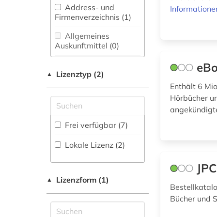
bibliografie (5)
Bibliothekswesen,
Address- und
Informatione
Informationswissenschaft
Firmenverzeichnis (1
)
bibliographie (15)
(7)
Allgemeines
biographie (1)
Chemie und
Auskunftmittel (0
)
Pharmazie (0)
buch (1)
Aufsatzdatenbank
eBo
Elektrotechnik,
(0
Lizenztyp (2)
)
▲
Elektronik,
buchauktion (2)
Enthält 6 Mi
Nachrichtentechnik (0)
Bestandsverzeichnis
Hörbücher un
buchhandel (38)
(0
)
angekündigte
Energietechnik (0)
Biographische
Frei verfügbar (7)
buchhandelsverzeichnis
Ethnologie (0)
Datenbank (3
)
(1)
Lokale Lizenz (2)
Disziplinäre
Geographie (2)
Forschungsdatenrepositorien
cd-rom (1)
JPC
(0
)
Geowissenschaften
(0)
Lizenzform (1)
computerspiel (1)
▲
Bestellkatalo
Disziplinäre
Repositorien (0
Germanistik.
)
Bücher und S
datenbank (2)
Niederlandistik.