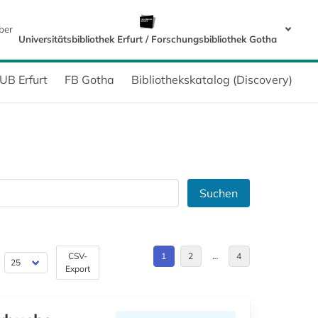
ber
Universitätsbibliothek Erfurt / Forschungsbibliothek Gotha
UB Erfurt
FB Gotha
Bibliothekskatalog (Discovery)
Suchen
CSV-
1
2
…
4
Export