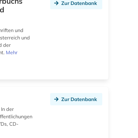
hrbuchs
Zur Datenbank
nd
riften und
sterreich und
d der
ht.
Mehr
Zur Datenbank
In der
ffentlichungen
DVDs, CD-