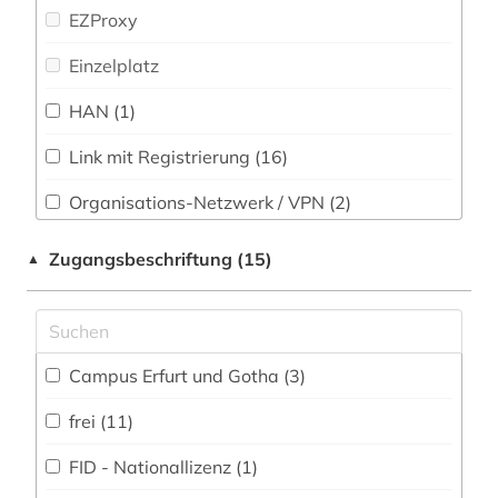
Technik (9)
EZProxy
elektronisches buch (8)
Theologie und Religionswissenschaften (15)
Einzelplatz
elektrotechnik (2)
Werkstoffwissenschaften und
HAN (1)
estland (2)
Fertigungstechnik (5)
ethnologie (1)
Link mit Registrierung (16)
Wirtschaftswissenschaften (24)
Wissenschaftskunde, Forschung, Hochschul-,
fachdidaktik (1)
Organisations-Netzwerk / VPN (2)
Museumswesen (3)
Shibboleth
fernerkundung (1)
Zugangsbeschriftung (15)
▲
Zugriff vor Ort
fernsehen (1)
fid benelux (1)
Campus Erfurt und Gotha (3)
fid geschichtswissenschaft (1)
frei (11)
fid jüdische studien (1)
FID - Nationallizenz (1)
fid mathematik (1)