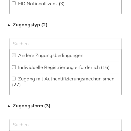
FID Nationallizenz (3)
biowissenschaften (2)
Pädagogik (12)
botanik (1)
Philosophie (16)
Zugangstyp (2)
▲
chemie (24)
Physik (24)
china (3)
Politologie (19)
cytologie (1)
Andere Zugangsbedingungen
Psychologie (15)
data mining (1)
Individuelle Registrierung erforderlich (16)
Rechtswissenschaft (12)
deutsches sprachgebiet (1)
Zugang mit Authentifizierungsmechanismen
Romanistik (17)
(27)
discovery service (1)
Slavistik (13)
dissertation (1)
Zugangsform (3)
▲
Soziologie (21)
elektronik (1)
Sport (5)
elektronische zeitschrift (60)