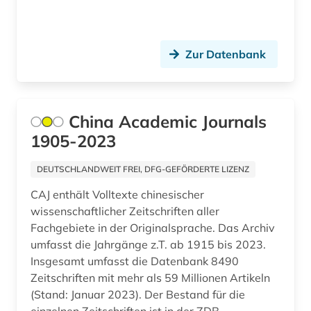
open access transformation (1)
Zur Datenbank
optik (1)
orientalistik (1)
ostasienwissenschaft (1)
China Academic Journals
1905-2023
ostmitteleuropa (3)
pharmazie (14)
DEUTSCHLANDWEIT FREI, DFG-GEFÖRDERTE LIZENZ
CAJ enthält Volltexte chinesischer
philosophie (2)
wissenschaftlicher Zeitschriften aller
physik (11)
Fachgebiete in der Originalsprache. Das Archiv
umfasst die Jahrgänge z.T. ab 1915 bis 2023.
physische geografie (1)
Insgesamt umfasst die Datenbank 8490
Zeitschriften mit mehr als 59 Millionen Artikeln
polen (1)
(Stand: Januar 2023). Der Bestand für die