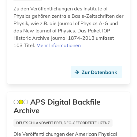
sprachen (1)
Zu den Veröffentlichungen des Institute of
sprachwissenschaft (1)
Physics gehören zentrale Basis-Zeitschriften der
Physik, wie z.B. die Journal of Physics A-G und
subsaharisches afrika (1)
das New Journal of Physics. Das Paket IOP
Historic Archive Journal 1874-2013 umfasst
suchmaschine (3)
103 Titel.
Mehr Informationen
südkorea (1)
südosteuropa (3)
Zur Datenbank
technik (4)
türkei (2)
APS Digital Backfile
ukraine (1)
Archive
umwelt (1)
DEUTSCHLANDWEIT FREI, DFG-GEFÖRDERTE LIZENZ
umweltwissenschaften (1)
Die Veröffentlichungen der American Physical