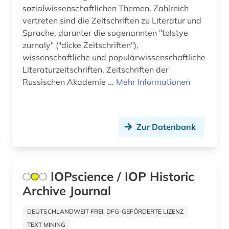
repository (1)
sozialwissenschaftlichen Themen. Zahlreich
vertreten sind die Zeitschriften zu Literatur und
romanistik (3)
Sprache, darunter die sogenannten "tolstye
royal society (1)
zurnaly" ("dicke Zeitschriften"),
wissenschaftliche und populärwissenschaftliche
rundfunk (1)
Literaturzeitschriften, Zeitschriften der
Russischen Akademie ...
Mehr Informationen
russland (2)
scientific collaboration (1)
Zur Datenbank
sigmund (1)
slawistik (3)
sozialwissenschaften (25)
IOPscience / IOP Historic
Archive Journal
sport (1)
sportwissenschaft (1)
DEUTSCHLANDWEIT FREI, DFG-GEFÖRDERTE LIZENZ
TEXT MINING