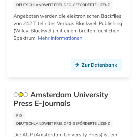
zeitschrift (50)
DEUTSCHLANDWEIT FREI, DFG-GEFÖRDERTE LIZENZ
Angeboten werden die elektronischen Backfiles
zeitschriftenartikel (1)
von 242 Titeln des Verlags Blackwell Publishing
zeitschriftenaufsatz (174)
(Wiley-Blackwell) mit einem breiten fachlichen
Spektrum.
Mehr Informationen
zeitung (3)
zeitungsartikel (6)
Zur Datenbank
zeitungsaufsatz (1)
zitationsdatenbank (1)
ökologie (1)
Amsterdam University
Press E-Journals
FID
DEUTSCHLANDWEIT FREI, DFG-GEFÖRDERTE LIZENZ
Die AUP (Amsterdam University Press) ist ein