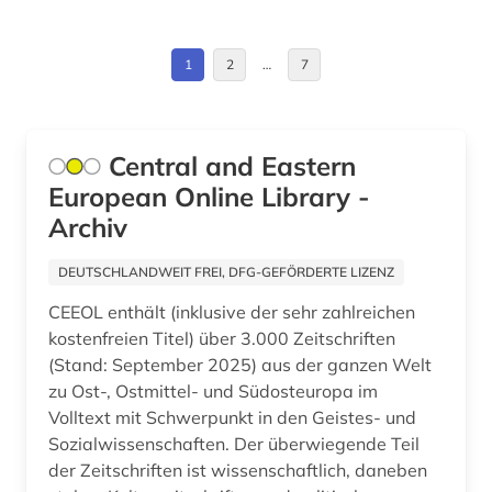
Italien (1)
humanbiologie (1)
Jugoslawien (1)
1
2
…
7
hydrologie (1)
Kanada (1)
industriedesign (1)
Korea (2)
Central and Eastern
informatik (2)
European Online Library -
Kroatien (1)
informationswissenschaften (1)
Archiv
Lettland (2)
internationale beziehungen (1)
DEUTSCHLANDWEIT FREI, DFG-GEFÖRDERTE LIZENZ
Litauen (1)
judaica (1)
CEEOL enthält (inklusive der sehr zahlreichen
Makedonien (2)
kostenfreien Titel) über 3.000 Zeitschriften
judaistik (1)
(Stand: September 2025) aus der ganzen Welt
Moldawien (2)
jüdische studien (1)
zu Ost-, Ostmittel- und Südosteuropa im
Volltext mit Schwerpunkt in den Geistes- und
Montenegro (1)
kalender (1)
Sozialwissenschaften. Der überwiegende Teil
Niederlande (1)
der Zeitschriften ist wissenschaftlich, daneben
klassische philologie (1)