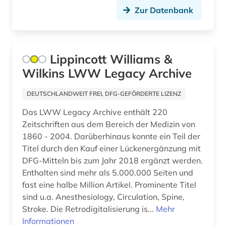
Zur Datenbank
naturwissenschaft (2)
naturwissenschaften (11)
Lippincott Williams &
neuseeland (1)
Wilkins LWW Legacy Archive
neuzeit (1)
DEUTSCHLANDWEIT FREI, DFG-GEFÖRDERTE LIZENZ
niederlande (1)
Das LWW Legacy Archive enthält 220
niederlandistik (1)
Zeitschriften aus dem Bereich der Medizin von
1860 - 2004. Darüberhinaus konnte ein Teil der
nordafrika (1)
Titel durch den Kauf einer Lückenergänzung mit
DFG-Mitteln bis zum Jahr 2018 ergänzt werden.
nordkorea (1)
Enthalten sind mehr als 5.000.000 Seiten und
numerische mathematik (1)
fast eine halbe Million Artikel. Prominente Titel
sind u.a. Anesthesiology, Circulation, Spine,
online-publikation (2)
Stroke. Die Retrodigitalisierung is...
Mehr
Informationen
open access (8)