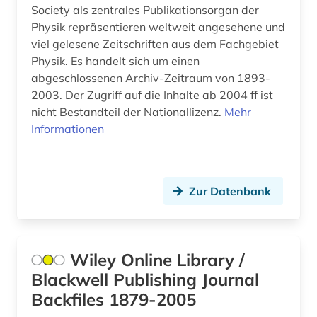
verlagsdatenbank (1)
Society als zentrales Publikationsorgan der
Physik repräsentieren weltweit angesehene und
volkswirtschaft (1)
viel gelesene Zeitschriften aus dem Fachgebiet
Physik. Es handelt sich um einen
volltext (4)
abgeschlossenen Archiv-Zeitraum von 1893-
vorabdruck (1)
2003. Der Zugriff auf die Inhalte ab 2004 ff ist
nicht Bestandteil der Nationallizenz.
Mehr
werkausgabe (1)
Informationen
werkstoffkunde (2)
wirtschaft (2)
Zur Datenbank
wirtschaftswissenschaften (3)
wissenschaftliche literatur (3)
Wiley Online Library /
wissenschaftliche zeitschrift (1)
Blackwell Publishing Journal
Backfiles 1879-2005
wissenschaftsgeschichte (1)