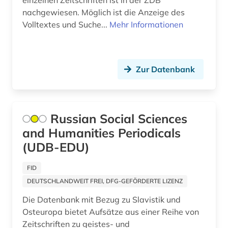
einzelnen Zeitschriften ist in der ZDB
politik (2)
nachgewiesen. Möglich ist die Anzeige des
politikwissenschaft (1)
Volltextes und Suche...
Mehr Informationen
politische wissenschaft (1)
presse (1)
Zur Datenbank
psychoanalyse (1)
psychologie (1)
Russian Social Sciences
publishing network (1)
and Humanities Periodicals
(UDB-EDU)
publizistik (1)
pädagogik (1)
FID
DEUTSCHLANDWEIT FREI, DFG-GEFÖRDERTE LIZENZ
quelle (1)
Die Datenbank mit Bezug zu Slavistik und
recht (2)
Osteuropa bietet Aufsätze aus einer Reihe von
Zeitschriften zu geistes- und