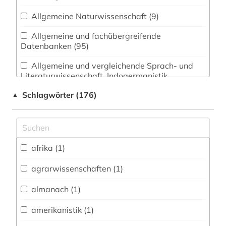
Allgemeine Naturwissenschaft (9)
Allgemeine und fachübergreifende
Datenbanken (95)
Allgemeine und vergleichende Sprach- und
Literaturwissenschaft. Indogermanistik.
Außereuropäische Sprachen und Literaturen (17)
Schlagwörter (176)
▲
Anglistik. Amerikanistik (15)
Archäologie (7)
Architektur, Bauingenieur- und
afrika (1)
Vermessungswesen (8)
agrarwissenschaften (1)
Biologie, Biotechnologie (16)
almanach (1)
Buch- und Bibliothekswesen,
Informationswissenschaft (7)
amerikanistik (1)