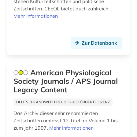
stehen Kulturzeitschriften und politische
Nordamerika (1)
Zeitschriften. CEEOL bietet auch zahlreich...
kommunikation (1)
Mehr Informationen
Osmanisches Reich (1)
kulturwissenschaften (1)
Ostasien (1)
kunst (1)
Osteuropa (5)
Zur Datenbank
landeskunde (1)
Ostmitteleuropa (3)
lettland (1)
Palaestina (1)
American Physiological
literatur (3)
Society Journals / APS Journal
Polen (2)
literaturwissenschaft (1)
Legacy Content
Rumänien (1)
low countries studies (1)
DEUTSCHLANDWEIT FREI, DFG-GEFÖRDERTE LIZENZ
Russland, Sowjetunion (5)
luxemburg (1)
Das Archiv dieser sehr renommierten
Serbien (1)
Zeitschriften umfasst 12 Titel ab Volume 1 bis
massenkommunikation (1)
zum Jahr 1997.
Mehr Informationen
Slowakei (1)
mathematik (7)