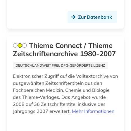
Slowenien (1)
medien (1)
Suedostasien (1)
Zur Datenbank
medienwissenschaft (1)
Suedosteuropa (3)
medizin (18)
Tschechische Republik (1)
Thieme Connect / Thieme
militärwesen (1)
Zeitschriftenarchive 1980-2007
Tuerkei (3)
molekularbiologie (1)
USA (2)
DEUTSCHLANDWEIT FREI, DFG-GEFÖRDERTE LIZENZ
musenalmanach (1)
Elektronischer Zugriff auf die Volltextarchive von
Ukraine (1)
musik (4)
ausgewählten Zeitschriftentiteln aus den
Ungarn (1)
Fachbereichen Medizin, Chemie und Biologie
musikwissenschaft (1)
des Thieme-Verlages. Das Angebot wurde
2008 auf 36 Zeitschriftentitel inklusive des
nachschlagewerk (1)
Jahrgangs 2007 erweitert.
Mehr Informationen
nanolithographie (1)
nanophotonik (1)