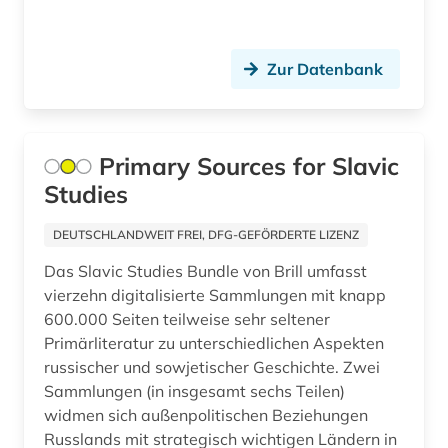
putin, vladimir vladimirovič | politiker;
staatspräsident (2)
pädagogik (1)
Zur Datenbank
quelle (4)
quellensammlung (3)
Primary Sources for Slavic
recht (2)
Studies
rgada (1)
DEUTSCHLANDWEIT FREI, DFG-GEFÖRDERTE LIZENZ
rgali (1)
Das Slavic Studies Bundle von Brill umfasst
vierzehn digitalisierte Sammlungen mit knapp
rgvia (1)
600.000 Seiten teilweise sehr seltener
Primärliteratur zu unterschiedlichen Aspekten
russisch (1)
russischer und sowjetischer Geschichte. Zwei
Sammlungen (in insgesamt sechs Teilen)
russisch-ukrainischer krieg (1)
widmen sich außenpolitischen Beziehungen
russische föderation (1)
Russlands mit strategisch wichtigen Ländern in