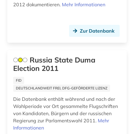
südasien (1)
2012 dokumentieren.
Mehr Informationen
südossetien (1)
technik (1)
Zur Datenbank
textsammlung (1)
theater (1)
Russia State Duma
tolstoj, lev nikolaevič | schriftsteller; lyriker;
Election 2011
pazifist (1)
FID
tourismus (1)
DEUTSCHLANDWEIT FREI, DFG-GEFÖRDERTE LIZENZ
turkologie (2)
Die Datenbank enthält während und nach der
Wahlperiode vor Ort gesammelte Flugschriften
turksprachen (2)
von Kandidaten, Bürgern und der russischen
udssr (1)
Regierung zur Parlamentswahl 2011.
Mehr
Informationen
ukraine (2)