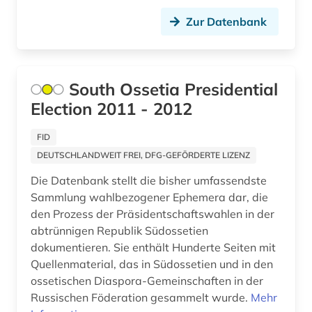
werkstoffkunde (1)
Zur Datenbank
wirtschaft (4)
wissenschaftsforschung (1)
South Ossetia Presidential
wochenzeitschrift (1)
Election 2011 - 2012
wörterbuch (2)
FID
zeitschrift (9)
DEUTSCHLANDWEIT FREI, DFG-GEFÖRDERTE LIZENZ
zeitschriftenaufsatz (2)
Die Datenbank stellt die bisher umfassendste
Sammlung wahlbezogener Ephemera dar, die
zeittafel (1)
den Prozess der Präsidentschaftswahlen in der
abtrünnigen Republik Südossetien
zeitung (15)
dokumentieren. Sie enthält Hunderte Seiten mit
Quellenmaterial, das in Südossetien und in den
zentralasien (2)
ossetischen Diaspora-Gemeinschaften in der
zionismus (2)
Russischen Föderation gesammelt wurde.
Mehr