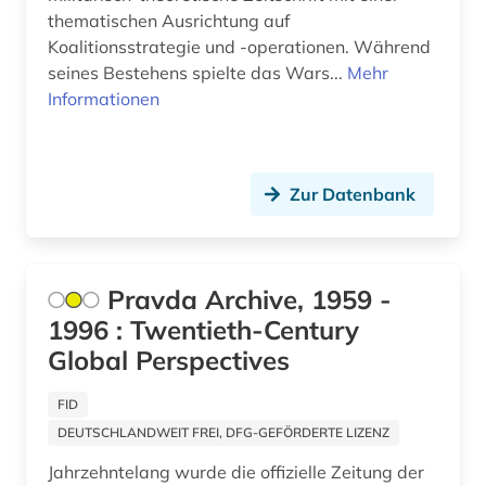
thematischen Ausrichtung auf
karelien (1)
Koalitionsstrategie und -operationen. Während
seines Bestehens spielte das Wars...
Mehr
kasachstan (1)
Informationen
kaukasus (2)
kino (3)
Zur Datenbank
kolonialismus (1)
korrepondenz (1)
Pravda Archive, 1959 -
kultur (6)
1996 : Twentieth-Century
kunst (2)
Global Perspectives
körperkultur (1)
FID
landschaft (1)
DEUTSCHLANDWEIT FREI, DFG-GEFÖRDERTE LIZENZ
Jahrzehntelang wurde die offizielle Zeitung der
lettland (1)