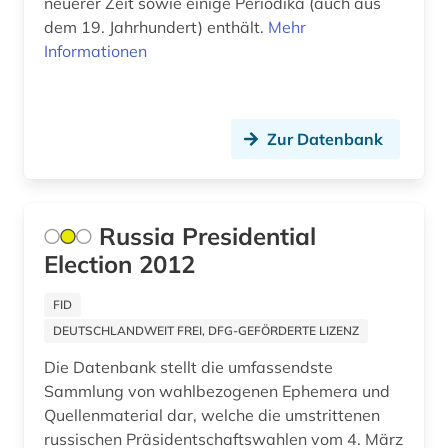
neuerer Zeit sowie einige Periodika (auch aus
slavistik (1)
dem 19. Jahrhundert) enthält.
Mehr
slawistik (1)
Informationen
sowjetunion (43)
sozialwissenschaften (1)
Zur Datenbank
soziologie (1)
sport (1)
Russia Presidential
sprache (1)
Election 2012
staatsduma (5)
FID
DEUTSCHLANDWEIT FREI, DFG-GEFÖRDERTE LIZENZ
stalin (1)
Die Datenbank stellt die umfassendste
statistik (2)
Sammlung von wahlbezogenen Ephemera und
Quellenmaterial dar, welche die umstrittenen
statistik 1870-1917 (1)
russischen Präsidentschaftswahlen vom 4. März