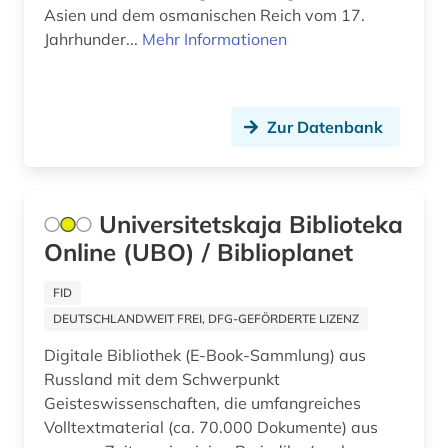
Asien und dem osmanischen Reich vom 17.
russische literatur (1)
Jahrhunder...
Mehr Informationen
russisches staatsarchiv für literatur und kunst
(1)
russland (113)
Zur Datenbank
same (1)
sammlung (2)
Universitetskaja Biblioteka
Online (UBO) / Biblioplanet
sankt petersburg (1)
schweden (1)
FID
DEUTSCHLANDWEIT FREI, DFG-GEFÖRDERTE LIZENZ
seidenstraße (1)
Digitale Bibliothek (E-Book-Sammlung) aus
semstwo (1)
Russland mit dem Schwerpunkt
Geisteswissenschaften, die umfangreiches
sergej f. (1)
Volltextmaterial (ca. 70.000 Dokumente) aus