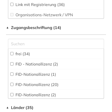
Technik (0)
druckwerk (1)
Link mit Registrierung (36)
Theologie und Religionswissenschaften (5)
Organisations-Netzwerk / VPN
edition (1)
Werkstoffwissenschaften und
Shibboleth
Fertigungstechnik (0)
elektronische bibliothek (1)
Zugangsbeschriftung (14)
▲
Zugriff vor Ort
elektronische zeitschrift (3)
Wirtschaftswissenschaften (6)
Wissenschaftskunde, Forschung, Hochschul-,
elektronisches buch (3)
Museumswesen (2)
frei (34)
enzyklopädie (4)
FID - Nationallizenz (2)
ephraim (1)
FID-Nationallizenz (1)
erster weltkrieg (2)
FID-Nationallizenz (20)
erziehung (1)
FID-Nationallizenz (2)
estland (1)
FID-Nationallizenz (1)
eurasien (1)
Länder (35)
▲