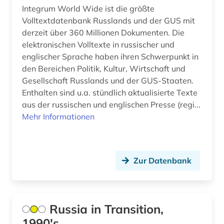
Integrum World Wide ist die größte
mongolei (1)
Volltextdatenbank Russlands und der GUS mit
derzeit über 360 Millionen Dokumenten. Die
mongolistik (1)
elektronischen Volltexte in russischer und
englischer Sprache haben ihren Schwerpunkt in
moskau (2)
den Bereichen Politik, Kultur, Wirtschaft und
museumswesen (1)
Gesellschaft Russlands und der GUS-Staaten.
Enthalten sind u.a. stündlich aktualisierte Texte
nachfolgestaaten (1)
aus der russischen und englischen Presse (regi...
Mehr Informationen
naher osten (1)
nationalbibliografie (1)
Zur Datenbank
naturwissenschaften (1)
nikolaj m. (1)
norwegen (1)
Russia in Transition,
1990's
online-publikation (1)