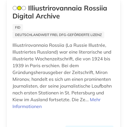
georgien (2)
Norwegen (1)
Illiustrirovannaia Rossiia
geschichte (17)
Digital Archive
Osteuropa (22)
geschichte &lt;1989-1993&gt; (1)
Ostmitteleuropa (3)
FID
DEUTSCHLANDWEIT FREI, DFG-GEFÖRDERTE LIZENZ
geschichte (anfänge bis 1917) (1)
Polen (3)
Illiustrirovannaia Rossiia (La Russie Illustrée,
geschichte 1917 - 1928 (1)
Portugal (1)
Illustriertes Russland) war eine literarische und
illustrierte Wochenzeitschrift, die von 1924 bis
geschichte 1974-1990 (1)
Rumänien (1)
1939 in Paris erschien. Bei dem
geschichte 1993 (3)
Gründungsherausgeber der Zeitschrift, Miron
Russland, Sowjetunion (93)
Mironov, handelt es sich um einen prominenten
geschichte 1999 (1)
Schweden (1)
Journalisten, der seine journalistische Laufbahn
nach ersten Stationen in St. Petersburg und
geschichte 2007 (1)
Serbien (1)
Kiew im Ausland fortsetzte. Die Ze...
Mehr
geschichte 2008 (1)
Informationen
Slowakei (1)
geschichte 2011 (1)
Slowenien (1)