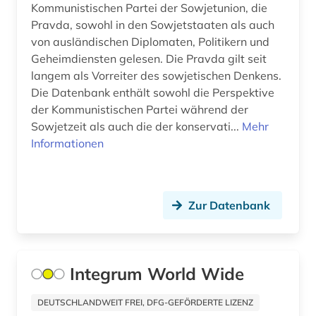
Kommunistischen Partei der Sowjetunion, die
listenverzeichnis (1)
Pravda, sowohl in den Sowjetstaaten als auch
von ausländischen Diplomaten, Politikern und
litauen (1)
Geheimdiensten gelesen. Die Pravda gilt seit
langem als Vorreiter des sowjetischen Denkens.
literatur (8)
Die Datenbank enthält sowohl die Perspektive
der Kommunistischen Partei während der
literaturnaja gazeta (2)
Sowjetzeit als auch die der konservati...
Mehr
maschinenbau (1)
Informationen
medizin (1)
militär (2)
Zur Datenbank
militärwissenschaft (1)
mittelasien (1)
Integrum World Wide
mittelasien gus (1)
DEUTSCHLANDWEIT FREI, DFG-GEFÖRDERTE LIZENZ
mitteleuropa (1)