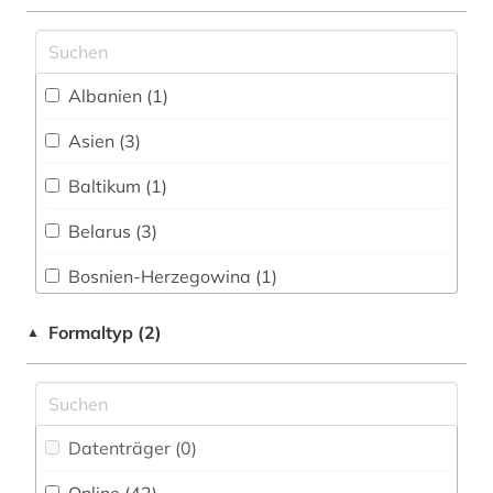
frei verfügbar (4)
europäische union (1)
Nationallizenz (10)
exilpresse (1)
Albanien (1)
Nationallizenz-Login für registrierte
falschmeldung (1)
Einzelpersonen (20)
Asien (3)
fid adlr.link für die medien-, kommunikations-
Nationallizenz-Login für registrierte
und filmwissenschaft (1)
Baltikum (1)
Einzelpersonen (9)
fid asien (2)
Belarus (3)
Nationallizenz-Login für registrierte
Einzelpersonen (1)
fid nahost-, nordafrika- und islamstudien (4)
Bosnien-Herzegowina (1)
Nationallizenz-Login für registrierte
fid ost-, ostmittel- und südosteuropa (25)
Einzelpersonen (2)
Bulgarien (1)
Formaltyp (2)
▲
fid ost-, ostmittel- und südosteuropa (1)
Nationallizenz-Login für registrierte
Deutschland (3)
Einzelpersonen (1)
fid slawistik (6)
Estland (2)
Datenträger (0
)
film (5)
Europa (2)