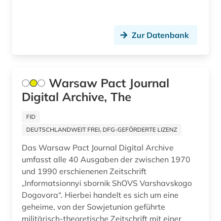
informationswesen (1)
inventar (1)
Zur Datenbank
iosif v. (1)
iranistik (2)
Warsaw Pact Journal
islam (2)
Digital Archive, The
islamwissenschaft (1)
FID
islamwissenschaften (1)
DEUTSCHLANDWEIT FREI, DFG-GEFÖRDERTE LIZENZ
juden (2)
Das Warsaw Pact Journal Digital Archive
umfasst alle 40 Ausgaben der zwischen 1970
jüdische sozialdemokratische arbeiterpartei
und 1990 erschienenen Zeitschrift
(1)
„Informatsionnyi sbornik ShOVS Varshavskogo
Dogovora“. Hierbei handelt es sich um eine
kaiserreich (1)
geheime, von der Sowjetunion geführte
karamzin (1)
militärisch-theoretische Zeitschrift mit einer