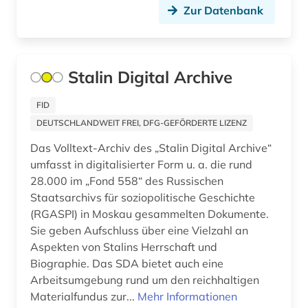
geschichte 2011-2012 (1)
Suedosteuropa (2)
Zur Datenbank
geschichte 2012 (1)
Tschechische Republik (1)
geschichte 2016 (1)
Ukraine (4)
Stalin Digital Archive
geschichte 2017 (1)
Ungarn (1)
FID
geschichte 2018 (1)
DEUTSCHLANDWEIT FREI, DFG-GEFÖRDERTE LIZENZ
geschlechterrollen (1)
Das Volltext-Archiv des „Stalin Digital Archive“
umfasst in digitalisierter Form u. a. die rund
gus (3)
28.000 im „Fond 558“ des Russischen
Staatsarchivs für soziopolitische Geschichte
handschrift (1)
(RGASPI) in Moskau gesammelten Dokumente.
Sie geben Aufschluss über eine Vielzahl an
hebräisch (1)
Aspekten von Stalins Herrschaft und
heyne (1)
Biographie. Das SDA bietet auch eine
Arbeitsumgebung rund um den reichhaltigen
indikatoren (1)
Materialfundus zur...
Mehr Informationen