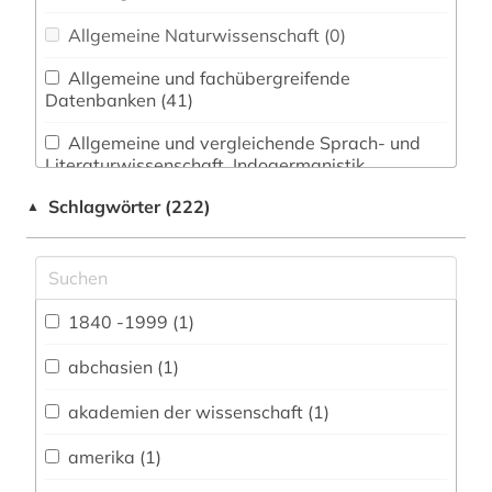
Allgemeine Naturwissenschaft (0)
Allgemeine und fachübergreifende
Datenbanken (41)
Allgemeine und vergleichende Sprach- und
Literaturwissenschaft. Indogermanistik.
Außereuropäische Sprachen und Literaturen (2)
Schlagwörter (222)
▲
Anglistik. Amerikanistik (0)
Archäologie (1)
Architektur, Bauingenieur- und
1840 -1999 (1)
Vermessungswesen (1)
abchasien (1)
Biologie, Biotechnologie (0)
akademien der wissenschaft (1)
Buch- und Bibliothekswesen,
Informationswissenschaft (5)
amerika (1)