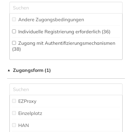
buchkunde (1)
Pädagogik (0)
buchkunst (1)
Andere Zugangsbedingungen
Philosophie (1)
chemie (1)
Individuelle Registrierung erforderlich (36)
Physik (0)
christian gottlob (1)
Zugang mit Authentifizierungsmechanismen
Politologie (33)
(38)
deinard (1)
Psychologie (0)
design (1)
Zugangsform (1)
▲
Rechtswissenschaft (4)
desinformation (1)
Romanistik (0)
deutsches reich (1)
Slavistik (40)
EZProxy
deutschland (2)
Soziologie (6)
Einzelplatz
digitale edition (1)
Sport (1)
HAN
dissertation (2)