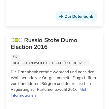
universität göttingen akademisches museum
(1)
Zur Datenbank
universitätsbibliothek göttingen (1)
unterhaltungsliteratur (1)
Russia State Duma
verfassung (1)
Election 2016
verfassunggebende versammlung (1)
FID
verfassungskrise (1)
DEUTSCHLANDWEIT FREI, DFG-GEFÖRDERTE LIZENZ
verzeichnis (2)
Die Datenbank enthält während und nach der
Wahlperiode vor Ort gesammelte Flugschriften
volksabstimmung (1)
von Kandidaten, Bürgern und der russischen
Regierung zur Parlamentswahl 2016.
Mehr
warschauer pakt (1)
Informationen
weißrussland (1)