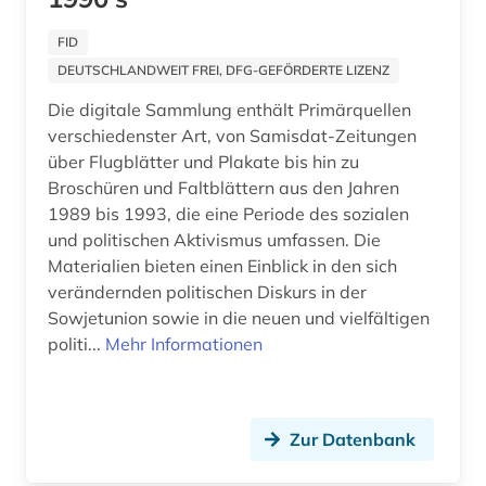
oral history (1)
FID
DEUTSCHLANDWEIT FREI, DFG-GEFÖRDERTE LIZENZ
orientalistik (2)
Die digitale Sammlung enthält Primärquellen
osteuropa (3)
verschiedenster Art, von Samisdat-Zeitungen
über Flugblätter und Plakate bis hin zu
osteuropawissenschaften (1)
Broschüren und Faltblättern aus den Jahren
1989 bis 1993, die eine Periode des sozialen
palästina (1)
und politischen Aktivismus umfassen. Die
Materialien bieten einen Einblick in den sich
parlamentswahl (6)
verändernden politischen Diskurs in der
partei (1)
Sowjetunion sowie in die neuen und vielfältigen
politi...
Mehr Informationen
perestroika (1)
persisch (2)
Zur Datenbank
philosophie (1)