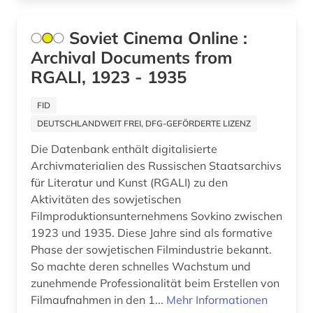
plakat (1)
platonov (1)
Soviet Cinema Online :
Archival Documents from
poalei zion (1)
RGALI, 1923 - 1935
polen (2)
FID
politik (13)
DEUTSCHLANDWEIT FREI, DFG-GEFÖRDERTE LIZENZ
populärliteratur (1)
Die Datenbank enthält digitalisierte
Archivmaterialien des Russischen Staatsarchivs
pravda (2)
für Literatur und Kunst (RGALI) zu den
Aktivitäten des sowjetischen
pravda (zeitung) (1)
Filmproduktionsunternehmens Sovkino zwischen
pressestimme (1)
1923 und 1935. Diese Jahre sind als formative
Phase der sowjetischen Filmindustrie bekannt.
produktionstechnologie (1)
So machte deren schnelles Wachstum und
zunehmende Professionalität beim Erstellen von
präsidentenwahl (4)
Filmaufnahmen in den 1...
Mehr Informationen