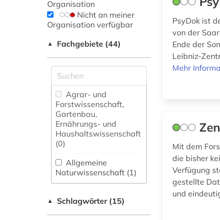
Ps
Organisation
Nicht an meiner
PsyDok ist d
Organisation verfügbar
von der Saar
Fachgebiete (44)
Ende der Son
▲
Leibniz-Zent
Mehr Informa
Agrar- und
Forstwissenschaft,
Gartenbau,
Ernährungs- und
Zen
Haushaltswissenschaft
(0)
Mit dem Fors
die bisher ke
Allgemeine
Verfügung st
Naturwissenschaft (1)
gestellte Dat
Allgemeine und
und eindeutig
Schlagwörter (15)
fachübergreifende
▲
Datenbanken (4)