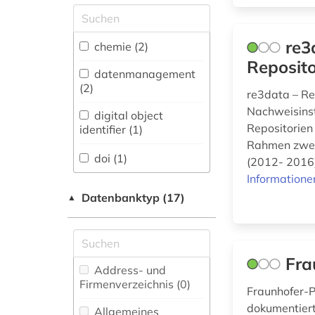
Allgemeine und
vergleichende Sprach-
und
re3
chemie (2)
Literaturwissenschaft.
Reposito
Indogermanistik.
datenmanagement
Außereuropäische
(2)
re3data – Re
Sprachen und
Nachweisinst
Literaturen (0)
digital object
Repositorien
identifier (1)
Anglistik.
Rahmen zweie
Amerikanistik (0)
doi (1)
(2012- 2016)
Informatione
Archäologie (0)
dokumentenserver
Datenbanktyp (17)
▲
(3)
Architektur,
Bauingenieur- und
elektronisches
Vermessungswesen (0)
publizieren (3)
Fra
Biologie,
forschungsdaten (1)
Address- und
Biotechnologie (1)
Firmenverzeichnis (0
)
Fraunhofer-Pu
Buch- und
dokumentiert
informationsmanagement
Allgemeines