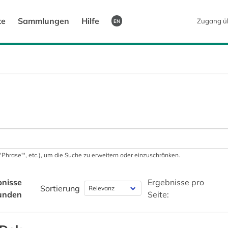
te
Sammlungen
Hilfe
Zugang ü
EN
 '"Phrase"', etc.), um die Suche zu erweitern oder einzuschränken.
bnisse
Ergebnisse pro
Sortierung
unden
Seite: