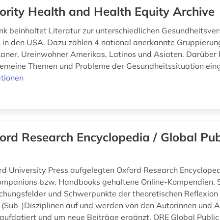
ority Health and Health Equity Archive
k beinhaltet Literatur zur unterschiedlichen Gesundheitsve
 in den USA. Dazu zählen 4 national anerkannte Gruppierun
aner, Ureinwohner Amerikas, Latinos und Asiaten. Darüber 
gemeine Themen und Probleme der Gesundheitssituation ei
tionen
ord Research Encyclopedia / Global Pub
rd University Press aufgelegten Oxford Research Encycloped
Companions bzw. Handbooks gehaltene Online-Kompendien. S
schungsfelder und Schwerpunkte der theoretischen Reflexion 
 (Sub-)Disziplinen auf und werden von den Autorinnen und 
aufdatiert und um neue Beiträge ergänzt. ORE Global Public 