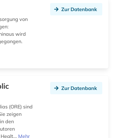
Zur Datenbank
rsorgung von
gen:
hinaus wird
ngegangen.
lic
Zur Datenbank
ias (ORE) sind
ie zeigen
in den
Autoren
Healt...
Mehr