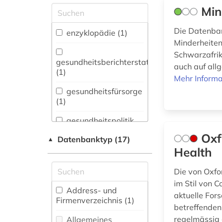
Min
Allgemeine und
vergleichende Sprach-
und
Die Datenban
enzyklopädie (1)
Literaturwissenschaft.
Minderheiten
Indogermanistik.
Schwarzafrik
Außereuropäische
gesundheitsberichterstattung
auch auf all
Sprachen und
(1)
Mehr Informa
Literaturen (0)
gesundheitsfürsorge
Anglistik.
(1)
Amerikanistik (0)
gesundheitspolitik
Archäologie (0)
(1)
Oxf
Datenbanktyp (17)
▲
Architektur,
gesundheitsstatistik
Health
Bauingenieur- und
(1)
Vermessungswesen (0)
Die von Oxfo
gesundheitswesen
im Stil von 
Biologie,
(2)
Address- und
aktuelle For
Biotechnologie (0)
Firmenverzeichnis (1
)
betreffenden
Buch- und
gesundheitswissenschaften
regelmässig 
Allgemeines