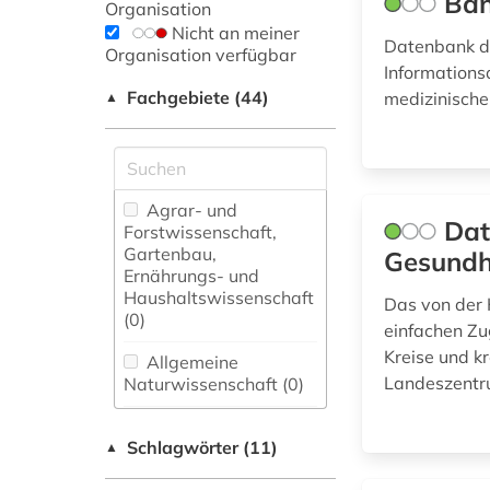
Ban
Organisation
Nicht an meiner
Datenbank de
Organisation verfügbar
Informations
Fachgebiete (44)
medizinische
▲
Agrar- und
Da
Forstwissenschaft,
Gartenbau,
Gesundhe
Ernährungs- und
Haushaltswissenschaft
Das von der 
(0)
einfachen Zu
Kreise und k
Allgemeine
Landeszentr
Naturwissenschaft (0)
Allgemeine und
Schlagwörter (11)
fachübergreifende
▲
Datenbanken (0)