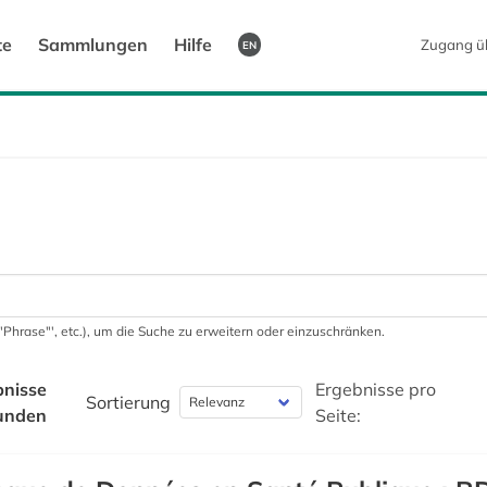
te
Sammlungen
Hilfe
Zugang ü
EN
 '"Phrase"', etc.), um die Suche zu erweitern oder einzuschränken.
bnisse
Ergebnisse pro
Sortierung
unden
Seite: