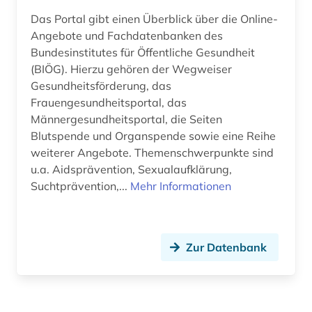
Das Portal gibt einen Überblick über die Online-
Pädagogik (0)
Angebote und Fachdatenbanken des
Bundesinstitutes für Öffentliche Gesundheit
Philosophie (0)
(BIÖG). Hierzu gehören der Wegweiser
Physik (0)
Gesundheitsförderung, das
Frauengesundheitsportal, das
Politologie (0)
Männergesundheitsportal, die Seiten
Blutspende und Organspende sowie eine Reihe
Psychologie (0)
weiterer Angebote. Themenschwerpunkte sind
u.a. Aidsprävention, Sexualaufklärung,
Rechtswissenschaft (0)
Suchtprävention,...
Mehr Informationen
Romanistik (0)
Slavistik (0)
Zur Datenbank
Soziologie (0)
Sport (0)