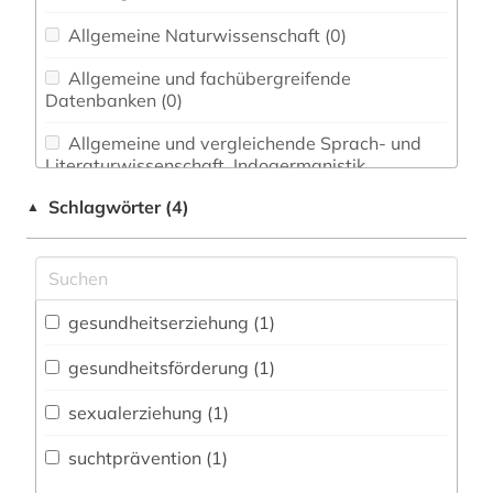
Allgemeine Naturwissenschaft (0)
Allgemeine und fachübergreifende
Datenbanken (0)
Allgemeine und vergleichende Sprach- und
Literaturwissenschaft. Indogermanistik.
Außereuropäische Sprachen und Literaturen (0)
Schlagwörter (4)
▲
Anglistik. Amerikanistik (0)
Archäologie (0)
Architektur, Bauingenieur- und
gesundheitserziehung (1)
Vermessungswesen (0)
gesundheitsförderung (1)
Biologie, Biotechnologie (0)
sexualerziehung (1)
Buch- und Bibliothekswesen,
Informationswissenschaft (0)
suchtprävention (1)