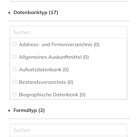
Chemie und Pharmazie (0)
Datenbanktyp (17)
▲
Elektrotechnik, Elektronik, Nachrichtentechnik
(0)
Energietechnik (0)
Ethnologie (0)
Address- und Firmenverzeichnis (0
)
Geographie (0)
Allgemeines Auskunftmittel (0
)
Aufsatzdatenbank (0
Geowissenschaften (0)
)
Germanistik. Niederlandistik. Skandinavistik
Bestandsverzeichnis (0
)
(0)
Biographische Datenbank (0
)
Geschichte (0)
Buchhandelsverzeichnis (0
)
Formaltyp (2)
▲
Geschichte der Pädagogik und des
Bildungswesens (0)
Disziplinäre Forschungsdatenrepositorien (0
)
Gesundheitswissenschaften (1)
Disziplinäre Repositorien (0
)