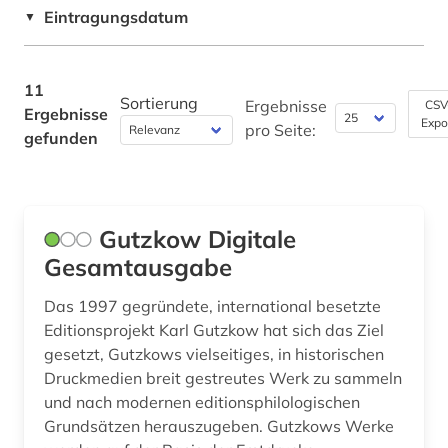
mozart (1)
Eintragungsdatum
▼
Pädagogik (0)
mozart (familie : 17.-19. jh.) (1)
Philosophie (0)
11
mozart, wolfgang amadeus | komponist;
Sortierung
Ergebnisse
CSV
pianist (1)
Ergebnisse
Physik (1)
Expo
pro Seite:
gefunden
musik (2)
Politologie (0)
musikdruck (2)
Psychologie (0)
Gutzkow Digitale
quelle (2)
Rechtswissenschaft (0)
Gesamtausgabe
textkritik (1)
Romanistik (0)
Das 1997 gegründete, international besetzte
walser, robert | schriftsteller; librettist (1)
Slavistik (0)
Editionsprojekt Karl Gutzkow hat sich das Ziel
gesetzt, Gutzkows vielseitiges, in historischen
weber (1)
Soziologie (0)
Druckmedien breit gestreutes Werk zu sammeln
werkverzeichnis (1)
und nach modernen editionsphilologischen
Sport (0)
Grundsätzen herauszugeben. Gutzkows Werke
wolfgang amadeus (1)