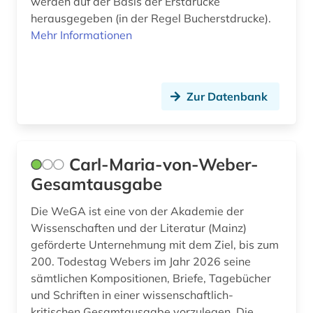
Technik (0)
werden auf der Basis der Erstdrucke
herausgegeben (in der Regel Bucherstdrucke).
Theologie und Religionswissenschaften (0)
Mehr Informationen
Werkstoffwissenschaften und
Fertigungstechnik (0)
Zur Datenbank
Wirtschaftswissenschaften (0)
Wissenschaftskunde, Forschung, Hochschul-,
Museumswesen (0)
Carl-Maria-von-Weber-
Gesamtausgabe
Die WeGA ist eine von der Akademie der
Wissenschaften und der Literatur (Mainz)
geförderte Unternehmung mit dem Ziel, bis zum
200. Todestag Webers im Jahr 2026 seine
sämtlichen Kompositionen, Briefe, Tagebücher
und Schriften in einer wissenschaftlich-
kritischen Gesamtausgabe vorzulegen. Die