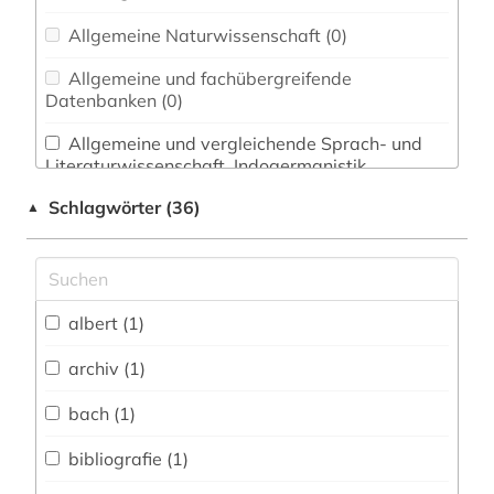
Allgemeine Naturwissenschaft (0)
Allgemeine und fachübergreifende
Datenbanken (0)
Allgemeine und vergleichende Sprach- und
Literaturwissenschaft. Indogermanistik.
Außereuropäische Sprachen und Literaturen (1)
Schlagwörter (36)
▲
Anglistik. Amerikanistik (0)
Archäologie (0)
Architektur, Bauingenieur- und
albert (1)
Vermessungswesen (0)
archiv (1)
Biologie, Biotechnologie (0)
bach (1)
Buch- und Bibliothekswesen,
Informationswissenschaft (0)
bibliografie (1)