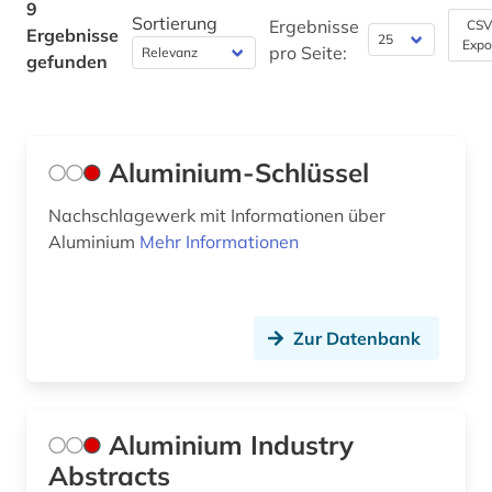
9
Sortierung
Ergebnisse
CSV
Ergebnisse
Pädagogik (0)
Expo
pro Seite:
gefunden
Philosophie (0)
Physik (0)
Aluminium-Schlüssel
Politologie (0)
Nachschlagewerk mit Informationen über
Psychologie (0)
Aluminium
Mehr Informationen
Rechtswissenschaft (0)
Romanistik (0)
Zur Datenbank
Slavistik (0)
Soziologie (0)
Aluminium Industry
Sport (0)
Abstracts