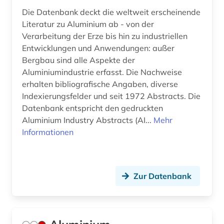
Technik (2)
Die Datenbank deckt die weltweit erscheinende
Theologie und Religionswissenschaften (0)
Literatur zu Aluminium ab - von der
Verarbeitung der Erze bis hin zu industriellen
Werkstoffwissenschaften und
Entwicklungen und Anwendungen: außer
Fertigungstechnik (9)
Bergbau sind alle Aspekte der
Wirtschaftswissenschaften (0)
Aluminiumindustrie erfasst. Die Nachweise
erhalten bibliografische Angaben, diverse
Wissenschaftskunde, Forschung, Hochschul-,
Indexierungsfelder und seit 1972 Abstracts. Die
Museumswesen (0)
Datenbank entspricht den gedruckten
Aluminium Industry Abstracts (AI...
Mehr
Informationen
Zur Datenbank