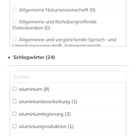
Allgemeine Naturwissenschaft (0)
Allgemeine und fachübergreifende
Datenbanken (0)
Allgemeine und vergleichende Sprach- und
Literaturwissenschaft. Indogermanistik.
Außereuropäische Sprachen und Literaturen (0)
Schlagwörter (24)
▲
Anglistik. Amerikanistik (0)
Archäologie (0)
Architektur, Bauingenieur- und
aluminium (9)
Vermessungswesen (0)
aluminiumbearbeitung (1)
Biologie, Biotechnologie (0)
aluminiumlegierung (3)
Buch- und Bibliothekswesen,
Informationswissenschaft (0)
aluminiumproduktion (1)